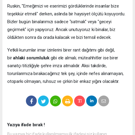
Ruskin, "Emeğimizi ve eserimizi gördüklerinde insanlar bize
teşekkür etmeli" derken, aslında bir haysiyet ölçütü koyuyordu.
Bizler bugün binalarımızı sadece "satmak" veya "geceyi
geçirmek" için yapıyoruz. Ancak unutuyoruz ki binalar, biz
öldükten sonra da orada kalacak ve bizi temsil edecek.
Yetkili kurumlar imar izinlerini birer rant dağıtımı gibi değil,
bir
ahlaki sorumluluk
gibi ele almalı; müteahhitler ise birer
sanatçı titizliğiyle şehre imza atmalıdır. Aksi takdirde,
torunlarımıza bırakacağımız tek şey, içinde nefes alınamayan,
otoparkı olmayan, ruhsuz ve çirkin bir enkaz yığını olacaktır.
Yazıya ifade bırak !
Bu yazıya hiç ifade kullanılmamış ilk ifadeyi siz kullanın.