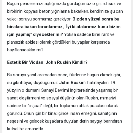
Bugün penceremizi açtığımızda gördüğümüz o gri, ruhsuz ve
birbirinin kopyası beton yığınlarına bakarken, kendimize şu can
yakıcı soruyu sormamız gerekiyor:
Bizden yüzyıl sonra bu
binalara bakan torunlarımız, "İyi ki atalarımız bunu bizim
için yapmış" diyecekler mi?
Yoksa sadece birer rant ve
plansızlık abidesi olarak gördükleri bu yapılar karşısında
hayıflanacaklar mı?
Estetik Bir Vicdan: John Ruskin Kimdir?
Bu soruya yanıt aramadan önce, fikirlerine bugün ekmek gibi,
su gibi ihtiyaç duyduğumuz
John Ruskin
’i hatırlayalım. 19.
yüzyılın o dumanlı Sanayi Devrimi İngiltere’sinde yaşamış bir
sanat eleştirmeni ve sosyal düşünür olan Ruskin, mimariyi
sadece bir "inşaat" değil, bir toplumun ahlak pusulası olarak
görürdü. Onun için bir bina; içinde insan emeğini, sanatçının
neşesini ve gelecek kuşaklara duyulan derin saygıyı barındıran
kutsal bir emanettir.