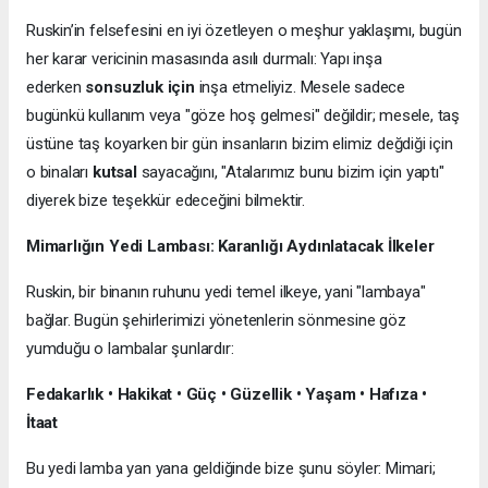
Ruskin’in felsefesini en iyi özetleyen o meşhur yaklaşımı, bugün
her karar vericinin masasında asılı durmalı: Yapı inşa
ederken
sonsuzluk için
inşa etmeliyiz. Mesele sadece
bugünkü kullanım veya "göze hoş gelmesi" değildir; mesele, taş
üstüne taş koyarken bir gün insanların bizim elimiz değdiği için
o binaları
kutsal
sayacağını, "Atalarımız bunu bizim için yaptı"
diyerek bize teşekkür edeceğini bilmektir.
Mimarlığın Yedi Lambası: Karanlığı Aydınlatacak İlkeler
Ruskin, bir binanın ruhunu yedi temel ilkeye, yani "lambaya"
bağlar. Bugün şehirlerimizi yönetenlerin sönmesine göz
yumduğu o lambalar şunlardır:
Fedakarlık • Hakikat • Güç • Güzellik • Yaşam • Hafıza •
İtaat
Bu yedi lamba yan yana geldiğinde bize şunu söyler: Mimari;