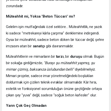
zorundadır.
Müteahhit mi, Yoksa "Beton Tüccarı" mı?
Gelelim işin mutfağındaki özel sektöre... Müteahhitlik, ne yazık
ki sadece "metrekareyi kârla çarpma" denklemine indirgendi.
Oysa bir müteahhit, sadece beton döken bir tüccar değil, şehre
imzasını atan bir
sanatçı
gibi davranmalıdır.
Müteahhitlerin ve mimarların bir
tarzı
, bir
duruşu
olmalı. Bugün
bir sokağa girdiğimizde;
"Burayı şu müteahhit yapmış, şu
mimar çizmiş, baksanıza üslubundan belli"
diyebilmeliyiz.
Mimari projeler, sadece imar yönetmeliğindeki boşlukları
doldurmak için çizilen teknik evraklar olmamalıdır. Kâr hırsı,
estetik ve fonksiyonel sorumluluğun önüne geçtiğinde ortaya
çıkan şey "yuva" değil, sadece "soğuk beton kafesler" olur.
Yarın Çok Geç Olmadan