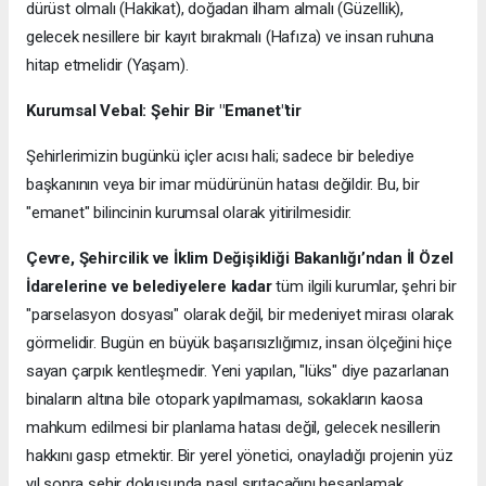
dürüst olmalı (Hakikat), doğadan ilham almalı (Güzellik),
gelecek nesillere bir kayıt bırakmalı (Hafıza) ve insan ruhuna
hitap etmelidir (Yaşam).
Kurumsal Vebal: Şehir Bir "Emanet"tir
Şehirlerimizin bugünkü içler acısı hali; sadece bir belediye
başkanının veya bir imar müdürünün hatası değildir. Bu, bir
"emanet" bilincinin kurumsal olarak yitirilmesidir.
Çevre, Şehircilik ve İklim Değişikliği Bakanlığı’ndan İl Özel
İdarelerine ve belediyelere kadar
tüm ilgili kurumlar, şehri bir
"parselasyon dosyası" olarak değil, bir medeniyet mirası olarak
görmelidir. Bugün en büyük başarısızlığımız, insan ölçeğini hiçe
sayan çarpık kentleşmedir. Yeni yapılan, "lüks" diye pazarlanan
binaların altına bile otopark yapılmaması, sokakların kaosa
mahkum edilmesi bir planlama hatası değil, gelecek nesillerin
hakkını gasp etmektir. Bir yerel yönetici, onayladığı projenin yüz
yıl sonra şehir dokusunda nasıl sırıtacağını hesaplamak