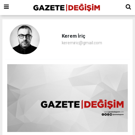
Kerem İriç
keremiric@gmail.com