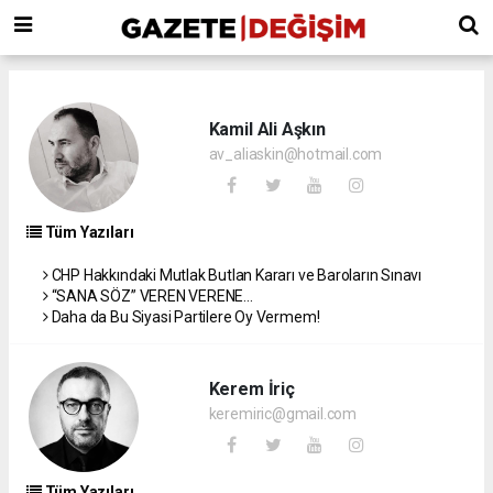
Kamil Ali Aşkın
av_aliaskin@hotmail.com
Tüm Yazıları
CHP Hakkındaki Mutlak Butlan Kararı ve Baroların Sınavı
“SANA SÖZ” VEREN VERENE...
Daha da Bu Siyasi Partilere Oy Vermem!
Kerem İriç
keremiric@gmail.com
Tüm Yazıları