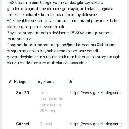
RSS beslemelerini Google yada Yandex gibi kaynaklara
göndermek için abone olmanız gerekiyor, ardından aşağıdaki
linkleri ise bölümler kısımlarından tanımlayabilirsiniz.
Eğer içerikleri siz kendiniz okumak isterseniz bilgisayarınızda bir
okuyucu program mevcut olmalı.
Böyle bir programa sahip değilseniz RSSOwl isimli programı
indirebilirsiniz.
Programı kurduktan sonra ilgilendiğiniz kategorinin XML linkini
programınızın yeni kaynak kısmına yazmanız yeterli.
gazetedegisim.com sitesinin artık tüm haberleri bu program açık
olduğu müddetçe size anlık olarak ulaşacaktır.
#
Kategori
Açıklama
Url
Son 20
Tüm
https://www.gazetedegisim.com/
kategorilerde
son eklenen
20 haber.
Güncel
Güncel
https://www.gazetedegisim.com/