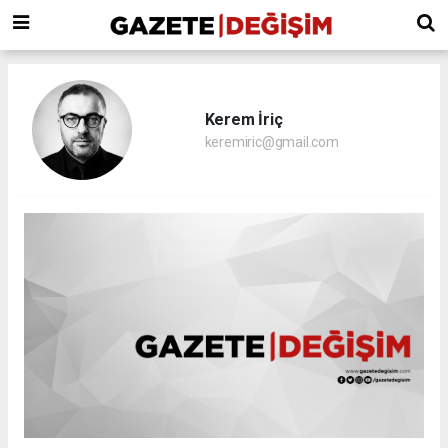
Kerem İriç
keremiric@gmail.com