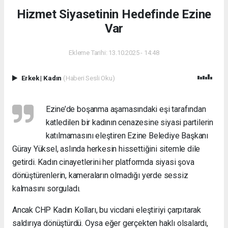
Hizmet Siyasetinin Hedefinde Ezine
Var
Ekleme Tarihi: 13.10.2025 - 14:48
Erkek
|
Kadın
(Haberi Sesli Oku)
Ezine’de boşanma aşamasındaki eşi tarafından
katledilen bir kadının cenazesine siyasi partilerin
katılmamasını eleştiren Ezine Belediye Başkanı
Güray Yüksel, aslında herkesin hissettiğini sitemle dile
getirdi. Kadın cinayetlerini her platformda siyasi şova
dönüştürenlerin, kameraların olmadığı yerde sessiz
kalmasını sorguladı.
Ancak CHP Kadın Kolları, bu vicdani eleştiriyi çarpıtarak
saldırıya dönüştürdü. Oysa eğer gerçekten haklı olsalardı,