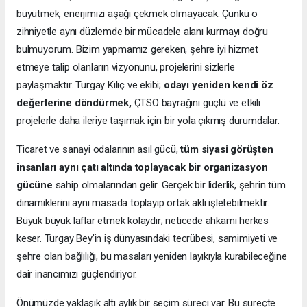
büyütmek, enerjimizi aşağı çekmek olmayacak. Çünkü o
zihniyetle aynı düzlemde bir mücadele alanı kurmayı doğru
bulmuyorum. Bizim yapmamız gereken, şehre iyi hizmet
etmeye talip olanların vizyonunu, projelerini sizlerle
paylaşmaktır. Turgay Kılıç ve ekibi;
odayı yeniden kendi öz
değerlerine döndürmek,
ÇTSO bayrağını güçlü ve etkili
projelerle daha ileriye taşımak için bir yola çıkmış durumdalar.
Ticaret ve sanayi odalarının asıl gücü,
tüm siyasi görüşten
insanları aynı çatı altında toplayacak bir organizasyon
gücüne
sahip olmalarından gelir. Gerçek bir liderlik, şehrin tüm
dinamiklerini aynı masada toplayıp ortak aklı işletebilmektir.
Büyük büyük laflar etmek kolaydır; neticede ahkamı herkes
keser. Turgay Bey’in iş dünyasındaki tecrübesi, samimiyeti ve
şehre olan bağlılığı, bu masaları yeniden layıkıyla kurabileceğine
dair inancımızı güçlendiriyor.
Önümüzde yaklaşık altı aylık bir seçim süreci var. Bu süreçte