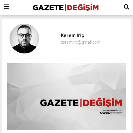
Kerem İriç
keremiric@gmail.com