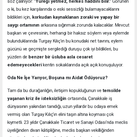
söz çalınıyor:
"Yüreği yetmez, herkes haddini bilir."
Görünen
o ki, bu kez karşılarında o eski sessizliği bulamayacaklarını
bildikleri için,
korkudan kaynaklanan zoraki ve yapay bir
saygı ortamının
arkasına sığınmak zorunda kalacaklar. Mevcut
başkan ve çevresinin, herhangi bir haksız söylem veya eylemde
bulunduklarında Turgay Kılıç’ın bu konudaki net tavrını, eylem
gücünü ve geçmişte sergilediği duruşu çok iyi bildikleri, bu
yüzden de
benzer bir üsluba asla cesaret
edemeyecekleri
kentin sokaklarında açık açık konuşuluyor.
Oda Ne İşe Yarıyor, Boşuna mı Aidat Ödüyoruz?
Tam da bu durağanlığın, iletişim kopukluğunun ve
temsilde
yaşanan kriz ile isteksizliğin
ortasında, Çanakkale iş
dünyasının yakından tanıdığı, uzun yıllardır bu odaya emek
vermiş olan Turgay Kılıç’ın elini taşın altına koyması çok
kıymetli. 23 yıldır Çanakkale Ticaret ve Sanayi Odası’nda meclis
üyeliğinden divan kâtipliğine, meclis başkan vekilliğinden