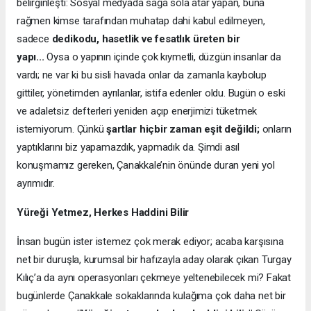
belirginleşti: Sosyal medyada sağa sola atar yapan, buna
rağmen kimse tarafından muhatap dahi kabul edilmeyen,
sadece
dedikodu, hasetlik ve fesatlık üreten bir
yapı...
Oysa o yapının içinde çok kıymetli, düzgün insanlar da
vardı; ne var ki bu sisli havada onlar da zamanla kaybolup
gittiler, yönetimden ayrılanlar, istifa edenler oldu. Bugün o eski
ve adaletsiz defterleri yeniden açıp enerjimizi tüketmek
istemiyorum. Çünkü
şartlar hiçbir zaman eşit değildi;
onların
yaptıklarını biz yapamazdık, yapmadık da. Şimdi asıl
konuşmamız gereken, Çanakkale’nin önünde duran yeni yol
ayrımıdır.
Yüreği Yetmez, Herkes Haddini Bilir
İnsan bugün ister istemez çok merak ediyor; acaba karşısına
net bir duruşla, kurumsal bir hafızayla aday olarak çıkan Turgay
Kılıç’a da aynı operasyonları çekmeye yeltenebilecek mi? Fakat
bugünlerde Çanakkale sokaklarında kulağıma çok daha net bir