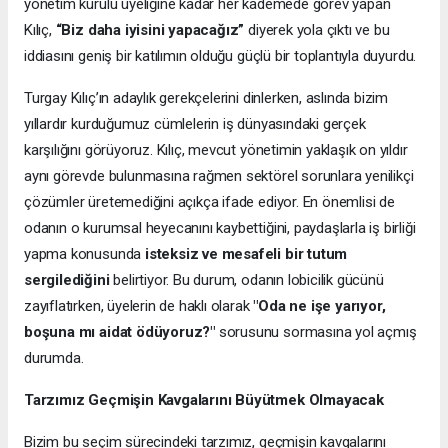
yönetim kurulu üyeliğine kadar her kademede görev yapan
Kılıç,
“Biz daha iyisini yapacağız”
diyerek yola çıktı ve bu
iddiasını geniş bir katılımın olduğu güçlü bir toplantıyla duyurdu.
Turgay Kılıç’ın adaylık gerekçelerini dinlerken, aslında bizim
yıllardır kurduğumuz cümlelerin iş dünyasındaki gerçek
karşılığını görüyoruz. Kılıç, mevcut yönetimin yaklaşık on yıldır
aynı görevde bulunmasına rağmen sektörel sorunlara yenilikçi
çözümler üretemediğini açıkça ifade ediyor. En önemlisi de
odanın o kurumsal heyecanını kaybettiğini, paydaşlarla iş birliği
yapma konusunda
isteksiz ve mesafeli bir tutum
sergilediğini
belirtiyor. Bu durum, odanın lobicilik gücünü
zayıflatırken, üyelerin de haklı olarak
"Oda ne işe yarıyor,
boşuna mı aidat ödüyoruz?"
sorusunu sormasına yol açmış
durumda.
Tarzımız Geçmişin Kavgalarını Büyütmek Olmayacak
Bizim bu seçim sürecindeki tarzımız, geçmişin kavgalarını