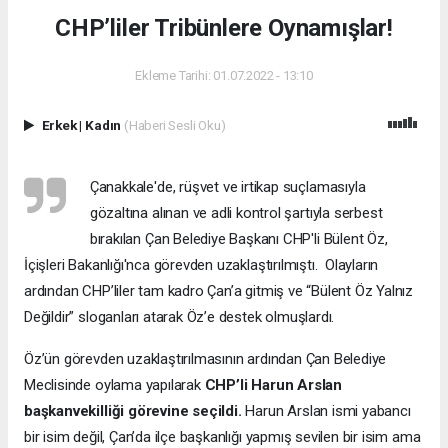
CHP’liler Tribünlere Oynamışlar!
Ekleme Tarihi: 01.07.2022 - 13:10
Erkek
|
Kadın
(Haberi Sesli Oku)
Çanakkale'de, rüşvet ve irtikap suçlamasıyla
gözaltına alınan ve adli kontrol şartıyla serbest
bırakılan Çan Belediye Başkanı CHP'li Bülent Öz,
İçişleri Bakanlığı'nca görevden uzaklaştırılmıştı. Olayların
ardından CHP’liler tam kadro Çan’a gitmiş ve “Bülent Öz Yalnız
Değildir” sloganları atarak Öz’e destek olmuşlardı.
Öz’ün görevden uzaklaştırılmasının ardından Çan Belediye
Meclisinde oylama yapılarak
CHP’li Harun Arslan
başkanvekilliği görevine seçildi.
Harun Arslan ismi yabancı
bir isim değil, Çan’da ilçe başkanlığı yapmış sevilen bir isim ama