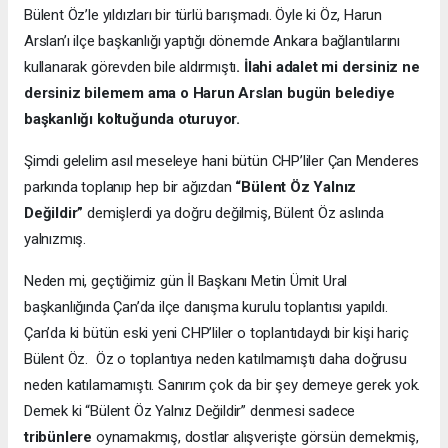
Bülent Öz’le yıldızları bir türlü barışmadı. Öyle ki Öz, Harun
Arslan’ı ilçe başkanlığı yaptığı dönemde Ankara bağlantılarını
kullanarak görevden bile aldırmıştı
. İlahi adalet mi dersiniz ne
dersiniz bilemem ama o Harun Arslan bugün belediye
başkanlığı koltuğunda oturuyor.
Şimdi gelelim asıl meseleye hani bütün CHP’liler Çan Menderes
parkında toplanıp hep bir ağızdan
“Bülent Öz Yalnız
Değildir”
demişlerdi ya doğru değilmiş, Bülent Öz aslında
yalnızmış.
Neden mi, geçtiğimiz gün İl Başkanı Metin Ümit Ural
başkanlığında Çan’da ilçe danışma kurulu toplantısı yapıldı.
Çan’da ki bütün eski yeni CHP’liler o toplantıdaydı bir kişi hariç
Bülent Öz. Öz o toplantıya neden katılmamıştı daha doğrusu
neden katılamamıştı. Sanırım çok da bir şey demeye gerek yok.
Demek ki “Bülent Öz Yalnız Değildir” denmesi sadece
tribünlere
oynamakmış, dostlar alışverişte görsün demekmiş,