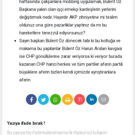
haftasında çalışanlara mobbing uygulamak, Bülent Öz
Başkana yakın olan işçi emekçi kardeşlerin yerlerini
değiştirmek nedir. Hayırdır AKP zihniyetine mi teslim
oldunuz ona göre pazarlıklar yaptınız da mı bu
hareketlere tenezzül ediyorsunuz?
Sayın başkan Bülent Öz dönecek tabi ki bu koltuğa ve
makama bu yapılanlar Bülent Öz Harun Arslan kavgası
ise CHP gönüllülerine zarar veriyorsa ki veriyor burada
kazanan CHP harici herkes ve tüm partiler aferin partili
büyüklere aferin bizleri kendi içimizde ayrıştıranlara
aferin.
Yazıya ifade bırak !
Bu yazıya hiç ifade kullanılmamış ilk ifadeyi siz kullanın.