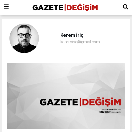
Kerem İriç
keremiric@gmail.com