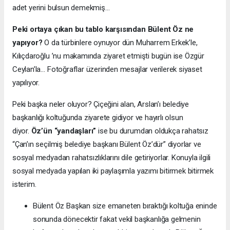
adet yerini bulsun demekmiş…
Peki ortaya çıkan bu tablo karşısından Bülent Öz ne
yapıyor?
O da türbinlere oynuyor dün Muharrem Erkek’le,
Kılıçdaroğlu ’nu makamında ziyaret etmişti bugün ise Özgür
Ceylan’la… Fotoğraflar üzerinden mesajlar verilerek siyaset
yapılıyor.
Peki başka neler oluyor? Çiçeğini alan, Arslan’ı belediye
başkanlığı koltuğunda ziyarete gidiyor ve hayırlı olsun
diyor.
Öz’ün “yandaşları”
ise bu durumdan oldukça rahatsız
“Çan’ın seçilmiş belediye başkanı Bülent Öz’dür” diyorlar ve
sosyal medyadan rahatsızlıklarını dile getiriyorlar. Konuyla ilgili
sosyal medyada yapılan iki paylaşımla yazımı bitirmek bitirmek
isterim.
Bülent Öz Başkan size emaneten bıraktığı koltuğa eninde
sonunda dönecektir fakat vekil başkanlığa gelmenin