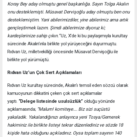
Koray Bey aday olmuştu genel başkanlığa. Sayın Tolga Akalın
onu desteklemişti. Müsavat Dervişoğlu aday olmuştu ben onu
desteklemiştim. Yani abilerimizdiler, yine abilerimiz ama artık
gençleştirmek lazım. Şimdi abilerimize diyoruz ki;
kardeşlerinize sahip çıkın.”
Uz, X’de ki bu paylaşımıyla kurultay
sürecinde Akalın’ınla birlikte yol yürüyeceğini duyurmuştu.
Rıdvan Uz, milletvekilliği öncesinde Müsavat Dervişoğlu ile
birlikte yol yürümüştü.
Rıdvan Uz’un Çok Sert Açıklamaları
Rıdvan Uz kurultay sürecinde, Akalın’ı temsil eden sözcü olarak
kamuoyunun dikkatini çeken çok sert açıklamalar
yaptı.
“Delege listesinde usulsüzlük”
olduğu yönünde
açıklamasında;
“Malum! komiteye…. Biz sizi suçüstü
yakaladık. Yakalandığınızı anlayınca yeni Tosya/Gemerek
hakiminiz ile birlikte listeyi tekrar düzenlediniz ve sözde 18
kişide hata olduğunu açıkladınız. Oysa toplam sayının 140