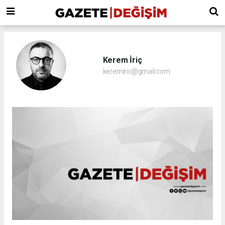
Kerem İriç
keremiric@gmail.com