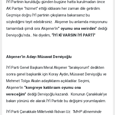
İYİ Partinin kurulduğu günden bugüne hatta kurulmadan önce
AK Partiye “hizmet” ettiği iddiasını her zaman dile getirdim.
Geçmişe doğru İYİ partinin çıkışlarına bakarsanız bu
söylediğimi teyit edebilirsiniz. Akşener bu anlamda misyonunu
tamamladı şimdi sıra Akşener’in
” oyumu ona verirdim”
dediği
Dervişoğlu’nda… Ne diyelim,
“İYİ Kİ VARSIN İYİ PARTİ”
Akşener’in Adayı Müsavat Dervişoğlu
İYİ Parti Genel Başkanı Meral Akşener “bırakıyorum” dedikten
sonra genel başkanlık için Koray Aydın, Müsavat Dervişoğlu ve
Mehmet Tolga Akalın adaylıklarını açıkladılar. Seçimi,
Akşener’in
“kongreye katılırsam oyumu ona
vereceğim”
dediği Dervişoğlu kazandı. Konunun Çanakkale’ye
bakan yönünü ele alarak İYİ Partide bu değişimi yorumlayalım.
İYİ Parti Çanakkale Milletvekili Rıdvan Uz:
“MHP döneminde