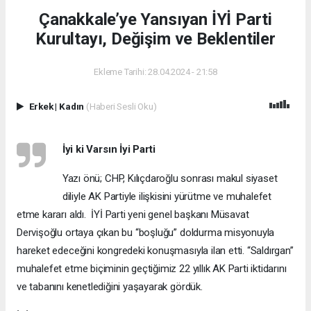
Çanakkale’ye Yansıyan İYİ Parti
Kurultayı, Değişim ve Beklentiler
Ekleme Tarihi: 28.04.2024 - 21:58
Erkek
|
Kadın
(Haberi Sesli Oku)
İyi ki Varsın İyi Parti
Yazı önü; CHP, Kılıçdaroğlu sonrası makul siyaset
diliyle AK Partiyle ilişkisini yürütme ve muhalefet
etme kararı aldı. İYİ Parti yeni genel başkanı Müsavat
Dervişoğlu ortaya çıkan bu “boşluğu” doldurma misyonuyla
hareket edeceğini kongredeki konuşmasıyla ilan etti. “Saldırgan”
muhalefet etme biçiminin geçtiğimiz 22 yıllık AK Parti iktidarını
ve tabanını kenetlediğini yaşayarak gördük.