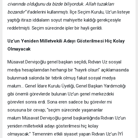
civarında olduğunu da bizde biliyorduk. Allah tuzakları
bozandır”
ifadelerini kullanmıştı. İlçe Seçim Kurulu, Uz’un listeye
yaptığı itirazı iddiaların soyut mahiyette kaldığı gerekçesiyle
reddetmişti. Seçim sürecinde ipler bir hayli gerildi.
Uz’un Yeniden Milletvekili Adayı Gösterilmesi Hiç Kolay
Olmayacak
Müsavat Dervişoğlu genel başkan seçildi, Rıdvan Uz sosyal
medya hesaplarından herhangi bir “hayırlı olsun” açıklamasında
bulunmadı salonda bir tebrik olmuş fakat sosyal medya
malum… Genel İdare Kurulu Üyeliği, Genel Başkan Yardımcılığı
gibi önemli görevlerde bulunan Uz’un genel merkezdeki
görevleri sonra erdi. Sona eren sadece bu görevler mi
sorusuna bir cevap; “seçim sürecinde yaşananlar
malum Müsavat Dervişoğlu genel başkanlığında Rıdvan Uz’un
yeniden milletvekili adayı gösterilmesi hiç kolay
olmayacak.” Temennim etkili siyaset yapan Rıdvan Uz’un İYİ