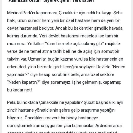
“Aklınızda Olsun” Diyerek Şehri Terk Ettiler
Medical Park’ın kapanması, Çanakkale için ciddi bir kayıp. Şehir
halkı, uzun süredir hem yeni bir özel hastane hem de yeni bir
devlet hastanesi bekliyor. Ancak bu beklentiler şimdilik havada
kalmış durumda. Yeni devlet hastanesi meselesi ise tam bir
muamma: Yetkililer, “Yarın hizmete açılacakmış gibi” müjdeler
verse de ne temel atma tarihi belli ne de açılış için somut bir
takvim var. Uzmanlar, bugün kazma vurulsa bile hastanenin en
erken dört yılda hizmete girebileceğini söylüyor. Devlete “Neden
yapmadın?” diye hesap sorabiliriz belki, ama özel sektöre
“Neden kapattın?” diye soramayız. İşine gelmemiş, kapatmış;
bu kadar net!
Peki, bu noktada Çanakkale ne yapabilir? Şubat başında iki ayrı
zincir hastane yöneticisinin şehre gelip araştırma yaptığını
biliyoruz. Öncelikleri, mevcut bir binayı hastaneye
dönüştürmekti ama uygun bir yapı bulamadılar. Ardından arsa