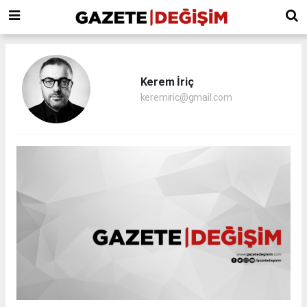
Kerem İriç
keremiric@gmail.com