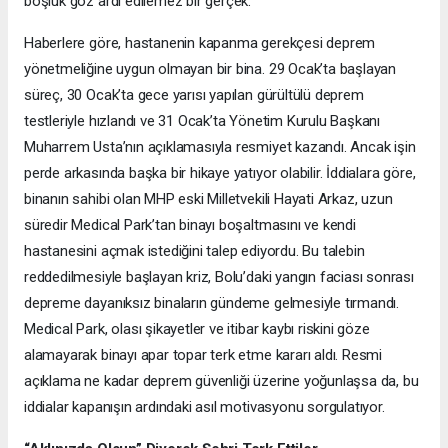
boşluk göz ardı edilemez bir gerçek.
Haberlere göre, hastanenin kapanma gerekçesi deprem
yönetmeliğine uygun olmayan bir bina. 29 Ocak’ta başlayan
süreç, 30 Ocak’ta gece yarısı yapılan gürültülü deprem
testleriyle hızlandı ve 31 Ocak’ta Yönetim Kurulu Başkanı
Muharrem Usta’nın açıklamasıyla resmiyet kazandı. Ancak işin
perde arkasında başka bir hikaye yatıyor olabilir. İddialara göre,
binanın sahibi olan MHP eski Milletvekili Hayati Arkaz, uzun
süredir Medical Park’tan binayı boşaltmasını ve kendi
hastanesini açmak istediğini talep ediyordu. Bu talebin
reddedilmesiyle başlayan kriz, Bolu’daki yangın faciası sonrası
depreme dayanıksız binaların gündeme gelmesiyle tırmandı.
Medical Park, olası şikayetler ve itibar kaybı riskini göze
alamayarak binayı apar topar terk etme kararı aldı. Resmi
açıklama ne kadar deprem güvenliği üzerine yoğunlaşsa da, bu
iddialar kapanışın ardındaki asıl motivasyonu sorgulatıyor.