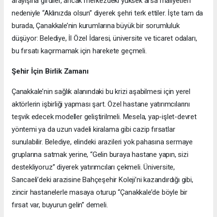
arayışına girdiler, ancak merkezdeki yüksek arsa maliyetleri
nedeniyle “Aklınızda olsun” diyerek şehri terk ettiler. İşte tam da
burada, Çanakkale’nin kurumlarına büyük bir sorumluluk
düşüyor: Belediye, İl Özel İdaresi, üniversite ve ticaret odaları,
bu fırsatı kaçırmamak için harekete geçmeli.
Şehir İçin Birlik Zamanı
Çanakkale’nin sağlık alanındaki bu krizi aşabilmesi için yerel
aktörlerin işbirliği yapması şart. Özel hastane yatırımcılarını
teşvik edecek modeller geliştirilmeli. Mesela, yap-işlet-devret
yöntemi ya da uzun vadeli kiralama gibi cazip fırsatlar
sunulabilir. Belediye, elindeki arazileri yok pahasına sermaye
gruplarına satmak yerine, “Gelin buraya hastane yapın, sizi
destekliyoruz” diyerek yatırımcıları çekmeli. Üniversite,
Sarıcaeli’deki arazisine Bahçeşehir Koleji’ni kazandırdığı gibi,
zincir hastanelerle masaya oturup “Çanakkale’de böyle bir
fırsat var, buyurun gelin” demeli.