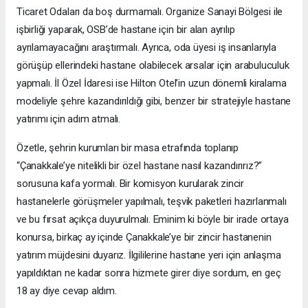
Ticaret Odaları da boş durmamalı. Organize Sanayi Bölgesi ile
işbirliği yaparak, OSB’de hastane için bir alan ayrılıp
ayrılamayacağını araştırmalı. Ayrıca, oda üyesi iş insanlarıyla
görüşüp ellerindeki hastane olabilecek arsalar için arabuluculuk
yapmalı. İl Özel İdaresi ise Hilton Otel’in uzun dönemli kiralama
modeliyle şehre kazandırıldığı gibi, benzer bir stratejiyle hastane
yatırımı için adım atmalı.
Özetle, şehrin kurumları bir masa etrafında toplanıp
“Çanakkale’ye nitelikli bir özel hastane nasıl kazandırırız?”
sorusuna kafa yormalı. Bir komisyon kurularak zincir
hastanelerle görüşmeler yapılmalı, teşvik paketleri hazırlanmalı
ve bu fırsat açıkça duyurulmalı. Eminim ki böyle bir irade ortaya
konursa, birkaç ay içinde Çanakkale’ye bir zincir hastanenin
yatırım müjdesini duyarız. İlgililerine hastane yeri için anlaşma
yapıldıktan ne kadar sonra hizmete girer diye sordum, en geç
18 ay diye cevap aldım.