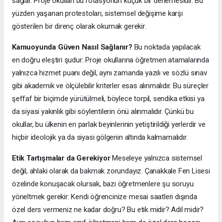
sağlar. Proje okulları bu rotasyonun küçük bir denemesidir. Bu
yüzden yaşanan protestoları, sistemsel değişime karşı
gösterilen bir direnç olarak okumak gerekir.
Kamuoyunda Güven Nasıl Sağlanır?
Bu noktada yapılacak
en doğru eleştiri şudur: Proje okullarına öğretmen atamalarında
yalnızca hizmet puanı değil, aynı zamanda yazılı ve sözlü sınav
gibi akademik ve ölçülebilir kriterler esas alınmalıdır. Bu süreçler
şeffaf bir biçimde yürütülmeli, böylece torpil, sendika etkisi ya
da siyasi yakınlık gibi söylentilerin önü alınmalıdır. Çünkü bu
okullar, bu ülkenin en parlak beyinlerinin yetiştirildiği yerlerdir ve
hiçbir ideolojik ya da siyasi gölgenin altında kalmamalıdır.
Etik Tartışmalar da Gerekiyor
Meseleye yalnızca sistemsel
değil, ahlaki olarak da bakmak zorundayız. Çanakkale Fen Lisesi
özelinde konuşacak olursak, bazı öğretmenlere şu soruyu
yöneltmek gerekir: Kendi öğrencinize mesai saatleri dışında
özel ders vermeniz ne kadar doğru? Bu etik midir? Adil midir?