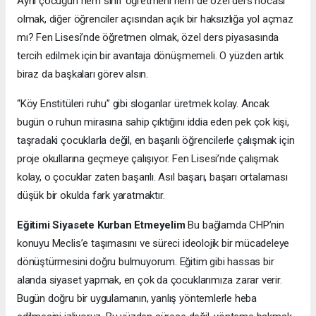
Aynı çocuğun hem sınıf öğretmeni hem de özel ders hocası
olmak, diğer öğrenciler açısından açık bir haksızlığa yol açmaz
mı? Fen Lisesi’nde öğretmen olmak, özel ders piyasasında
tercih edilmek için bir avantaja dönüşmemeli. O yüzden artık
biraz da başkaları görev alsın.
“Köy Enstitüleri ruhu” gibi sloganlar üretmek kolay. Ancak
bugün o ruhun mirasına sahip çıktığını iddia eden pek çok kişi,
taşradaki çocuklarla değil, en başarılı öğrencilerle çalışmak için
proje okullarına geçmeye çalışıyor. Fen Lisesi’nde çalışmak
kolay, o çocuklar zaten başarılı. Asıl başarı, başarı ortalaması
düşük bir okulda fark yaratmaktır.
Eğitimi Siyasete Kurban Etmeyelim
Bu bağlamda CHP’nin
konuyu Meclis’e taşımasını ve süreci ideolojik bir mücadeleye
dönüştürmesini doğru bulmuyorum. Eğitim gibi hassas bir
alanda siyaset yapmak, en çok da çocuklarımıza zarar verir.
Bugün doğru bir uygulamanın, yanlış yöntemlerle heba