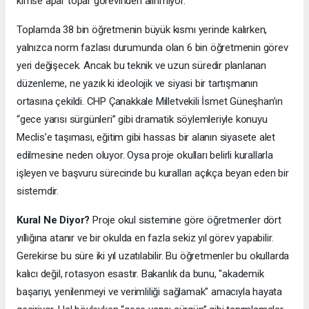
kimse apar topar görevinden alınmıyor.
Toplamda 38 bin öğretmenin büyük kısmı yerinde kalırken,
yalnızca norm fazlası durumunda olan 6 bin öğretmenin görev
yeri değişecek. Ancak bu teknik ve uzun süredir planlanan
düzenleme, ne yazık ki ideolojik ve siyasi bir tartışmanın
ortasına çekildi. CHP Çanakkale Milletvekili İsmet Güneşhan’ın
“gece yarısı sürgünleri” gibi dramatik söylemleriyle konuyu
Meclis’e taşıması, eğitim gibi hassas bir alanın siyasete alet
edilmesine neden oluyor. Oysa proje okulları belirli kurallarla
işleyen ve başvuru sürecinde bu kuralları açıkça beyan eden bir
sistemdir.
Kural Ne Diyor?
Proje okul sistemine göre öğretmenler dört
yıllığına atanır ve bir okulda en fazla sekiz yıl görev yapabilir.
Gerekirse bu süre iki yıl uzatılabilir. Bu öğretmenler bu okullarda
kalıcı değil, rotasyon esastır. Bakanlık da bunu, "akademik
başarıyı, yenilenmeyi ve verimliliği sağlamak" amacıyla hayata