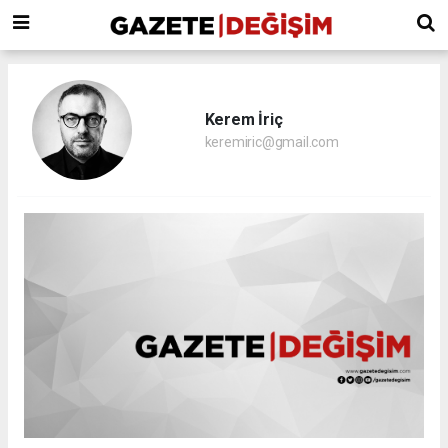
Kerem İriç
keremiric@gmail.com