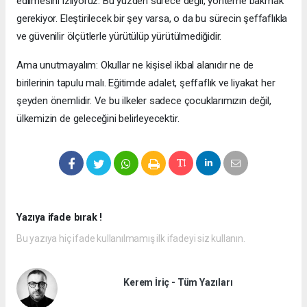
edilmesini izliyoruz. Bu yüzden sürece değil, yönteme bakmak
gerekiyor. Eleştirilecek bir şey varsa, o da bu sürecin şeffaflıkla
ve güvenilir ölçütlerle yürütülüp yürütülmediğidir.
Ama unutmayalım: Okullar ne kişisel ikbal alanıdır ne de
birilerinin tapulu malı. Eğitimde adalet, şeffaflık ve liyakat her
şeyden önemlidir. Ve bu ilkeler sadece çocuklarımızın değil,
ülkemizin de geleceğini belirleyecektir.
Yazıya ifade bırak !
Bu yazıya hiç ifade kullanılmamış ilk ifadeyi siz kullanın.
Kerem İriç - Tüm Yazıları