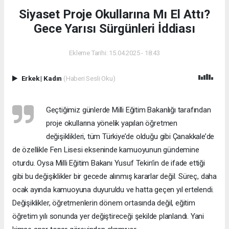
Siyaset Proje Okullarına Mı El Attı?
Gece Yarısı Sürgünleri İddiası
Ekleme Tarihi: 15.04.2025 - 18:43
Erkek
|
Kadın
(Haberi Sesli Oku)
Geçtiğimiz günlerde Milli Eğitim Bakanlığı tarafından
proje okullarına yönelik yapılan öğretmen
değişiklikleri, tüm Türkiye’de olduğu gibi Çanakkale’de
de özellikle Fen Lisesi ekseninde kamuoyunun gündemine
oturdu. Oysa Milli Eğitim Bakanı Yusuf Tekin’in de ifade ettiği
gibi bu değişiklikler bir gecede alınmış kararlar değil. Süreç, daha
ocak ayında kamuoyuna duyuruldu ve hatta geçen yıl ertelendi.
Değişiklikler, öğretmenlerin dönem ortasında değil, eğitim
öğretim yılı sonunda yer değiştireceği şekilde planlandı. Yani