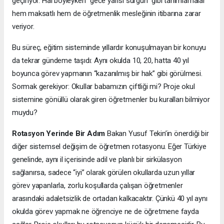
geçiriyor. Hal böyleyken “gece yarısı sürgün” gibi tanımlamalar
hem maksatlı hem de öğretmenlik mesleğinin itibarına zarar
veriyor.
Bu süreç, eğitim sisteminde yıllardır konuşulmayan bir konuyu
da tekrar gündeme taşıdı: Aynı okulda 10, 20, hatta 40 yıl
boyunca görev yapmanın “kazanılmış bir hak” gibi görülmesi.
Sormak gerekiyor: Okullar babamızın çiftliği mi? Proje okul
sistemine gönüllü olarak giren öğretmenler bu kuralları bilmiyor
muydu?
Rotasyon Yerinde Bir Adım
Bakan Yusuf Tekin’in önerdiği bir
diğer sistemsel değişim de öğretmen rotasyonu. Eğer Türkiye
genelinde, aynı il içerisinde adil ve planlı bir sirkülasyon
sağlanırsa, sadece “iyi” olarak görülen okullarda uzun yıllar
görev yapanlarla, zorlu koşullarda çalışan öğretmenler
arasındaki adaletsizlik de ortadan kalkacaktır. Çünkü 40 yıl aynı
okulda görev yapmak ne öğrenciye ne de öğretmene fayda