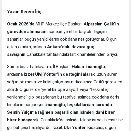
Yazan Kerem İriç
Ocak 2026’da
MHP Merkez İlçe Başkanı
Alparslan Çelik’in
görevden alınmasını
sadece yerel bir bayrak değişimi
sananlar, bugün yanıldıklarını çok daha net görüyorlar. O gün
atılan o adım, aslında
Ankara’daki devasa güç
savaşının
Çanakkale tahtasındaki kritik hamlelerinden biriydi.
Süreci biraz hatırlayalım; İl Başkanı
Hakan İmamoğlu
,
arkasına
İzzet Ulvi Yönter’in desteğini alarak
, uzun süren
yoğun bir mesai ve kulis çalışması neticesinde Çelik’i görevden
aldırdı. O günlerde "yerel bir operasyon" veya "teşkilat içi
yenilenme" gibi pazarlanan bu tasfiye, aslında çok daha derin
bir planın parçasıydı.
İmamoğlu, teşkilatlardan sorumlu
Semih Yalçın’a rağmen başarılı olan isimleri dahi birer
birer budayarak
, Çanakkale’de aslında tek bir isme dikensiz bir
gül bahçesi hazırlıyordu:
İzzet Ulvi Yönter.
Kısacası, o gün