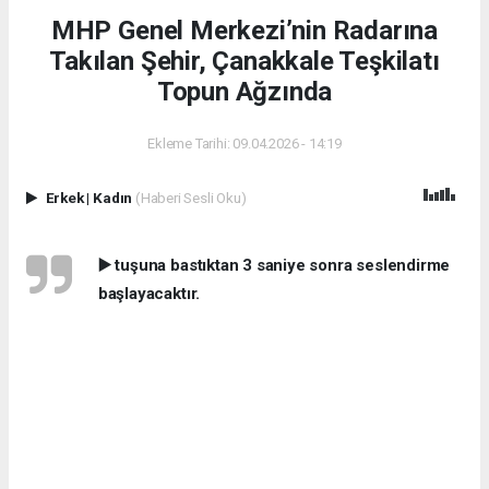
MHP Genel Merkezi’nin Radarına
Takılan Şehir, Çanakkale Teşkilatı
Topun Ağzında
Ekleme Tarihi: 09.04.2026 - 14:19
Erkek
|
Kadın
(Haberi Sesli Oku)
▶️ tuşuna bastıktan 3 saniye sonra seslendirme
başlayacaktır.