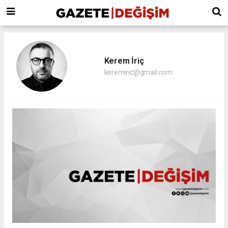
Kerem İriç
keremiric@gmail.com