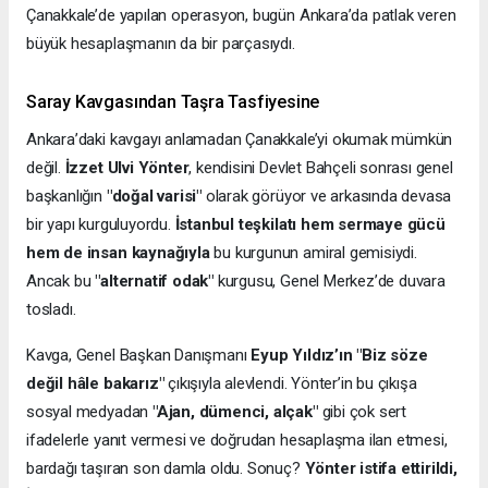
Çanakkale’de yapılan operasyon, bugün Ankara’da patlak veren
büyük hesaplaşmanın da bir parçasıydı.
Saray Kavgasından Taşra Tasfiyesine
Ankara’daki kavgayı anlamadan Çanakkale’yi okumak mümkün
değil.
İzzet Ulvi Yönter
, kendisini Devlet Bahçeli sonrası genel
başkanlığın
"doğal varisi"
olarak görüyor ve arkasında devasa
bir yapı kurguluyordu.
İstanbul teşkilatı hem sermaye gücü
hem de insan kaynağıyla
bu kurgunun amiral gemisiydi.
Ancak bu
"alternatif odak"
kurgusu, Genel Merkez’de duvara
tosladı.
Kavga, Genel Başkan Danışmanı
Eyup Yıldız’ın "Biz söze
değil hâle bakarız"
çıkışıyla alevlendi. Yönter’in bu çıkışa
sosyal medyadan
"Ajan, dümenci, alçak"
gibi çok sert
ifadelerle yanıt vermesi ve doğrudan hesaplaşma ilan etmesi,
bardağı taşıran son damla oldu. Sonuç?
Yönter istifa ettirildi,