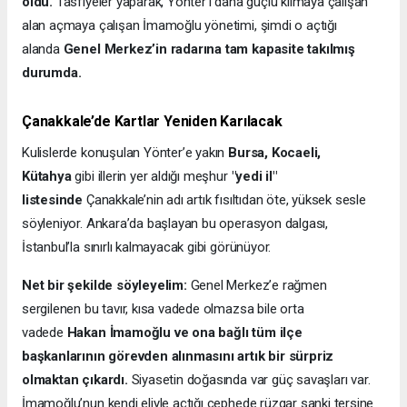
oldu.
Tasfiyeler yaparak, Yönter’i daha güçlü kılmaya çalışan
alan açmaya çalışan İmamoğlu yönetimi, şimdi o açtığı
alanda
Genel Merkez’in radarına tam kapasite takılmış
durumda.
Çanakkale’de Kartlar Yeniden Karılacak
Kulislerde konuşulan Yönter’e yakın
Bursa, Kocaeli,
Kütahya
gibi illerin yer aldığı meşhur
"yedi il"
listesinde
Çanakkale’nin adı artık fısıltıdan öte, yüksek sesle
söyleniyor. Ankara’da başlayan bu operasyon dalgası,
İstanbul’la sınırlı kalmayacak gibi görünüyor.
Net bir şekilde söyleyelim:
Genel Merkez’e rağmen
sergilenen bu tavır, kısa vadede olmazsa bile orta
vadede
Hakan İmamoğlu ve ona bağlı tüm ilçe
başkanlarının görevden alınmasını artık bir sürpriz
olmaktan çıkardı.
Siyasetin doğasında var güç savaşları var.
İmamoğlu’nun kendi eliyle açtığı cephede rüzgar sanki tersine