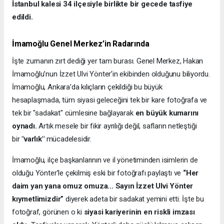
İstanbul kalesi 34 ilçesiyle birlikte bir gecede tasfiye
edildi.
İmamoğlu Genel Merkez’in Radarında
İşte zurnanın zırt dediği yer tam burası. Genel Merkez, Hakan
İmamoğlu’nun İzzet Ulvi Yönter’in ekibinden olduğunu biliyordu.
İmamoğlu, Ankara’da kılıçların çekildiği bu büyük
hesaplaşmada, tüm siyasi geleceğini tek bir kare fotoğrafa ve
tek bir "sadakat" cümlesine bağlayarak
en büyük kumarını
oynadı.
Artık mesele bir fikir ayrılığı değil, safların netleştiği
bir
"varlık"
mücadelesidir.
İmamoğlu, ilçe başkanlarının ve il yönetiminden isimlerin de
olduğu Yönter’le çekilmiş eski bir fotoğrafı paylaştı ve
“Her
daim yan yana omuz omuza... Sayın İzzet Ulvi Yönter
kıymetlimizdir”
diyerek adeta bir sadakat yemini etti. İşte bu
fotoğraf, görünen o ki
siyasi kariyerinin en riskli imzası