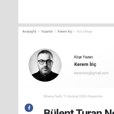
Anasayfa
Yazarlar
Kerem İriç
Yazı Detayı
Köşe Yazarı
Kerem İriç
keremiric@gmail.com
Ekleme Tarihi: 11 Haziran 2026 -Perşembe
Bülent Turan N