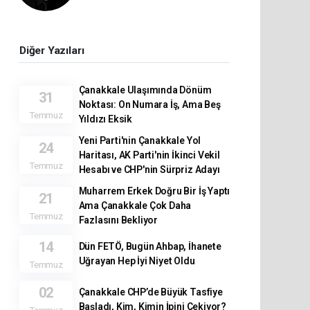
Diğer Yazıları
Çanakkale Ulaşımında Dönüm
31
Noktası: On Numara İş, Ama Beş
Temmuz
Yıldızı Eksik
Yeni Parti'nin Çanakkale Yol
24
Haritası, AK Parti'nin İkinci Vekil
Temmuz
Hesabı ve CHP'nin Sürpriz Adayı
Muharrem Erkek Doğru Bir İş Yaptı
21
Ama Çanakkale Çok Daha
Temmuz
Fazlasını Bekliyor
14
Dün FETÖ, Bugün Ahbap, İhanete
Uğrayan Hep İyi Niyet Oldu
Temmuz
02
Çanakkale CHP’de Büyük Tasfiye
Başladı, Kim, Kimin İpini Çekiyor?
Temmuz