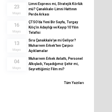
Limni Express mi, Stratejik Körlük
23
mü? Çanakkale-Limni Hattının
Mayıs
Perde Arkası
ÇTSO’da Yeni Bir Sayfa, Turgay
16
Kılıç’ın Adaylığı ve Kayıp 10 Yılın
Mayıs
Telafisi
Sıra Çanakkale’ye mi Geliyor?
13
Muharrem Erkek’ten Çarpıcı
Mayıs
Açıklamalar
Muharrem Erkek Anlattı, Personel
04
Alkışladı, Yaşadığımız Şehir mi,
Mayıs
Seyrettiğimiz Film mi?
Tüm Yazıları