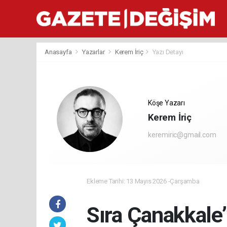
Anasayfa
Yazarlar
Kerem İriç
Yazı Detayı
Köşe Yazarı
Kerem İriç
keremiric@gmail.com
Ekleme Tarihi: 13 Mayıs 2026 -Çarşamba
Sıra Çanakkale’