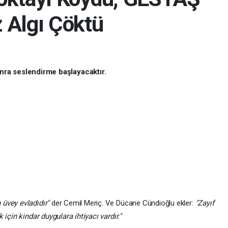
 Algı Çöktü
onra seslendirme başlayacaktır.
üvey evladıdır"
der Cemil Meriç. Ve Dücane Cündioğlu ekler:
"Zayıf
için kindar duygulara ihtiyacı vardır."