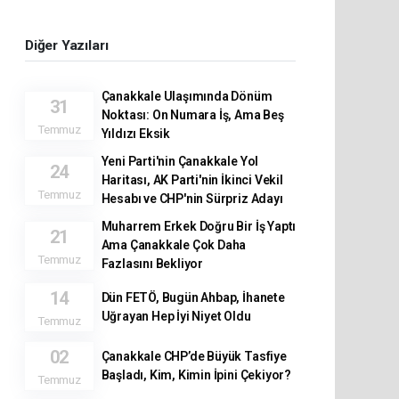
Diğer Yazıları
Çanakkale Ulaşımında Dönüm
31
Noktası: On Numara İş, Ama Beş
Temmuz
Yıldızı Eksik
Yeni Parti'nin Çanakkale Yol
24
Haritası, AK Parti'nin İkinci Vekil
Temmuz
Hesabı ve CHP'nin Sürpriz Adayı
Muharrem Erkek Doğru Bir İş Yaptı
21
Ama Çanakkale Çok Daha
Temmuz
Fazlasını Bekliyor
14
Dün FETÖ, Bugün Ahbap, İhanete
Uğrayan Hep İyi Niyet Oldu
Temmuz
02
Çanakkale CHP’de Büyük Tasfiye
Başladı, Kim, Kimin İpini Çekiyor?
Temmuz