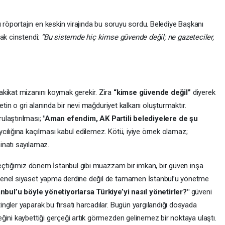
ğı röportajın en keskin virajında bu soruyu sordu. Belediye Başkanı
cak cinstendi:
“Bu sistemde hiç kimse güvende değil; ne gazeteciler,
akikat mizanını koymak gerekir. Zira
“kimse güvende değil”
diyerek
etin o gri alanında bir nevi mağduriyet kalkanı oluşturmaktır.
rulaştırılması;
"Aman efendim, AK Partili belediyelere de şu
ycılığına kaçılması kabul edilemez. Kötü, iyiye örnek olamaz;
inatı sayılamaz.
 geçtiğimiz dönem İstanbul gibi muazzam bir imkan, bir güven inşa
genel siyaset yapma derdine değil de tamamen İstanbul’u yönetme
anbul’u böyle yönetiyorlarsa Türkiye’yi nasıl yönetirler?"
güveni
ngler yaparak bu fırsatı harcadılar. Bugün yargılandığı dosyada
ğini kaybettiği gerçeği artık görmezden gelinemez bir noktaya ulaştı.