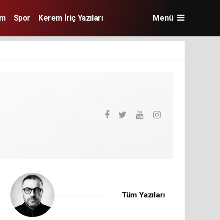
im
Spor
Kerem İriç Yazıları
Menü
Tüm Yazıları