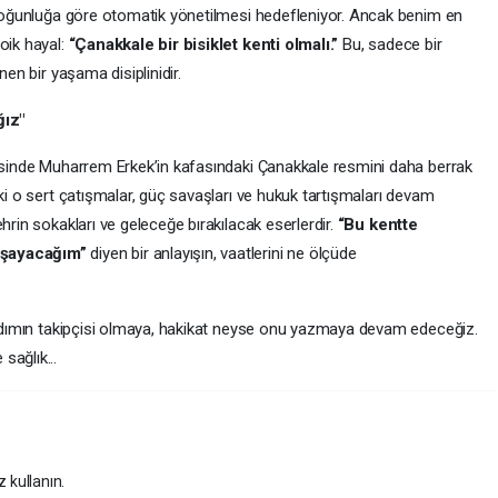
n yoğunluğa göre otomatik yönetilmesi hedefleniyor. Ancak benim en
oik hayal:
“Çanakkale bir bisiklet kenti olmalı.”
Bu, sadece bir
nen bir yaşama disiplinidir.
ğız"
yesinde Muharrem Erkek’in kafasındaki Çanakkale resmini daha berrak
aki o sert çatışmalar, güç savaşları ve hukuk tartışmaları devam
hrin sokakları ve geleceğe bırakılacak eserlerdir.
“Bu kentte
aşayacağım”
diyen bir anlayışın, vaatlerini ne ölçüde
r adımın takipçisi olmaya, hakikat neyse onu yazmaya devam edeceğiz.
sağlık...
z kullanın.