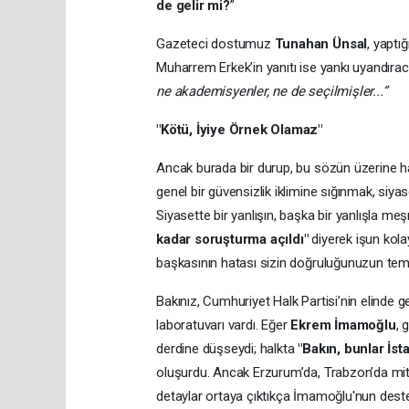
de gelir mi?
”
Gazeteci dostumuz
Tunahan Ünsal
, yaptı
Muharrem Erkek’in yanıtı ise yankı uyandıra
ne akademisyenler, ne de seçilmişler...”
"Kötü, İyiye Örnek Olamaz"
Ancak burada bir durup, bu sözün üzerine h
genel bir güvensizlik iklimine sığınmak, siyas
Siyasette bir yanlışın, başka bir yanlışla meş
kadar soruşturma açıldı"
diyerek işun kola
başkasının hatası sizin doğruluğunuzun tem
Bakınız, Cumhuriyet Halk Partisi’nin elinde
laboratuvarı vardı. Eğer
Ekrem İmamoğlu
, 
derdine düşseydi; halkta
"Bakın, bunlar İst
oluşurdu. Ancak Erzurum’da, Trabzon’da miti
detaylar ortaya çıktıkça İmamoğlu'nun deste