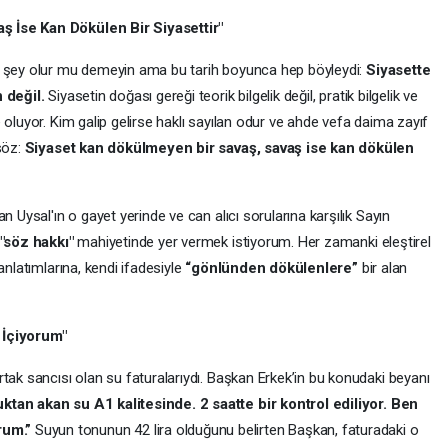
ş İse Kan Dökülen Bir Siyasettir"
e şey olur mu demeyin ama bu tarih boyunca hep böyleydi:
Siyasette
 değil.
Siyasetin doğası gereği teorik bilgelik değil, pratik bilgelik ve
 oluyor. Kim galip gelirse haklı sayılan odur ve ahde vefa daima zayıf
söz:
Siyaset kan dökülmeyen bir savaş, savaş ise kan dökülen
n Uysal'ın o gayet yerinde ve can alıcı sorularına karşılık Sayın
"söz hakkı"
mahiyetinde yer vermek istiyorum. Her zamanki eleştirel
anlatımlarına, kendi ifadesiyle
“gönlünden dökülenlere”
bir alan
İçiyorum"
tak sancısı olan su faturalarıydı. Başkan Erkek’in bu konudaki beyanı
an akan su A1 kalitesinde. 2 saatte bir kontrol ediliyor. Ben
rum.”
Suyun tonunun 42 lira olduğunu belirten Başkan, faturadaki o