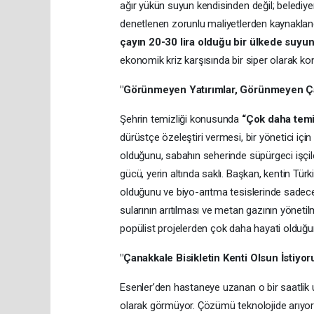
ağır yükün suyun kendisinden değil; belediyen
denetlenen zorunlu maliyetlerden kaynakland
çayın 20-30 lira olduğu bir ülkede suyu
ekonomik kriz karşısında bir siper olarak ko
"Görünmeyen Yatırımlar, Görünmeyen Ça
Şehrin temizliği konusunda
“Çok daha temi
dürüstçe özeleştiri vermesi, bir yönetici için
olduğunu, sabahın seherinde süpürgeci işçile
gücü, yerin altında saklı. Başkan, kentin Türk
olduğunu ve biyo-arıtma tesislerinde sadece i
sularının arıtılması ve metan gazının yönetil
popülist projelerden çok daha hayati olduğu
"Çanakkale Bisikletin Kenti Olsun İstiyo
Esenler’den hastaneye uzanan o bir saatlik 
olarak görmüyor. Çözümü teknolojide arıyor