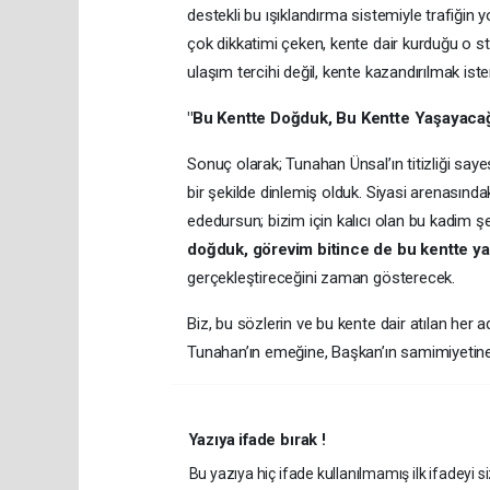
destekli bu ışıklandırma sistemiyle trafiği
çok dikkatimi çeken, kente dair kurduğu o st
ulaşım tercihi değil, kente kazandırılmak iste
"Bu Kentte Doğduk, Bu Kentte Yaşayaca
Sonuç olarak; Tunahan Ünsal’ın titizliği sa
bir şekilde dinlemiş olduk. Siyasi arenasınd
ededursun; bizim için kalıcı olan bu kadim şe
doğduk, görevim bitince de bu kentte y
gerçekleştireceğini zaman gösterecek.
Biz, bu sözlerin ve bu kente dair atılan he
Tunahan’ın emeğine, Başkan’ın samimiyetine 
Yazıya ifade bırak !
Bu yazıya hiç ifade kullanılmamış ilk ifadeyi si