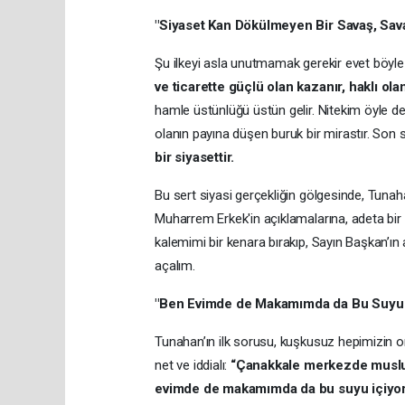
"Siyaset Kan Dökülmeyen Bir Savaş, Sava
Şu ilkeyi asla unutmamak gerekir evet böyl
ve ticarette güçlü olan kazanır, haklı olan
hamle üstünlüğü üstün gelir. Nitekim öyle de
olanın payına düşen buruk bir mirastır. Son 
bir siyasettir.
Bu sert siyasi gerçekliğin gölgesinde, Tunaha
Muharrem Erkek'in açıklamalarına, adeta bir
kalemimi bir kenara bırakıp, Sayın Başkan’ın 
açalım.
"Ben Evimde de Makamımda da Bu Suyu 
Tunahan’ın ilk sorusu, kuşkusuz hepimizin or
net ve iddialı:
“Çanakkale merkezde muslukt
evimde de makamımda da bu suyu içiyo