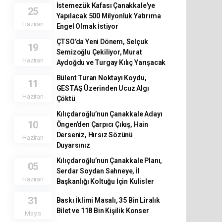
İstemezük Kafası Çanakkale'ye
25
Yapılacak 500 Milyonluk Yatırıma
Haziran
Engel Olmak İstiyor
ÇTSO’da Yeni Dönem, Selçuk
19
Semizoğlu Çekiliyor, Murat
Haziran
Aydoğdu ve Turgay Kılıç Yarışacak
Bülent Turan Noktayı Koydu,
11
GESTAŞ Üzerinden Ucuz Algı
Haziran
Çöktü
Kılıçdaroğlu’nun Çanakkale Adayı
10
Öngen’den Çarpıcı Çıkış, Hain
Derseniz, Hırsız Sözünü
Haziran
Duyarsınız
Kılıçdaroğlu’nun Çanakkale Planı,
05
Serdar Soydan Sahneye, İl
Haziran
Başkanlığı Koltuğu İçin Kulisler
31
Baskı İklimi Masalı, 35 Bin Liralık
Bilet ve 118 Bin Kişilik Konser
Mayıs