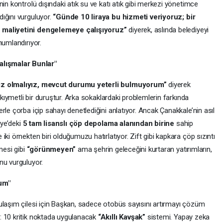
in kontrolü dışındaki atık su ve katı atık gibi merkezi yönetimce
ığını vurguluyor.
“Günde 10 liraya bu hizmeti veriyoruz; bir
n maliyetini dengelemeye çalışıyoruz”
diyerek, aslında belediyeyi
numlandırıyor.
lışmalar Bunlar"
z olmalıyız, mevcut durumu yeterli bulmuyorum”
diyerek
 kıymetli bir duruştur. Arka sokaklardaki problemlerin farkında
rle çorba içip sahayı denetlediğini anlatıyor. Ancak Çanakkale’nin asıl
iye’deki
5 tam lisanslı çöp depolama alanından birine
sahip
ki örnekten biri olduğumuzu hatırlatıyor. Zift gibi kapkara çöp sızıntı
mesi gibi
“görünmeyen”
ama şehrin geleceğini kurtaran yatırımların,
nu vurguluyor.
rum"
ulaşım çilesi için Başkan, sadece otobüs sayısını artırmayı çözüm
: 10 kritik noktada uygulanacak
“Akıllı Kavşak”
sistemi. Yapay zeka