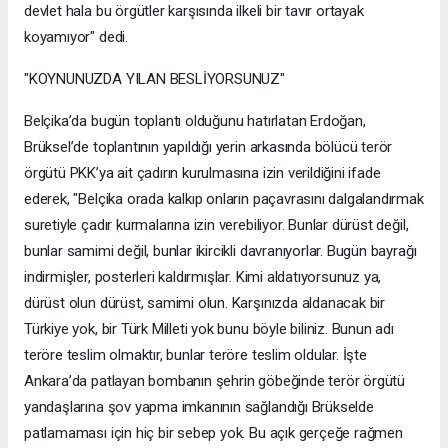
devlet hala bu örgütler karşısında ilkeli bir tavır ortayak
koyamıyor" dedi.
"KOYNUNUZDA YILAN BESLİYORSUNUZ"
Belçika’da bugün toplantı olduğunu hatırlatan Erdoğan,
Brüksel’de toplantının yapıldığı yerin arkasında bölücü terör
örgütü PKK’ya ait çadırın kurulmasına izin verildiğini ifade
ederek, "Belçika orada kalkıp onların paçavrasını dalgalandırmak
suretiyle çadır kurmalarına izin verebiliyor. Bunlar dürüst değil,
bunlar samimi değil, bunlar ikircikli davranıyorlar. Bugün bayrağı
indirmişler, posterleri kaldırmışlar. Kimi aldatıyorsunuz ya,
dürüst olun dürüst, samimi olun. Karşınızda aldanacak bir
Türkiye yok, bir Türk Milleti yok bunu böyle biliniz. Bunun adı
teröre teslim olmaktır, bunlar teröre teslim oldular. İşte
Ankara’da patlayan bombanın şehrin göbeğinde terör örgütü
yandaşlarına şov yapma imkanının sağlandığı Brükselde
patlamaması için hiç bir sebep yok. Bu açık gerçeğe rağmen