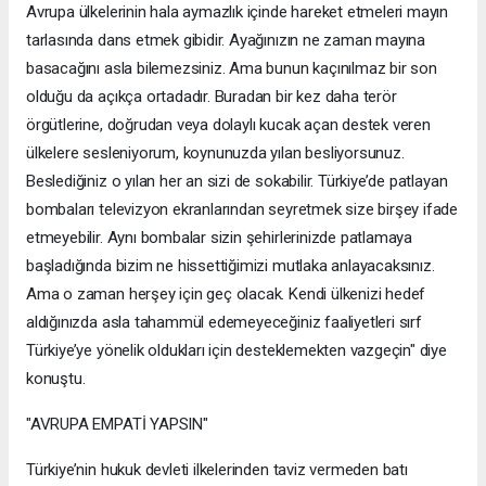
Avrupa ülkelerinin hala aymazlık içinde hareket etmeleri mayın
tarlasında dans etmek gibidir. Ayağınızın ne zaman mayına
basacağını asla bilemezsiniz. Ama bunun kaçınılmaz bir son
olduğu da açıkça ortadadır. Buradan bir kez daha terör
örgütlerine, doğrudan veya dolaylı kucak açan destek veren
ülkelere sesleniyorum, koynunuzda yılan besliyorsunuz.
Beslediğiniz o yılan her an sizi de sokabilir. Türkiye’de patlayan
bombaları televizyon ekranlarından seyretmek size birşey ifade
etmeyebilir. Aynı bombalar sizin şehirlerinizde patlamaya
başladığında bizim ne hissettiğimizi mutlaka anlayacaksınız.
Ama o zaman herşey için geç olacak. Kendi ülkenizi hedef
aldığınızda asla tahammül edemeyeceğiniz faaliyetleri sırf
Türkiye’ye yönelik oldukları için desteklemekten vazgeçin" diye
konuştu.
"AVRUPA EMPATİ YAPSIN"
Türkiye’nin hukuk devleti ilkelerinden taviz vermeden batı