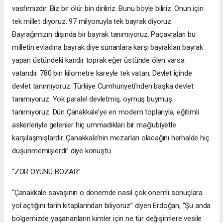
vasfımızdır. Biz bir ölür bin diriliriz. Bunu böyle biliriz. Onun için
tek millet diyoruz. 97 milyonuyla tek bayrak diyoruz.
Bayrağımızın dışında bir bayrak tanımıyoruz. Paçavraları bu
milletin evladına bayrak diye sunanlara karşı bayrakları bayrak
yapan üstündeki kandır toprak eğer üstünde ölen varsa
vatandır. 780 bin kilometre kareyle tek vatan. Devlet içinde
devlet tanımıyoruz. Türkiye Cumhuriyeti’nden başka devlet
tanımıyoruz. Yok paralel devletmiş, oymuş buymuş
tanımıyoruz. Dün Çanakkale’ye en modern toplarıyla, eğitimli
askerleriyle gelenler hiç ummadıkları bir mağlubiyetle
karşılaşmışlardır. Çanakkale’nin mezarları olacağını herhalde hiç
düşünmemişlerdi” diye konuştu.
“ZOR OYUNU BOZAR”
“Çanakkale savaşının o dönemde nasıl çok önemli sonuçlara
yol açtığını tarih kitaplarından biliyoruz” diyen Erdoğan, “Şu anda
bölgemizde yaşananların kimler için ne tür değişimlere vesile