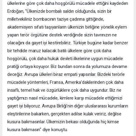
ülkelerine göre çok daha hoşgörülü mücadele ettiğini kaydeden
Erdoğan, "Ülkenizde bombalı saldırı olduğunda, sizin bir
milletvekiliniz bombacının taziye çadırına gittiğinde,
akademisyen sıfatı taşıyanların ülkenizin birliğine yönelik eylem
yapan terör örgütüne destek verdiğinde sizin tavrınızın ne
olacağını da gayet iyi kestirebiliriz. Türkiye bugüne kadar benzer
bir tehdide maruz kalacak batılı ülkelere göre çok daha
hoşgörülü, çok daha hukuk devleti ilkelerine uygun mücadele
pratiği ortaya koyuyor. Biz bundan sonra da yolumuza devame
deceğiz. Avrupa ülkeleri biraz empati yapsınlar. Bizdeki terörle
mücadele yöntemleri, Fransa, Amerika’dakilerinden çok daha
insaflı, temel hak ve özgürlüklere çok daha uygundur. Biz ne
yaptığımızı nasıl mücadele, kimlere karşı mücadele ettiğimizi
gayet iyi biliyoruz. Avrupa Birliği’nin diğer uluslararası kurumların
eleştirilerine bakarken, gerçekten adilse kulak veririz, değilse
kusura bakmasınlar. Ülkemizin bekası olduğunda hiç kimse
kusura bakmasın" diye konuştu.