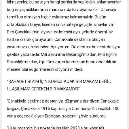
bilmeyenler, bu savaşın hangi şartlarda yapıldığını anlamayanlar
bugün yaşadıklarımızın manasını da kavrayamazlar. O havayı
teneffüs etmeyen hiçbir evladımız kalmamalıdır. Bugün
ortaokuldan liseye, liseden üniversiteye geçişte sınavlar var.
Ben Çanakkale’nin ziyaret edilmesini aynı şekilde önemli bir
hadise olarak görüyorum. Çanakkale destanını okuyan
yavrumuzu gözlerinden öpüyorum. Bu destanı bu nesil de aynı
şekilde yazacaktır. Mili Savunma Bakanlığı’mızdan, Milli Eğitim
Bakanlığı’mızdan, ilgili tüm kurumlarımızdan bunu öncelikli bir
mesele olarak görmelerini istiyorum” dedi.
“ŞAHADET BİZİM İÇİN KORKULACAK BİR MAKAM DEĞİL,
ULAŞILMASI GEREKEN BİR MAKAMDIR”
‘Çanakkale geçilmez destanıyla düşmana dur diyen Çanakkale
boğazı, Çanakkale 1915 köprüsüyle Cumhuriyet’in inşallah 100.
yılına geçecek’ diyen Erdoğan, sözlerini şöyle sürdürdü:
“Hükümetimizi bu noktada inşallah 2023’e bu köprüyü