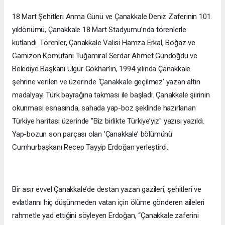
18 Mart Şehitleri Anma Günü ve Çanakkale Deniz Zaferinin 101.
yıldönümü, Çanakkale 18 Mart Stadyumu’nda törenlerle
kutlandı. Törenler, Çanakkale Valisi Hamza Erkal, Boğaz ve
Garnizon Komutanı Tuğamiral Serdar Ahmet Gündoğdu ve
Belediye Başkanı Ülgür Gökhan’ın, 1994 yılında Çanakkale
şehrine verilen ve üzerinde ‘Çanakkale geçilmez’ yazan altın
madalyayı Türk bayrağına takması ile başladı. Çanakkale şiirinin
okunması esnasında, sahada yap-boz şeklinde hazırlanan
Türkiye haritası üzerinde "Biz birlikte Türkiye’yiz" yazısı yazıldı.
Yap-bozun son parçası olan ’Çanakkale’ bölümünü
Cumhurbaşkanı Recep Tayyip Erdoğan yerleştirdi.
Bir asır evvel Çanakkale’de destan yazan gazileri, şehitleri ve
evlatlarını hiç düşünmeden vatan için ölüme gönderen aileleri
rahmetle yad ettiğini söyleyen Erdoğan, “Çanakkale zaferini