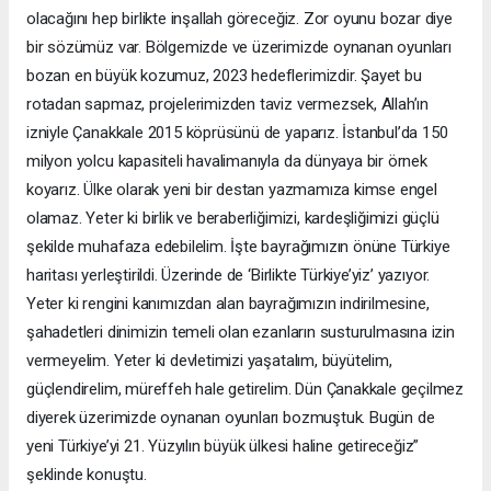
olacağını hep birlikte inşallah göreceğiz. Zor oyunu bozar diye
bir sözümüz var. Bölgemizde ve üzerimizde oynanan oyunları
bozan en büyük kozumuz, 2023 hedeflerimizdir. Şayet bu
rotadan sapmaz, projelerimizden taviz vermezsek, Allah’ın
izniyle Çanakkale 2015 köprüsünü de yaparız. İstanbul’da 150
milyon yolcu kapasiteli havalimanıyla da dünyaya bir örnek
koyarız. Ülke olarak yeni bir destan yazmamıza kimse engel
olamaz. Yeter ki birlik ve beraberliğimizi, kardeşliğimizi güçlü
şekilde muhafaza edebilelim. İşte bayrağımızın önüne Türkiye
haritası yerleştirildi. Üzerinde de ‘Birlikte Türkiye’yiz’ yazıyor.
Yeter ki rengini kanımızdan alan bayrağımızın indirilmesine,
şahadetleri dinimizin temeli olan ezanların susturulmasına izin
vermeyelim. Yeter ki devletimizi yaşatalım, büyütelim,
güçlendirelim, müreffeh hale getirelim. Dün Çanakkale geçilmez
diyerek üzerimizde oynanan oyunları bozmuştuk. Bugün de
yeni Türkiye’yi 21. Yüzyılın büyük ülkesi haline getireceğiz”
şeklinde konuştu.