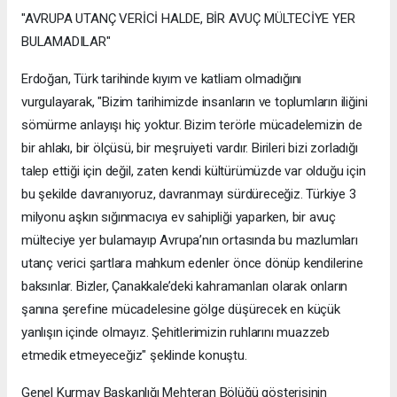
"AVRUPA UTANÇ VERİCİ HALDE, BİR AVUÇ MÜLTECİYE YER
BULAMADILAR"
Erdoğan, Türk tarihinde kıyım ve katliam olmadığını
vurgulayarak, "Bizim tarihimizde insanların ve toplumların iliğini
sömürme anlayışı hiç yoktur. Bizim terörle mücadelemizin de
bir ahlakı, bir ölçüsü, bir meşruiyeti vardır. Birileri bizi zorladığı
talep ettiği için değil, zaten kendi kültürümüzde var olduğu için
bu şekilde davranıyoruz, davranmayı sürdüreceğiz. Türkiye 3
milyonu aşkın sığınmacıya ev sahipliği yaparken, bir avuç
mülteciye yer bulamayıp Avrupa’nın ortasında bu mazlumları
utanç verici şartlara mahkum edenler önce dönüp kendilerine
baksınlar. Bizler, Çanakkale’deki kahramanları olarak onların
şanına şerefine mücadelesine gölge düşürecek en küçük
yanlışın içinde olmayız. Şehitlerimizin ruhlarını muazzeb
etmedik etmeyeceğiz" şeklinde konuştu.
Genel Kurmay Başkanlığı Mehteran Bölüğü gösterisinin