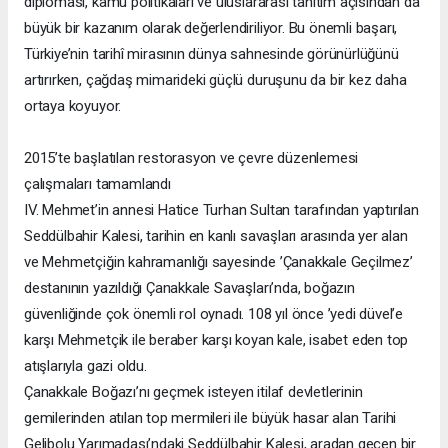
diplomasi, kamu politikaları ve uluslararası tanıtım açısından da
büyük bir kazanım olarak değerlendiriliyor. Bu önemli başarı,
Türkiye’nin tarihî mirasının dünya sahnesinde görünürlüğünü
artırırken, çağdaş mimarideki güçlü duruşunu da bir kez daha
ortaya koyuyor.
2015’te başlatılan restorasyon ve çevre düzenlemesi
çalışmaları tamamlandı
IV. Mehmet’in annesi Hatice Turhan Sultan tarafından yaptırılan
Seddülbahir Kalesi, tarihin en kanlı savaşları arasında yer alan
ve Mehmetçiğin kahramanlığı sayesinde ’Çanakkale Geçilmez’
destanının yazıldığı Çanakkale Savaşları’nda, boğazın
güvenliğinde çok önemli rol oynadı. 108 yıl önce ’yedi düvel’e
karşı Mehmetçik ile beraber karşı koyan kale, isabet eden top
atışlarıyla gazi oldu.
Çanakkale Boğazı’nı geçmek isteyen itilaf devletlerinin
gemilerinden atılan top mermileri ile büyük hasar alan Tarihi
Gelibolu Yarımadası’ndaki Seddülbahir Kalesi, aradan geçen bir