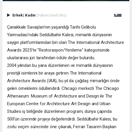
Erkek
|
Kadın
(Haberi Sesli Oku)
Çanakkale Savaşları’nın yaşandığı Tarihi Gelibolu
Yarımadası’ndaki Seddülbahir Kalesi, mimarlık dünyasının
saygın platformlarından biri olan The International Architecture
Awards 2025’te "Restorasyon/Yenileme" kategorisinde
uluslararası jüri tarafından ödüle değer bulundu.
2004 yılından bu yana düzenlenen ve mimarlık dünyasının
prestijli isimlerini bir araya getiren The International
Architecture Awards (IAA), bu yıl da çağdaş mimarlığın önde
gelen örneklerini ödüllendirdi. Chicago merkezli The Chicago
Athenaeum: Museum of Architecture and Design ile The
European Centre for Architecture Art Design and Urban
Studies iş birliğinde düzenlenen program, dünya çapında
500’ün üzerinde projeyi değerlendirdi. Seddülbahir Kalesi, bu
zorlu seçim sürecinde öne çıkarak, Ferrari Tasarım Başkan