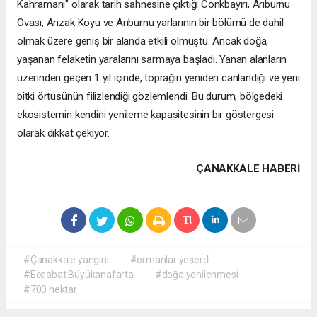
Kahramanı" olarak tarih sahnesine çıktığı Conkbayırı, Arıburnu
Ovası, Anzak Koyu ve Arıburnu yarlarının bir bölümü de dahil
olmak üzere geniş bir alanda etkili olmuştu. Ancak doğa,
yaşanan felaketin yaralarını sarmaya başladı. Yanan alanların
üzerinden geçen 1 yıl içinde, toprağın yeniden canlandığı ve yeni
bitki örtüsünün filizlendiği gözlemlendi. Bu durum, bölgedeki
ekosistemin kendini yenileme kapasitesinin bir göstergesi
olarak dikkat çekiyor.
ÇANAKKALE HABERİ
#Çanakkale yangını
#ormanlar yeşerdi
#Eceabat Büyükanafarta
#doğa yenilenmesi
#700 hektar