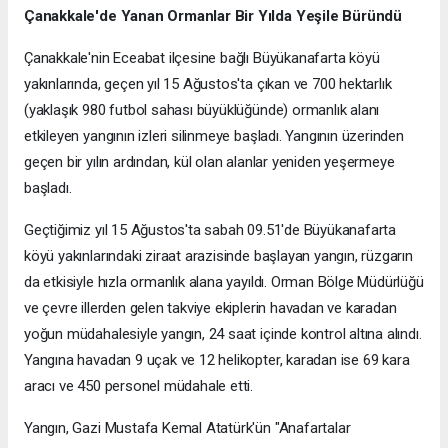
Çanakkale'de Yanan Ormanlar Bir Yılda Yeşile Büründü
Çanakkale'nin Eceabat ilçesine bağlı Büyükanafarta köyü
yakınlarında, geçen yıl 15 Ağustos'ta çıkan ve 700 hektarlık
(yaklaşık 980 futbol sahası büyüklüğünde) ormanlık alanı
etkileyen yangının izleri silinmeye başladı. Yangının üzerinden
geçen bir yılın ardından, kül olan alanlar yeniden yeşermeye
başladı.
Geçtiğimiz yıl 15 Ağustos'ta sabah 09.51'de Büyükanafarta
köyü yakınlarındaki ziraat arazisinde başlayan yangın, rüzgarın
da etkisiyle hızla ormanlık alana yayıldı. Orman Bölge Müdürlüğü
ve çevre illerden gelen takviye ekiplerin havadan ve karadan
yoğun müdahalesiyle yangın, 24 saat içinde kontrol altına alındı.
Yangına havadan 9 uçak ve 12 helikopter, karadan ise 69 kara
aracı ve 450 personel müdahale etti.
Yangın, Gazi Mustafa Kemal Atatürk'ün "Anafartalar