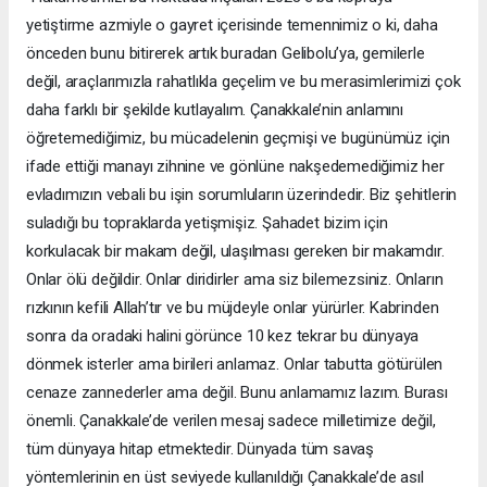
yetiştirme azmiyle o gayret içerisinde temennimiz o ki, daha
önceden bunu bitirerek artık buradan Gelibolu’ya, gemilerle
değil, araçlarımızla rahatlıkla geçelim ve bu merasimlerimizi çok
daha farklı bir şekilde kutlayalım. Çanakkale’nin anlamını
öğretemediğimiz, bu mücadelenin geçmişi ve bugünümüz için
ifade ettiği manayı zihnine ve gönlüne nakşedemediğimiz her
evladımızın vebali bu işin sorumluların üzerindedir. Biz şehitlerin
suladığı bu topraklarda yetişmişiz. Şahadet bizim için
korkulacak bir makam değil, ulaşılması gereken bir makamdır.
Onlar ölü değildir. Onlar diridirler ama siz bilemezsiniz. Onların
rızkının kefili Allah’tır ve bu müjdeyle onlar yürürler. Kabrinden
sonra da oradaki halini görünce 10 kez tekrar bu dünyaya
dönmek isterler ama birileri anlamaz. Onlar tabutta götürülen
cenaze zannederler ama değil. Bunu anlamamız lazım. Burası
önemli. Çanakkale’de verilen mesaj sadece milletimize değil,
tüm dünyaya hitap etmektedir. Dünyada tüm savaş
yöntemlerinin en üst seviyede kullanıldığı Çanakkale’de asıl