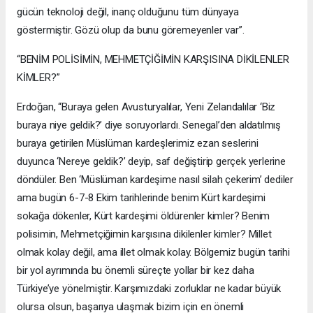
gücün teknoloji değil, inanç olduğunu tüm dünyaya
göstermiştir. Gözü olup da bunu göremeyenler var”.
“BENİM POLİSİMİN, MEHMETÇİĞİMİN KARŞISINA DİKİLENLER
KİMLER?”
Erdoğan, “Buraya gelen Avusturyalılar, Yeni Zelandalılar ‘Biz
buraya niye geldik?’ diye soruyorlardı. Senegal’den aldatılmış
buraya getirilen Müslüman kardeşlerimiz ezan seslerini
duyunca ‘Nereye geldik?’ deyip, saf değiştirip gerçek yerlerine
döndüler. Ben ‘Müslüman kardeşime nasıl silah çekerim’ dediler
ama bugün 6-7-8 Ekim tarihlerinde benim Kürt kardeşimi
sokağa dökenler, Kürt kardeşimi öldürenler kimler? Benim
polisimin, Mehmetçiğimin karşısına dikilenler kimler? Millet
olmak kolay değil, ama illet olmak kolay. Bölgemiz bugün tarihi
bir yol ayrımında bu önemli süreçte yollar bir kez daha
Türkiye’ye yönelmiştir. Karşımızdaki zorluklar ne kadar büyük
olursa olsun, başarıya ulaşmak bizim için en önemli