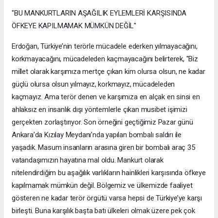
"BU MANKURTLARIN AŞAĞILIK EYLEMLERİ KARŞISINDA
ÖFKEYE KAPILMAMAK MÜMKÜN DEĞİL"
Erdoğan, Türkiye’nin terörle mücadele ederken yılmayacağını,
korkmayacağını, mücadeleden kaçmayacağını belirterek, "Biz
millet olarak karşımıza mertçe çıkan kim olursa olsun, ne kadar
güçlü olursa olsun yılmayız, korkmayız, mücadeleden
kaçmayız. Ama terör denen ve karşımıza en alçak en sinsi en
ahlaksız en insanlık dışı yöntemlerle çıkan musibet işimizi
gerçekten zorlaştırıyor. Son örneğini geçtiğimiz Pazar günü
Ankara’da Kızılay Meydanı’nda yapılan bombalı saldırı ile
yaşadık. Masum insanların arasına giren bir bombalı araç 35
vatandaşımızın hayatına mal oldu. Mankurt olarak
nitelendirdiğim bu aşağılık varlıkların hainlikleri karşısında öfkeye
kapılmamak mümkün değil. Bölgemiz ve ülkemizde faaliyet
gösteren ne kadar terör örgütü varsa hepsi de Türkiye’ye karşı
birleşti. Buna karşılık başta batı ülkeleri olmak üzere pek çok