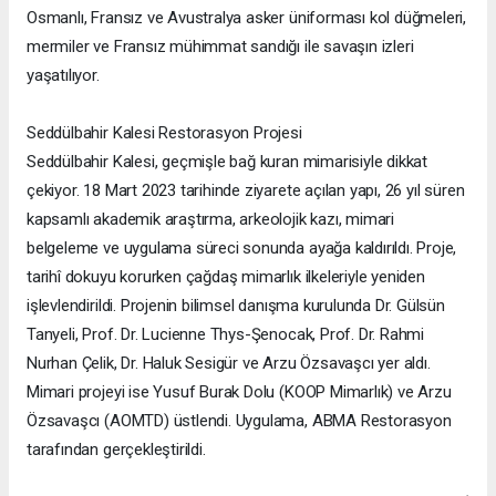
Osmanlı, Fransız ve Avustralya asker üniforması kol düğmeleri,
mermiler ve Fransız mühimmat sandığı ile savaşın izleri
yaşatılıyor.
Seddülbahir Kalesi Restorasyon Projesi
Seddülbahir Kalesi, geçmişle bağ kuran mimarisiyle dikkat
çekiyor. 18 Mart 2023 tarihinde ziyarete açılan yapı, 26 yıl süren
kapsamlı akademik araştırma, arkeolojik kazı, mimari
belgeleme ve uygulama süreci sonunda ayağa kaldırıldı. Proje,
tarihî dokuyu korurken çağdaş mimarlık ilkeleriyle yeniden
işlevlendirildi. Projenin bilimsel danışma kurulunda Dr. Gülsün
Tanyeli, Prof. Dr. Lucienne Thys-Şenocak, Prof. Dr. Rahmi
Nurhan Çelik, Dr. Haluk Sesigür ve Arzu Özsavaşcı yer aldı.
Mimari projeyi ise Yusuf Burak Dolu (KOOP Mimarlık) ve Arzu
Özsavaşcı (AOMTD) üstlendi. Uygulama, ABMA Restorasyon
tarafından gerçekleştirildi.