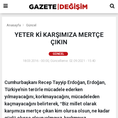
Anasayfa
Güncel
YETER Kİ KARŞIMIZA MERTÇE
ÇIKIN
GÜNCEL
18.03.2016 - 00:00, Güncelleme: 02.09.2021 - 15:40
Cumhurbaşkanı Recep Tayyip Erdoğan, Erdoğan,
Türkiye’nin terörle mücadele ederken
yılmayacağını, korkmayacağını, mücadeleden
kaçmayacağını belirterek, ˮBiz millet olarak
karşımıza mertçe çıkan kim olursa olsun, ne kadar
güçlü olursa olsun yılmayız, korkmayız,