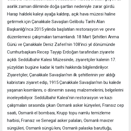
asırlık zaman diliminde doğa şartları nedeniyle zarar gördü.
Harap haldeki kaleyi ayağa kaldırıp, açık hava müzesi haline
getirmek için Çanakkale Savaşları Gelibolu Tarihi Alan
Başkanlığı’nca 2015 yılında başlatılan restorasyon ve çevre
düzenlemesi çalışmaları tamamlandı. 18 Mart Şehitleri Anma
Günü ve Çanakkale Deniz Zaferi’nin 108’inci yıl dönümünde
Cumhurbaşkanı Recep Tayyip Erdoğan tarafından ziyarete
açıldı. Seddülbahir Kalesi Müzesinde, ziyaretçiler kalenin 17.
yüzyıldan bugüne kadar ki tarihi hakkında bilgilendiriliyor.
Ziyaretçiler, Çanakkale Savaşları’nın ilk şehitlerinin yer aldığı
kabristanı ziyaret edip, 1915 Çanakkale Savaşları’nın bu kalede
yaşanan kısımlarını, o dönemin savaş malzemelerini, belgelerini
inceleyebiliyor. Seddülbahir Kalesi’nin restorasyon ve kazı
çalışmaları sırasında çıkan Osmanlı asker künyeleri, Fransız cep
saati, Osmanlı el bombası, Krupp topu namlu temizleme
harbisi, Fransız ve Senegal asker palaları, Osmanlı mavzer
süngüleri, Osmanlı süngü kını, Osmanlı palaska barutluğu,