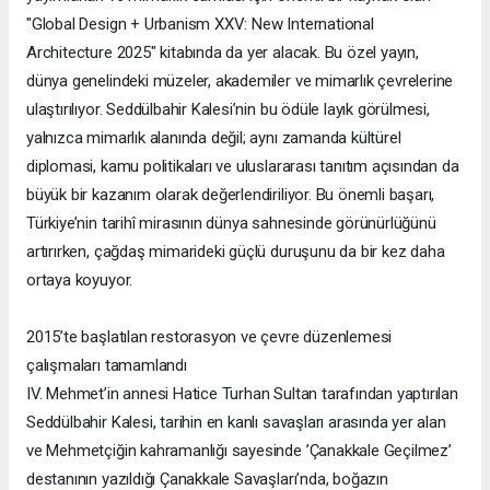
"Global Design + Urbanism XXV: New International
Architecture 2025" kitabında da yer alacak. Bu özel yayın,
dünya genelindeki müzeler, akademiler ve mimarlık çevrelerine
ulaştırılıyor. Seddülbahir Kalesi’nin bu ödüle layık görülmesi,
yalnızca mimarlık alanında değil; aynı zamanda kültürel
diplomasi, kamu politikaları ve uluslararası tanıtım açısından da
büyük bir kazanım olarak değerlendiriliyor. Bu önemli başarı,
Türkiye’nin tarihî mirasının dünya sahnesinde görünürlüğünü
artırırken, çağdaş mimarideki güçlü duruşunu da bir kez daha
ortaya koyuyor.
2015’te başlatılan restorasyon ve çevre düzenlemesi
çalışmaları tamamlandı
IV. Mehmet’in annesi Hatice Turhan Sultan tarafından yaptırılan
Seddülbahir Kalesi, tarihin en kanlı savaşları arasında yer alan
ve Mehmetçiğin kahramanlığı sayesinde ’Çanakkale Geçilmez’
destanının yazıldığı Çanakkale Savaşları’nda, boğazın