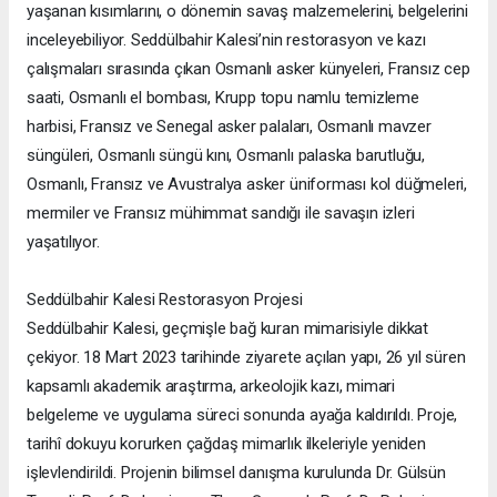
yaşanan kısımlarını, o dönemin savaş malzemelerini, belgelerini
inceleyebiliyor. Seddülbahir Kalesi’nin restorasyon ve kazı
çalışmaları sırasında çıkan Osmanlı asker künyeleri, Fransız cep
saati, Osmanlı el bombası, Krupp topu namlu temizleme
harbisi, Fransız ve Senegal asker palaları, Osmanlı mavzer
süngüleri, Osmanlı süngü kını, Osmanlı palaska barutluğu,
Osmanlı, Fransız ve Avustralya asker üniforması kol düğmeleri,
mermiler ve Fransız mühimmat sandığı ile savaşın izleri
yaşatılıyor.
Seddülbahir Kalesi Restorasyon Projesi
Seddülbahir Kalesi, geçmişle bağ kuran mimarisiyle dikkat
çekiyor. 18 Mart 2023 tarihinde ziyarete açılan yapı, 26 yıl süren
kapsamlı akademik araştırma, arkeolojik kazı, mimari
belgeleme ve uygulama süreci sonunda ayağa kaldırıldı. Proje,
tarihî dokuyu korurken çağdaş mimarlık ilkeleriyle yeniden
işlevlendirildi. Projenin bilimsel danışma kurulunda Dr. Gülsün