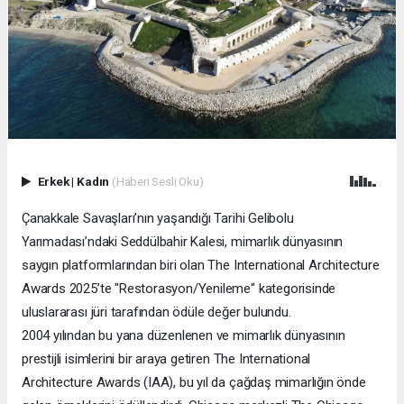
Erkek
|
Kadın
(Haberi Sesli Oku)
Çanakkale Savaşları’nın yaşandığı Tarihi Gelibolu
Yarımadası’ndaki Seddülbahir Kalesi, mimarlık dünyasının
saygın platformlarından biri olan The International Architecture
Awards 2025’te "Restorasyon/Yenileme" kategorisinde
uluslararası jüri tarafından ödüle değer bulundu.
2004 yılından bu yana düzenlenen ve mimarlık dünyasının
prestijli isimlerini bir araya getiren The International
Architecture Awards (IAA), bu yıl da çağdaş mimarlığın önde