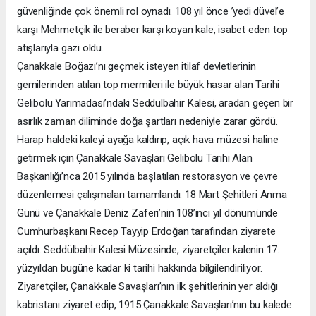
güvenliğinde çok önemli rol oynadı. 108 yıl önce ’yedi düvel’e
karşı Mehmetçik ile beraber karşı koyan kale, isabet eden top
atışlarıyla gazi oldu.
Çanakkale Boğazı’nı geçmek isteyen itilaf devletlerinin
gemilerinden atılan top mermileri ile büyük hasar alan Tarihi
Gelibolu Yarımadası’ndaki Seddülbahir Kalesi, aradan geçen bir
asırlık zaman diliminde doğa şartları nedeniyle zarar gördü.
Harap haldeki kaleyi ayağa kaldırıp, açık hava müzesi haline
getirmek için Çanakkale Savaşları Gelibolu Tarihi Alan
Başkanlığı’nca 2015 yılında başlatılan restorasyon ve çevre
düzenlemesi çalışmaları tamamlandı. 18 Mart Şehitleri Anma
Günü ve Çanakkale Deniz Zaferi’nin 108’inci yıl dönümünde
Cumhurbaşkanı Recep Tayyip Erdoğan tarafından ziyarete
açıldı. Seddülbahir Kalesi Müzesinde, ziyaretçiler kalenin 17.
yüzyıldan bugüne kadar ki tarihi hakkında bilgilendiriliyor.
Ziyaretçiler, Çanakkale Savaşları’nın ilk şehitlerinin yer aldığı
kabristanı ziyaret edip, 1915 Çanakkale Savaşları’nın bu kalede