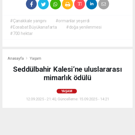
#Çanakkale yangını
#ormanlar yeşerdi
#Eceabat Büyükanafarta
#doğa yenilenmesi
#700 hektar
Anasayfa
Yaşam
Seddülbahir Kalesi’ne uluslararası
mimarlık ödülü
YAŞAM
12.09.2025 - 21:40, Güncelleme: 15.09.2025 - 14:21
Seddülbahir Kalesi’ne uluslararası mimarlık ödülü