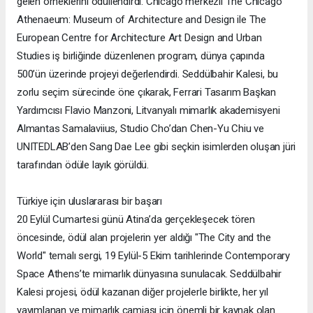
gelen örneklerini ödüllendirdi. Chicago merkezli The Chicago
Athenaeum: Museum of Architecture and Design ile The
European Centre for Architecture Art Design and Urban
Studies iş birliğinde düzenlenen program, dünya çapında
500’ün üzerinde projeyi değerlendirdi. Seddülbahir Kalesi, bu
zorlu seçim sürecinde öne çıkarak, Ferrari Tasarım Başkan
Yardımcısı Flavio Manzoni, Litvanyalı mimarlık akademisyeni
Almantas Samalaviius, Studio Cho’dan Chen-Yu Chiu ve
UNITEDLAB’den Sang Dae Lee gibi seçkin isimlerden oluşan jüri
tarafından ödüle layık görüldü.
Türkiye için uluslararası bir başarı
20 Eylül Cumartesi günü Atina’da gerçekleşecek tören
öncesinde, ödül alan projelerin yer aldığı "The City and the
World" temalı sergi, 19 Eylül-5 Ekim tarihlerinde Contemporary
Space Athens’te mimarlık dünyasına sunulacak. Seddülbahir
Kalesi projesi, ödül kazanan diğer projelerle birlikte, her yıl
yayımlanan ve mimarlık camiası için önemli bir kaynak olan