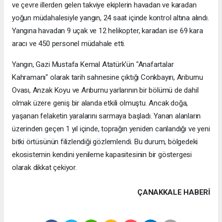
ve çevre illerden gelen takviye ekiplerin havadan ve karadan
yoğun müdahalesiyle yangın, 24 saat içinde kontrol altına alındı.
Yangına havadan 9 uçak ve 12 helikopter, karadan ise 69 kara
aracı ve 450 personel müdahale etti.
Yangın, Gazi Mustafa Kemal Atatürk'ün "Anafartalar
Kahramanı" olarak tarih sahnesine çıktığı Conkbayırı, Arıburnu
Ovası, Anzak Koyu ve Arıburnu yarlarının bir bölümü de dahil
olmak üzere geniş bir alanda etkili olmuştu. Ancak doğa,
yaşanan felaketin yaralarını sarmaya başladı. Yanan alanların
üzerinden geçen 1 yıl içinde, toprağın yeniden canlandığı ve yeni
bitki örtüsünün filizlendiği gözlemlendi. Bu durum, bölgedeki
ekosistemin kendini yenileme kapasitesinin bir göstergesi
olarak dikkat çekiyor.
ÇANAKKALE HABERİ