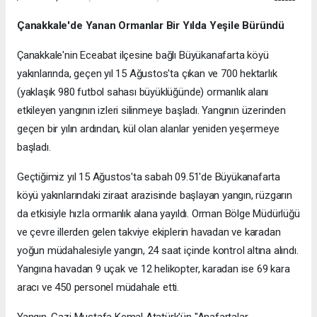
Çanakkale'de Yanan Ormanlar Bir Yılda Yeşile Büründü
Çanakkale'nin Eceabat ilçesine bağlı Büyükanafarta köyü
yakınlarında, geçen yıl 15 Ağustos'ta çıkan ve 700 hektarlık
(yaklaşık 980 futbol sahası büyüklüğünde) ormanlık alanı
etkileyen yangının izleri silinmeye başladı. Yangının üzerinden
geçen bir yılın ardından, kül olan alanlar yeniden yeşermeye
başladı.
Geçtiğimiz yıl 15 Ağustos'ta sabah 09.51'de Büyükanafarta
köyü yakınlarındaki ziraat arazisinde başlayan yangın, rüzgarın
da etkisiyle hızla ormanlık alana yayıldı. Orman Bölge Müdürlüğü
ve çevre illerden gelen takviye ekiplerin havadan ve karadan
yoğun müdahalesiyle yangın, 24 saat içinde kontrol altına alındı.
Yangına havadan 9 uçak ve 12 helikopter, karadan ise 69 kara
aracı ve 450 personel müdahale etti.
Yangın, Gazi Mustafa Kemal Atatürk'ün "Anafartalar