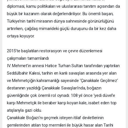
diplomasi, kamu politikaları ve uluslararası tanıtım açısından da
büyük bir kazanım olarak değerlendiriliyor. Bu önemli başarı,
Türkiye’nin tarihî mirasının dünya sahnesinde görünürlüğünü
artırırken, çağdaş mimarideki güçlü duruşunu da bir kez daha
ortaya koyuyor.
2015’te başlatılan restorasyon ve çevre düzenlemesi
çalışmaları tamamlandı
IV. Mehmet’in annesi Hatice Turhan Sultan tarafından yaptırılan
Seddülbahir Kalesi, tarihin en kanlı savaşları arasında yer alan
ve Mehmetçiğin kahramanlığı sayesinde ’Çanakkale Geçilmez’
destanının yazıldığı Çanakkale Savaşları’nda, boğazın
güvenliğinde çok önemli rol oynadı. 108 yıl önce ’yedi düvel’e
karşı Mehmetçik ile beraber karşı koyan kale, isabet eden top
atışlarıyla gazi oldu.
Çanakkale Boğazı’nı geçmek isteyen itilaf devletlerinin
gemilerinden atılan top mermileri ile büyük hasar alan Tarihi