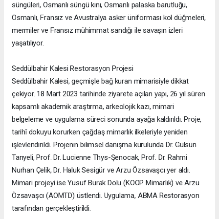
süngüleri, Osmanlı süngü kını, Osmanlı palaska barutluğu,
Osmanlı, Fransız ve Avustralya asker üniforması kol düğmeleri,
mermiler ve Fransız mühimmat sandığı ile savaşın izleri
yaşatılıyor.
Seddülbahir Kalesi Restorasyon Projesi
Seddülbahir Kalesi, geçmişle bağ kuran mimarisiyle dikkat
çekiyor. 18 Mart 2023 tarihinde ziyarete açılan yapı, 26 yıl süren
kapsamlı akademik araştırma, arkeolojik kazı, mimari
belgeleme ve uygulama süreci sonunda ayağa kaldırıldı. Proje,
tarihî dokuyu korurken çağdaş mimarlık ilkeleriyle yeniden
işlevlendirildi. Projenin bilimsel danışma kurulunda Dr. Gülsün
Tanyeli, Prof. Dr. Lucienne Thys-Şenocak, Prof. Dr. Rahmi
Nurhan Çelik, Dr. Haluk Sesigür ve Arzu Özsavaşcı yer aldı.
Mimari projeyi ise Yusuf Burak Dolu (KOOP Mimarlık) ve Arzu
Özsavaşcı (AOMTD) üstlendi. Uygulama, ABMA Restorasyon
tarafından gerçekleştirildi.