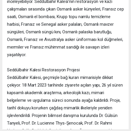
inceleyebiliyor. Seddülbahir Kalesi’nin restorasyon ve kazı
çalışmaları sırasında çıkan Osmanlı asker künyeleri, Fransız cep
saati, Osmanlı el bombası, Krupp topu namlu temizleme
harbisi, Fransız ve Senegal asker palaları, Osmanlı mavzer
süngüleri, Osmanlı süngü kını, Osmanlı palaska barutluğu,
Osmanlı, Fransız ve Avustralya asker üniforması kol düğmeleri,
mermiler ve Fransız mühimmat sandığı ile savaşın izleri
yaşatılıyor.
Seddülbahir Kalesi Restorasyon Projesi
Seddülbahir Kalesi, geçmişle bağ kuran mimarisiyle dikkat
çekiyor. 18 Mart 2023 tarihinde ziyarete açılan yapı, 26 yıl süren
kapsamlı akademik araştırma, arkeolojik kazı, mimari
belgeleme ve uygulama süreci sonunda ayağa kaldırıldı. Proje,
tarihî dokuyu korurken çağdaş mimarlık ilkeleriyle yeniden
işlevlendirildi. Projenin bilimsel danışma kurulunda Dr. Gülsün
Tanyeli, Prof. Dr. Lucienne Thys-Şenocak, Prof. Dr. Rahmi
Nurhan Çelik, Dr. Haluk Sesigür ve Arzu Özsavaşcı yer aldı.