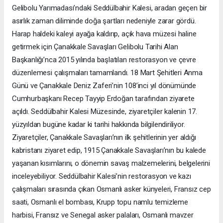
Gelibolu Yarımadası’ndaki Seddülbahir Kalesi, aradan geçen bir
asırlık zaman diliminde doğa şartları nedeniyle zarar gördü.
Harap haldeki kaleyi ayağa kaldırıp, açık hava müzesi haline
getirmek için Çanakkale Savaşları Gelibolu Tarihi Alan
Başkanlığı’nca 2015 yılında başlatılan restorasyon ve çevre
düzenlemesi çalışmaları tamamlandı. 18 Mart Şehitleri Anma
Günü ve Çanakkale Deniz Zaferi’nin 108’inci yıl dönümünde
Cumhurbaşkanı Recep Tayyip Erdoğan tarafından ziyarete
açıldı. Seddülbahir Kalesi Müzesinde, ziyaretçiler kalenin 17.
yüzyıldan bugüne kadar ki tarihi hakkında bilgilendiriliyor.
Ziyaretçiler, Çanakkale Savaşları’nın ilk şehitlerinin yer aldığı
kabristanı ziyaret edip, 1915 Çanakkale Savaşları’nın bu kalede
yaşanan kısımlarını, o dönemin savaş malzemelerini, belgelerini
inceleyebiliyor. Seddülbahir Kalesi’nin restorasyon ve kazı
çalışmaları sırasında çıkan Osmanlı asker künyeleri, Fransız cep
saati, Osmanlı el bombası, Krupp topu namlu temizleme
harbisi, Fransız ve Senegal asker palaları, Osmanlı mavzer