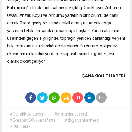
Kahramanı" olarak tarih sahnesine çıktığı Conkbayırı, Arıburnu
Ovası, Anzak Koyu ve Arıburnu yarlarının bir bölümü de dahil
olmak üzere geniş bir alanda etkili olmuştu. Ancak doğa,
yaşanan felaketin yaralarını sarmaya başladı. Yanan alanların
üzerinden geçen 1 yıl içinde, toprağın yeniden canlandığı ve yeni
bitki örtüsünün filizlendiği gözlemlendi. Bu durum, bölgedeki
ekosistemin kendini yenileme kapasitesinin bir göstergesi
olarak dikkat çekiyor.
ÇANAKKALE HABERİ
#Çanakkale yangını
#ormanlar yeşerdi
#Eceabat Büyükanafarta
#doğa yenilenmesi
#700 hektar