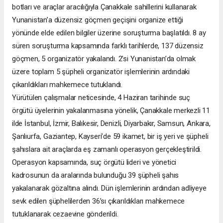
botları ve araçlar aracılığıyla Çanakkale sahillerini kullanarak
Yunanistan’a düzensiz göçmen geçişini organize ettiği
yönünde elde edilen bilgiler üzerine soruşturma başlatıldı. 8 ay
süren soruşturma kapsamında farklı tarihlerde, 137 düzensiz
göçmen, 5 organizatör yakalandı. 2’si Yunanistan’da olmak
üzere toplam 5 şüpheli organizatör işlemlerinin ardındaki
çıkarıldıkları mahkemece tutuklandı.
Yürütülen çalışmalar neticesinde, 4 Haziran tarihinde suç
örgütü üyelerinin yakalanmasına yönelik, Çanakkale merkezli 11
ilde İstanbul, İzmir, Balıkesir, Denizli, Diyarbakır, Samsun, Ankara,
Şanlıurfa, Gaziantep, Kayseri’de 59 ikamet, bir iş yeri ve şüpheli
şahıslara ait araçlarda eş zamanlı operasyon gerçekleştirildi.
Operasyon kapsamında, suç örgütü lideri ve yönetici
kadrosunun da aralarında bulunduğu 39 şüpheli şahıs
yakalanarak gözaltına alındı. Dün işlemlerinin ardından adliyeye
sevk edilen şüphelilerden 36’sı çıkarıldıkları mahkemece
tutuklanarak cezaevine gönderildi.