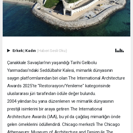
Erkek
|
Kadın
(Haberi Sesli Oku)
Çanakkale Savaşları’nın yaşandığı Tarihi Gelibolu
Yarımadası’ndaki Seddülbahir Kalesi, mimarlık dünyasının
saygın platformlarından biri olan The International Architecture
Awards 2025’te "Restorasyon/Yenileme" kategorisinde
uluslararası jüri tarafından ödüle değer bulundu.
2004 yılından bu yana düzenlenen ve mimarlık dünyasının
prestijli isimlerini bir araya getiren The International
Architecture Awards (IAA), bu yıl da çağdaş mimarlığın önde
gelen örneklerini ödüllendirdi. Chicago merkezli The Chicago
Athenaeum: Museum of Architecture and Design ile The