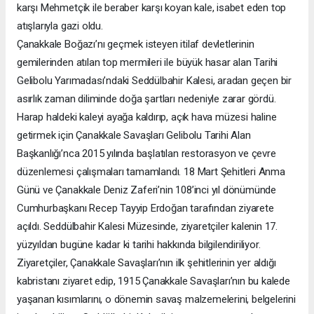
karşı Mehmetçik ile beraber karşı koyan kale, isabet eden top
atışlarıyla gazi oldu.
Çanakkale Boğazı’nı geçmek isteyen itilaf devletlerinin
gemilerinden atılan top mermileri ile büyük hasar alan Tarihi
Gelibolu Yarımadası’ndaki Seddülbahir Kalesi, aradan geçen bir
asırlık zaman diliminde doğa şartları nedeniyle zarar gördü.
Harap haldeki kaleyi ayağa kaldırıp, açık hava müzesi haline
getirmek için Çanakkale Savaşları Gelibolu Tarihi Alan
Başkanlığı’nca 2015 yılında başlatılan restorasyon ve çevre
düzenlemesi çalışmaları tamamlandı. 18 Mart Şehitleri Anma
Günü ve Çanakkale Deniz Zaferi’nin 108’inci yıl dönümünde
Cumhurbaşkanı Recep Tayyip Erdoğan tarafından ziyarete
açıldı. Seddülbahir Kalesi Müzesinde, ziyaretçiler kalenin 17.
yüzyıldan bugüne kadar ki tarihi hakkında bilgilendiriliyor.
Ziyaretçiler, Çanakkale Savaşları’nın ilk şehitlerinin yer aldığı
kabristanı ziyaret edip, 1915 Çanakkale Savaşları’nın bu kalede
yaşanan kısımlarını, o dönemin savaş malzemelerini, belgelerini