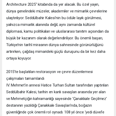
Architecture 2025" kitabında da yer alacak. Bu özel yayın,
dünya genelindeki müzeler, akademiler ve mimarlık çevrelerine
ulaştırılıyor. Seddülbahir Kalesi’nin bu ödüle layık görülmesi,
yalnızca mimarlık alanında değil; aynı zamanda kültürel
diplomasi, kamu politikaları ve uluslararası tanıtım açısından da
büyük bir kazanım olarak değerlendiriliyor. Bu önemli başarı,
Türkiye’nin tarihî mirasının dünya sahnesinde görünürlüğünü
artırırken, çağdaş mimarideki güçlü duruşunu da bir kez daha
ortaya koyuyor.
2015’te başlatılan restorasyon ve çevre düzenlemesi
çalışmaları tamamlandı
IV. Mehmet’in annesi Hatice Turhan Sultan tarafından yaptırılan
Seddülbahir Kalesi, tarihin en kanlı savaşları arasında yer alan
ve Mehmetçiğin kahramanlığı sayesinde ’Çanakkale Geçilmez’
destanının yazıldığı Çanakkale Savaşları’nda, boğazın
güvenliğinde çok önemli rol oynadı. 108 yıl önce ’yedi düvel’e