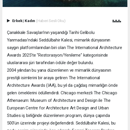
Erkek
|
Kadın
(Haberi Sesli Oku)
Çanakkale Savaşları’nın yaşandığı Tarihi Gelibolu
Yarımadası’ndaki Seddülbahir Kalesi, mimarlık dünyasının
saygın platformlarından biri olan The International Architecture
Awards 2025’te "Restorasyon/Yenileme" kategorisinde
uluslararası jüri tarafından ödüle değer bulundu.
2004 yılından bu yana düzenlenen ve mimarlık dünyasının
prestijli isimlerini bir araya getiren The International
Architecture Awards (IAA), bu yıl da çağdaş mimarlığın önde
gelen örneklerini ödüllendirdi. Chicago merkezli The Chicago
Athenaeum: Museum of Architecture and Design ile The
European Centre for Architecture Art Design and Urban
Studies iş birliğinde düzenlenen program, dünya çapında
500’ün üzerinde projeyi değerlendirdi. Seddülbahir Kalesi, bu