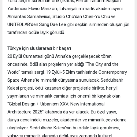
zorlu seçim sürecinde öne çıkarak, Ferrari Tasarım Başkan
Yardımcısı Flavio Manzoni, Litvanyalı mimarlık akademisyeni
Almantas Samalaviius, Studio Cho’dan Chen-Yu Chiu ve
UNITEDLAB’den Sang Dae Lee gibi seçkin isimlerden oluşan jüri
tarafından ödüle layık görüldü.
Türkiye için uluslararası bir başarı
20 Eylül Cumartesi günü Atina’da gerçekleşecek tören
öncesinde, ödül alan projelerin yer aldığı "The City and the
World" temalı sergi, 19 Eylül-5 Ekim tarihlerinde Contemporary
Space Athens’te mimarlık dünyasına sunulacak. Seddülbahir
Kalesi projesi, ödül kazanan diğer projelerle birlikte, her yıl
yayımlanan ve mimarlık camiası için önemli bir kaynak olan
"Global Design + Urbanism XXV: New International
Architecture 2025" kitabında da yer alacak. Bu özel yayın,
dünya genelindeki müzeler, akademiler ve mimarlık çevrelerine
ulaştırılıyor. Seddülbahir Kalesi’nin bu ödüle layık görülmesi,
yalnızca mimarlık alanında değil; aynı zamanda kültürel