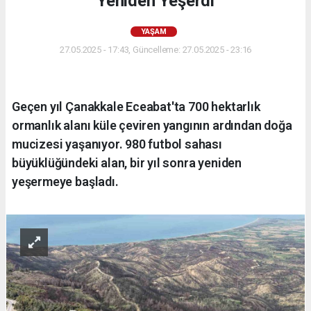
Yeniden Yeşerdi
YAŞAM
27.05.2025 - 17:43, Güncelleme: 27.05.2025 - 23:16
Geçen yıl Çanakkale Eceabat'ta 700 hektarlık
ormanlık alanı küle çeviren yangının ardından doğa
mucizesi yaşanıyor. 980 futbol sahası
büyüklüğündeki alan, bir yıl sonra yeniden
yeşermeye başladı.