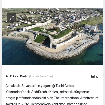
Erkek
|
Kadın
(Haberi Sesli Oku)
Çanakkale Savaşları’nın yaşandığı Tarihi Gelibolu
Yarımadası’ndaki Seddülbahir Kalesi, mimarlık dünyasının
saygın platformlarından biri olan The International Architecture
Awards 2025’te "Restorasyon/Yenileme" kategorisinde