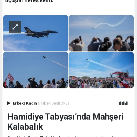
uçuşlar nefes kesti.
Erkek
|
Kadın
(Haberi Sesli Oku)
Hamidiye Tabyası’nda Mahşeri
Kalabalık