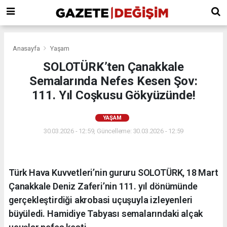
Anasayfa
Yaşam
SOLOTÜRK’ten Çanakkale
Semalarında Nefes Kesen Şov:
111. Yıl Coşkusu Gökyüzünde!
YAŞAM
30.03.2026 - 12:59, Güncelleme: 30.03.2026 - 12:59
Türk Hava Kuvvetleri’nin gururu SOLOTÜRK, 18 Mart
Çanakkale Deniz Zaferi’nin 111. yıl dönümünde
gerçekleştirdiği akrobasi uçuşuyla izleyenleri
büyüledi. Hamidiye Tabyası semalarındaki alçak