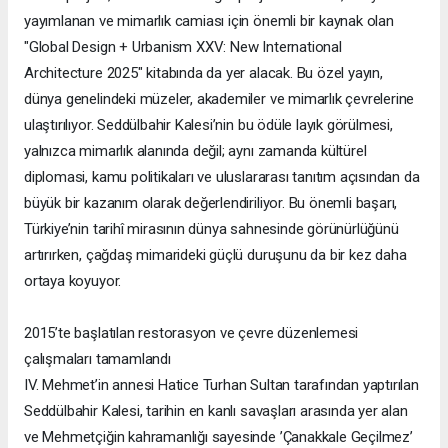
yayımlanan ve mimarlık camiası için önemli bir kaynak olan
"Global Design + Urbanism XXV: New International
Architecture 2025" kitabında da yer alacak. Bu özel yayın,
dünya genelindeki müzeler, akademiler ve mimarlık çevrelerine
ulaştırılıyor. Seddülbahir Kalesi’nin bu ödüle layık görülmesi,
yalnızca mimarlık alanında değil; aynı zamanda kültürel
diplomasi, kamu politikaları ve uluslararası tanıtım açısından da
büyük bir kazanım olarak değerlendiriliyor. Bu önemli başarı,
Türkiye’nin tarihî mirasının dünya sahnesinde görünürlüğünü
artırırken, çağdaş mimarideki güçlü duruşunu da bir kez daha
ortaya koyuyor.
2015’te başlatılan restorasyon ve çevre düzenlemesi
çalışmaları tamamlandı
IV. Mehmet’in annesi Hatice Turhan Sultan tarafından yaptırılan
Seddülbahir Kalesi, tarihin en kanlı savaşları arasında yer alan
ve Mehmetçiğin kahramanlığı sayesinde ’Çanakkale Geçilmez’