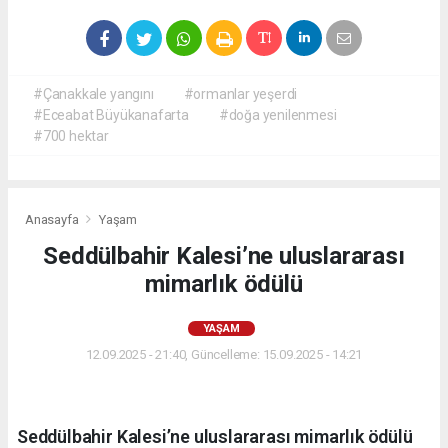
#Çanakkale yangını
#ormanlar yeşerdi
#Eceabat Büyükanafarta
#doğa yenilenmesi
#700 hektar
Anasayfa
Yaşam
Seddülbahir Kalesi’ne uluslararası
mimarlık ödülü
YAŞAM
12.09.2025 - 21:40, Güncelleme: 15.09.2025 - 14:21
Seddülbahir Kalesi’ne uluslararası mimarlık ödülü