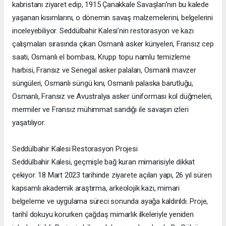
kabristanı ziyaret edip, 1915 Çanakkale Savaşları’nın bu kalede
yaşanan kısımlarını, o dönemin savaş malzemelerini, belgelerini
inceleyebiliyor. Seddülbahir Kalesi’nin restorasyon ve kazı
çalışmaları sırasında çıkan Osmanlı asker künyeleri, Fransız cep
saati, Osmanlı el bombası, Krupp topu namlu temizleme
harbisi, Fransız ve Senegal asker palaları, Osmanlı mavzer
süngüleri, Osmanlı süngü kını, Osmanlı palaska barutluğu,
Osmanlı, Fransız ve Avustralya asker üniforması kol düğmeleri,
mermiler ve Fransız mühimmat sandığı ile savaşın izleri
yaşatılıyor.
Seddülbahir Kalesi Restorasyon Projesi
Seddülbahir Kalesi, geçmişle bağ kuran mimarisiyle dikkat
çekiyor. 18 Mart 2023 tarihinde ziyarete açılan yapı, 26 yıl süren
kapsamlı akademik araştırma, arkeolojik kazı, mimari
belgeleme ve uygulama süreci sonunda ayağa kaldırıldı. Proje,
tarihî dokuyu korurken çağdaş mimarlık ilkeleriyle yeniden