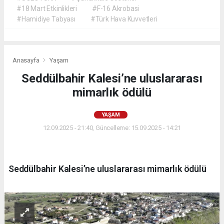
#18 Mart Etkinlikleri
#F-16 Akrobasi
#Hamidiye Tabyası
#Türk Hava Kuvvetleri
Anasayfa
Yaşam
Seddülbahir Kalesi’ne uluslararası
mimarlık ödülü
YAŞAM
12.09.2025 - 21:40, Güncelleme: 15.09.2025 - 14:21
Seddülbahir Kalesi’ne uluslararası mimarlık ödülü