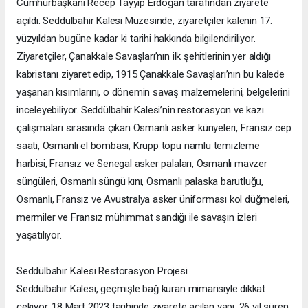
Cumhurbaşkanı Recep Tayyip Erdoğan tarafından ziyarete
açıldı. Seddülbahir Kalesi Müzesinde, ziyaretçiler kalenin 17.
yüzyıldan bugüne kadar ki tarihi hakkında bilgilendiriliyor.
Ziyaretçiler, Çanakkale Savaşları’nın ilk şehitlerinin yer aldığı
kabristanı ziyaret edip, 1915 Çanakkale Savaşları’nın bu kalede
yaşanan kısımlarını, o dönemin savaş malzemelerini, belgelerini
inceleyebiliyor. Seddülbahir Kalesi’nin restorasyon ve kazı
çalışmaları sırasında çıkan Osmanlı asker künyeleri, Fransız cep
saati, Osmanlı el bombası, Krupp topu namlu temizleme
harbisi, Fransız ve Senegal asker palaları, Osmanlı mavzer
süngüleri, Osmanlı süngü kını, Osmanlı palaska barutluğu,
Osmanlı, Fransız ve Avustralya asker üniforması kol düğmeleri,
mermiler ve Fransız mühimmat sandığı ile savaşın izleri
yaşatılıyor.
Seddülbahir Kalesi Restorasyon Projesi
Seddülbahir Kalesi, geçmişle bağ kuran mimarisiyle dikkat
çekiyor. 18 Mart 2023 tarihinde ziyarete açılan yapı, 26 yıl süren