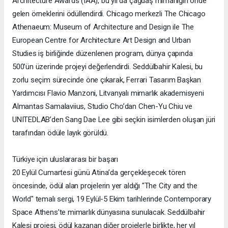
Architecture Awards (IAA), bu yıl da çağdaş mimarlığın önde
gelen örneklerini ödüllendirdi. Chicago merkezli The Chicago
Athenaeum: Museum of Architecture and Design ile The
European Centre for Architecture Art Design and Urban
Studies iş birliğinde düzenlenen program, dünya çapında
500’ün üzerinde projeyi değerlendirdi. Seddülbahir Kalesi, bu
zorlu seçim sürecinde öne çıkarak, Ferrari Tasarım Başkan
Yardımcısı Flavio Manzoni, Litvanyalı mimarlık akademisyeni
Almantas Samalaviius, Studio Cho’dan Chen-Yu Chiu ve
UNITEDLAB’den Sang Dae Lee gibi seçkin isimlerden oluşan jüri
tarafından ödüle layık görüldü.
Türkiye için uluslararası bir başarı
20 Eylül Cumartesi günü Atina’da gerçekleşecek tören
öncesinde, ödül alan projelerin yer aldığı "The City and the
World" temalı sergi, 19 Eylül-5 Ekim tarihlerinde Contemporary
Space Athens’te mimarlık dünyasına sunulacak. Seddülbahir
Kalesi projesi, ödül kazanan diğer projelerle birlikte, her yıl