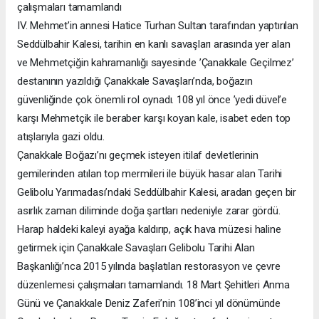
çalışmaları tamamlandı
IV. Mehmet’in annesi Hatice Turhan Sultan tarafından yaptırılan
Seddülbahir Kalesi, tarihin en kanlı savaşları arasında yer alan
ve Mehmetçiğin kahramanlığı sayesinde ’Çanakkale Geçilmez’
destanının yazıldığı Çanakkale Savaşları’nda, boğazın
güvenliğinde çok önemli rol oynadı. 108 yıl önce ’yedi düvel’e
karşı Mehmetçik ile beraber karşı koyan kale, isabet eden top
atışlarıyla gazi oldu.
Çanakkale Boğazı’nı geçmek isteyen itilaf devletlerinin
gemilerinden atılan top mermileri ile büyük hasar alan Tarihi
Gelibolu Yarımadası’ndaki Seddülbahir Kalesi, aradan geçen bir
asırlık zaman diliminde doğa şartları nedeniyle zarar gördü.
Harap haldeki kaleyi ayağa kaldırıp, açık hava müzesi haline
getirmek için Çanakkale Savaşları Gelibolu Tarihi Alan
Başkanlığı’nca 2015 yılında başlatılan restorasyon ve çevre
düzenlemesi çalışmaları tamamlandı. 18 Mart Şehitleri Anma
Günü ve Çanakkale Deniz Zaferi’nin 108’inci yıl dönümünde