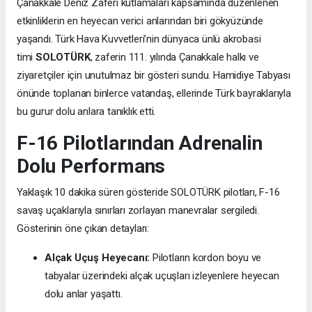
Çanakkale Deniz Zaferi kutlamaları kapsamında düzenlenen
etkinliklerin en heyecan verici anlarından biri gökyüzünde
yaşandı. Türk Hava Kuvvetleri’nin dünyaca ünlü akrobasi
timi
SOLOTÜRK
, zaferin 111. yılında Çanakkale halkı ve
ziyaretçiler için unutulmaz bir gösteri sundu. Hamidiye Tabyası
önünde toplanan binlerce vatandaş, ellerinde Türk bayraklarıyla
bu gurur dolu anlara tanıklık etti.
F-16 Pilotlarından Adrenalin
Dolu Performans
Yaklaşık 10 dakika süren gösteride SOLOTÜRK pilotları, F-16
savaş uçaklarıyla sınırları zorlayan manevralar sergiledi.
Gösterinin öne çıkan detayları:
Alçak Uçuş Heyecanı:
Pilotların kordon boyu ve
tabyalar üzerindeki alçak uçuşları izleyenlere heyecan
dolu anlar yaşattı.