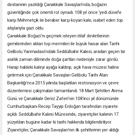
destanının yazıldığı Çanakkale Savaşları’nda, boğazın
güvenliğinde çok önemli rol oynadı. 108 yıl önce ’yedi düvel’e
karşı Mehmetçik ile beraber karşı koyan kale, isabet eden top
atışlarıyla gazi oldu.
Çanakkale Boğazı’nı geçmek isteyen itilaf devletlerinin
gemilerinden atılan top mermileri ile büyük hasar alan Tarihi
Gelibolu Yarımadası’ndaki Seddülbahir Kalesi, aradan geçen bir
asırlık zaman diliminde doğa şartları nedeniyle zarar gördü.
Harap haldeki kaleyi ayağa kaldırıp, açık hava müzesi haline
getirmek için Çanakkale Savaşları Gelibolu Tarihi Alan
Başkanlığı’nca 2015 yılında başlatılan restorasyon ve çevre
düzenlemesi çalışmaları tamamlandı. 18 Mart Şehitleri Anma
Günü ve Çanakkale Deniz Zaferi’nin 108’inci yıl dönümünde
Cumhurbaşkanı Recep Tayyip Erdoğan tarafından ziyarete
açıldı. Seddülbahir Kalesi Müzesinde, ziyaretçiler kalenin 17.
yüzyıldan bugüne kadar ki tarihi hakkında bilgilendiriliyor.
Ziyaretçiler, Çanakkale Savaşları’nın ilk şehitlerinin yer aldığı