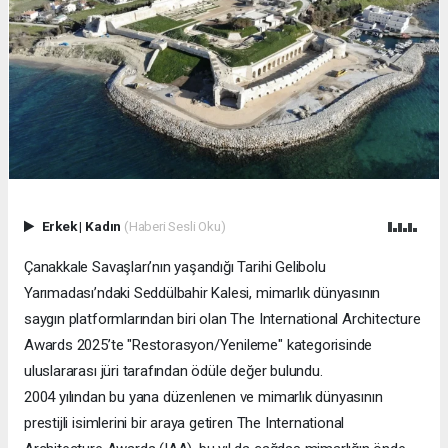
Erkek
|
Kadın
(Haberi Sesli Oku)
Çanakkale Savaşları’nın yaşandığı Tarihi Gelibolu
Yarımadası’ndaki Seddülbahir Kalesi, mimarlık dünyasının
saygın platformlarından biri olan The International Architecture
Awards 2025’te "Restorasyon/Yenileme" kategorisinde
uluslararası jüri tarafından ödüle değer bulundu.
2004 yılından bu yana düzenlenen ve mimarlık dünyasının
prestijli isimlerini bir araya getiren The International