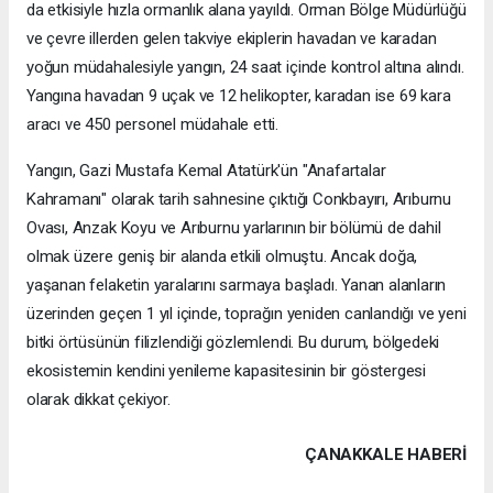
da etkisiyle hızla ormanlık alana yayıldı. Orman Bölge Müdürlüğü
ve çevre illerden gelen takviye ekiplerin havadan ve karadan
yoğun müdahalesiyle yangın, 24 saat içinde kontrol altına alındı.
Yangına havadan 9 uçak ve 12 helikopter, karadan ise 69 kara
aracı ve 450 personel müdahale etti.
Yangın, Gazi Mustafa Kemal Atatürk'ün "Anafartalar
Kahramanı" olarak tarih sahnesine çıktığı Conkbayırı, Arıburnu
Ovası, Anzak Koyu ve Arıburnu yarlarının bir bölümü de dahil
olmak üzere geniş bir alanda etkili olmuştu. Ancak doğa,
yaşanan felaketin yaralarını sarmaya başladı. Yanan alanların
üzerinden geçen 1 yıl içinde, toprağın yeniden canlandığı ve yeni
bitki örtüsünün filizlendiği gözlemlendi. Bu durum, bölgedeki
ekosistemin kendini yenileme kapasitesinin bir göstergesi
olarak dikkat çekiyor.
ÇANAKKALE HABERİ