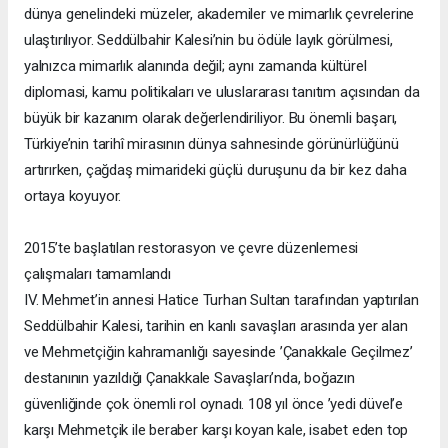
dünya genelindeki müzeler, akademiler ve mimarlık çevrelerine
ulaştırılıyor. Seddülbahir Kalesi’nin bu ödüle layık görülmesi,
yalnızca mimarlık alanında değil; aynı zamanda kültürel
diplomasi, kamu politikaları ve uluslararası tanıtım açısından da
büyük bir kazanım olarak değerlendiriliyor. Bu önemli başarı,
Türkiye’nin tarihî mirasının dünya sahnesinde görünürlüğünü
artırırken, çağdaş mimarideki güçlü duruşunu da bir kez daha
ortaya koyuyor.
2015’te başlatılan restorasyon ve çevre düzenlemesi
çalışmaları tamamlandı
IV. Mehmet’in annesi Hatice Turhan Sultan tarafından yaptırılan
Seddülbahir Kalesi, tarihin en kanlı savaşları arasında yer alan
ve Mehmetçiğin kahramanlığı sayesinde ’Çanakkale Geçilmez’
destanının yazıldığı Çanakkale Savaşları’nda, boğazın
güvenliğinde çok önemli rol oynadı. 108 yıl önce ’yedi düvel’e
karşı Mehmetçik ile beraber karşı koyan kale, isabet eden top