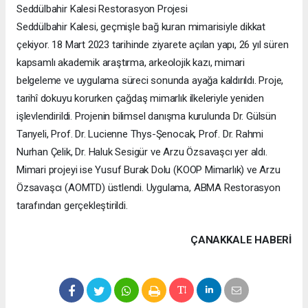
Seddülbahir Kalesi Restorasyon Projesi
Seddülbahir Kalesi, geçmişle bağ kuran mimarisiyle dikkat
çekiyor. 18 Mart 2023 tarihinde ziyarete açılan yapı, 26 yıl süren
kapsamlı akademik araştırma, arkeolojik kazı, mimari
belgeleme ve uygulama süreci sonunda ayağa kaldırıldı. Proje,
tarihî dokuyu korurken çağdaş mimarlık ilkeleriyle yeniden
işlevlendirildi. Projenin bilimsel danışma kurulunda Dr. Gülsün
Tanyeli, Prof. Dr. Lucienne Thys-Şenocak, Prof. Dr. Rahmi
Nurhan Çelik, Dr. Haluk Sesigür ve Arzu Özsavaşcı yer aldı.
Mimari projeyi ise Yusuf Burak Dolu (KOOP Mimarlık) ve Arzu
Özsavaşcı (AOMTD) üstlendi. Uygulama, ABMA Restorasyon
tarafından gerçekleştirildi.
ÇANAKKALE HABERİ