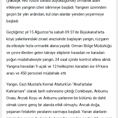
(yaklaşık 980 futbol sahası büyüklüğünde) ormanlık alanı
etkileyen yangının izleri silinmeye başladı. Yangının üzerinden
geçen bir yılın ardından, kül olan alanlar yeniden yeşermeye
başladı.
Geçtiğimiz yıl 15 Ağustos'ta sabah 09.51'de Büyükanafarta
köyü yakınlarındaki ziraat arazisinde başlayan yangın, rüzgarın
da etkisiyle hızla ormanlık alana yayıldı. Orman Bölge Müdürlüğü
ve çevre illerden gelen takviye ekiplerin havadan ve karadan
yoğun müdahalesiyle yangın, 24 saat içinde kontrol altına alındı.
Yangına havadan 9 uçak ve 12 helikopter, karadan ise 69 kara
aracı ve 450 personel müdahale etti.
Yangın, Gazi Mustafa Kemal Atatürk'ün "Anafartalar
Kahramanı" olarak tarih sahnesine çıktığı Conkbayırı, Arıburnu
Ovası, Anzak Koyu ve Arıburnu yarlarının bir bölümü de dahil
olmak üzere geniş bir alanda etkili olmuştu. Ancak doğa,
yaşanan felaketin yaralarını sarmaya başladı. Yanan alanların