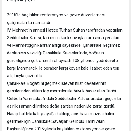
2015’te başlatılan restorasyon ve çevre düzenlemesi
çalışmaları tamamlandı
IV. Mehmet’in annesi Hatice Turhan Sultan tarafından yaptırılan
Seddülbahir Kalesi, tarihin en kanlı savaşları arasında yer alan
ve Mehmetçiğin kahramanlığı sayesinde ’Çanakkale Geçilmez’
destanının yazıldığı Çanakkale Savaşları’nda, boğazın
güvenliğinde çok önemli rol oynadı. 108 yıl önce ’yedi düvel’e
karşı Mehmetçik ile beraber karşı koyan kale, isabet eden top
atışlarıyla gazi oldu.
Çanakkale Boğazı’nı geçmek isteyen itilaf devletlerinin
gemilerinden atılan top mermileri ile büyük hasar alan Tarihi
Gelibolu Yarımadası’ndaki Seddülbahir Kalesi, aradan geçen bir
asırlık zaman diliminde doğa şartları nedeniyle zarar gördü.
Harap haldeki kaleyi ayağa kaldırıp, açık hava müzesi haline
getirmek için Çanakkale Savaşları Gelibolu Tarihi Alan
Başkanlığı’nca 2015 yılında başlatılan restorasyon ve çevre