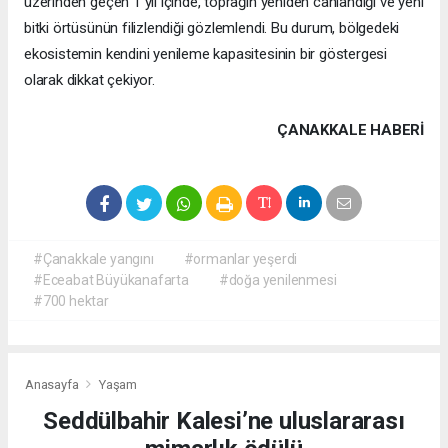
üzerinden geçen 1 yıl içinde, toprağın yeniden canlandığı ve yeni
bitki örtüsünün filizlendiği gözlemlendi. Bu durum, bölgedeki
ekosistemin kendini yenileme kapasitesinin bir göstergesi
olarak dikkat çekiyor.
ÇANAKKALE HABERİ
#Çanakkale yangını
#ormanlar yeşerdi
#Eceabat Büyükanafarta
#doğa yenilenmesi
#700 hektar
Anasayfa
Yaşam
Seddülbahir Kalesi’ne uluslararası