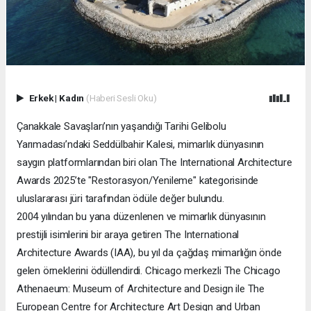
Erkek
|
Kadın
(Haberi Sesli Oku)
Çanakkale Savaşları’nın yaşandığı Tarihi Gelibolu
Yarımadası’ndaki Seddülbahir Kalesi, mimarlık dünyasının
saygın platformlarından biri olan The International Architecture
Awards 2025’te "Restorasyon/Yenileme" kategorisinde
uluslararası jüri tarafından ödüle değer bulundu.
2004 yılından bu yana düzenlenen ve mimarlık dünyasının
prestijli isimlerini bir araya getiren The International
Architecture Awards (IAA), bu yıl da çağdaş mimarlığın önde
gelen örneklerini ödüllendirdi. Chicago merkezli The Chicago
Athenaeum: Museum of Architecture and Design ile The
European Centre for Architecture Art Design and Urban