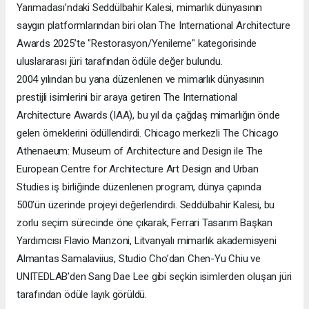
Yarımadası’ndaki Seddülbahir Kalesi, mimarlık dünyasının
saygın platformlarından biri olan The International Architecture
Awards 2025’te "Restorasyon/Yenileme" kategorisinde
uluslararası jüri tarafından ödüle değer bulundu.
2004 yılından bu yana düzenlenen ve mimarlık dünyasının
prestijli isimlerini bir araya getiren The International
Architecture Awards (IAA), bu yıl da çağdaş mimarlığın önde
gelen örneklerini ödüllendirdi. Chicago merkezli The Chicago
Athenaeum: Museum of Architecture and Design ile The
European Centre for Architecture Art Design and Urban
Studies iş birliğinde düzenlenen program, dünya çapında
500’ün üzerinde projeyi değerlendirdi. Seddülbahir Kalesi, bu
zorlu seçim sürecinde öne çıkarak, Ferrari Tasarım Başkan
Yardımcısı Flavio Manzoni, Litvanyalı mimarlık akademisyeni
Almantas Samalaviius, Studio Cho’dan Chen-Yu Chiu ve
UNITEDLAB’den Sang Dae Lee gibi seçkin isimlerden oluşan jüri
tarafından ödüle layık görüldü.