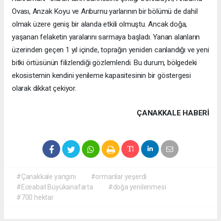
Ovası, Anzak Koyu ve Arıburnu yarlarının bir bölümü de dahil
olmak üzere geniş bir alanda etkili olmuştu. Ancak doğa,
yaşanan felaketin yaralarını sarmaya başladı. Yanan alanların
üzerinden geçen 1 yıl içinde, toprağın yeniden canlandığı ve yeni
bitki örtüsünün filizlendiği gözlemlendi. Bu durum, bölgedeki
ekosistemin kendini yenileme kapasitesinin bir göstergesi
olarak dikkat çekiyor.
ÇANAKKALE HABERİ
#Çanakkale yangını
#ormanlar yeşerdi
#Eceabat Büyükanafarta
#doğa yenilenmesi
#700 hektar