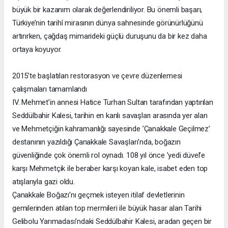
büyük bir kazanım olarak değerlendiriliyor. Bu önemli başarı,
Türkiye’nin tarihî mirasının dünya sahnesinde görünürlüğünü
artırırken, çağdaş mimarideki güçlü duruşunu da bir kez daha
ortaya koyuyor.
2015’te başlatılan restorasyon ve çevre düzenlemesi
çalışmaları tamamlandı
IV. Mehmet’in annesi Hatice Turhan Sultan tarafından yaptırılan
Seddülbahir Kalesi, tarihin en kanlı savaşları arasında yer alan
ve Mehmetçiğin kahramanlığı sayesinde ’Çanakkale Geçilmez’
destanının yazıldığı Çanakkale Savaşları’nda, boğazın
güvenliğinde çok önemli rol oynadı. 108 yıl önce ’yedi düvel’e
karşı Mehmetçik ile beraber karşı koyan kale, isabet eden top
atışlarıyla gazi oldu.
Çanakkale Boğazı’nı geçmek isteyen itilaf devletlerinin
gemilerinden atılan top mermileri ile büyük hasar alan Tarihi
Gelibolu Yarımadası’ndaki Seddülbahir Kalesi, aradan geçen bir