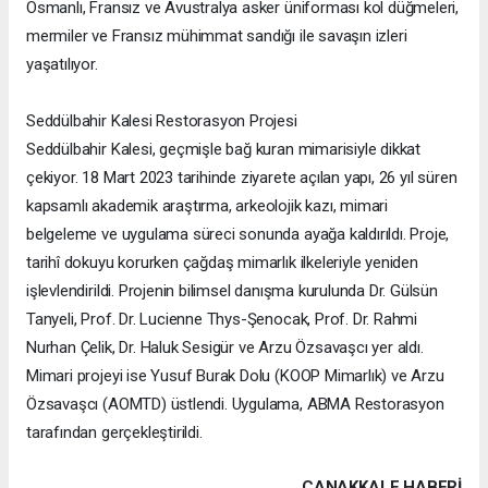
Osmanlı, Fransız ve Avustralya asker üniforması kol düğmeleri,
mermiler ve Fransız mühimmat sandığı ile savaşın izleri
yaşatılıyor.
Seddülbahir Kalesi Restorasyon Projesi
Seddülbahir Kalesi, geçmişle bağ kuran mimarisiyle dikkat
çekiyor. 18 Mart 2023 tarihinde ziyarete açılan yapı, 26 yıl süren
kapsamlı akademik araştırma, arkeolojik kazı, mimari
belgeleme ve uygulama süreci sonunda ayağa kaldırıldı. Proje,
tarihî dokuyu korurken çağdaş mimarlık ilkeleriyle yeniden
işlevlendirildi. Projenin bilimsel danışma kurulunda Dr. Gülsün
Tanyeli, Prof. Dr. Lucienne Thys-Şenocak, Prof. Dr. Rahmi
Nurhan Çelik, Dr. Haluk Sesigür ve Arzu Özsavaşcı yer aldı.
Mimari projeyi ise Yusuf Burak Dolu (KOOP Mimarlık) ve Arzu
Özsavaşcı (AOMTD) üstlendi. Uygulama, ABMA Restorasyon
tarafından gerçekleştirildi.
ÇANAKKALE HABERİ