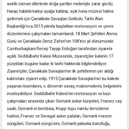
asırlık zaman diliminde doğa şartları nedeniyle zarar gördü.
Harap haldeki kaleyi ayağa kaldırıp, açık hava müzesi haline
getirmek için Çanakkale Savaşları Gelibolu Tarihi Alan
Başkanlığı’nca 2015 yılında başlatılan restorasyon ve çevre
düzenlemesi çalışmaları tamamlandı. 18 Mart Şehitleri Anma
Günü ve Çanakkale Deniz Zaferi’nin 108’inci yıl dönümünde
Cumhurbaşkanı Recep Tayyip Erdoğan tarafından ziyarete
açıldı. Seddülbahir Kalesi Müzesinde, ziyaretçiler kalenin 17.
yüzyıldan bugüne kadar ki tarihi hakkında bilgilendiriliyor.
Ziyaretçiler, Çanakkale Savaşları’nın ilk şehitlerinin yer aldığı
kabristanı ziyaret edip, 1915 Çanakkale Savaşları’nın bu kalede
yaşanan kısımlarını, o dönemin savaş malzemelerini, belgelerini
inceleyebiliyor. Seddülbahir Kalesi’nin restorasyon ve kazı
çalışmaları sırasında çıkan Osmanlı asker künyeleri, Fransız cep
saati, Osmanlı el bombası, Krupp topu namlu temizleme
harbisi, Fransız ve Senegal asker palaları, Osmanlı mavzer
süngüleri, Osmanlı süngü kını, Osmanlı palaska barutluğu,