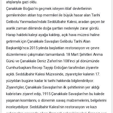
atışlarıyla gazi oldu.
Çanakkale Boğazı’nı geçmek isteyen itilaf devletlerinin
gemilerinden atılan top mermileri ile büyük hasar alan Tarihi
Gelibolu Yarımadası’ndaki Seddülbahir Kalesi, aradan geçen bir
asırlık zaman diliminde doğa şartları nedeniyle zarar gördü.
Harap haldeki kaleyi ayağa kaldırıp, açık hava müzesi haline
getirmek için Çanakkale Savaşları Gelibolu Tarihi Alan
Başkanlığı’nca 2015 yılında başlatılan restorasyon ve çevre
düzenlemesi çalışmaları tamamlandı. 18 Mart Şehitleri Anma
Günü ve Çanakkale Deniz Zaferi’nin 108’inci yıl dönümünde
Cumhurbaşkanı Recep Tayyip Erdoğan tarafından ziyarete
açıldı. Seddülbahir Kalesi Müzesinde, ziyaretçiler kalenin 17.
yüzyıldan bugüne kadar ki tarihi hakkında bilgilendiriliyor.
Ziyaretçiler, Çanakkale Savaşları’nın ilk şehitlerinin yer aldığı
kabristanı ziyaret edip, 1915 Çanakkale Savaşları’nın bu kalede
yaşanan kısımlarını, o dönemin savaş malzemelerini, belgelerini
inceleyebiliyor. Seddülbahir Kalesi’nin restorasyon ve kazı