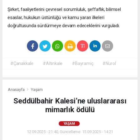
Şirket, faaliyetlerini çevresel sorumluluk, şeffaflık, bilimsel
esaslar, hukukun üstünlüğü ve kamu yararı ilkeleri
doğrultusunda sürdürmeye devam edeceklerini vurguladı.
#Çanakkale
#Altınkale
#Bayramiç
#Nurol
Anasayfa
Yaşam
Seddülbahir Kalesi’ne uluslararası
mimarlık ödülü
YAŞAM
12.09.2025 - 21:40, Güncelleme: 15.09.2025 - 14:21