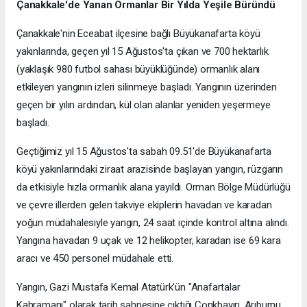
Çanakkale'de Yanan Ormanlar Bir Yılda Yeşile Büründü
Çanakkale'nin Eceabat ilçesine bağlı Büyükanafarta köyü
yakınlarında, geçen yıl 15 Ağustos'ta çıkan ve 700 hektarlık
(yaklaşık 980 futbol sahası büyüklüğünde) ormanlık alanı
etkileyen yangının izleri silinmeye başladı. Yangının üzerinden
geçen bir yılın ardından, kül olan alanlar yeniden yeşermeye
başladı.
Geçtiğimiz yıl 15 Ağustos'ta sabah 09.51'de Büyükanafarta
köyü yakınlarındaki ziraat arazisinde başlayan yangın, rüzgarın
da etkisiyle hızla ormanlık alana yayıldı. Orman Bölge Müdürlüğü
ve çevre illerden gelen takviye ekiplerin havadan ve karadan
yoğun müdahalesiyle yangın, 24 saat içinde kontrol altına alındı.
Yangına havadan 9 uçak ve 12 helikopter, karadan ise 69 kara
aracı ve 450 personel müdahale etti.
Yangın, Gazi Mustafa Kemal Atatürk'ün "Anafartalar
Kahramanı" olarak tarih sahnesine çıktığı Conkbayırı, Arıburnu