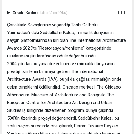
Erkek
|
Kadın
(Haberi Sesli Oku)
Çanakkale Savaşları’nın yaşandığı Tarihi Gelibolu
Yarımadası’ndaki Seddülbahir Kalesi, mimarlık dünyasının
saygın platformlarından biri olan The International Architecture
Awards 2025’te "Restorasyon/Yenileme" kategorisinde
uluslararası jüri tarafından ödüle değer bulundu.
2004 yılından bu yana düzenlenen ve mimarlık dünyasının
prestijli isimlerini bir araya getiren The International
Architecture Awards (IAA), bu yıl da çağdaş mimarlığın önde
gelen örneklerini ödüllendirdi. Chicago merkezli The Chicago
Athenaeum: Museum of Architecture and Design ile The
European Centre for Architecture Art Design and Urban
Studies iş birliğinde düzenlenen program, dünya çapında
500’ün üzerinde projeyi değerlendirdi. Seddülbahir Kalesi, bu
zorlu seçim sürecinde öne çıkarak, Ferrari Tasarım Başkan
Yardımcısı Flavio Manzoni, Litvanyalı mimarlık akademisyeni