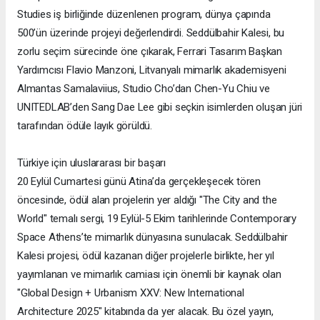
Studies iş birliğinde düzenlenen program, dünya çapında
500’ün üzerinde projeyi değerlendirdi. Seddülbahir Kalesi, bu
zorlu seçim sürecinde öne çıkarak, Ferrari Tasarım Başkan
Yardımcısı Flavio Manzoni, Litvanyalı mimarlık akademisyeni
Almantas Samalaviius, Studio Cho’dan Chen-Yu Chiu ve
UNITEDLAB’den Sang Dae Lee gibi seçkin isimlerden oluşan jüri
tarafından ödüle layık görüldü.
Türkiye için uluslararası bir başarı
20 Eylül Cumartesi günü Atina’da gerçekleşecek tören
öncesinde, ödül alan projelerin yer aldığı "The City and the
World" temalı sergi, 19 Eylül-5 Ekim tarihlerinde Contemporary
Space Athens’te mimarlık dünyasına sunulacak. Seddülbahir
Kalesi projesi, ödül kazanan diğer projelerle birlikte, her yıl
yayımlanan ve mimarlık camiası için önemli bir kaynak olan
"Global Design + Urbanism XXV: New International
Architecture 2025" kitabında da yer alacak. Bu özel yayın,