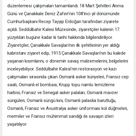
düzenlemesi çalışmaları tamamlandı. 18 Mart Şehitleri Anma
Günü ve Çanakkale Deniz Zaferi’nin 108’inci yıl dönümünde
Cumhurbaşkanı Recep Tayyip Erdoğan tarafından ziyarete
açıldı. Seddülbahir Kalesi Müzesinde, ziyaretçiler kalenin 17.
yüzyıldan bugüne kadar ki tarihi hakkında bilgilendiriliyor.
Ziyaretçiler, Çanakkale Savaşları’nın ilk şehitlerinin yer aldığı
kabristanı ziyaret edip, 1915 Çanakkale Savaşları’nın bu kalede
yaşanan kısımlarını, o dönemin savaş malzemelerini, belgelerini
inceleyebiliyor. Seddülbahir Kalesi’nin restorasyon ve kazı
çalışmaları sırasında çıkan Osmanlı asker künyeleri, Fransız cep
saati, Osmanlı el bombası, Krupp topu namlu temizleme
harbisi, Fransız ve Senegal asker palaları, Osmanlı mavzer
süngüleri, Osmanlı süngü kını, Osmanlı palaska barutluğu,
Osmanlı, Fransız ve Avustralya asker üniforması kol düğmeleri,
mermiler ve Fransız mühimmat sandığı ile savaşın izleri
yaşatılıyor.