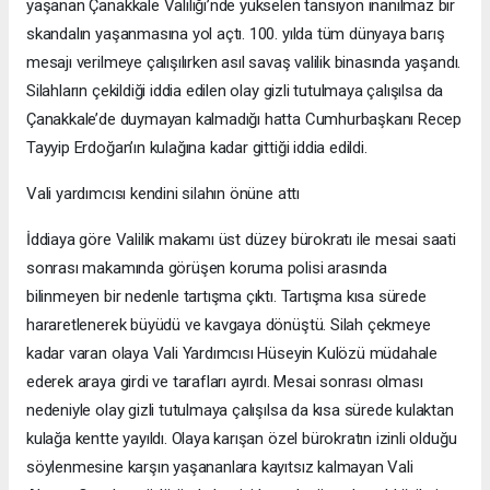
yaşanan Çanakkale Valiliği’nde yükselen tansiyon inanılmaz bir
skandalın yaşanmasına yol açtı. 100. yılda tüm dünyaya barış
mesajı verilmeye çalışılırken asıl savaş valilik binasında yaşandı.
Silahların çekildiği iddia edilen olay gizli tutulmaya çalışılsa da
Çanakkale’de duymayan kalmadığı hatta Cumhurbaşkanı Recep
Tayyip Erdoğan’ın kulağına kadar gittiği iddia edildi.
Vali yardımcısı kendini silahın önüne attı
İddiaya göre Valilik makamı üst düzey bürokratı ile mesai saati
sonrası makamında görüşen koruma polisi arasında
bilinmeyen bir nedenle tartışma çıktı. Tartışma kısa sürede
hararetlenerek büyüdü ve kavgaya dönüştü. Silah çekmeye
kadar varan olaya Vali Yardımcısı Hüseyin Kulözü müdahale
ederek araya girdi ve tarafları ayırdı. Mesai sonrası olması
nedeniyle olay gizli tutulmaya çalışılsa da kısa sürede kulaktan
kulağa kentte yayıldı. Olaya karışan özel bürokratın izinli olduğu
söylenmesine karşın yaşananlara kayıtsız kalmayan Vali