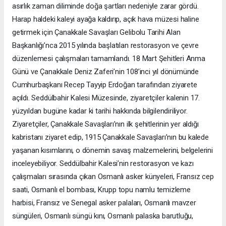
asırlık zaman diliminde doğa şartları nedeniyle zarar gördü.
Harap haldeki kaleyi ayağa kaldırıp, açık hava müzesi haline
getirmek için Çanakkale Savaşları Gelibolu Tarihi Alan
Başkanlığı’nca 2015 yılında başlatılan restorasyon ve çevre
düzenlemesi çalışmaları tamamlandı. 18 Mart Şehitleri Anma
Günü ve Çanakkale Deniz Zaferi’nin 108’inci yıl dönümünde
Cumhurbaşkanı Recep Tayyip Erdoğan tarafından ziyarete
açıldı. Seddülbahir Kalesi Müzesinde, ziyaretçiler kalenin 17.
yüzyıldan bugüne kadar ki tarihi hakkında bilgilendiriliyor.
Ziyaretçiler, Çanakkale Savaşları’nın ilk şehitlerinin yer aldığı
kabristanı ziyaret edip, 1915 Çanakkale Savaşları’nın bu kalede
yaşanan kısımlarını, o dönemin savaş malzemelerini, belgelerini
inceleyebiliyor. Seddülbahir Kalesi’nin restorasyon ve kazı
çalışmaları sırasında çıkan Osmanlı asker künyeleri, Fransız cep
saati, Osmanlı el bombası, Krupp topu namlu temizleme
harbisi, Fransız ve Senegal asker palaları, Osmanlı mavzer
süngüleri, Osmanlı süngü kını, Osmanlı palaska barutluğu,