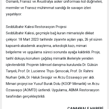
Osmanlı, Fransız ve Avustralya asker üniforması kol düğmeleri,
mermiler ve Fransız mühimmat sandığı ile savaşın izleri
yaşatılıyor.
Seddülbahir Kalesi Restorasyon Projesi
Seddülbahir Kalesi, geçmişle bağ kuran mimarisiyle dikkat
çekiyor. 18 Mart 2023 tarihinde ziyarete açılan yapı, 26 yıl süren
kapsamlı akademik araştırma, arkeolojik kazı, mimari
belgeleme ve uygulama süreci sonunda ayağa kaldırıldı. Proje,
tarihî dokuyu korurken çağdaş mimarlık ilkeleriyle yeniden
işlevlendirildi. Projenin bilimsel danışma kurulunda Dr. Gülsün
Tanyeli, Prof. Dr. Lucienne Thys-Şenocak, Prof. Dr. Rahmi
Nurhan Çelik, Dr. Haluk Sesigür ve Arzu Özsavaşcı yer aldı.
Mimari projeyi ise Yusuf Burak Dolu (KOOP Mimarlık) ve Arzu
Özsavaşcı (AOMTD) üstlendi. Uygulama, ABMA Restorasyon
tarafından gerçekleştirildi.
ÇANAKKALE HABERİ