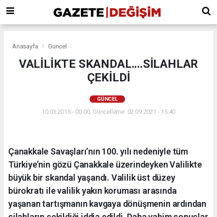
Anasayfa
Güncel
VALİLİKTE SKANDAL....SİLAHLAR
ÇEKİLDİ
GÜNCEL
10.03.2015 - 00:00, Güncelleme: 02.09.2021 - 15:40
Çanakkale Savaşları’nın 100. yılı nedeniyle tüm
Türkiye’nin gözü Çanakkale üzerindeyken Valilikte
büyük bir skandal yaşandı. Valilik üst düzey
bürokratı ile valilik yakın koruması arasında
yaşanan tartışmanın kavgaya dönüşmenin ardından
silahların çekildiği iddia edildi. Daha vahim sonuçlar