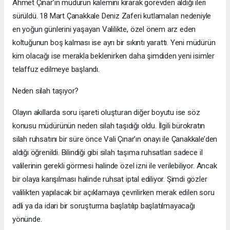
Ahmet Çınar’ın müdürün kalemini kırarak görevden aldığı ileri
sürüldü. 18 Mart Çanakkale Deniz Zaferi kutlamaları nedeniyle
en yoğun günlerini yaşayan Valilikte, özel önem arz eden
koltuğunun boş kalması ise ayrı bir sıkıntı yarattı. Yeni müdürün
kim olacağı ise merakla beklenirken daha şimdiden yeni isimler
telaffuz edilmeye başlandı.
Neden silah taşıyor?
Olayın akıllarda soru işareti oluşturan diğer boyutu ise söz
konusu müdürünün neden silah taşıdığı oldu. İlgili bürokratın
silah ruhsatını bir süre önce Vali Çınar’ın onayı ile Çanakkale’den
aldığı öğrenildi. Bilindiği gibi silah taşıma ruhsatları sadece il
valilerinin gerekli görmesi halinde özel izni ile verilebiliyor. Ancak
bir olaya karışılması halinde ruhsat iptal ediliyor. Şimdi gözler
valilikten yapılacak bir açıklamaya çevrilirken merak edilen soru
adli ya da idari bir soruşturma başlatılıp başlatılmayacağı
yönünde.