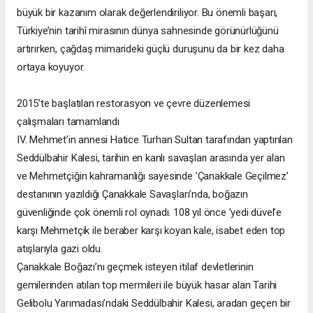
büyük bir kazanım olarak değerlendiriliyor. Bu önemli başarı,
Türkiye’nin tarihî mirasının dünya sahnesinde görünürlüğünü
artırırken, çağdaş mimarideki güçlü duruşunu da bir kez daha
ortaya koyuyor.
2015’te başlatılan restorasyon ve çevre düzenlemesi
çalışmaları tamamlandı
IV. Mehmet’in annesi Hatice Turhan Sultan tarafından yaptırılan
Seddülbahir Kalesi, tarihin en kanlı savaşları arasında yer alan
ve Mehmetçiğin kahramanlığı sayesinde ’Çanakkale Geçilmez’
destanının yazıldığı Çanakkale Savaşları’nda, boğazın
güvenliğinde çok önemli rol oynadı. 108 yıl önce ’yedi düvel’e
karşı Mehmetçik ile beraber karşı koyan kale, isabet eden top
atışlarıyla gazi oldu.
Çanakkale Boğazı’nı geçmek isteyen itilaf devletlerinin
gemilerinden atılan top mermileri ile büyük hasar alan Tarihi
Gelibolu Yarımadası’ndaki Seddülbahir Kalesi, aradan geçen bir