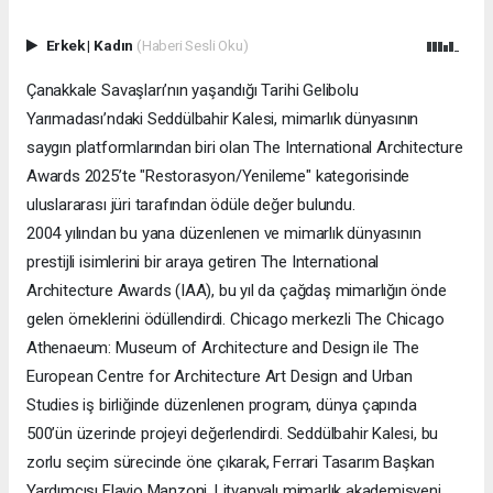
Erkek
|
Kadın
(Haberi Sesli Oku)
Çanakkale Savaşları’nın yaşandığı Tarihi Gelibolu
Yarımadası’ndaki Seddülbahir Kalesi, mimarlık dünyasının
saygın platformlarından biri olan The International Architecture
Awards 2025’te "Restorasyon/Yenileme" kategorisinde
uluslararası jüri tarafından ödüle değer bulundu.
2004 yılından bu yana düzenlenen ve mimarlık dünyasının
prestijli isimlerini bir araya getiren The International
Architecture Awards (IAA), bu yıl da çağdaş mimarlığın önde
gelen örneklerini ödüllendirdi. Chicago merkezli The Chicago
Athenaeum: Museum of Architecture and Design ile The
European Centre for Architecture Art Design and Urban
Studies iş birliğinde düzenlenen program, dünya çapında
500’ün üzerinde projeyi değerlendirdi. Seddülbahir Kalesi, bu
zorlu seçim sürecinde öne çıkarak, Ferrari Tasarım Başkan
Yardımcısı Flavio Manzoni, Litvanyalı mimarlık akademisyeni