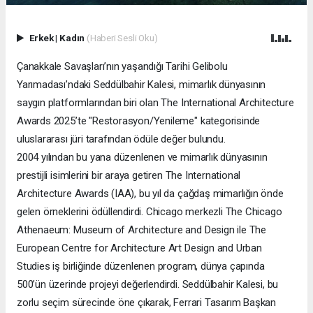
Erkek
|
Kadın
(Haberi Sesli Oku)
Çanakkale Savaşları’nın yaşandığı Tarihi Gelibolu
Yarımadası’ndaki Seddülbahir Kalesi, mimarlık dünyasının
saygın platformlarından biri olan The International Architecture
Awards 2025’te "Restorasyon/Yenileme" kategorisinde
uluslararası jüri tarafından ödüle değer bulundu.
2004 yılından bu yana düzenlenen ve mimarlık dünyasının
prestijli isimlerini bir araya getiren The International
Architecture Awards (IAA), bu yıl da çağdaş mimarlığın önde
gelen örneklerini ödüllendirdi. Chicago merkezli The Chicago
Athenaeum: Museum of Architecture and Design ile The
European Centre for Architecture Art Design and Urban
Studies iş birliğinde düzenlenen program, dünya çapında
500’ün üzerinde projeyi değerlendirdi. Seddülbahir Kalesi, bu
zorlu seçim sürecinde öne çıkarak, Ferrari Tasarım Başkan