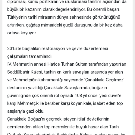
diplomasi, kamu politikaları ve uluslararası tanıtım açısından da
büyük bir kazanım olarak değerlendiriliyor. Bu önemli başarı,
Türkiye’nin tarihî mirasının dünya sahnesinde görünürlüğünü
artırırken, çağdaş mimarideki güçlü duruşunu da bir kez daha
ortaya koyuyor.
2015’te başlatılan restorasyon ve çevre düzenlemesi
çalışmaları tamamlandı
IV. Mehmet’in annesi Hatice Turhan Sultan tarafından yaptırılan
Seddülbahir Kalesi, tarihin en kanlı savaşları arasında yer alan
ve Mehmetçiğin kahramanlığı sayesinde ’Çanakkale Geçilmez’
destanının yazıldığı Çanakkale Savaşları’nda, boğazın
güvenliğinde çok önemli rol oynadı. 108 yıl önce ’yedi düvel’e
karşı Mehmetçik ile beraber karşı koyan kale, isabet eden top
atışlarıyla gazi oldu.
Çanakkale Boğazı’nı geçmek isteyen itilaf devletlerinin
gemilerinden atılan top mermileri ile büyük hasar alan Tarihi
Gelibolu Yarımadası’ndaki Seddülbahir Kalesi, aradan geçen bir