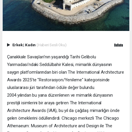
Erkek
|
Kadın
(Haberi Sesli Oku)
Çanakkale Savaşları’nın yaşandığı Tarihi Gelibolu
Yarımadası’ndaki Seddülbahir Kalesi, mimarlık dünyasının
saygın platformlarından biri olan The International Architecture
Awards 2025’te "Restorasyon/Yenileme" kategorisinde
uluslararası jüri tarafından ödüle değer bulundu.
2004 yılından bu yana düzenlenen ve mimarlık dünyasının
prestijli isimlerini bir araya getiren The International
Architecture Awards (IAA), bu yıl da çağdaş mimarlığın önde
gelen örneklerini ödüllendirdi. Chicago merkezli The Chicago
Athenaeum: Museum of Architecture and Design ile The