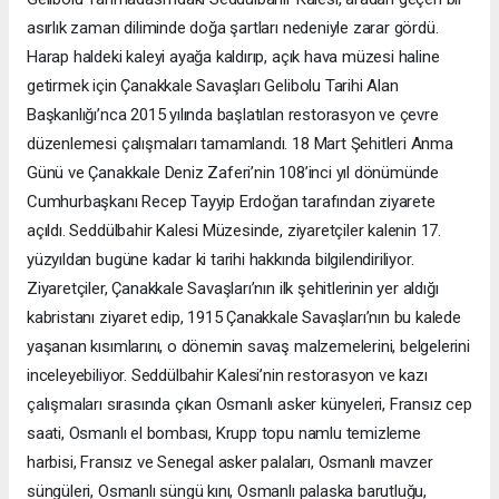
asırlık zaman diliminde doğa şartları nedeniyle zarar gördü.
Harap haldeki kaleyi ayağa kaldırıp, açık hava müzesi haline
getirmek için Çanakkale Savaşları Gelibolu Tarihi Alan
Başkanlığı’nca 2015 yılında başlatılan restorasyon ve çevre
düzenlemesi çalışmaları tamamlandı. 18 Mart Şehitleri Anma
Günü ve Çanakkale Deniz Zaferi’nin 108’inci yıl dönümünde
Cumhurbaşkanı Recep Tayyip Erdoğan tarafından ziyarete
açıldı. Seddülbahir Kalesi Müzesinde, ziyaretçiler kalenin 17.
yüzyıldan bugüne kadar ki tarihi hakkında bilgilendiriliyor.
Ziyaretçiler, Çanakkale Savaşları’nın ilk şehitlerinin yer aldığı
kabristanı ziyaret edip, 1915 Çanakkale Savaşları’nın bu kalede
yaşanan kısımlarını, o dönemin savaş malzemelerini, belgelerini
inceleyebiliyor. Seddülbahir Kalesi’nin restorasyon ve kazı
çalışmaları sırasında çıkan Osmanlı asker künyeleri, Fransız cep
saati, Osmanlı el bombası, Krupp topu namlu temizleme
harbisi, Fransız ve Senegal asker palaları, Osmanlı mavzer
süngüleri, Osmanlı süngü kını, Osmanlı palaska barutluğu,