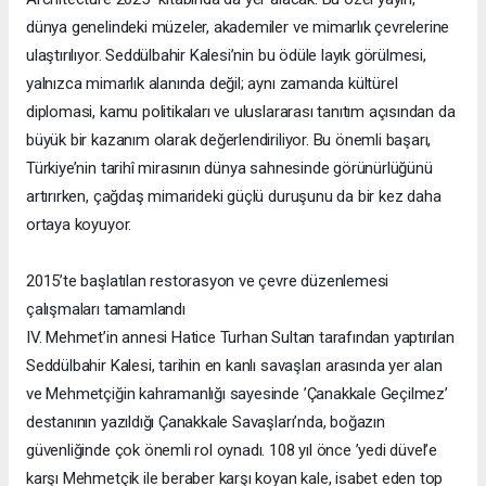
dünya genelindeki müzeler, akademiler ve mimarlık çevrelerine
ulaştırılıyor. Seddülbahir Kalesi’nin bu ödüle layık görülmesi,
yalnızca mimarlık alanında değil; aynı zamanda kültürel
diplomasi, kamu politikaları ve uluslararası tanıtım açısından da
büyük bir kazanım olarak değerlendiriliyor. Bu önemli başarı,
Türkiye’nin tarihî mirasının dünya sahnesinde görünürlüğünü
artırırken, çağdaş mimarideki güçlü duruşunu da bir kez daha
ortaya koyuyor.
2015’te başlatılan restorasyon ve çevre düzenlemesi
çalışmaları tamamlandı
IV. Mehmet’in annesi Hatice Turhan Sultan tarafından yaptırılan
Seddülbahir Kalesi, tarihin en kanlı savaşları arasında yer alan
ve Mehmetçiğin kahramanlığı sayesinde ’Çanakkale Geçilmez’
destanının yazıldığı Çanakkale Savaşları’nda, boğazın
güvenliğinde çok önemli rol oynadı. 108 yıl önce ’yedi düvel’e
karşı Mehmetçik ile beraber karşı koyan kale, isabet eden top