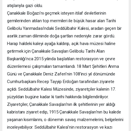
atışlarıyla gazi oldu.
Çanakkale Boğazı’nı geçmek isteyen itilaf devletlerinin
gemilerinden atılan top mermileri ile büyük hasar alan Tarihi
Gelibolu Yarımadası’ndaki Seddülbahir Kalesi, aradan geçen bir
asırlık zaman diliminde doğa şartları nedeniyle zarar gördü.
Harap haldeki kaleyi ayağa kaldırıp, açık hava müzesi haline
getirmek için Çanakkale Savaşları Gelibolu Tarihi Alan
Başkanlığı’nca 2015 yılında başlatılan restorasyon ve çevre
düzenlemesi çalışmaları tamamlandı. 18 Mart Şehitleri Anma
Günü ve Çanakkale Deniz Zaferi’nin 108’inci yıl dönümünde
Cumhurbaşkanı Recep Tayyip Erdoğan tarafından ziyarete
açıldı. Seddülbahir Kalesi Müzesinde, ziyaretçiler kalenin 17.
yüzyıldan bugüne kadar ki tarihi hakkında bilgilendiriliyor.
Ziyaretçiler, Çanakkale Savaşları’nın ilk şehitlerinin yer aldığı
kabristanı ziyaret edip, 1915 Çanakkale Savaşları’nın bu kalede
yaşanan kısımlarını, o dönemin savaş malzemelerini, belgelerini
inceleyebiliyor. Seddülbahir Kalesi’nin restorasyon ve kazı