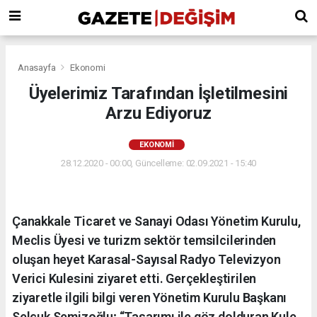
Anasayfa
Ekonomi
Üyelerimiz Tarafından İşletilmesini
Arzu Ediyoruz
EKONOMI
28.12.2020 - 00:00, Güncelleme: 02.09.2021 - 15:40
Çanakkale Ticaret ve Sanayi Odası Yönetim Kurulu,
Meclis Üyesi ve turizm sektör temsilcilerinden
oluşan heyet Karasal-Sayısal Radyo Televizyon
Verici Kulesini ziyaret etti. Gerçekleştirilen
ziyaretle ilgili bilgi veren Yönetim Kurulu Başkanı
Selçuk Semizoğlu; “Tasarımı ile göz dolduran Kule,