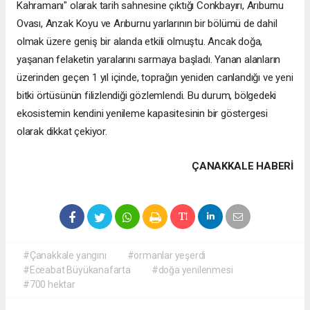
Kahramanı" olarak tarih sahnesine çıktığı Conkbayırı, Arıburnu
Ovası, Anzak Koyu ve Arıburnu yarlarının bir bölümü de dahil
olmak üzere geniş bir alanda etkili olmuştu. Ancak doğa,
yaşanan felaketin yaralarını sarmaya başladı. Yanan alanların
üzerinden geçen 1 yıl içinde, toprağın yeniden canlandığı ve yeni
bitki örtüsünün filizlendiği gözlemlendi. Bu durum, bölgedeki
ekosistemin kendini yenileme kapasitesinin bir göstergesi
olarak dikkat çekiyor.
ÇANAKKALE HABERİ
#Çanakkale yangını
#ormanlar yeşerdi
#Eceabat Büyükanafarta
#doğa yenilenmesi
#700 hektar