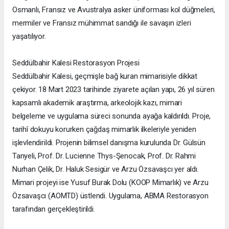
Osmanlı, Fransız ve Avustralya asker üniforması kol düğmeleri,
mermiler ve Fransız mühimmat sandığı ile savaşın izleri
yaşatılıyor.
Seddülbahir Kalesi Restorasyon Projesi
Seddülbahir Kalesi, geçmişle bağ kuran mimarisiyle dikkat
çekiyor. 18 Mart 2023 tarihinde ziyarete açılan yapı, 26 yıl süren
kapsamlı akademik araştırma, arkeolojik kazı, mimari
belgeleme ve uygulama süreci sonunda ayağa kaldırıldı. Proje,
tarihî dokuyu korurken çağdaş mimarlık ilkeleriyle yeniden
işlevlendirildi. Projenin bilimsel danışma kurulunda Dr. Gülsün
Tanyeli, Prof. Dr. Lucienne Thys-Şenocak, Prof. Dr. Rahmi
Nurhan Çelik, Dr. Haluk Sesigür ve Arzu Özsavaşcı yer aldı.
Mimari projeyi ise Yusuf Burak Dolu (KOOP Mimarlık) ve Arzu
Özsavaşcı (AOMTD) üstlendi. Uygulama, ABMA Restorasyon
tarafından gerçekleştirildi.