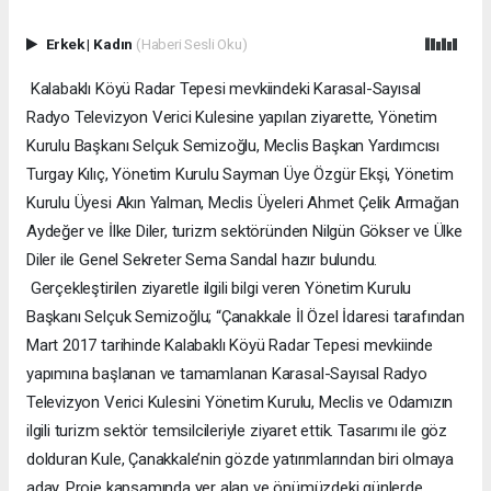
Erkek
|
Kadın
(Haberi Sesli Oku)
Kalabaklı Köyü Radar Tepesi mevkiindeki Karasal-Sayısal
Radyo Televizyon Verici Kulesine yapılan ziyarette, Yönetim
Kurulu Başkanı Selçuk Semizoğlu, Meclis Başkan Yardımcısı
Turgay Kılıç, Yönetim Kurulu Sayman Üye Özgür Ekşi, Yönetim
Kurulu Üyesi Akın Yalman, Meclis Üyeleri Ahmet Çelik Armağan
Aydeğer ve İlke Diler, turizm sektöründen Nilgün Gökser ve Ülke
Diler ile Genel Sekreter Sema Sandal hazır bulundu.
Gerçekleştirilen ziyaretle ilgili bilgi veren Yönetim Kurulu
Başkanı Selçuk Semizoğlu; “Çanakkale İl Özel İdaresi tarafından
Mart 2017 tarihinde Kalabaklı Köyü Radar Tepesi mevkiinde
yapımına başlanan ve tamamlanan Karasal-Sayısal Radyo
Televizyon Verici Kulesini Yönetim Kurulu, Meclis ve Odamızın
ilgili turizm sektör temsilcileriyle ziyaret ettik. Tasarımı ile göz
dolduran Kule, Çanakkale’nin gözde yatırımlarından biri olmaya
aday. Proje kapsamında yer alan ve önümüzdeki günlerde