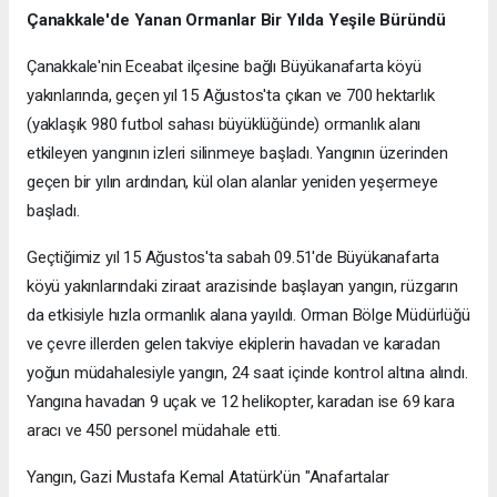
Çanakkale'de Yanan Ormanlar Bir Yılda Yeşile Büründü
Çanakkale'nin Eceabat ilçesine bağlı Büyükanafarta köyü
yakınlarında, geçen yıl 15 Ağustos'ta çıkan ve 700 hektarlık
(yaklaşık 980 futbol sahası büyüklüğünde) ormanlık alanı
etkileyen yangının izleri silinmeye başladı. Yangının üzerinden
geçen bir yılın ardından, kül olan alanlar yeniden yeşermeye
başladı.
Geçtiğimiz yıl 15 Ağustos'ta sabah 09.51'de Büyükanafarta
köyü yakınlarındaki ziraat arazisinde başlayan yangın, rüzgarın
da etkisiyle hızla ormanlık alana yayıldı. Orman Bölge Müdürlüğü
ve çevre illerden gelen takviye ekiplerin havadan ve karadan
yoğun müdahalesiyle yangın, 24 saat içinde kontrol altına alındı.
Yangına havadan 9 uçak ve 12 helikopter, karadan ise 69 kara
aracı ve 450 personel müdahale etti.
Yangın, Gazi Mustafa Kemal Atatürk'ün "Anafartalar