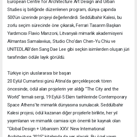
European Centre for Architecture Art Design and Urban
Studies iş birliğinde düzenlenen program, dünya çapında
500’ün üzerinde projeyi değerlendirdi. Seddülbahir Kalesi, bu
zorlu seçim sürecinde öne çıkarak, Ferrari Tasarım Başkan
Yardımcısı Flavio Manzoni, Litvanyalı mimarlık akademisyeni
Almantas Samalaviius, Studio Cho’dan Chen-Yu Chiu ve
UNITEDLAB’den Sang Dae Lee gibi seçkin isimlerden oluşan jüri
tarafından ödüle layık görüldü.
Türkiye için uluslararası bir başarı
20 Eylül Cumartesi günü Atina’da gerçekleşecek tören
öncesinde, ödül alan projelerin yer aldığı "The City and the
World" temalı sergi, 19 Eylül-5 Ekim tarihlerinde Contemporary
Space Athens’te mimarlık dünyasına sunulacak. Seddülbahir
Kalesi projesi, ödül kazanan diğer projelerle birlikte, her yıl
yayımlanan ve mimarlık camiası için önemli bir kaynak olan
"Global Design + Urbanism XXV: New International
Architecture 2025" kitabında da yer alacak. Bu özel yayın,