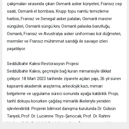
çalışmaları sırasında çıkan Osmanlı asker künyeleri, Fransız cep
saati, Osmanlı el bombası, Krupp topu namlu temizleme
harbisi, Fransız ve Senegal asker palaları, Osmanlı mavzer
süngüleri, Osmanlı süngü kını, Osmanlı palaska barutluğu,
Osmanlı, Fransız ve Avustralya asker üniforması kol düğmeleri,
mermiler ve Fransız mühimmat sandığı ile savaşın izleri
yaşatılıyor.
Seddülbahir Kalesi Restorasyon Projesi
Seddülbahir Kalesi, geçmişle bağ kuran mimarisiyle dikkat
çekiyor. 18 Mart 2023 tarihinde ziyarete açılan yapı, 26 yıl süren
kapsamlı akademik araştırma, arkeolojik kazı, mimari
belgeleme ve uygulama süreci sonunda ayağa kaldırıldı. Proje,
tarihî dokuyu korurken çağdaş mimarlık ilkeleriyle yeniden
işlevlendirildi. Projenin bilimsel danışma kurulunda Dr. Gülsün
Tanyeli, Prof. Dr. Lucienne Thys-Şenocak, Prof. Dr. Rahmi
Nurhan Çelik, Dr. Haluk Sesigür ve Arzu Özsavaşcı yer aldı.