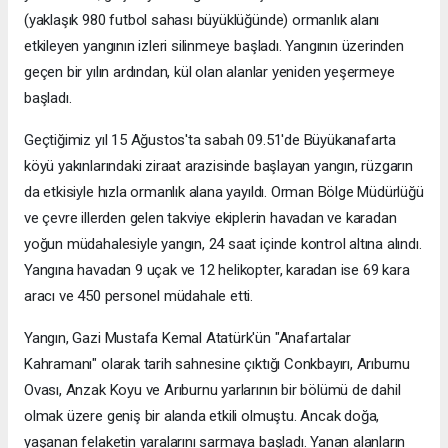
(yaklaşık 980 futbol sahası büyüklüğünde) ormanlık alanı
etkileyen yangının izleri silinmeye başladı. Yangının üzerinden
geçen bir yılın ardından, kül olan alanlar yeniden yeşermeye
başladı.
Geçtiğimiz yıl 15 Ağustos'ta sabah 09.51'de Büyükanafarta
köyü yakınlarındaki ziraat arazisinde başlayan yangın, rüzgarın
da etkisiyle hızla ormanlık alana yayıldı. Orman Bölge Müdürlüğü
ve çevre illerden gelen takviye ekiplerin havadan ve karadan
yoğun müdahalesiyle yangın, 24 saat içinde kontrol altına alındı.
Yangına havadan 9 uçak ve 12 helikopter, karadan ise 69 kara
aracı ve 450 personel müdahale etti.
Yangın, Gazi Mustafa Kemal Atatürk'ün "Anafartalar
Kahramanı" olarak tarih sahnesine çıktığı Conkbayırı, Arıburnu
Ovası, Anzak Koyu ve Arıburnu yarlarının bir bölümü de dahil
olmak üzere geniş bir alanda etkili olmuştu. Ancak doğa,
yaşanan felaketin yaralarını sarmaya başladı. Yanan alanların