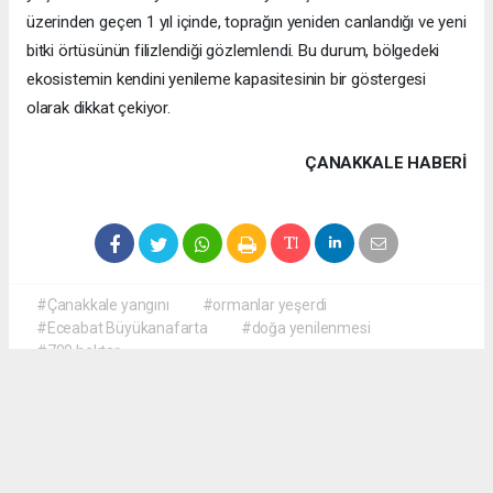
üzerinden geçen 1 yıl içinde, toprağın yeniden canlandığı ve yeni
bitki örtüsünün filizlendiği gözlemlendi. Bu durum, bölgedeki
ekosistemin kendini yenileme kapasitesinin bir göstergesi
olarak dikkat çekiyor.
ÇANAKKALE HABERİ
#Çanakkale yangını
#ormanlar yeşerdi
#Eceabat Büyükanafarta
#doğa yenilenmesi
#700 hektar
haber paketi
haber scripti
haber yazılımı