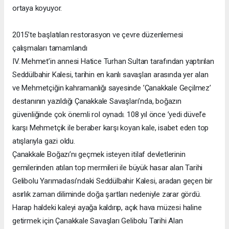
ortaya koyuyor.
2015’te başlatılan restorasyon ve çevre düzenlemesi
çalışmaları tamamlandı
IV. Mehmet’in annesi Hatice Turhan Sultan tarafından yaptırılan
Seddülbahir Kalesi, tarihin en kanlı savaşları arasında yer alan
ve Mehmetçiğin kahramanlığı sayesinde ’Çanakkale Geçilmez’
destanının yazıldığı Çanakkale Savaşları’nda, boğazın
güvenliğinde çok önemli rol oynadı. 108 yıl önce ’yedi düvel’e
karşı Mehmetçik ile beraber karşı koyan kale, isabet eden top
atışlarıyla gazi oldu.
Çanakkale Boğazı’nı geçmek isteyen itilaf devletlerinin
gemilerinden atılan top mermileri ile büyük hasar alan Tarihi
Gelibolu Yarımadası’ndaki Seddülbahir Kalesi, aradan geçen bir
asırlık zaman diliminde doğa şartları nedeniyle zarar gördü.
Harap haldeki kaleyi ayağa kaldırıp, açık hava müzesi haline
getirmek için Çanakkale Savaşları Gelibolu Tarihi Alan