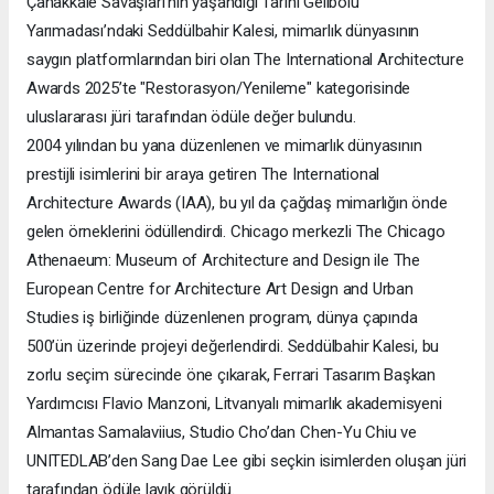
Çanakkale Savaşları’nın yaşandığı Tarihi Gelibolu
Yarımadası’ndaki Seddülbahir Kalesi, mimarlık dünyasının
saygın platformlarından biri olan The International Architecture
Awards 2025’te "Restorasyon/Yenileme" kategorisinde
uluslararası jüri tarafından ödüle değer bulundu.
2004 yılından bu yana düzenlenen ve mimarlık dünyasının
prestijli isimlerini bir araya getiren The International
Architecture Awards (IAA), bu yıl da çağdaş mimarlığın önde
gelen örneklerini ödüllendirdi. Chicago merkezli The Chicago
Athenaeum: Museum of Architecture and Design ile The
European Centre for Architecture Art Design and Urban
Studies iş birliğinde düzenlenen program, dünya çapında
500’ün üzerinde projeyi değerlendirdi. Seddülbahir Kalesi, bu
zorlu seçim sürecinde öne çıkarak, Ferrari Tasarım Başkan
Yardımcısı Flavio Manzoni, Litvanyalı mimarlık akademisyeni
Almantas Samalaviius, Studio Cho’dan Chen-Yu Chiu ve
UNITEDLAB’den Sang Dae Lee gibi seçkin isimlerden oluşan jüri
tarafından ödüle layık görüldü.