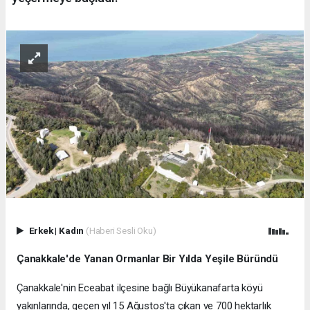
Erkek
|
Kadın
(Haberi Sesli Oku)
Çanakkale'de Yanan Ormanlar Bir Yılda Yeşile Büründü
Çanakkale'nin Eceabat ilçesine bağlı Büyükanafarta köyü
yakınlarında, geçen yıl 15 Ağustos'ta çıkan ve 700 hektarlık