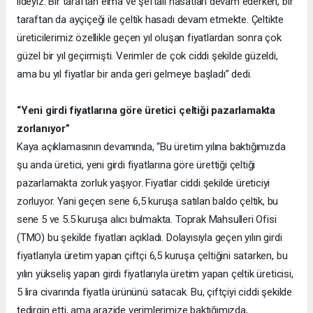
ildeyiz. Bir taraftan elma ve şeftali hasatları devam ederken, bir
taraftan da ayçiçeği ile çeltik hasadı devam etmekte. Çeltikte
üreticilerimiz özellikle geçen yıl oluşan fiyatlardan sonra çok
güzel bir yıl geçirmişti. Verimler de çok ciddi şekilde güzeldi,
ama bu yıl fiyatlar bir anda geri gelmeye başladı” dedi.
“Yeni girdi fiyatlarına göre üretici çeltiği pazarlamakta
zorlanıyor”
Kaya açıklamasının devamında, “Bu üretim yılına baktığımızda
şu anda üretici, yeni girdi fiyatlarına göre ürettiği çeltiği
pazarlamakta zorluk yaşıyor. Fiyatlar ciddi şekilde üreticiyi
zorluyor. Yani geçen sene 6,5 kuruşa satılan baldo çeltik, bu
sene 5 ve 5.5 kuruşa alıcı bulmakta. Toprak Mahsulleri Ofisi
(TMO) bu şekilde fiyatları açıkladı. Dolayısıyla geçen yılın girdi
fiyatlarıyla üretim yapan çiftçi 6,5 kuruşa çeltiğini satarken, bu
yılın yükseliş yapan girdi fiyatlarıyla üretim yapan çeltik üreticisi,
5 lira civarında fiyatla ürününü satacak. Bu, çiftçiyi ciddi şekilde
tedirgin etti, ama arazide verimlerimize baktığımızda,