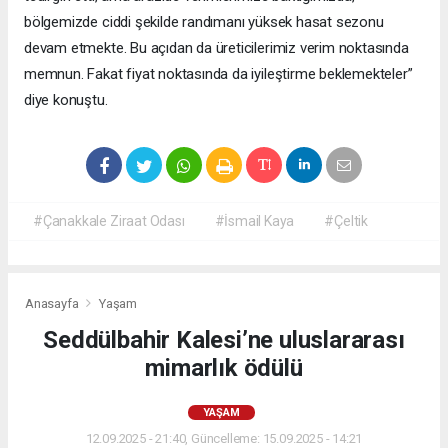
bölgemizde ciddi şekilde randımanı yüksek hasat sezonu
devam etmekte. Bu açıdan da üreticilerimiz verim noktasında
memnun. Fakat fiyat noktasında da iyileştirme beklemekteler”
diye konuştu.
#Çanakkale Ziraat Odası
#İsmail Kaya
#Çeltik
Anasayfa
Yaşam
Seddülbahir Kalesi’ne uluslararası
mimarlık ödülü
YAŞAM
12.09.2025 - 21:40, Güncelleme: 15.09.2025 - 14:21