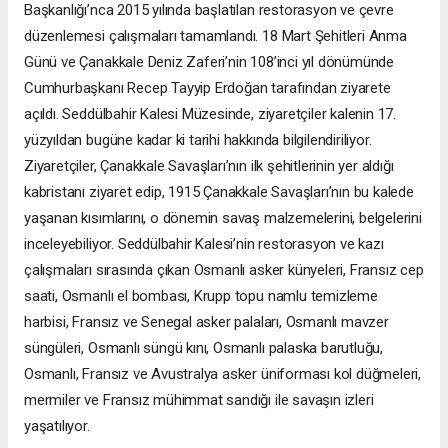
Başkanlığı’nca 2015 yılında başlatılan restorasyon ve çevre
düzenlemesi çalışmaları tamamlandı. 18 Mart Şehitleri Anma
Günü ve Çanakkale Deniz Zaferi’nin 108’inci yıl dönümünde
Cumhurbaşkanı Recep Tayyip Erdoğan tarafından ziyarete
açıldı. Seddülbahir Kalesi Müzesinde, ziyaretçiler kalenin 17.
yüzyıldan bugüne kadar ki tarihi hakkında bilgilendiriliyor.
Ziyaretçiler, Çanakkale Savaşları’nın ilk şehitlerinin yer aldığı
kabristanı ziyaret edip, 1915 Çanakkale Savaşları’nın bu kalede
yaşanan kısımlarını, o dönemin savaş malzemelerini, belgelerini
inceleyebiliyor. Seddülbahir Kalesi’nin restorasyon ve kazı
çalışmaları sırasında çıkan Osmanlı asker künyeleri, Fransız cep
saati, Osmanlı el bombası, Krupp topu namlu temizleme
harbisi, Fransız ve Senegal asker palaları, Osmanlı mavzer
süngüleri, Osmanlı süngü kını, Osmanlı palaska barutluğu,
Osmanlı, Fransız ve Avustralya asker üniforması kol düğmeleri,
mermiler ve Fransız mühimmat sandığı ile savaşın izleri
yaşatılıyor.