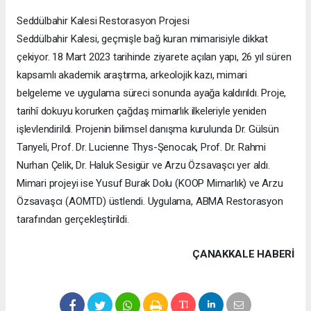
Seddülbahir Kalesi Restorasyon Projesi
Seddülbahir Kalesi, geçmişle bağ kuran mimarisiyle dikkat
çekiyor. 18 Mart 2023 tarihinde ziyarete açılan yapı, 26 yıl süren
kapsamlı akademik araştırma, arkeolojik kazı, mimari
belgeleme ve uygulama süreci sonunda ayağa kaldırıldı. Proje,
tarihî dokuyu korurken çağdaş mimarlık ilkeleriyle yeniden
işlevlendirildi. Projenin bilimsel danışma kurulunda Dr. Gülsün
Tanyeli, Prof. Dr. Lucienne Thys-Şenocak, Prof. Dr. Rahmi
Nurhan Çelik, Dr. Haluk Sesigür ve Arzu Özsavaşcı yer aldı.
Mimari projeyi ise Yusuf Burak Dolu (KOOP Mimarlık) ve Arzu
Özsavaşcı (AOMTD) üstlendi. Uygulama, ABMA Restorasyon
tarafından gerçekleştirildi.
ÇANAKKALE HABERİ