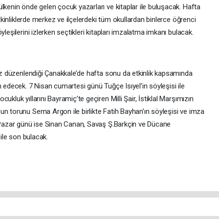
lkenin önde gelen çocuk yazarları ve kitaplar ile buluşacak. Hafta
etkinliklerde merkez ve ilçelerdeki tüm okullardan binlerce öğrenci
leşilerini izlerken seçtikleri kitapları imzalatma imkanı bulacak.
kez düzenlendiği Çanakkale’de hafta sonu da etkinlik kapsamında
m edecek. 7 Nisan cumartesi günü Tuğçe Isıyel’in söyleşisi ile
kluk yıllarını Bayramiç’te geçiren Milli Şair, İstiklal Marşımızın
un torunu Sema Argon ile birlikte Fatih Bayhan’ın söyleşisi ve imza
n Pazar günü ise Sinan Canan, Savaş Ş.Barkçin ve Dücane
 ile son bulacak.