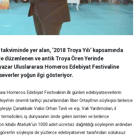
k takviminde yer alan, ‘2018 Troya Yılı’ kapsamında
de düzenlenen ve antik Troya Ören Yerinde
yazar Uluslararası Homeros Edebiyat Festivaline
severler yoğun ilgi gösteriyor.
sı Homeros Edebiyat Festivalinin ilk günleri edebiyatseverlerin
kiye’nin önemli tarihçi yazarlarından İlber Ortaylı’nın söyleşisi binlerce
eşiyi Çanakkale Valisi Orhan Tavlı ve eşi, Vali Yardımcıları, il
 temsilcileri, iş dünyasının önde gelen isimleri ve binlerce
on kitabı Atatürk’ün 1000 adet ücretsiz dağıtıldığı söyleşinin ardından
zgören’in söyleşisi de yüzlerce edebiyatsever tarafından soluksuz