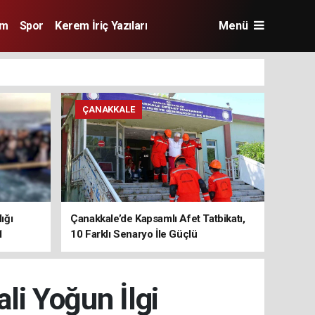
im
Spor
Kerem İriç Yazıları
Menü
ÇANAKKALE
ığı
Çanakkale’de Kapsamlı Afet Tatbikatı,
1
10 Farklı Senaryo İle Güçlü
Koordinasyon
li Yoğun İlgi