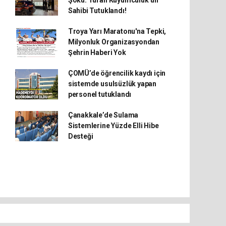
Şoku: Turan Kuyumculuk’un
Sahibi Tutuklandı!
Troya Yarı Maratonu'na Tepki,
Milyonluk Organizasyondan
Şehrin Haberi Yok
ÇOMÜ’de öğrencilik kaydı için
sistemde usulsüzlük yapan
personel tutuklandı
Çanakkale’de Sulama
Sistemlerine Yüzde Elli Hibe
Desteği