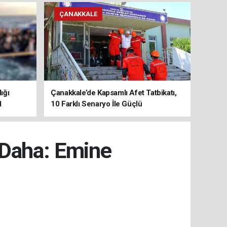
ÇANAKKALE
ığı
Çanakkale’de Kapsamlı Afet Tatbikatı,
1
10 Farklı Senaryo İle Güçlü
Koordinasyon
 Daha: Emine