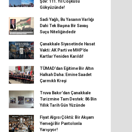
Şov: 111. Yıl Coşkusu
Gökyüzünde!
Sadi Yağlı, Bu Yasanın Varlığı
Dahi Tek Başına Bir Savaş
Suçu Niteliğindedir
Çanakkale Siyasetinde Hasat
Vakti: AK Parti ve MHP’de
Kartlar Yeniden Karıldı!
TÜMAD’dan Eğitime Bir Altın
Halkah Daha: Emine Saadet
Çarmıklı Kreşi
Truva Bakır’dan Çanakkale
Turizmine Tam Destek: 86 Bin
Yıllık Tarih Gün Yüzünde
Fiyat Algısı Çöktü: Bir Akşam
Yemeği Bir Pantolonla
Yarışıyor!