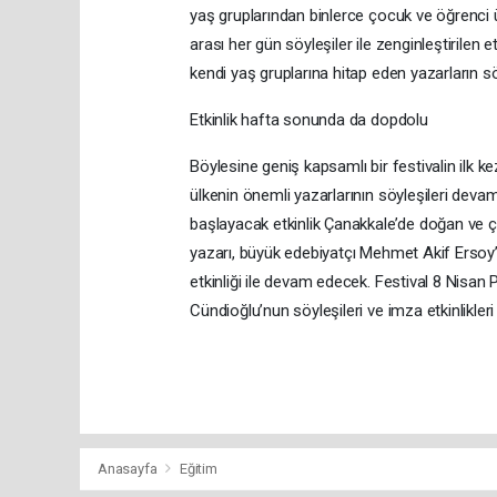
yaş gruplarından binlerce çocuk ve öğrenci ü
arası her gün söyleşiler ile zenginleştirilen 
kendi yaş gruplarına hitap eden yazarların söy
Etkinlik hafta sonunda da dopdolu
Böylesine geniş kapsamlı bir festivalin ilk 
ülkenin önemli yazarlarının söyleşileri deva
başlayacak etkinlik Çanakkale’de doğan ve çocu
yazarı, büyük edebiyatçı Mehmet Akif Ersoy’
etkinliği ile devam edecek. Festival 8 Nisa
Cündioğlu’nun söyleşileri ve imza etkinlikleri
Anasayfa
Eğitim