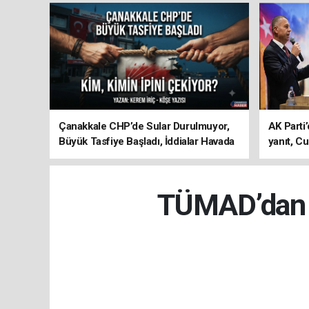
Çanakkale CHP’de Sular Durulmuyor,
AK Parti’
Büyük Tasfiye Başladı, İddialar Havada
yanıt, Cu
Uçuşuyor
ediyoru
TÜMAD’dan E