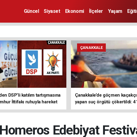
Güncel
Siyaset
Ekonomi
İlçeler
Yaşam
Eğit
ÇANAKKALE
den DSP’li katılım tartışmasına
Çanakkale’de göçmen kaçakçıl
mhur İttifakı ruhuyla hareket
yapan suç örgütü çökertildi: 4
z
tutuklama
 Homeros Edebiyat Festiva