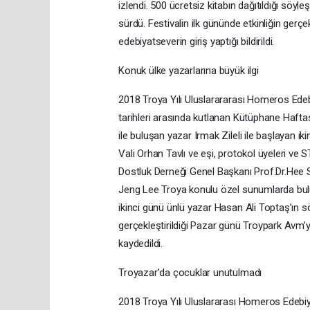
izlendi. 500 ücretsiz kitabın dağıtıldığı söyl
sürdü. Festivalin ilk gününde etkinliğin gerçe
edebiyatseverin giriş yaptığı bildirildi.
Konuk ülke yazarlarına büyük ilgi
2018 Troya Yılı Uluslarararası Homeros Edebi
tarihleri arasında kutlanan Kütüphane Haf
ile buluşan yazar Irmak Zileli ile başlayan ik
Vali Orhan Tavlı ve eşi, protokol üyeleri ve S
Dostluk Derneği Genel Başkanı Prof.Dr.Hee S
Jeng Lee Troya konulu özel sunumlarda bulun
ikinci günü ünlü yazar Hasan Ali Toptaş’ın söyl
gerçekleştirildiği Pazar günü Troypark Avm’ye 
kaydedildi.
Troyazar’da çocuklar unutulmadı
2018 Troya Yılı Uluslararası Homeros Edebiy