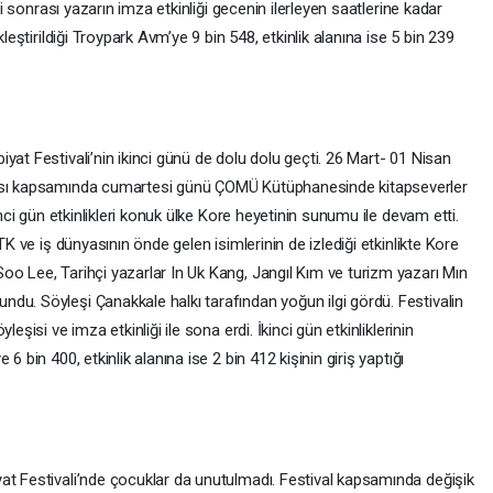
eşi sonrası yazarın imza etkinliği gecenin ilerleyen saatlerine kadar
kleştirildiği Troypark Avm’ye 9 bin 548, etkinlik alanına ise 5 bin 239
yat Festivali’nin ikinci günü de dolu dolu geçti. 26 Mart- 01 Nisan
tası kapsamında cumartesi günü ÇOMÜ Kütüphanesinde kitapseverler
inci gün etkinlikleri konuk ülke Kore heyetinin sunumu ile devam etti.
TK ve iş dünyasının önde gelen isimlerinin de izlediği etkinlikte Kore
oo Lee, Tarihçi yazarlar In Uk Kang, Jangıl Kım ve turizm yazarı Mın
du. Söyleşi Çanakkale halkı tarafından yoğun ilgi gördü. Festivalin
eşisi ve imza etkinliği ile sona erdi. İkinci gün etkinliklerinin
6 bin 400, etkinlik alanına ise 2 bin 412 kişinin giriş yaptığı
at Festivali’nde çocuklar da unutulmadı. Festival kapsamında değişik