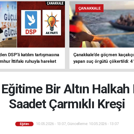
ÇANAKKALE
den DSP’li katılım tartışmasına
Çanakkale’de göçmen kaçakçıl
mhur İttifakı ruhuyla hareket
yapan suç örgütü çökertildi: 4
z
tutuklama
ğitime Bir Altın Halkah
Saadet Çarmıklı Kreşi
10.05.2026 - 13:07, Güncelleme: 10.05.2026 - 13:07
Eğitim