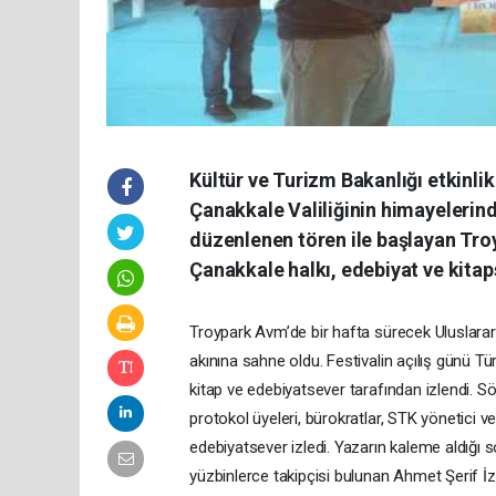
Kültür ve Turizm Bakanlığı etkinli
Çanakkale Valiliğinin himayelerin
düzenlenen tören ile başlayan Tro
Çanakkale halkı, edebiyat ve kitap
Troypark Avm’de bir hafta sürecek Uluslarara
akınına sahne oldu. Festivalin açılış günü Tür
kitap ve edebiyatsever tarafından izlendi. Söyl
protokol üyeleri, bürokratlar, STK yönetici ve
edebiyatsever izledi. Yazarın kaleme aldığı s
yüzbinlerce takipçisi bulunan Ahmet Şerif İ