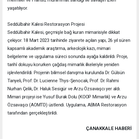
mermiler ve Fransız mühimmat sandığı ile savaşın izleri
yaşatılıyor.
Seddülbahir Kalesi Restorasyon Projesi
Seddülbahir Kalesi, geçmişle bağ kuran mimarisiyle dikkat
çekiyor. 18 Mart 2023 tarihinde ziyarete açılan yapı, 26 yıl süren
kapsamlı akademik araştırma, arkeolojik kazı, mimari
belgeleme ve uygulama süreci sonunda ayağa kaldırıldı. Proje,
tarihî dokuyu korurken çağdaş mimarlık ilkeleriyle yeniden
işlevlendirildi. Projenin bilimsel danışma kurulunda Dr. Gülsün
Tanyeli, Prof. Dr. Lucienne Thys-Şenocak, Prof. Dr. Rahmi
Nurhan Çelik, Dr. Haluk Sesigür ve Arzu Özsavaşcı yer aldı.
Mimari projeyi ise Yusuf Burak Dolu (KOOP Mimarlık) ve Arzu
Özsavaşcı (AOMTD) üstlendi. Uygulama, ABMA Restorasyon
tarafından gerçekleştirildi.
ÇANAKKALE HABERİ