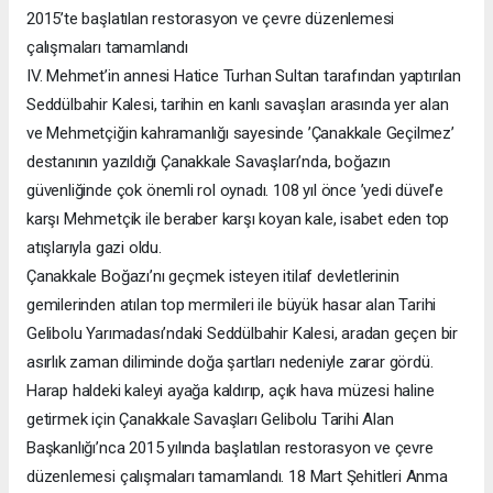
2015’te başlatılan restorasyon ve çevre düzenlemesi
çalışmaları tamamlandı
IV. Mehmet’in annesi Hatice Turhan Sultan tarafından yaptırılan
Seddülbahir Kalesi, tarihin en kanlı savaşları arasında yer alan
ve Mehmetçiğin kahramanlığı sayesinde ’Çanakkale Geçilmez’
destanının yazıldığı Çanakkale Savaşları’nda, boğazın
güvenliğinde çok önemli rol oynadı. 108 yıl önce ’yedi düvel’e
karşı Mehmetçik ile beraber karşı koyan kale, isabet eden top
atışlarıyla gazi oldu.
Çanakkale Boğazı’nı geçmek isteyen itilaf devletlerinin
gemilerinden atılan top mermileri ile büyük hasar alan Tarihi
Gelibolu Yarımadası’ndaki Seddülbahir Kalesi, aradan geçen bir
asırlık zaman diliminde doğa şartları nedeniyle zarar gördü.
Harap haldeki kaleyi ayağa kaldırıp, açık hava müzesi haline
getirmek için Çanakkale Savaşları Gelibolu Tarihi Alan
Başkanlığı’nca 2015 yılında başlatılan restorasyon ve çevre
düzenlemesi çalışmaları tamamlandı. 18 Mart Şehitleri Anma