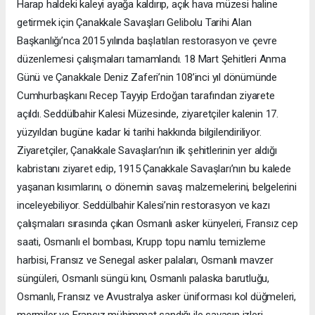
Harap haldeki kaleyi ayağa kaldırıp, açık hava müzesi haline
getirmek için Çanakkale Savaşları Gelibolu Tarihi Alan
Başkanlığı’nca 2015 yılında başlatılan restorasyon ve çevre
düzenlemesi çalışmaları tamamlandı. 18 Mart Şehitleri Anma
Günü ve Çanakkale Deniz Zaferi’nin 108’inci yıl dönümünde
Cumhurbaşkanı Recep Tayyip Erdoğan tarafından ziyarete
açıldı. Seddülbahir Kalesi Müzesinde, ziyaretçiler kalenin 17.
yüzyıldan bugüne kadar ki tarihi hakkında bilgilendiriliyor.
Ziyaretçiler, Çanakkale Savaşları’nın ilk şehitlerinin yer aldığı
kabristanı ziyaret edip, 1915 Çanakkale Savaşları’nın bu kalede
yaşanan kısımlarını, o dönemin savaş malzemelerini, belgelerini
inceleyebiliyor. Seddülbahir Kalesi’nin restorasyon ve kazı
çalışmaları sırasında çıkan Osmanlı asker künyeleri, Fransız cep
saati, Osmanlı el bombası, Krupp topu namlu temizleme
harbisi, Fransız ve Senegal asker palaları, Osmanlı mavzer
süngüleri, Osmanlı süngü kını, Osmanlı palaska barutluğu,
Osmanlı, Fransız ve Avustralya asker üniforması kol düğmeleri,