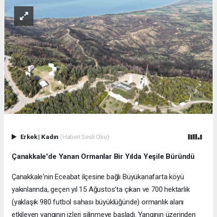
Erkek
|
Kadın
(Haberi Sesli Oku)
Çanakkale'de Yanan Ormanlar Bir Yılda Yeşile Büründü
Çanakkale'nin Eceabat ilçesine bağlı Büyükanafarta köyü
yakınlarında, geçen yıl 15 Ağustos'ta çıkan ve 700 hektarlık
(yaklaşık 980 futbol sahası büyüklüğünde) ormanlık alanı
etkileyen yangının izleri silinmeye başladı. Yangının üzerinden