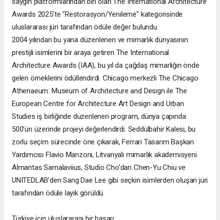
saygın platformlarından biri olan The International Architecture
Awards 2025’te "Restorasyon/Yenileme" kategorisinde
uluslararası jüri tarafından ödüle değer bulundu.
2004 yılından bu yana düzenlenen ve mimarlık dünyasının
prestijli isimlerini bir araya getiren The International
Architecture Awards (IAA), bu yıl da çağdaş mimarlığın önde
gelen örneklerini ödüllendirdi. Chicago merkezli The Chicago
Athenaeum: Museum of Architecture and Design ile The
European Centre for Architecture Art Design and Urban
Studies iş birliğinde düzenlenen program, dünya çapında
500’ün üzerinde projeyi değerlendirdi. Seddülbahir Kalesi, bu
zorlu seçim sürecinde öne çıkarak, Ferrari Tasarım Başkan
Yardımcısı Flavio Manzoni, Litvanyalı mimarlık akademisyeni
Almantas Samalaviius, Studio Cho’dan Chen-Yu Chiu ve
UNITEDLAB’den Sang Dae Lee gibi seçkin isimlerden oluşan jüri
tarafından ödüle layık görüldü.
Türkiye için uluslararası bir başarı