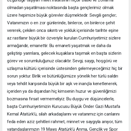
olmadan yaşatılması noktasında başta gençlerimiz olmak
üzere hepimize büyük görevler düşmektedir. Sevgili gençler;
Vatanımızın o en zor günlerinde, binlerce, on binlerce şehit
vererek, çekilen onca sıkıntı ve yokluk içerisinde tarihte eşine
az rastlanır büyük bir özveriyle kurulan Cumhuriyetimiz sizlere
armağandır, emanettir. Bu emaneti yaşatmak ve daha da
geliştirip yarınlara, gelecek kuşaklara taşımak en başta sizlerin
görev ve sorumluluğunuz olacaktır. Sevgi, saygı, hoşgörü ve
uzlaşma kültürü içerisinde üstesinden gelemeyeceğimiz hiç bir
sorun yoktur. Birlik ve bütünlüğümüze yönelik her türlü saldırı
veya tehdit karşısında büyük bir aşk ve inançla kenetlenerek,
içeriden ya da dışarıdan hiç kimsenin huzur ve güvenliğimizi
bozmasına fırsat vermemeliyiz. Bu duygu ve düşüncelerle,
başta Cumhuriyetimizin Kurucusu Büyük Önder Gazi Mustafa
Kemal Atatürk’ü, silah arkadaşlarını ve vatanımız için canlarını
feda eden aziz şehitleri rahmet, minnet ve saygıyla anıyor, tüm
vatandaşlarımızın 19 Mayıs Atatürk’ü Anma, Gençlik ve Spor