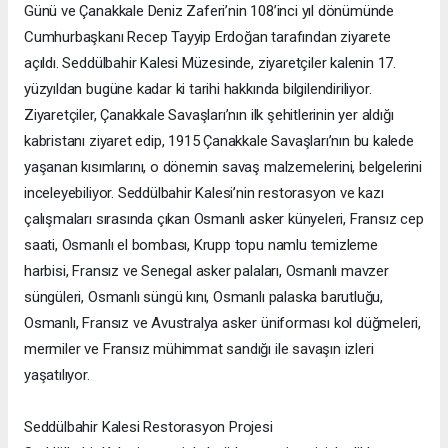
Günü ve Çanakkale Deniz Zaferi’nin 108’inci yıl dönümünde
Cumhurbaşkanı Recep Tayyip Erdoğan tarafından ziyarete
açıldı. Seddülbahir Kalesi Müzesinde, ziyaretçiler kalenin 17.
yüzyıldan bugüne kadar ki tarihi hakkında bilgilendiriliyor.
Ziyaretçiler, Çanakkale Savaşları’nın ilk şehitlerinin yer aldığı
kabristanı ziyaret edip, 1915 Çanakkale Savaşları’nın bu kalede
yaşanan kısımlarını, o dönemin savaş malzemelerini, belgelerini
inceleyebiliyor. Seddülbahir Kalesi’nin restorasyon ve kazı
çalışmaları sırasında çıkan Osmanlı asker künyeleri, Fransız cep
saati, Osmanlı el bombası, Krupp topu namlu temizleme
harbisi, Fransız ve Senegal asker palaları, Osmanlı mavzer
süngüleri, Osmanlı süngü kını, Osmanlı palaska barutluğu,
Osmanlı, Fransız ve Avustralya asker üniforması kol düğmeleri,
mermiler ve Fransız mühimmat sandığı ile savaşın izleri
yaşatılıyor.
Seddülbahir Kalesi Restorasyon Projesi