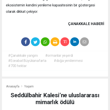
ekosistemin kendini yenileme kapasitesinin bir göstergesi
olarak dikkat çekiyor.
ÇANAKKALE HABERİ
#Çanakkale yangını
#ormanlar yeşerdi
#Eceabat Büyükanafarta
#doğa yenilenmesi
#700 hektar
Anasayfa
Yaşam
Seddülbahir Kalesi’ne uluslararası
mimarlık ödülü