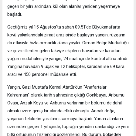
geçen bir yılın ardından, kül olan alanlar yeniden yeşermeye
başladı.
Geçtiğimiz yıl 15 Ağustos'ta sabah 09.51'de Büyükanafarta
köyü yakınlarındaki ziraat arazisinde başlayan yangın, rüzgarın
da etkisiyle hızla ormanlık alana yayıldı. Orman Bölge Müdürlüğü
ve çevre illerden gelen takviye ekiplerin havadan ve karadan
yoğun müdahalesiyle yangın, 24 saat içinde kontrol altına alındı.
Yangına havadan 9 uçak ve 12 helikopter, karadan ise 69 kara
aracı ve 450 personel müdahale etti.
Yangın, Gazi Mustafa Kemal Atatürk'ün "Anafartalar
Kahramanı" olarak tarih sahnesine çıktığı Conkbayırı, Arıburnu
Ovası, Anzak Koyu ve Arıburnu yarlarının bir bölümü de dahil
olmak üzere geniş bir alanda etkili olmuştu. Ancak doğa,
yaşanan felaketin yaralarını sarmaya başladı. Yanan alanların
üzerinden geçen 1 yıl içinde, toprağın yeniden canlandığı ve yeni
bitki örtüsünün filizlendiği gözlemlendi. Bu durum, bölgedeki