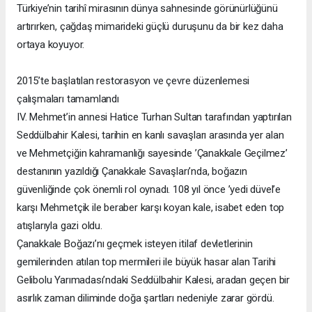
Türkiye’nin tarihî mirasının dünya sahnesinde görünürlüğünü
artırırken, çağdaş mimarideki güçlü duruşunu da bir kez daha
ortaya koyuyor.
2015’te başlatılan restorasyon ve çevre düzenlemesi
çalışmaları tamamlandı
IV. Mehmet’in annesi Hatice Turhan Sultan tarafından yaptırılan
Seddülbahir Kalesi, tarihin en kanlı savaşları arasında yer alan
ve Mehmetçiğin kahramanlığı sayesinde ’Çanakkale Geçilmez’
destanının yazıldığı Çanakkale Savaşları’nda, boğazın
güvenliğinde çok önemli rol oynadı. 108 yıl önce ’yedi düvel’e
karşı Mehmetçik ile beraber karşı koyan kale, isabet eden top
atışlarıyla gazi oldu.
Çanakkale Boğazı’nı geçmek isteyen itilaf devletlerinin
gemilerinden atılan top mermileri ile büyük hasar alan Tarihi
Gelibolu Yarımadası’ndaki Seddülbahir Kalesi, aradan geçen bir
asırlık zaman diliminde doğa şartları nedeniyle zarar gördü.