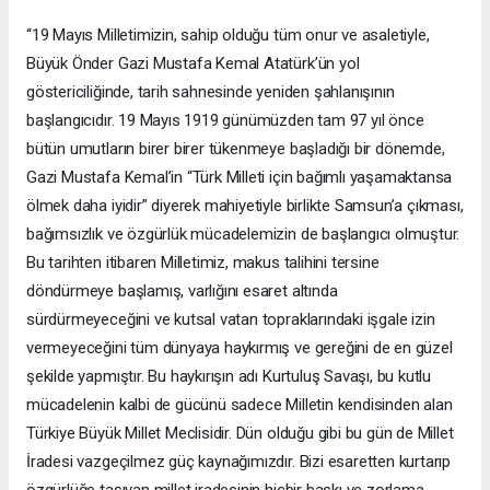
“19 Mayıs Milletimizin, sahip olduğu tüm onur ve asaletiyle,
Büyük Önder Gazi Mustafa Kemal Atatürk’ün yol
göstericiliğinde, tarih sahnesinde yeniden şahlanışının
başlangıcıdır. 19 Mayıs 1919 günümüzden tam 97 yıl önce
bütün umutların birer birer tükenmeye başladığı bir dönemde,
Gazi Mustafa Kemal’in “Türk Milleti için bağımlı yaşamaktansa
ölmek daha iyidir” diyerek mahiyetiyle birlikte Samsun’a çıkması,
bağımsızlık ve özgürlük mücadelemizin de başlangıcı olmuştur.
Bu tarihten itibaren Milletimiz, makus talihini tersine
döndürmeye başlamış, varlığını esaret altında
sürdürmeyeceğini ve kutsal vatan topraklarındaki işgale izin
vermeyeceğini tüm dünyaya haykırmış ve gereğini de en güzel
şekilde yapmıştır. Bu haykırışın adı Kurtuluş Savaşı, bu kutlu
mücadelenin kalbi de gücünü sadece Milletin kendisinden alan
Türkiye Büyük Millet Meclisidir. Dün olduğu gibi bu gün de Millet
İradesi vazgeçilmez güç kaynağımızdır. Bizi esaretten kurtarıp
özgürlüğe taşıyan millet iradesinin hiçbir baskı ve zorlama