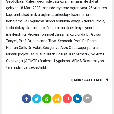
Seddülbahir Kalesi, geçmişle bağ kuran mimarisiyle dikkat
çekiyor. 18 Mart 2023 tarihinde ziyarete açılan yapı, 26 yıl süren
kapsamlı akademik araştırma, arkeolojik kazı, mimari
belgeleme ve uygulama süreci sonunda ayağa kaldırıldı. Proje,
tarihî dokuyu korurken çağdaş mimarlık ilkeleriyle yeniden
işlevlendirildi. Projenin bilimsel danışma kurulunda Dr. Gülsün
Tanyeli, Prof. Dr. Lucienne Thys-Şenocak, Prof. Dr. Rahmi
Nurhan Çelik, Dr. Haluk Sesigür ve Arzu Özsavaşcı yer aldı.
Mimari projeyi ise Yusuf Burak Dolu (KOOP Mimarlık) ve Arzu
Özsavaşcı (AOMTD) üstlendi. Uygulama, ABMA Restorasyon
tarafından gerçekleştirildi.
ÇANAKKALE HABERİ