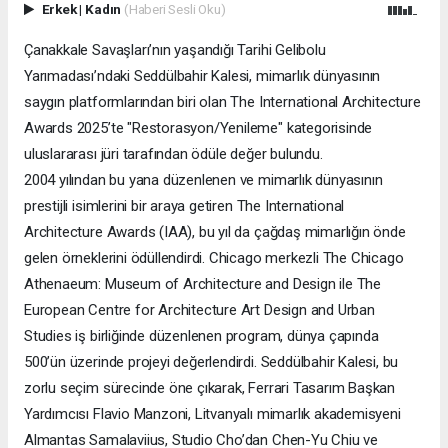
Erkek
|
Kadın
(Haberi Sesli Oku)
Çanakkale Savaşları’nın yaşandığı Tarihi Gelibolu
Yarımadası’ndaki Seddülbahir Kalesi, mimarlık dünyasının
saygın platformlarından biri olan The International Architecture
Awards 2025’te "Restorasyon/Yenileme" kategorisinde
uluslararası jüri tarafından ödüle değer bulundu.
2004 yılından bu yana düzenlenen ve mimarlık dünyasının
prestijli isimlerini bir araya getiren The International
Architecture Awards (IAA), bu yıl da çağdaş mimarlığın önde
gelen örneklerini ödüllendirdi. Chicago merkezli The Chicago
Athenaeum: Museum of Architecture and Design ile The
European Centre for Architecture Art Design and Urban
Studies iş birliğinde düzenlenen program, dünya çapında
500’ün üzerinde projeyi değerlendirdi. Seddülbahir Kalesi, bu
zorlu seçim sürecinde öne çıkarak, Ferrari Tasarım Başkan
Yardımcısı Flavio Manzoni, Litvanyalı mimarlık akademisyeni
Almantas Samalaviius, Studio Cho’dan Chen-Yu Chiu ve