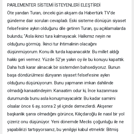
PARLEMENTER SİSTEMİ İSTEYENLERİ ELEŞTİRDİ
Öte yandan Turan, önceki gün akşam da Habertürk TV'de
gündeme dair soruları cevapladı. Eski sisteme dönüşün siyaset
felsefesine aykırı olduğunu dile getiren Turan, şu açıklamalarda
bulundu; "Asla ikinci tura kalmayacak. Halkımız neyin ne
olduğunu görmüş. İkinci tur ihtimalinin olacağını
düşünmüyorum. Konu ilk turda kapanacaktır. Bu millet aldığı
hakkı geri vermez. Yüzde 52'ye yakın oy ile bu konuyu kapattık.
Daha hızlı karar alınacak bir sistemden bahsediyoruz. Bunun
başa döndürülmesi dünyanın siyaset felsefesine aykırı
olduğunu düşünüyorum. Bunu yapmanın imkan dahilinde
olmadığı kanaatindeyim. Kanaatim odur ki, İnce kazanması
durumunda bunu asla konuşmayacaktır. Bu kadar samimi
olsalar önce 6 ay, sonra 2 yıl içinde demezlerdi. Akşener
başkanlık şansı olmadığını görünce, Kılıçdaroğlu ile nasıl bir yol
çizeriz onu düşünüyor. Yeni dönemde Meclis çoğunluğu ile ne
yapabilirizi tartışıyorsanız, bu yenilgiyi kabul etmektir. Bitmiş