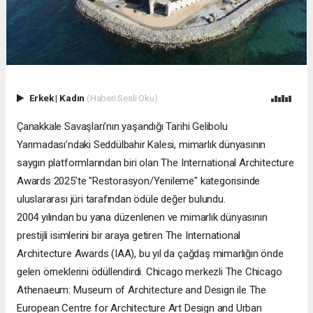
Erkek
|
Kadın
(Haberi Sesli Oku)
Çanakkale Savaşları’nın yaşandığı Tarihi Gelibolu
Yarımadası’ndaki Seddülbahir Kalesi, mimarlık dünyasının
saygın platformlarından biri olan The International Architecture
Awards 2025’te "Restorasyon/Yenileme" kategorisinde
uluslararası jüri tarafından ödüle değer bulundu.
2004 yılından bu yana düzenlenen ve mimarlık dünyasının
prestijli isimlerini bir araya getiren The International
Architecture Awards (IAA), bu yıl da çağdaş mimarlığın önde
gelen örneklerini ödüllendirdi. Chicago merkezli The Chicago
Athenaeum: Museum of Architecture and Design ile The
European Centre for Architecture Art Design and Urban