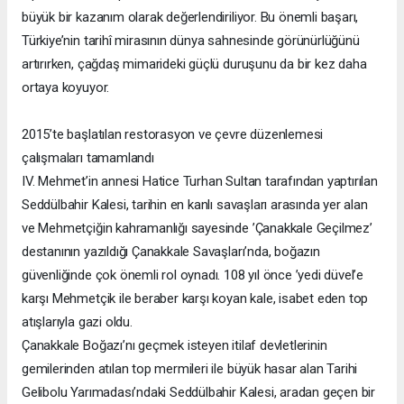
büyük bir kazanım olarak değerlendiriliyor. Bu önemli başarı,
Türkiye’nin tarihî mirasının dünya sahnesinde görünürlüğünü
artırırken, çağdaş mimarideki güçlü duruşunu da bir kez daha
ortaya koyuyor.
2015’te başlatılan restorasyon ve çevre düzenlemesi
çalışmaları tamamlandı
IV. Mehmet’in annesi Hatice Turhan Sultan tarafından yaptırılan
Seddülbahir Kalesi, tarihin en kanlı savaşları arasında yer alan
ve Mehmetçiğin kahramanlığı sayesinde ’Çanakkale Geçilmez’
destanının yazıldığı Çanakkale Savaşları’nda, boğazın
güvenliğinde çok önemli rol oynadı. 108 yıl önce ’yedi düvel’e
karşı Mehmetçik ile beraber karşı koyan kale, isabet eden top
atışlarıyla gazi oldu.
Çanakkale Boğazı’nı geçmek isteyen itilaf devletlerinin
gemilerinden atılan top mermileri ile büyük hasar alan Tarihi
Gelibolu Yarımadası’ndaki Seddülbahir Kalesi, aradan geçen bir