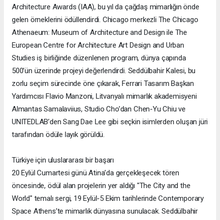
Architecture Awards (IAA), bu yıl da çağdaş mimarlığın önde
gelen örneklerini ödüllendirdi. Chicago merkezli The Chicago
Athenaeum: Museum of Architecture and Design ile The
European Centre for Architecture Art Design and Urban
Studies iş birliğinde düzenlenen program, dünya çapında
500’ün üzerinde projeyi değerlendirdi. Seddülbahir Kalesi, bu
zorlu seçim sürecinde öne çıkarak, Ferrari Tasarım Başkan
Yardımcısı Flavio Manzoni, Litvanyalı mimarlık akademisyeni
Almantas Samalaviius, Studio Cho’dan Chen-Yu Chiu ve
UNITEDLAB’den Sang Dae Lee gibi seçkin isimlerden oluşan jüri
tarafından ödüle layık görüldü.
Türkiye için uluslararası bir başarı
20 Eylül Cumartesi günü Atina’da gerçekleşecek tören
öncesinde, ödül alan projelerin yer aldığı "The City and the
World" temalı sergi, 19 Eylül-5 Ekim tarihlerinde Contemporary
Space Athens’te mimarlık dünyasına sunulacak. Seddülbahir