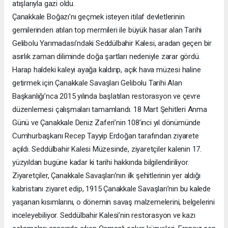
atışlarıyla gazi oldu.
Çanakkale Boğazı’nı geçmek isteyen itilaf devletlerinin
gemilerinden atılan top mermileri ile büyük hasar alan Tarihi
Gelibolu Yarımadası’ndaki Seddülbahir Kalesi, aradan geçen bir
asırlık zaman diliminde doğa şartları nedeniyle zarar gördü.
Harap haldeki kaleyi ayağa kaldırıp, açık hava müzesi haline
getirmek için Çanakkale Savaşları Gelibolu Tarihi Alan
Başkanlığı’nca 2015 yılında başlatılan restorasyon ve çevre
düzenlemesi çalışmaları tamamlandı. 18 Mart Şehitleri Anma
Günü ve Çanakkale Deniz Zaferi’nin 108’inci yıl dönümünde
Cumhurbaşkanı Recep Tayyip Erdoğan tarafından ziyarete
açıldı. Seddülbahir Kalesi Müzesinde, ziyaretçiler kalenin 17.
yüzyıldan bugüne kadar ki tarihi hakkında bilgilendiriliyor.
Ziyaretçiler, Çanakkale Savaşları’nın ilk şehitlerinin yer aldığı
kabristanı ziyaret edip, 1915 Çanakkale Savaşları’nın bu kalede
yaşanan kısımlarını, o dönemin savaş malzemelerini, belgelerini
inceleyebiliyor. Seddülbahir Kalesi’nin restorasyon ve kazı