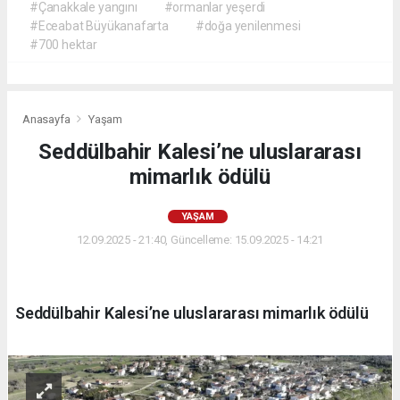
#Çanakkale yangını
#ormanlar yeşerdi
#Eceabat Büyükanafarta
#doğa yenilenmesi
#700 hektar
Anasayfa
Yaşam
Seddülbahir Kalesi’ne uluslararası
mimarlık ödülü
YAŞAM
12.09.2025 - 21:40, Güncelleme: 15.09.2025 - 14:21
Seddülbahir Kalesi’ne uluslararası mimarlık ödülü