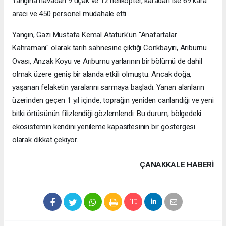
Yangına havadan 9 uçak ve 12 helikopter, karadan ise 69 kara
aracı ve 450 personel müdahale etti.
Yangın, Gazi Mustafa Kemal Atatürk'ün "Anafartalar
Kahramanı" olarak tarih sahnesine çıktığı Conkbayırı, Arıburnu
Ovası, Anzak Koyu ve Arıburnu yarlarının bir bölümü de dahil
olmak üzere geniş bir alanda etkili olmuştu. Ancak doğa,
yaşanan felaketin yaralarını sarmaya başladı. Yanan alanların
üzerinden geçen 1 yıl içinde, toprağın yeniden canlandığı ve yeni
bitki örtüsünün filizlendiği gözlemlendi. Bu durum, bölgedeki
ekosistemin kendini yenileme kapasitesinin bir göstergesi
olarak dikkat çekiyor.
ÇANAKKALE HABERİ