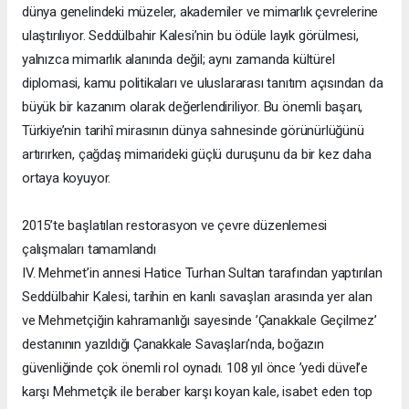
dünya genelindeki müzeler, akademiler ve mimarlık çevrelerine
ulaştırılıyor. Seddülbahir Kalesi’nin bu ödüle layık görülmesi,
yalnızca mimarlık alanında değil; aynı zamanda kültürel
diplomasi, kamu politikaları ve uluslararası tanıtım açısından da
büyük bir kazanım olarak değerlendiriliyor. Bu önemli başarı,
Türkiye’nin tarihî mirasının dünya sahnesinde görünürlüğünü
artırırken, çağdaş mimarideki güçlü duruşunu da bir kez daha
ortaya koyuyor.
2015’te başlatılan restorasyon ve çevre düzenlemesi
çalışmaları tamamlandı
IV. Mehmet’in annesi Hatice Turhan Sultan tarafından yaptırılan
Seddülbahir Kalesi, tarihin en kanlı savaşları arasında yer alan
ve Mehmetçiğin kahramanlığı sayesinde ’Çanakkale Geçilmez’
destanının yazıldığı Çanakkale Savaşları’nda, boğazın
güvenliğinde çok önemli rol oynadı. 108 yıl önce ’yedi düvel’e
karşı Mehmetçik ile beraber karşı koyan kale, isabet eden top