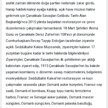
asırlık zaman diliminde doğa şartları nedeniyle zarar gördü.
Harap haldeki kaleyi ayağa kaldırıp, açık hava müzesi haline
getirmek için Çanakkale Savaşları Gelibolu Tarihi Alan
Başkanlığı’nca 2015 yılında başlatılan restorasyon ve çevre
düzenlemesi çalışmaları tamamlandı. 18 Mart Şehitleri Anma
Günü ve Çanakkale Deniz Zaferi’nin 108’inci yıl dönümünde
Cumhurbaşkanı Recep Tayyip Erdoğan tarafından ziyarete
açıldı. Seddülbahir Kalesi Müzesinde, ziyaretçiler kalenin 17.
yüzyıldan bugüne kadar ki tarihi hakkında bilgilendiriliyor.
Ziyaretçiler, Çanakkale Savaşları’nın ilk şehitlerinin yer aldığı
kabristanı ziyaret edip, 1915 Çanakkale Savaşları’nın bu kalede
yaşanan kısımlarını, o dönemin savaş malzemelerini, belgelerini
inceleyebiliyor. Seddülbahir Kalesi’nin restorasyon ve kazı
çalışmaları sırasında çıkan Osmanlı asker künyeleri, Fransız cep
saati, Osmanlı el bombası, Krupp topu namlu temizleme
harbisi, Fransız ve Senegal asker palaları, Osmanlı mavzer
süngüleri, Osmanlı süngü kını, Osmanlı palaska barutluğu,