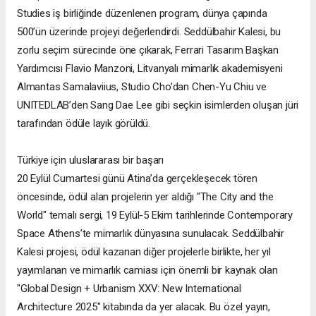
Studies iş birliğinde düzenlenen program, dünya çapında
500’ün üzerinde projeyi değerlendirdi. Seddülbahir Kalesi, bu
zorlu seçim sürecinde öne çıkarak, Ferrari Tasarım Başkan
Yardımcısı Flavio Manzoni, Litvanyalı mimarlık akademisyeni
Almantas Samalaviius, Studio Cho’dan Chen-Yu Chiu ve
UNITEDLAB’den Sang Dae Lee gibi seçkin isimlerden oluşan jüri
tarafından ödüle layık görüldü.
Türkiye için uluslararası bir başarı
20 Eylül Cumartesi günü Atina’da gerçekleşecek tören
öncesinde, ödül alan projelerin yer aldığı "The City and the
World" temalı sergi, 19 Eylül-5 Ekim tarihlerinde Contemporary
Space Athens’te mimarlık dünyasına sunulacak. Seddülbahir
Kalesi projesi, ödül kazanan diğer projelerle birlikte, her yıl
yayımlanan ve mimarlık camiası için önemli bir kaynak olan
"Global Design + Urbanism XXV: New International
Architecture 2025" kitabında da yer alacak. Bu özel yayın,