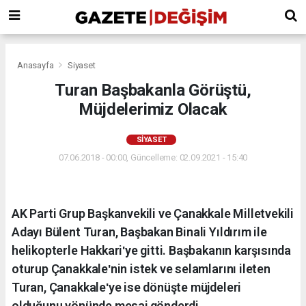
Anasayfa
Siyaset
Turan Başbakanla Görüştü,
Müjdelerimiz Olacak
SIYASET
07.06.2018 - 00:00, Güncelleme: 02.09.2021 - 15:40
AK Parti Grup Başkanvekili ve Çanakkale Milletvekili
Adayı Bülent Turan, Başbakan Binali Yıldırım ile
helikopterle Hakkariʹye gitti. Başbakanın karşısında
oturup Çanakkaleʹnin istek ve selamlarını ileten
Turan, Çanakkaleʹye ise dönüşte müjdeleri
olduğunu yönünde mesaj gönderdi.