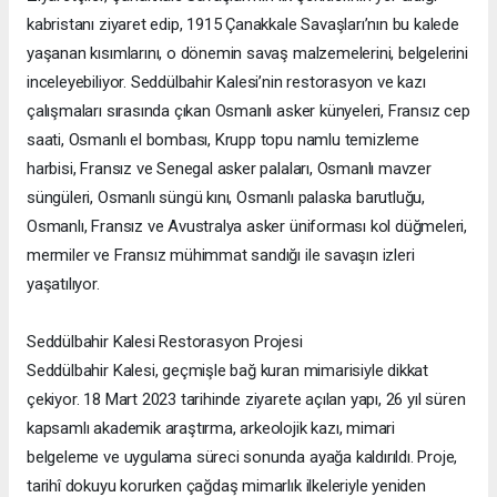
kabristanı ziyaret edip, 1915 Çanakkale Savaşları’nın bu kalede
yaşanan kısımlarını, o dönemin savaş malzemelerini, belgelerini
inceleyebiliyor. Seddülbahir Kalesi’nin restorasyon ve kazı
çalışmaları sırasında çıkan Osmanlı asker künyeleri, Fransız cep
saati, Osmanlı el bombası, Krupp topu namlu temizleme
harbisi, Fransız ve Senegal asker palaları, Osmanlı mavzer
süngüleri, Osmanlı süngü kını, Osmanlı palaska barutluğu,
Osmanlı, Fransız ve Avustralya asker üniforması kol düğmeleri,
mermiler ve Fransız mühimmat sandığı ile savaşın izleri
yaşatılıyor.
Seddülbahir Kalesi Restorasyon Projesi
Seddülbahir Kalesi, geçmişle bağ kuran mimarisiyle dikkat
çekiyor. 18 Mart 2023 tarihinde ziyarete açılan yapı, 26 yıl süren
kapsamlı akademik araştırma, arkeolojik kazı, mimari
belgeleme ve uygulama süreci sonunda ayağa kaldırıldı. Proje,
tarihî dokuyu korurken çağdaş mimarlık ilkeleriyle yeniden