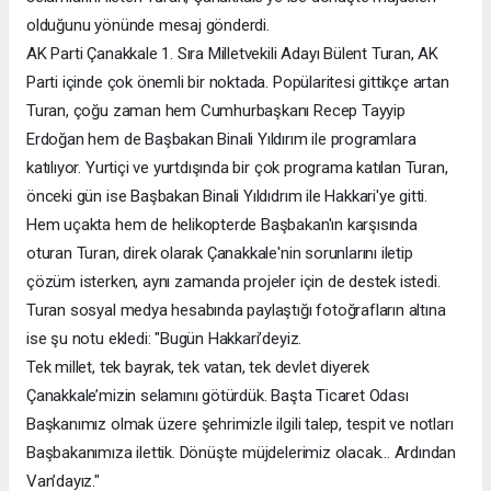
olduğunu yönünde mesaj gönderdi.
AK Parti Çanakkale 1. Sıra Milletvekili Adayı Bülent Turan, AK
Parti içinde çok önemli bir noktada. Popülaritesi gittikçe artan
Turan, çoğu zaman hem Cumhurbaşkanı Recep Tayyip
Erdoğan hem de Başbakan Binali Yıldırım ile programlara
katılıyor. Yurtiçi ve yurtdışında bir çok programa katılan Turan,
önceki gün ise Başbakan Binali Yıldıdrım ile Hakkari'ye gitti.
Hem uçakta hem de helikopterde Başbakan'ın karşısında
oturan Turan, direk olarak Çanakkale'nin sorunlarını iletip
çözüm isterken, aynı zamanda projeler için de destek istedi.
Turan sosyal medya hesabında paylaştığı fotoğrafların altına
ise şu notu ekledi: "Bugün Hakkari’deyiz.
Tek millet, tek bayrak, tek vatan, tek devlet diyerek
Çanakkale’mizin selamını götürdük. Başta Ticaret Odası
Başkanımız olmak üzere şehrimizle ilgili talep, tespit ve notları
Başbakanımıza ilettik. Dönüşte müjdelerimiz olacak... Ardından
Van’dayız."