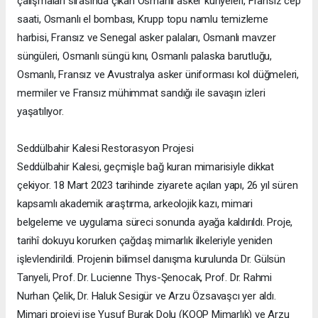
çalışmaları sırasında çıkan Osmanlı asker künyeleri, Fransız cep
saati, Osmanlı el bombası, Krupp topu namlu temizleme
harbisi, Fransız ve Senegal asker palaları, Osmanlı mavzer
süngüleri, Osmanlı süngü kını, Osmanlı palaska barutluğu,
Osmanlı, Fransız ve Avustralya asker üniforması kol düğmeleri,
mermiler ve Fransız mühimmat sandığı ile savaşın izleri
yaşatılıyor.
Seddülbahir Kalesi Restorasyon Projesi
Seddülbahir Kalesi, geçmişle bağ kuran mimarisiyle dikkat
çekiyor. 18 Mart 2023 tarihinde ziyarete açılan yapı, 26 yıl süren
kapsamlı akademik araştırma, arkeolojik kazı, mimari
belgeleme ve uygulama süreci sonunda ayağa kaldırıldı. Proje,
tarihî dokuyu korurken çağdaş mimarlık ilkeleriyle yeniden
işlevlendirildi. Projenin bilimsel danışma kurulunda Dr. Gülsün
Tanyeli, Prof. Dr. Lucienne Thys-Şenocak, Prof. Dr. Rahmi
Nurhan Çelik, Dr. Haluk Sesigür ve Arzu Özsavaşcı yer aldı.
Mimari projeyi ise Yusuf Burak Dolu (KOOP Mimarlık) ve Arzu