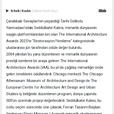
Erkek
|
Kadın
(Haberi Sesli Oku)
Çanakkale Savaşları’nın yaşandığı Tarihi Gelibolu
Yarımadası’ndaki Seddülbahir Kalesi, mimarlık dünyasının
saygın platformlarından biri olan The International Architecture
Awards 2025’te "Restorasyon/Yenileme" kategorisinde
uluslararası jüri tarafından ödüle değer bulundu.
2004 yılından bu yana düzenlenen ve mimarlık dünyasının
prestijli isimlerini bir araya getiren The International
Architecture Awards (IAA), bu yıl da çağdaş mimarlığın önde
gelen örneklerini ödüllendirdi. Chicago merkezli The Chicago
Athenaeum: Museum of Architecture and Design ile The
European Centre for Architecture Art Design and Urban
Studies iş birliğinde düzenlenen program, dünya çapında
500’ün üzerinde projeyi değerlendirdi. Seddülbahir Kalesi, bu
zorlu seçim sürecinde öne çıkarak, Ferrari Tasarım Başkan
Yardımcısı Flavio Manzoni, Litvanyalı mimarlık akademisyeni