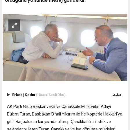
Erkek
|
Kadın
(Haberi Sesli Oku)
AK Parti Grup Başkanvekili ve Çanakkale Milletvekili Adayı
Bülent Turan, Başbakan Binali Yıldırım ile helikopterle Hakkari'ye
gitti. Başbakanın karşısında oturup Çanakkale'nin istek ve
selamlarını ileten Turan, Çanakkale'ye ise dönüşte müjdeleri