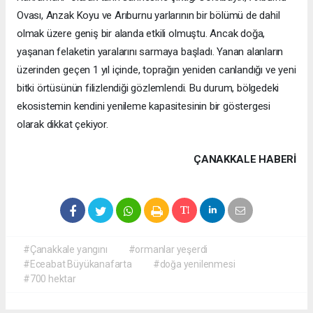
Ovası, Anzak Koyu ve Arıburnu yarlarının bir bölümü de dahil
olmak üzere geniş bir alanda etkili olmuştu. Ancak doğa,
yaşanan felaketin yaralarını sarmaya başladı. Yanan alanların
üzerinden geçen 1 yıl içinde, toprağın yeniden canlandığı ve yeni
bitki örtüsünün filizlendiği gözlemlendi. Bu durum, bölgedeki
ekosistemin kendini yenileme kapasitesinin bir göstergesi
olarak dikkat çekiyor.
ÇANAKKALE HABERİ
#Çanakkale yangını
#ormanlar yeşerdi
#Eceabat Büyükanafarta
#doğa yenilenmesi
#700 hektar