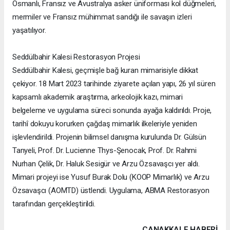
Osmanlı, Fransız ve Avustralya asker üniforması kol düğmeleri,
mermiler ve Fransız mühimmat sandığı ile savaşın izleri
yaşatılıyor.
Seddülbahir Kalesi Restorasyon Projesi
Seddülbahir Kalesi, geçmişle bağ kuran mimarisiyle dikkat
çekiyor. 18 Mart 2023 tarihinde ziyarete açılan yapı, 26 yıl süren
kapsamlı akademik araştırma, arkeolojik kazı, mimari
belgeleme ve uygulama süreci sonunda ayağa kaldırıldı. Proje,
tarihî dokuyu korurken çağdaş mimarlık ilkeleriyle yeniden
işlevlendirildi. Projenin bilimsel danışma kurulunda Dr. Gülsün
Tanyeli, Prof. Dr. Lucienne Thys-Şenocak, Prof. Dr. Rahmi
Nurhan Çelik, Dr. Haluk Sesigür ve Arzu Özsavaşcı yer aldı.
Mimari projeyi ise Yusuf Burak Dolu (KOOP Mimarlık) ve Arzu
Özsavaşcı (AOMTD) üstlendi. Uygulama, ABMA Restorasyon
tarafından gerçekleştirildi.
ÇANAKKALE HABERİ