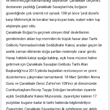
ve Mehmetçiğin kahramanlığı sayesinde ’Çanakkale Geçilmez’
destanının yazıldığı Çanakkale Savaşları’nda, boğazın
güvenliğinde çok önemli rol oynadı. 108 yıl önce ’yedi düvel’e
karşı Mehmetçik ile beraber karşı koyan kale, isabet eden top
atışlarıyla gazi oldu.
Çanakkale Boğazı’nı geçmek isteyen itilaf devletlerinin
gemilerinden atılan top mermileri ile büyük hasar alan Tarihi
Gelibolu Yarımadası’ndaki Seddülbahir Kalesi, aradan geçen bir
asırlık zaman diliminde doğa şartları nedeniyle zarar gördü.
Harap haldeki kaleyi ayağa kaldırıp, açık hava müzesi haline
getirmek için Çanakkale Savaşları Gelibolu Tarihi Alan
Başkanlığı’nca 2015 yılında başlatılan restorasyon ve çevre
düzenlemesi çalışmaları tamamlandı. 18 Mart Şehitleri Anma
Günü ve Çanakkale Deniz Zaferi’nin 108’inci yıl dönümünde
Cumhurbaşkanı Recep Tayyip Erdoğan tarafından ziyarete
açıldı. Seddülbahir Kalesi Müzesinde, ziyaretçiler kalenin 17.
yüzyıldan bugüne kadar ki tarihi hakkında bilgilendiriliyor.
Ziyaretçiler, Çanakkale Savaşları’nın ilk şehitlerinin yer aldığı