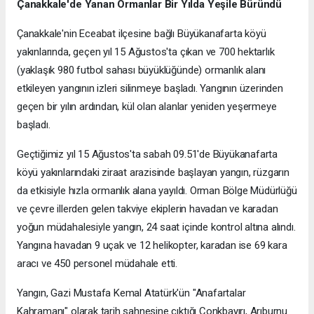
Çanakkale'de Yanan Ormanlar Bir Yılda Yeşile Büründü
Çanakkale'nin Eceabat ilçesine bağlı Büyükanafarta köyü
yakınlarında, geçen yıl 15 Ağustos'ta çıkan ve 700 hektarlık
(yaklaşık 980 futbol sahası büyüklüğünde) ormanlık alanı
etkileyen yangının izleri silinmeye başladı. Yangının üzerinden
geçen bir yılın ardından, kül olan alanlar yeniden yeşermeye
başladı.
Geçtiğimiz yıl 15 Ağustos'ta sabah 09.51'de Büyükanafarta
köyü yakınlarındaki ziraat arazisinde başlayan yangın, rüzgarın
da etkisiyle hızla ormanlık alana yayıldı. Orman Bölge Müdürlüğü
ve çevre illerden gelen takviye ekiplerin havadan ve karadan
yoğun müdahalesiyle yangın, 24 saat içinde kontrol altına alındı.
Yangına havadan 9 uçak ve 12 helikopter, karadan ise 69 kara
aracı ve 450 personel müdahale etti.
Yangın, Gazi Mustafa Kemal Atatürk'ün "Anafartalar
Kahramanı" olarak tarih sahnesine çıktığı Conkbayırı, Arıburnu