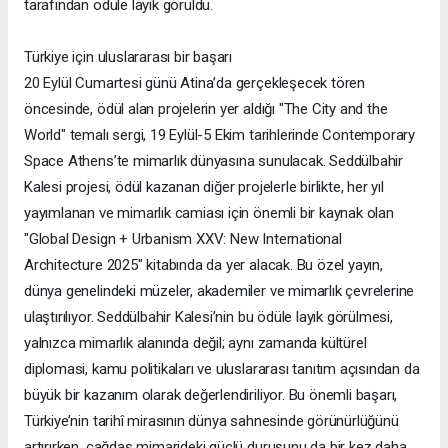
tarafından ödüle layık görüldü.
Türkiye için uluslararası bir başarı
20 Eylül Cumartesi günü Atina’da gerçekleşecek tören
öncesinde, ödül alan projelerin yer aldığı "The City and the
World" temalı sergi, 19 Eylül-5 Ekim tarihlerinde Contemporary
Space Athens’te mimarlık dünyasına sunulacak. Seddülbahir
Kalesi projesi, ödül kazanan diğer projelerle birlikte, her yıl
yayımlanan ve mimarlık camiası için önemli bir kaynak olan
"Global Design + Urbanism XXV: New International
Architecture 2025" kitabında da yer alacak. Bu özel yayın,
dünya genelindeki müzeler, akademiler ve mimarlık çevrelerine
ulaştırılıyor. Seddülbahir Kalesi’nin bu ödüle layık görülmesi,
yalnızca mimarlık alanında değil; aynı zamanda kültürel
diplomasi, kamu politikaları ve uluslararası tanıtım açısından da
büyük bir kazanım olarak değerlendiriliyor. Bu önemli başarı,
Türkiye’nin tarihî mirasının dünya sahnesinde görünürlüğünü
artırırken, çağdaş mimarideki güçlü duruşunu da bir kez daha