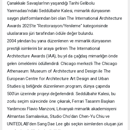
Çanakkale Savaşları’nın yaşandığı Tarihi Gelibolu
Yarımadası’ndaki Seddülbahir Kalesi, mimarlık dünyasının
saygın platformlarından biri olan The International Architecture
Awards 2025’te "Restorasyon/Yenileme" kategorisinde
uluslararası jüri tarafından ödüle değer bulundu.
2004 yılından bu yana düzenlenen ve mimarlık dünyasının
prestijli isimlerini bir araya getiren The International
Architecture Awards (IAA), bu yıl da çağdaş mimarlığın önde
gelen örneklerini ödüllendirdi. Chicago merkezli The Chicago
Athenaeum: Museum of Architecture and Design ile The
European Centre for Architecture Art Design and Urban
Studies iş birliğinde düzenlenen program, dünya çapında
500’ün üzerinde projeyi değerlendirdi. Seddülbahir Kalesi, bu
zorlu seçim sürecinde öne çıkarak, Ferrari Tasarım Başkan
Yardımcısı Flavio Manzoni, Litvanyalı mimarlık akademisyeni
Almantas Samalaviius, Studio Cho’dan Chen-Yu Chiu ve
UNITEDLAB’den Sang Dae Lee gibi seçkin isimlerden oluşan jüri