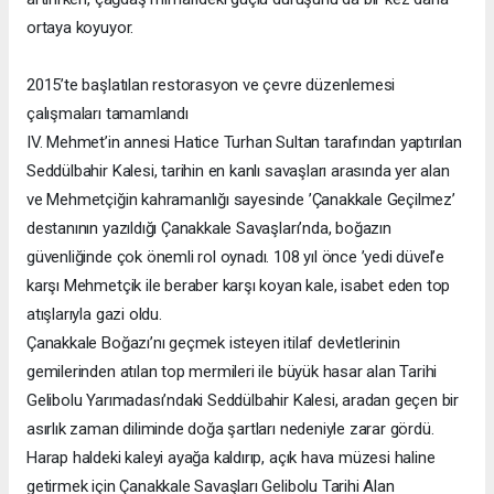
ortaya koyuyor.
2015’te başlatılan restorasyon ve çevre düzenlemesi
çalışmaları tamamlandı
IV. Mehmet’in annesi Hatice Turhan Sultan tarafından yaptırılan
Seddülbahir Kalesi, tarihin en kanlı savaşları arasında yer alan
ve Mehmetçiğin kahramanlığı sayesinde ’Çanakkale Geçilmez’
destanının yazıldığı Çanakkale Savaşları’nda, boğazın
güvenliğinde çok önemli rol oynadı. 108 yıl önce ’yedi düvel’e
karşı Mehmetçik ile beraber karşı koyan kale, isabet eden top
atışlarıyla gazi oldu.
Çanakkale Boğazı’nı geçmek isteyen itilaf devletlerinin
gemilerinden atılan top mermileri ile büyük hasar alan Tarihi
Gelibolu Yarımadası’ndaki Seddülbahir Kalesi, aradan geçen bir
asırlık zaman diliminde doğa şartları nedeniyle zarar gördü.
Harap haldeki kaleyi ayağa kaldırıp, açık hava müzesi haline
getirmek için Çanakkale Savaşları Gelibolu Tarihi Alan