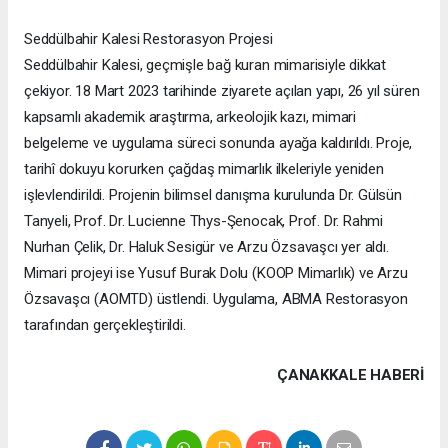
Seddülbahir Kalesi Restorasyon Projesi
Seddülbahir Kalesi, geçmişle bağ kuran mimarisiyle dikkat
çekiyor. 18 Mart 2023 tarihinde ziyarete açılan yapı, 26 yıl süren
kapsamlı akademik araştırma, arkeolojik kazı, mimari
belgeleme ve uygulama süreci sonunda ayağa kaldırıldı. Proje,
tarihî dokuyu korurken çağdaş mimarlık ilkeleriyle yeniden
işlevlendirildi. Projenin bilimsel danışma kurulunda Dr. Gülsün
Tanyeli, Prof. Dr. Lucienne Thys-Şenocak, Prof. Dr. Rahmi
Nurhan Çelik, Dr. Haluk Sesigür ve Arzu Özsavaşcı yer aldı.
Mimari projeyi ise Yusuf Burak Dolu (KOOP Mimarlık) ve Arzu
Özsavaşcı (AOMTD) üstlendi. Uygulama, ABMA Restorasyon
tarafından gerçekleştirildi.
ÇANAKKALE HABERİ