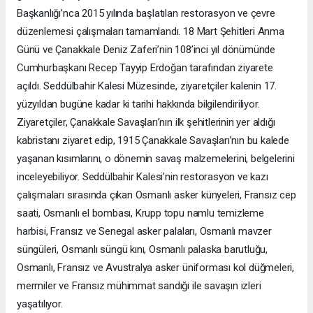
Başkanlığı’nca 2015 yılında başlatılan restorasyon ve çevre
düzenlemesi çalışmaları tamamlandı. 18 Mart Şehitleri Anma
Günü ve Çanakkale Deniz Zaferi’nin 108’inci yıl dönümünde
Cumhurbaşkanı Recep Tayyip Erdoğan tarafından ziyarete
açıldı. Seddülbahir Kalesi Müzesinde, ziyaretçiler kalenin 17.
yüzyıldan bugüne kadar ki tarihi hakkında bilgilendiriliyor.
Ziyaretçiler, Çanakkale Savaşları’nın ilk şehitlerinin yer aldığı
kabristanı ziyaret edip, 1915 Çanakkale Savaşları’nın bu kalede
yaşanan kısımlarını, o dönemin savaş malzemelerini, belgelerini
inceleyebiliyor. Seddülbahir Kalesi’nin restorasyon ve kazı
çalışmaları sırasında çıkan Osmanlı asker künyeleri, Fransız cep
saati, Osmanlı el bombası, Krupp topu namlu temizleme
harbisi, Fransız ve Senegal asker palaları, Osmanlı mavzer
süngüleri, Osmanlı süngü kını, Osmanlı palaska barutluğu,
Osmanlı, Fransız ve Avustralya asker üniforması kol düğmeleri,
mermiler ve Fransız mühimmat sandığı ile savaşın izleri
yaşatılıyor.