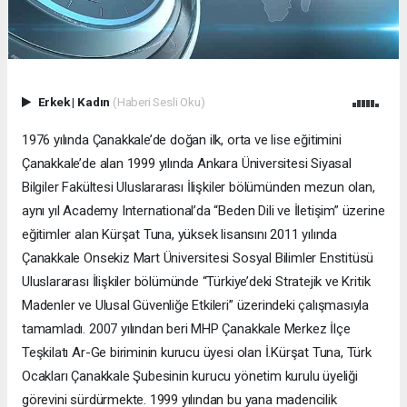
Erkek
|
Kadın
(Haberi Sesli Oku)
1976 yılında Çanakkale’de doğan ilk, orta ve lise eğitimini
Çanakkale’de alan 1999 yılında Ankara Üniversitesi Siyasal
Bilgiler Fakültesi Uluslararası İlişkiler bölümünden mezun olan,
aynı yıl Academy International’da “Beden Dili ve İletişim” üzerine
eğitimler alan Kürşat Tuna, yüksek lisansını 2011 yılında
Çanakkale Onsekiz Mart Üniversitesi Sosyal Bilimler Enstitüsü
Uluslararası İlişkiler bölümünde “Türkiye’deki Stratejik ve Kritik
Madenler ve Ulusal Güvenliğe Etkileri” üzerindeki çalışmasıyla
tamamladı. 2007 yılından beri MHP Çanakkale Merkez İlçe
Teşkilatı Ar-Ge biriminin kurucu üyesi olan İ.Kürşat Tuna, Türk
Ocakları Çanakkale Şubesinin kurucu yönetim kurulu üyeliği
görevini sürdürmekte. 1999 yılından bu yana madencilik