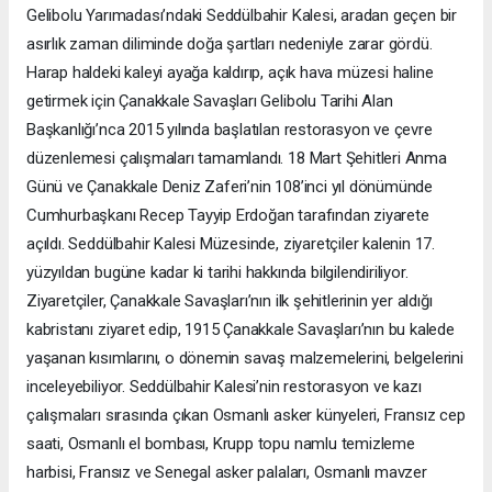
Gelibolu Yarımadası’ndaki Seddülbahir Kalesi, aradan geçen bir
asırlık zaman diliminde doğa şartları nedeniyle zarar gördü.
Harap haldeki kaleyi ayağa kaldırıp, açık hava müzesi haline
getirmek için Çanakkale Savaşları Gelibolu Tarihi Alan
Başkanlığı’nca 2015 yılında başlatılan restorasyon ve çevre
düzenlemesi çalışmaları tamamlandı. 18 Mart Şehitleri Anma
Günü ve Çanakkale Deniz Zaferi’nin 108’inci yıl dönümünde
Cumhurbaşkanı Recep Tayyip Erdoğan tarafından ziyarete
açıldı. Seddülbahir Kalesi Müzesinde, ziyaretçiler kalenin 17.
yüzyıldan bugüne kadar ki tarihi hakkında bilgilendiriliyor.
Ziyaretçiler, Çanakkale Savaşları’nın ilk şehitlerinin yer aldığı
kabristanı ziyaret edip, 1915 Çanakkale Savaşları’nın bu kalede
yaşanan kısımlarını, o dönemin savaş malzemelerini, belgelerini
inceleyebiliyor. Seddülbahir Kalesi’nin restorasyon ve kazı
çalışmaları sırasında çıkan Osmanlı asker künyeleri, Fransız cep
saati, Osmanlı el bombası, Krupp topu namlu temizleme
harbisi, Fransız ve Senegal asker palaları, Osmanlı mavzer