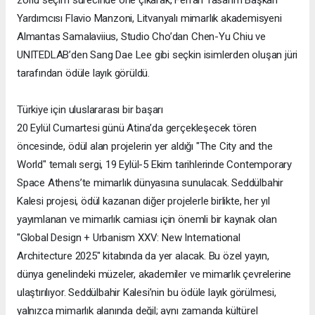
Yardımcısı Flavio Manzoni, Litvanyalı mimarlık akademisyeni
Almantas Samalaviius, Studio Cho’dan Chen-Yu Chiu ve
UNITEDLAB’den Sang Dae Lee gibi seçkin isimlerden oluşan jüri
tarafından ödüle layık görüldü.
Türkiye için uluslararası bir başarı
20 Eylül Cumartesi günü Atina’da gerçekleşecek tören
öncesinde, ödül alan projelerin yer aldığı "The City and the
World" temalı sergi, 19 Eylül-5 Ekim tarihlerinde Contemporary
Space Athens’te mimarlık dünyasına sunulacak. Seddülbahir
Kalesi projesi, ödül kazanan diğer projelerle birlikte, her yıl
yayımlanan ve mimarlık camiası için önemli bir kaynak olan
"Global Design + Urbanism XXV: New International
Architecture 2025" kitabında da yer alacak. Bu özel yayın,
dünya genelindeki müzeler, akademiler ve mimarlık çevrelerine
ulaştırılıyor. Seddülbahir Kalesi’nin bu ödüle layık görülmesi,
yalnızca mimarlık alanında değil; aynı zamanda kültürel