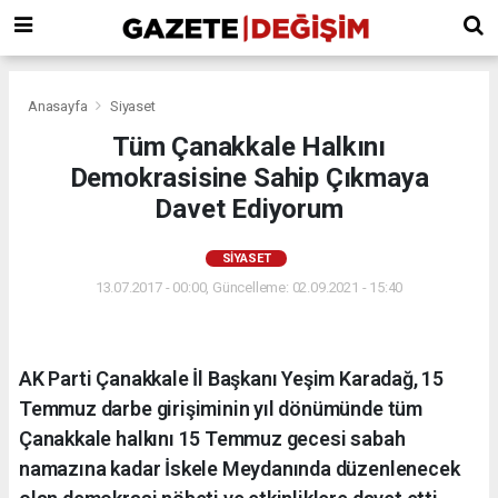
Anasayfa
Siyaset
Tüm Çanakkale Halkını
Demokrasisine Sahip Çıkmaya
Davet Ediyorum
SIYASET
13.07.2017 - 00:00, Güncelleme: 02.09.2021 - 15:40
AK Parti Çanakkale İl Başkanı Yeşim Karadağ, 15
Temmuz darbe girişiminin yıl dönümünde tüm
Çanakkale halkını 15 Temmuz gecesi sabah
namazına kadar İskele Meydanında düzenlenecek