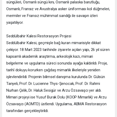
süngüleri, Osmanlı süngü kını, Osmanlı palaska barutluğu,
Osmanlı, Fransız ve Avustralya asker üniforması kol düğmeleri,
mermiler ve Fransız mühimmat sandığı ile savaşın izleri
yaşatılıyor.
Seddülbahir Kalesi Restorasyon Projesi
Seddülbahir Kalesi, geçmişle bağ kuran mimarisiyle dikkat
çekiyor. 18 Mart 2023 tarihinde ziyarete açılan yapı, 26 yıl süren
kapsamlı akademik araştırma, arkeolojik kazı, mimari
belgeleme ve uygulama süreci sonunda ayağa kaldırıldı. Proje,
tarihî dokuyu korurken çağdaş mimarlık ilkeleriyle yeniden
işlevlendirildi. Projenin bilimsel danışma kurulunda Dr. Gülsün
Tanyeli, Prof. Dr. Lucienne Thys-Şenocak, Prof. Dr. Rahmi
Nurhan Çelik, Dr. Haluk Sesigür ve Arzu Özsavaşcı yer aldı.
Mimari projeyi ise Yusuf Burak Dolu (KOOP Mimarlık) ve Arzu
Özsavaşcı (AOMTD) üstlendi. Uygulama, ABMA Restorasyon
tarafından gerçekleştirildi.