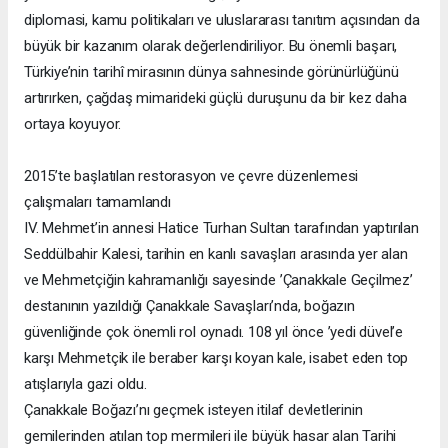
diplomasi, kamu politikaları ve uluslararası tanıtım açısından da
büyük bir kazanım olarak değerlendiriliyor. Bu önemli başarı,
Türkiye’nin tarihî mirasının dünya sahnesinde görünürlüğünü
artırırken, çağdaş mimarideki güçlü duruşunu da bir kez daha
ortaya koyuyor.
2015’te başlatılan restorasyon ve çevre düzenlemesi
çalışmaları tamamlandı
IV. Mehmet’in annesi Hatice Turhan Sultan tarafından yaptırılan
Seddülbahir Kalesi, tarihin en kanlı savaşları arasında yer alan
ve Mehmetçiğin kahramanlığı sayesinde ’Çanakkale Geçilmez’
destanının yazıldığı Çanakkale Savaşları’nda, boğazın
güvenliğinde çok önemli rol oynadı. 108 yıl önce ’yedi düvel’e
karşı Mehmetçik ile beraber karşı koyan kale, isabet eden top
atışlarıyla gazi oldu.
Çanakkale Boğazı’nı geçmek isteyen itilaf devletlerinin
gemilerinden atılan top mermileri ile büyük hasar alan Tarihi