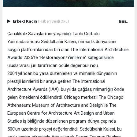
Erkek
|
Kadın
(Haberi Sesli Oku)
Çanakkale Savaşları’nın yaşandığı Tarihi Gelibolu
Yarımadası’ndaki Seddülbahir Kalesi, mimarlık dünyasının
saygın platformlarından biri olan The International Architecture
Awards 2025’te "Restorasyon/Yenileme" kategorisinde
uluslararası jüri tarafından ödüle değer bulundu.
2004 yılından bu yana düzenlenen ve mimarlık dünyasının
prestijli isimlerini bir araya getiren The International
Architecture Awards (IAA), bu yıl da çağdaş mimarlığın önde
gelen örneklerini ödüllendirdi. Chicago merkezli The Chicago
Athenaeum: Museum of Architecture and Design ile The
European Centre for Architecture Art Design and Urban
Studies iş birliğinde düzenlenen program, dünya çapında
500’ün üzerinde projeyi değerlendirdi. Seddülbahir Kalesi, bu
zorlu seçim sürecinde öne çıkarak, Ferrari Tasarım Başkan