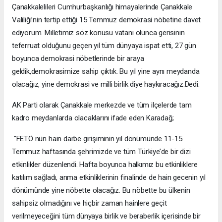
Çanakkalelileri Cumhurbaşkanlığı himayalerinde Çanakkale
Valiliği’nin tertip ettiği 15 Temmuz demokrasi nöbetine davet
ediyorum. Milletimiz söz konusu vatanı olunca gerisinin
teferruat olduğunu geçen yıl tüm dünyaya ispat etti, 27 gün
boyunca demokrasi nöbetlerinde bir araya
geldik,demokrasimize sahip çıktık. Bu yıl yine aynı meydanda
olacağız, yine demokrasi ve milli birlik diye haykıracağız.Dedi.
AK Parti olarak Çanakkale merkezde ve tüm ilçelerde tam
kadro meydanlarda olacaklarını ifade eden Karadağ;
"FETÖ nün hain darbe girişiminin yıl dönümünde 11-15
Temmuz haftasında şehrimizde ve tüm Türkiye’de bir dizi
etkinlikler düzenlendi. Hafta boyunca halkımız bu etkinliklere
katılım sağladı, anma etkinliklerinin finalinde de hain gecenin yıl
dönümünde yine nöbette olacağız. Bu nöbette bu ülkenin
sahipsiz olmadığını ve hiçbir zaman hainlere geçit
verilmeyeceğini tüm dünyaya birlik ve beraberlik içerisinde bir