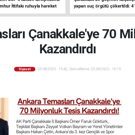
mhur İttifakı ruhuyla hareket
yapan suç örgütü çökertildi: 4
z
tutuklama
ları Çanakkale'ye 70 Mi
Kazandırdı
25.08.2025 - 15:42, Güncelleme: 25.08.2025 - 16:15
Siyaset