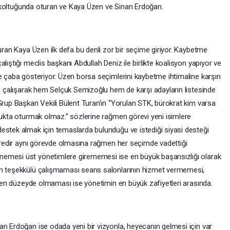
lık koltuğunda oturan ve Kaya Üzen ve Sinan Erdoğan.
turan Kaya Üzen ilk defa bu denli zor bir seçime giriyor. Kaybetme
lıştığı meclis başkanı Abdullah Deniz ile birlikte koalisyon yapıyor ve
le çaba gösteriyor. Üzen borsa seçimlerini kaybetme ihtimaline karşın
in çalışarak hem Selçuk Semizoğlu hem de karşı adayların listesinde
Grup Başkan Vekili Bülent Turan’ın “Yorulan STK, bürokrat kim varsa
ltukta oturmak olmaz.” sözlerine rağmen görevi yeni isimlere
estek almak için temaslarda bulunduğu ve istediği siyasi desteği
süredir aynı görevde olmasına rağmen her seçimde vadettiği
emesi üst yönetimlere girememesi ise en büyük başarısızlığı olarak
am teşekkülü çalışmaması seans salonlarının hizmet vermemesi,
lenen düzeyde olmaması ise yönetimin en büyük zafiyetleri arasında.
an Erdoğan ise odada yeni bir vizyonla, heyecanın gelmesi için var