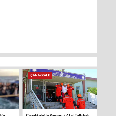
ÇANAKKALE
ığı
Çanakkale’de Kapsamlı Afet Tatbikatı,