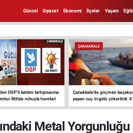
Güncel
Siyaset
Ekonomi
İlçeler
Yaşam
Eğit
ÇANAKKALE
den DSP’li katılım tartışmasına
Çanakkale’de göçmen kaçakçıl
mhur İttifakı ruhuyla hareket
yapan suç örgütü çökertildi: 4
z
tutuklama
ındaki Metal Yorgunluğu 