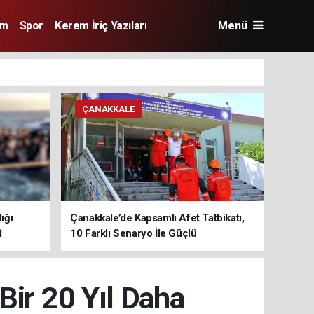
im
Spor
Kerem İriç Yazıları
Menü
ÇANAKKALE
ığı
Çanakkale’de Kapsamlı Afet Tatbikatı,
1
10 Farklı Senaryo İle Güçlü
Koordinasyon
Bir 20 Yıl Daha