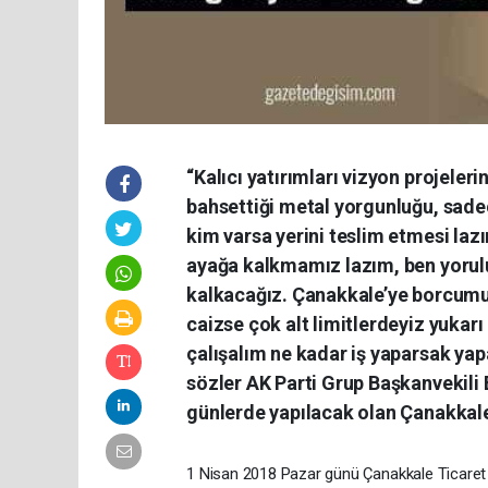
“Kalıcı yatırımları vizyon projele
bahsettiği metal yorgunluğu, sadec
kim varsa yerini teslim etmesi la
ayağa kalkmamız lazım, ben yorul
kalkacağız. Çanakkale’ye borcumuz
caizse çok alt limitlerdeyiz yukarı
çalışalım ne kadar iş yaparsak ya
sözler AK Parti Grup Başkanvekili 
günlerde yapılacak olan Çanakkale 
1 Nisan 2018 Pazar günü Çanakkale Ticaret B