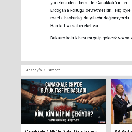
yönetiminden, hem de Çanakkale’nin en ön
Erdoğan’a koltuğu devretmesidir… Hiç öyle 
meclis başkanlığı da yıllardır değişmiyordu.
Hareket varsa bereket var…
Bakalım koltuk hırsı mı galip gelecek yoksa k
Anasayfa
Siyaset
Çanakkale CHP’de Sular Durulmuyor,
AK Parti’