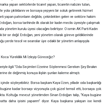
arka yapan sektörlerde ticaret yapan, ticaretin nabzını tutan,
lerle yola çıktıklarını ve borsaya yepyeni bir soluk getirerek hizmet
areti yapan patronların değilde, çekirdekten gelen ve sektöre hakim
 Erdoğan, borsa tarihinde ilk olarak bir kadın meclis üyesiyle çalışmak
da yönetim kurulu üyesi olacağını belirtiyor. O ismin AK Parti Kadın
 bir sır değil. Erdoğan, yeni yönetim olarak göreve geldiklerinde
duğu yerde tescil ve seanslar üye odaklı bir yönetim anlayışıyla
 Koca Yüreklilik Mi İzleyip Göreceğiz?
riyle ilgili “Oda Seçimleri Üzerine Söylenmesi Gereken Şey Bırakın
erine de değinmiş konuya ilişkin şunları kaleme almıştı.
içinde söyleyebiliriz. Borsa başkanı Kaya Üzen, yılladır oda başkanlığı
bugüne kadar borsayı vizyonuyla çok güzel temsil etti, borsaya çok
tukta. Koltuğa mevcut yönetimden Sinan Erdoğan talip, “Kaya bugüne
hatta daha iyisini yaparım” diyor. Kaya başkana yakışan ise kendi