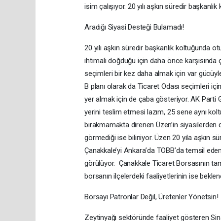
isim çalışıyor. 20 yılı aşkın süredir başkan
Aradığı Siyasi Desteği Bulamadı!
20 yılı aşkın süredir başkanlık koltuğunda o
ihtimali doğduğu için daha önce karşısında ça
seçimleri bir kez daha almak için var gücüy
B planı olarak da Ticaret Odası seçimleri iç
yer almak için de çaba gösteriyor. AK Parti 
yerini teslim etmesi lazım, 25 sene aynı ko
bırakmamakta direnen Üzen’in siyasilerden d
görmediği ise biliniyor. Üzen 20 yıla aşkın 
Çanakkale’yi Ankara’da TOBB’da temsil edem
görülüyor. Çanakkale Ticaret Borsasının t
borsanın ilçelerdeki faaliyetlerinin ise bek
Borsayı Patronlar Değil, Üretenler Yönetsin!
Zeytinyağı sektöründe faaliyet gösteren Sin