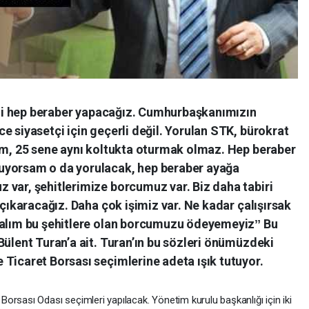
rini hep beraber yapacağız. Cumhurbaşkanımızın
e siyasetçi için geçerli değil. Yorulan STK, bürokrat
zım, 25 sene aynı koltukta oturmak olmaz. Hep beraber
uyorsam o da yorulacak, hep beraber ayağa
 var, şehitlerimize borcumuz var. Biz daha tabiri
 çıkaracağız. Daha çok işimiz var. Ne kadar çalışırsak
palım bu şehitlere olan borcumuzu ödeyemeyizˮ Bu
Bülent Turan’a ait. Turan’ın bu sözleri önümüzdeki
Ticaret Borsası seçimlerine adeta ışık tutuyor.
orsası Odası seçimleri yapılacak. Yönetim kurulu başkanlığı için iki