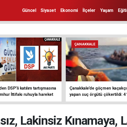
Güncel
Siyaset
Ekonomi
İlçeler
Yaşam
Eğit
ÇANAKKALE
den DSP’li katılım tartışmasına
Çanakkale’de göçmen kaçakçıl
mhur İttifakı ruhuyla hareket
yapan suç örgütü çökertildi: 4
z
tutuklama
sız, Lakinsiz Kınamaya, 