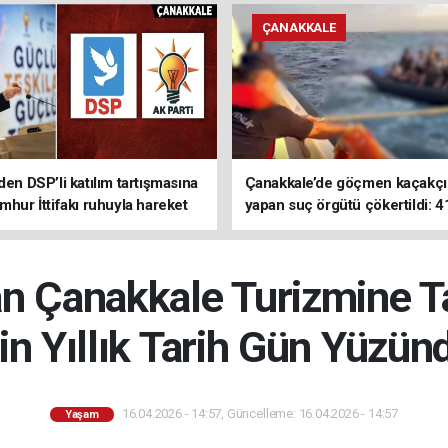
ÇANAKKALE
den DSP’li katılım tartışmasına
Çanakkale’de göçmen kaçakçıl
mhur İttifakı ruhuyla hareket
yapan suç örgütü çökertildi: 4
z
tutuklama
an Çanakkale Turizmine 
in Yıllık Tarih Gün Yüzün
16.04.2026 - 14:57, Güncelleme: 16.04.2026 - 14:57
Yaşam