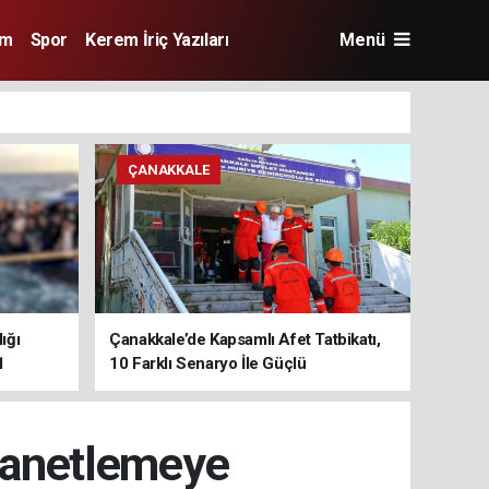
im
Spor
Kerem İriç Yazıları
Menü
ÇANAKKALE
ığı
Çanakkale’de Kapsamlı Afet Tatbikatı,
1
10 Farklı Senaryo İle Güçlü
Koordinasyon
Lanetlemeye