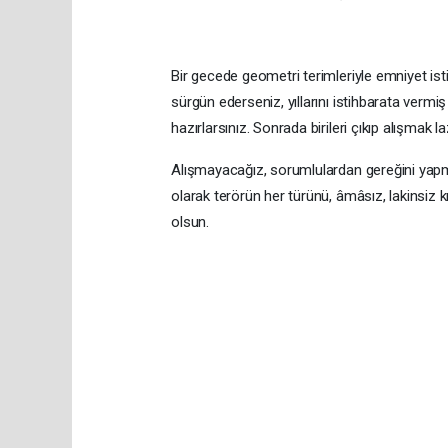
Bir gecede geometri terimleriyle emniyet ist
sürgün ederseniz, yıllarını istihbarata vermi
hazırlarsınız. Sonrada birileri çıkıp alışmak l
Alışmayacağız, sorumlulardan gereğini yapma
olarak terörün her türünü, âmâsız, lakinsiz
olsun.