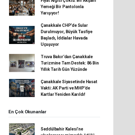
Fiyat Algısı Çöktü: Bir Akşam
Yemeği Bir Pantolonla
Yarışıyor!
Çanakkale CHP’de Sular
Durulmuyor, Büyük Tasfiye
Başladı, İddialar Havada
Uçuşuyor
Truva Bakır’dan Çanakkale
Turizmine Tam Destek: 86 Bin
Yıllık Tarih Gün Yüzünde
Çanakkale Siyasetinde Hasat
Vakti: AK Parti ve MHP’de
Kartlar Yeniden Karıldı!
En Çok Okunanlar
Seddülbahir Kalesi’ne