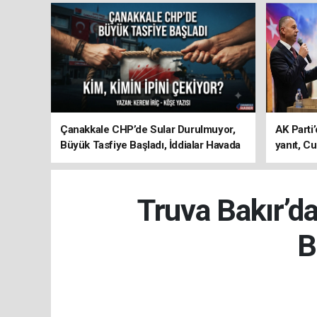
Çanakkale CHP’de Sular Durulmuyor,
AK Parti’
Büyük Tasfiye Başladı, İddialar Havada
yanıt, Cu
Uçuşuyor
ediyoru
Truva Bakır’d
B