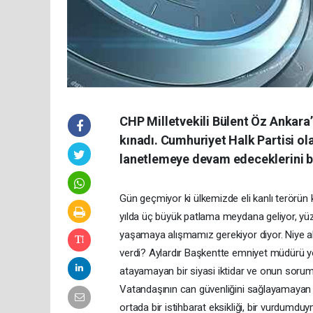
CHP Milletvekili Bülent Öz Ankara’
kınadı. Cumhuriyet Halk Partisi ol
lanetlemeye devam edeceklerini be
Gün geçmiyor ki ülkemizde eli kanlı terörün
yılda üç büyük patlama meydana geliyor, yüzlerc
yaşamaya alışmamız gerekiyor diyor. Niye alı
verdi? Aylardır Başkentte emniyet müdürü yo
atayamayan bir siyasi iktidar ve onun soruml
Vatandaşının can güvenliğini sağlayamayan b
ortada bir istihbarat eksikliği, bir vurdumduy