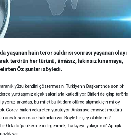
da yaşanan hain terör saldırısı sonrası yaşanan olayı
arak terörün her türünü, âmâsız, lakinsiz kınamaya,
lirten Öz şunları söyledi.
 karanlık yüzü kendini göstermesin. Türkiyenin Başkentinde son bir
e yurttaşımız alçak saldırılarla katlediliyor. Birileri de çıkıp terörle
şıyoruz arkadaş, bu millet bu iktidara ölüme alışmak için mi oy
k. Görevi birileri vekaleten yürütüyor. Ankaraya emniyet müdürü
u ancak sorumsuz bakanları var. Böyle bir şey olabilir mi?
ir Ortadoğu ülkesine indirgenmek, Türkiyeye yakışır mı? Apaçık
mazlık var.