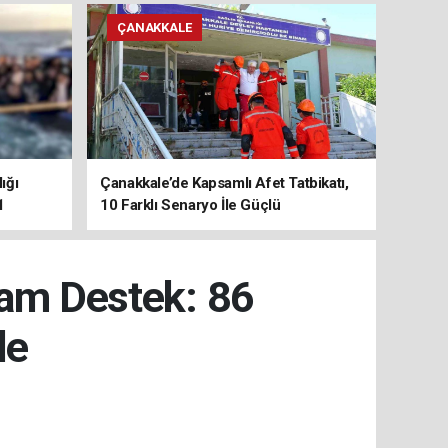
ÇANAKKALE
ığı
Çanakkale’de Kapsamlı Afet Tatbikatı,
1
10 Farklı Senaryo İle Güçlü
Koordinasyon
Tam Destek: 86
de