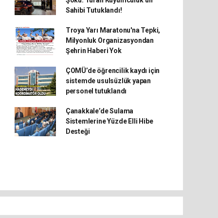
Şoku: Turan Kuyumculuk’un
Sahibi Tutuklandı!
Troya Yarı Maratonu'na Tepki,
Milyonluk Organizasyondan
Şehrin Haberi Yok
ÇOMÜ’de öğrencilik kaydı için
sistemde usulsüzlük yapan
personel tutuklandı
Çanakkale’de Sulama
Sistemlerine Yüzde Elli Hibe
Desteği