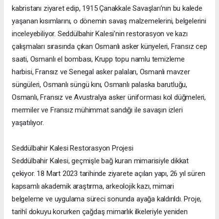
kabristanı ziyaret edip, 1915 Çanakkale Savaşları’nın bu kalede
yaşanan kısımlarını, o dönemin savaş malzemelerini, belgelerini
inceleyebiliyor. Seddülbahir Kalesi’nin restorasyon ve kazı
çalışmaları sırasında çıkan Osmanlı asker künyeleri, Fransız cep
saati, Osmanlı el bombası, Krupp topu namlu temizleme
harbisi, Fransız ve Senegal asker palaları, Osmanlı mavzer
süngüleri, Osmanlı süngü kını, Osmanlı palaska barutluğu,
Osmanlı, Fransız ve Avustralya asker üniforması kol düğmeleri,
mermiler ve Fransız mühimmat sandığı ile savaşın izleri
yaşatılıyor.
Seddülbahir Kalesi Restorasyon Projesi
Seddülbahir Kalesi, geçmişle bağ kuran mimarisiyle dikkat
çekiyor. 18 Mart 2023 tarihinde ziyarete açılan yapı, 26 yıl süren
kapsamlı akademik araştırma, arkeolojik kazı, mimari
belgeleme ve uygulama süreci sonunda ayağa kaldırıldı. Proje,
tarihî dokuyu korurken çağdaş mimarlık ilkeleriyle yeniden