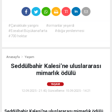
#Çanakkale yangını
#ormanlar yeşerdi
#Eceabat Büyükanafarta
#doğa yenilenmesi
#700 hektar
Anasayfa
Yaşam
Seddülbahir Kalesi’ne uluslararası
mimarlık ödülü
YAŞAM
12.09.2025 - 21:40, Güncelleme: 15.09.2025 - 14:21
Seddülbahir Kalesi’ne uluslararası mimarlık ödülü