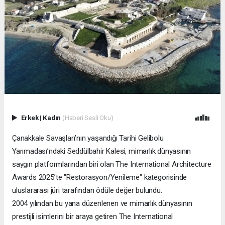
Erkek
|
Kadın
(Haberi Sesli Oku)
Çanakkale Savaşları’nın yaşandığı Tarihi Gelibolu
Yarımadası’ndaki Seddülbahir Kalesi, mimarlık dünyasının
saygın platformlarından biri olan The International Architecture
Awards 2025’te "Restorasyon/Yenileme" kategorisinde
uluslararası jüri tarafından ödüle değer bulundu.
2004 yılından bu yana düzenlenen ve mimarlık dünyasının
prestijli isimlerini bir araya getiren The International