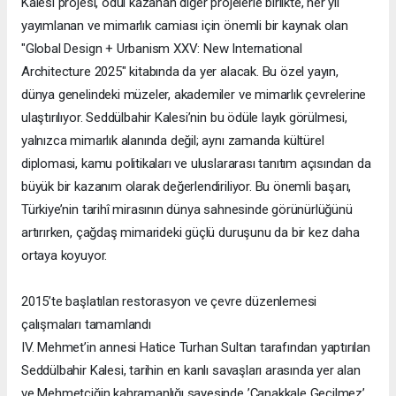
Kalesi projesi, ödül kazanan diğer projelerle birlikte, her yıl
yayımlanan ve mimarlık camiası için önemli bir kaynak olan
"Global Design + Urbanism XXV: New International
Architecture 2025" kitabında da yer alacak. Bu özel yayın,
dünya genelindeki müzeler, akademiler ve mimarlık çevrelerine
ulaştırılıyor. Seddülbahir Kalesi’nin bu ödüle layık görülmesi,
yalnızca mimarlık alanında değil; aynı zamanda kültürel
diplomasi, kamu politikaları ve uluslararası tanıtım açısından da
büyük bir kazanım olarak değerlendiriliyor. Bu önemli başarı,
Türkiye’nin tarihî mirasının dünya sahnesinde görünürlüğünü
artırırken, çağdaş mimarideki güçlü duruşunu da bir kez daha
ortaya koyuyor.
2015’te başlatılan restorasyon ve çevre düzenlemesi
çalışmaları tamamlandı
IV. Mehmet’in annesi Hatice Turhan Sultan tarafından yaptırılan
Seddülbahir Kalesi, tarihin en kanlı savaşları arasında yer alan
ve Mehmetçiğin kahramanlığı sayesinde ’Çanakkale Geçilmez’