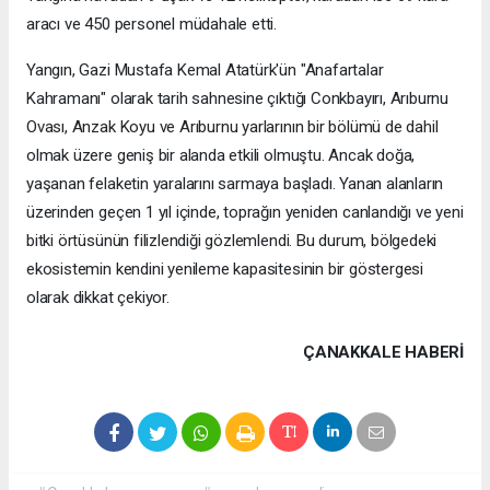
aracı ve 450 personel müdahale etti.
Yangın, Gazi Mustafa Kemal Atatürk'ün "Anafartalar
Kahramanı" olarak tarih sahnesine çıktığı Conkbayırı, Arıburnu
Ovası, Anzak Koyu ve Arıburnu yarlarının bir bölümü de dahil
olmak üzere geniş bir alanda etkili olmuştu. Ancak doğa,
yaşanan felaketin yaralarını sarmaya başladı. Yanan alanların
üzerinden geçen 1 yıl içinde, toprağın yeniden canlandığı ve yeni
bitki örtüsünün filizlendiği gözlemlendi. Bu durum, bölgedeki
ekosistemin kendini yenileme kapasitesinin bir göstergesi
olarak dikkat çekiyor.
ÇANAKKALE HABERİ