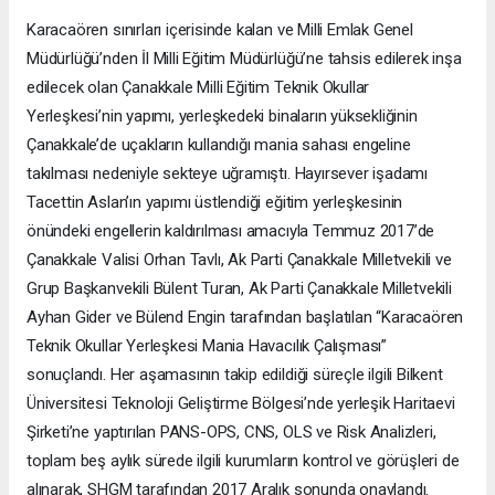
Karacaören sınırları içerisinde kalan ve Milli Emlak Genel
Müdürlüğü’nden İl Milli Eğitim Müdürlüğü’ne tahsis edilerek inşa
edilecek olan Çanakkale Milli Eğitim Teknik Okullar
Yerleşkesi’nin yapımı, yerleşkedeki binaların yüksekliğinin
Çanakkale’de uçakların kullandığı mania sahası engeline
takılması nedeniyle sekteye uğramıştı. Hayırsever işadamı
Tacettin Aslan’ın yapımı üstlendiği eğitim yerleşkesinin
önündeki engellerin kaldırılması amacıyla Temmuz 2017’de
Çanakkale Valisi Orhan Tavlı, Ak Parti Çanakkale Milletvekili ve
Grup Başkanvekili Bülent Turan, Ak Parti Çanakkale Milletvekili
Ayhan Gider ve Bülend Engin tarafından başlatılan “Karacaören
Teknik Okullar Yerleşkesi Mania Havacılık Çalışması”
sonuçlandı. Her aşamasının takip edildiği süreçle ilgili Bilkent
Üniversitesi Teknoloji Geliştirme Bölgesi’nde yerleşik Haritaevi
Şirketi’ne yaptırılan PANS-OPS, CNS, OLS ve Risk Analizleri,
toplam beş aylık sürede ilgili kurumların kontrol ve görüşleri de
alınarak, SHGM tarafından 2017 Aralık sonunda onaylandı.