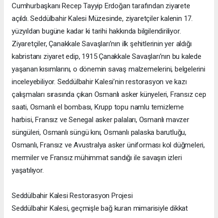
Cumhurbaşkanı Recep Tayyip Erdoğan tarafından ziyarete
açıldı. Seddülbahir Kalesi Müzesinde, ziyaretçiler kalenin 17.
yüzyıldan bugüne kadar ki tarihi hakkında bilgilendiriliyor.
Ziyaretçiler, Çanakkale Savaşları’nın ilk şehitlerinin yer aldığı
kabristanı ziyaret edip, 1915 Çanakkale Savaşları’nın bu kalede
yaşanan kısımlarını, o dönemin savaş malzemelerini, belgelerini
inceleyebiliyor. Seddülbahir Kalesi’nin restorasyon ve kazı
çalışmaları sırasında çıkan Osmanlı asker künyeleri, Fransız cep
saati, Osmanlı el bombası, Krupp topu namlu temizleme
harbisi, Fransız ve Senegal asker palaları, Osmanlı mavzer
süngüleri, Osmanlı süngü kını, Osmanlı palaska barutluğu,
Osmanlı, Fransız ve Avustralya asker üniforması kol düğmeleri,
mermiler ve Fransız mühimmat sandığı ile savaşın izleri
yaşatılıyor.
Seddülbahir Kalesi Restorasyon Projesi
Seddülbahir Kalesi, geçmişle bağ kuran mimarisiyle dikkat