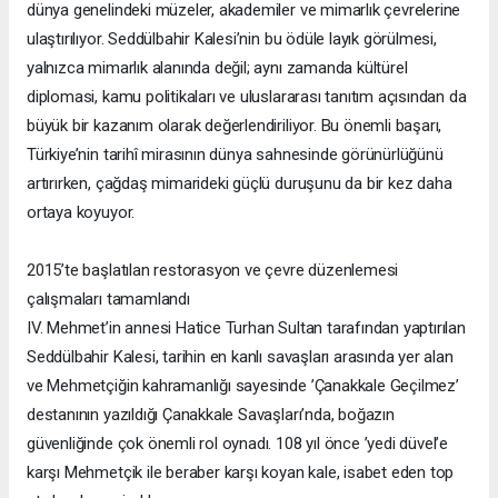
dünya genelindeki müzeler, akademiler ve mimarlık çevrelerine
ulaştırılıyor. Seddülbahir Kalesi’nin bu ödüle layık görülmesi,
yalnızca mimarlık alanında değil; aynı zamanda kültürel
diplomasi, kamu politikaları ve uluslararası tanıtım açısından da
büyük bir kazanım olarak değerlendiriliyor. Bu önemli başarı,
Türkiye’nin tarihî mirasının dünya sahnesinde görünürlüğünü
artırırken, çağdaş mimarideki güçlü duruşunu da bir kez daha
ortaya koyuyor.
2015’te başlatılan restorasyon ve çevre düzenlemesi
çalışmaları tamamlandı
IV. Mehmet’in annesi Hatice Turhan Sultan tarafından yaptırılan
Seddülbahir Kalesi, tarihin en kanlı savaşları arasında yer alan
ve Mehmetçiğin kahramanlığı sayesinde ’Çanakkale Geçilmez’
destanının yazıldığı Çanakkale Savaşları’nda, boğazın
güvenliğinde çok önemli rol oynadı. 108 yıl önce ’yedi düvel’e
karşı Mehmetçik ile beraber karşı koyan kale, isabet eden top