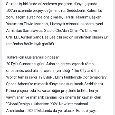
Studies iş birliğinde düzenlenen program, dünya çapında
500’ün üzerinde projeyi değerlendirdi. Seddülbahir Kalesi, bu
zorlu seçim sürecinde öne çıkarak, Ferrari Tasarım Başkan
Yardımcısı Flavio Manzoni, Litvanyalı mimarlık akademisyeni
Almantas Samalaviius, Studio Cho’dan Chen-Yu Chiu ve
UNITEDLAB’den Sang Dae Lee gibi seçkin isimlerden oluşan jüri
tarafından ödüle layık görüldü.
Türkiye için uluslararası bir başarı
20 Eylül Cumartesi günü Atina’da gerçekleşecek tören
öncesinde, ödül alan projelerin yer aldığı "The City and the
World" temalı sergi, 19 Eylül-5 Ekim tarihlerinde Contemporary
Space Athens’te mimarlık dünyasına sunulacak. Seddülbahir
Kalesi projesi, ödül kazanan diğer projelerle birlikte, her yıl
yayımlanan ve mimarlık camiası için önemli bir kaynak olan
"Global Design + Urbanism XXV: New International
Architecture 2025" kitabında da yer alacak. Bu özel yayın,