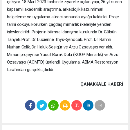
çekiyor. 18 Mart 2023 tarihinde ziyarete açılan yapı, 26 yıl süren
kapsamlı akademik araştırma, arkeolojik kazı, mimari
belgeleme ve uygulama süreci sonunda ayağa kaldırıldı. Proje,
tarihî dokuyu korurken çağdaş mimarlık ilkeleriyle yeniden
işlevlendirildi. Projenin bilimsel danışma kurulunda Dr. Gülsün
Tanyeli, Prof. Dr. Lucienne Thys-Şenocak, Prof. Dr. Rahmi
Nurhan Çelik, Dr. Haluk Sesigür ve Arzu Özsavaşcı yer aldı.
Mimari projeyi ise Yusuf Burak Dolu (KOOP Mimarlık) ve Arzu
Özsavaşcı (AOMTD) üstlendi. Uygulama, ABMA Restorasyon
tarafından gerçekleştirildi.
ÇANAKKALE HABERİ