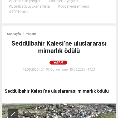
#Çanakkale yangını
#ormanlar yeşerdi
#Eceabat Büyükanafarta
#doğa yenilenmesi
#700 hektar
Anasayfa
Yaşam
Seddülbahir Kalesi’ne uluslararası
mimarlık ödülü
YAŞAM
12.09.2025 - 21:40, Güncelleme: 15.09.2025 - 14:21
Seddülbahir Kalesi’ne uluslararası mimarlık ödülü