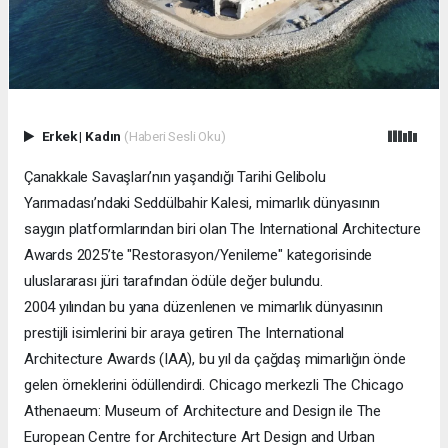
Erkek
|
Kadın
(Haberi Sesli Oku)
Çanakkale Savaşları’nın yaşandığı Tarihi Gelibolu
Yarımadası’ndaki Seddülbahir Kalesi, mimarlık dünyasının
saygın platformlarından biri olan The International Architecture
Awards 2025’te "Restorasyon/Yenileme" kategorisinde
uluslararası jüri tarafından ödüle değer bulundu.
2004 yılından bu yana düzenlenen ve mimarlık dünyasının
prestijli isimlerini bir araya getiren The International
Architecture Awards (IAA), bu yıl da çağdaş mimarlığın önde
gelen örneklerini ödüllendirdi. Chicago merkezli The Chicago
Athenaeum: Museum of Architecture and Design ile The
European Centre for Architecture Art Design and Urban