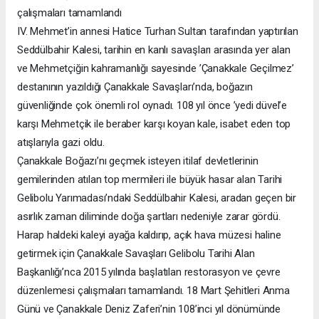
çalışmaları tamamlandı
IV. Mehmet’in annesi Hatice Turhan Sultan tarafından yaptırılan
Seddülbahir Kalesi, tarihin en kanlı savaşları arasında yer alan
ve Mehmetçiğin kahramanlığı sayesinde ’Çanakkale Geçilmez’
destanının yazıldığı Çanakkale Savaşları’nda, boğazın
güvenliğinde çok önemli rol oynadı. 108 yıl önce ’yedi düvel’e
karşı Mehmetçik ile beraber karşı koyan kale, isabet eden top
atışlarıyla gazi oldu.
Çanakkale Boğazı’nı geçmek isteyen itilaf devletlerinin
gemilerinden atılan top mermileri ile büyük hasar alan Tarihi
Gelibolu Yarımadası’ndaki Seddülbahir Kalesi, aradan geçen bir
asırlık zaman diliminde doğa şartları nedeniyle zarar gördü.
Harap haldeki kaleyi ayağa kaldırıp, açık hava müzesi haline
getirmek için Çanakkale Savaşları Gelibolu Tarihi Alan
Başkanlığı’nca 2015 yılında başlatılan restorasyon ve çevre
düzenlemesi çalışmaları tamamlandı. 18 Mart Şehitleri Anma
Günü ve Çanakkale Deniz Zaferi’nin 108’inci yıl dönümünde