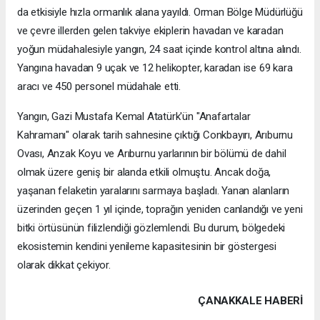
da etkisiyle hızla ormanlık alana yayıldı. Orman Bölge Müdürlüğü
ve çevre illerden gelen takviye ekiplerin havadan ve karadan
yoğun müdahalesiyle yangın, 24 saat içinde kontrol altına alındı.
Yangına havadan 9 uçak ve 12 helikopter, karadan ise 69 kara
aracı ve 450 personel müdahale etti.
Yangın, Gazi Mustafa Kemal Atatürk'ün "Anafartalar
Kahramanı" olarak tarih sahnesine çıktığı Conkbayırı, Arıburnu
Ovası, Anzak Koyu ve Arıburnu yarlarının bir bölümü de dahil
olmak üzere geniş bir alanda etkili olmuştu. Ancak doğa,
yaşanan felaketin yaralarını sarmaya başladı. Yanan alanların
üzerinden geçen 1 yıl içinde, toprağın yeniden canlandığı ve yeni
bitki örtüsünün filizlendiği gözlemlendi. Bu durum, bölgedeki
ekosistemin kendini yenileme kapasitesinin bir göstergesi
olarak dikkat çekiyor.
ÇANAKKALE HABERİ