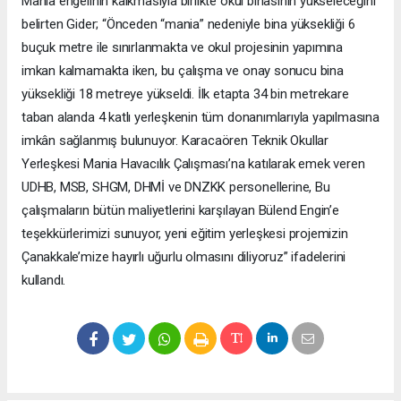
Mania engelinin kalkmasıyla birlikte okul binasının yükseleceğini
belirten Gider; “Önceden “mania” nedeniyle bina yüksekliği 6
buçuk metre ile sınırlanmakta ve okul projesinin yapımına
imkan kalmamakta iken, bu çalışma ve onay sonucu bina
yüksekliği 18 metreye yükseldi. İlk etapta 34 bin metrekare
taban alanda 4 katlı yerleşkenin tüm donanımlarıyla yapılmasına
imkân sağlanmış bulunuyor. Karacaören Teknik Okullar
Yerleşkesi Mania Havacılık Çalışması’na katılarak emek veren
UDHB, MSB, SHGM, DHMİ ve DNZKK personellerine, Bu
çalışmaların bütün maliyetlerini karşılayan Bülend Engin’e
teşekkürlerimizi sunuyor, yeni eğitim yerleşkesi projemizin
Çanakkale’mize hayırlı uğurlu olmasını diliyoruz” ifadelerini
kullandı.