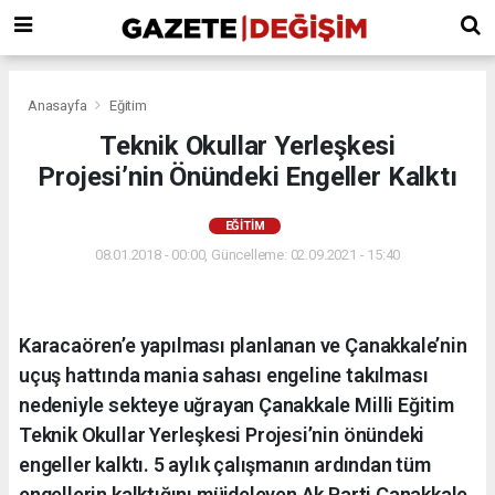
Anasayfa
Eğitim
Teknik Okullar Yerleşkesi
Projesi’nin Önündeki Engeller Kalktı
EĞITIM
08.01.2018 - 00:00, Güncelleme: 02.09.2021 - 15:40
Karacaören’e yapılması planlanan ve Çanakkale’nin
uçuş hattında mania sahası engeline takılması
nedeniyle sekteye uğrayan Çanakkale Milli Eğitim
Teknik Okullar Yerleşkesi Projesi’nin önündeki
engeller kalktı. 5 aylık çalışmanın ardından tüm
engellerin kalktığını müjdeleyen Ak Parti Çanakkale