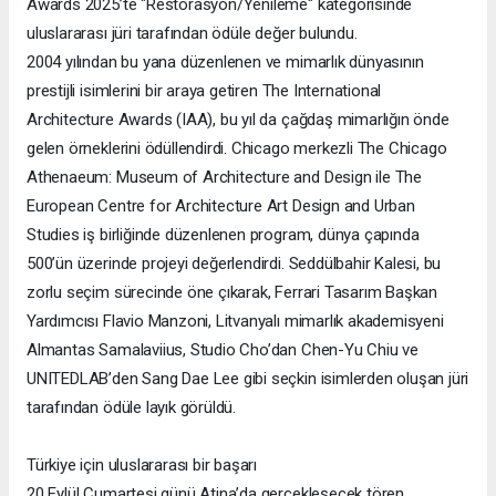
Awards 2025’te "Restorasyon/Yenileme" kategorisinde
uluslararası jüri tarafından ödüle değer bulundu.
2004 yılından bu yana düzenlenen ve mimarlık dünyasının
prestijli isimlerini bir araya getiren The International
Architecture Awards (IAA), bu yıl da çağdaş mimarlığın önde
gelen örneklerini ödüllendirdi. Chicago merkezli The Chicago
Athenaeum: Museum of Architecture and Design ile The
European Centre for Architecture Art Design and Urban
Studies iş birliğinde düzenlenen program, dünya çapında
500’ün üzerinde projeyi değerlendirdi. Seddülbahir Kalesi, bu
zorlu seçim sürecinde öne çıkarak, Ferrari Tasarım Başkan
Yardımcısı Flavio Manzoni, Litvanyalı mimarlık akademisyeni
Almantas Samalaviius, Studio Cho’dan Chen-Yu Chiu ve
UNITEDLAB’den Sang Dae Lee gibi seçkin isimlerden oluşan jüri
tarafından ödüle layık görüldü.
Türkiye için uluslararası bir başarı
20 Eylül Cumartesi günü Atina’da gerçekleşecek tören