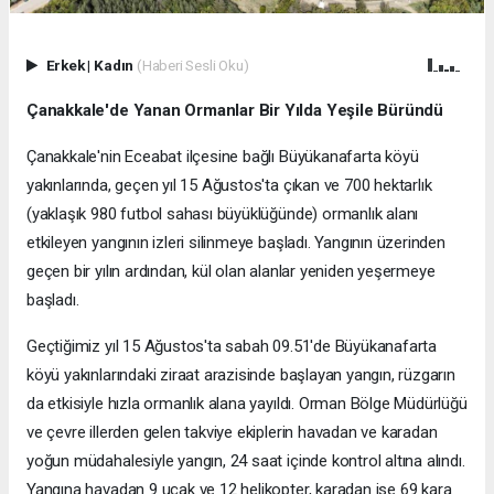
Erkek
|
Kadın
(Haberi Sesli Oku)
Çanakkale'de Yanan Ormanlar Bir Yılda Yeşile Büründü
Çanakkale'nin Eceabat ilçesine bağlı Büyükanafarta köyü
yakınlarında, geçen yıl 15 Ağustos'ta çıkan ve 700 hektarlık
(yaklaşık 980 futbol sahası büyüklüğünde) ormanlık alanı
etkileyen yangının izleri silinmeye başladı. Yangının üzerinden
geçen bir yılın ardından, kül olan alanlar yeniden yeşermeye
başladı.
Geçtiğimiz yıl 15 Ağustos'ta sabah 09.51'de Büyükanafarta
köyü yakınlarındaki ziraat arazisinde başlayan yangın, rüzgarın
da etkisiyle hızla ormanlık alana yayıldı. Orman Bölge Müdürlüğü
ve çevre illerden gelen takviye ekiplerin havadan ve karadan
yoğun müdahalesiyle yangın, 24 saat içinde kontrol altına alındı.
Yangına havadan 9 uçak ve 12 helikopter, karadan ise 69 kara