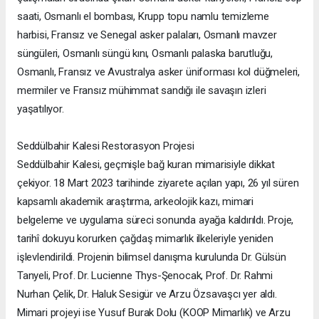
saati, Osmanlı el bombası, Krupp topu namlu temizleme
harbisi, Fransız ve Senegal asker palaları, Osmanlı mavzer
süngüleri, Osmanlı süngü kını, Osmanlı palaska barutluğu,
Osmanlı, Fransız ve Avustralya asker üniforması kol düğmeleri,
mermiler ve Fransız mühimmat sandığı ile savaşın izleri
yaşatılıyor.
Seddülbahir Kalesi Restorasyon Projesi
Seddülbahir Kalesi, geçmişle bağ kuran mimarisiyle dikkat
çekiyor. 18 Mart 2023 tarihinde ziyarete açılan yapı, 26 yıl süren
kapsamlı akademik araştırma, arkeolojik kazı, mimari
belgeleme ve uygulama süreci sonunda ayağa kaldırıldı. Proje,
tarihî dokuyu korurken çağdaş mimarlık ilkeleriyle yeniden
işlevlendirildi. Projenin bilimsel danışma kurulunda Dr. Gülsün
Tanyeli, Prof. Dr. Lucienne Thys-Şenocak, Prof. Dr. Rahmi
Nurhan Çelik, Dr. Haluk Sesigür ve Arzu Özsavaşcı yer aldı.
Mimari projeyi ise Yusuf Burak Dolu (KOOP Mimarlık) ve Arzu