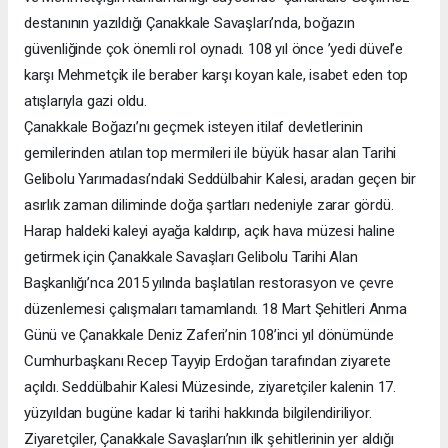
destanının yazıldığı Çanakkale Savaşları’nda, boğazın
güvenliğinde çok önemli rol oynadı. 108 yıl önce ’yedi düvel’e
karşı Mehmetçik ile beraber karşı koyan kale, isabet eden top
atışlarıyla gazi oldu.
Çanakkale Boğazı’nı geçmek isteyen itilaf devletlerinin
gemilerinden atılan top mermileri ile büyük hasar alan Tarihi
Gelibolu Yarımadası’ndaki Seddülbahir Kalesi, aradan geçen bir
asırlık zaman diliminde doğa şartları nedeniyle zarar gördü.
Harap haldeki kaleyi ayağa kaldırıp, açık hava müzesi haline
getirmek için Çanakkale Savaşları Gelibolu Tarihi Alan
Başkanlığı’nca 2015 yılında başlatılan restorasyon ve çevre
düzenlemesi çalışmaları tamamlandı. 18 Mart Şehitleri Anma
Günü ve Çanakkale Deniz Zaferi’nin 108’inci yıl dönümünde
Cumhurbaşkanı Recep Tayyip Erdoğan tarafından ziyarete
açıldı. Seddülbahir Kalesi Müzesinde, ziyaretçiler kalenin 17.
yüzyıldan bugüne kadar ki tarihi hakkında bilgilendiriliyor.
Ziyaretçiler, Çanakkale Savaşları’nın ilk şehitlerinin yer aldığı