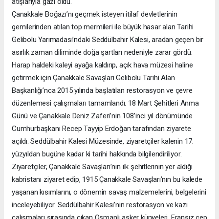
atışlarıyla gazi oldu.
Çanakkale Boğazı’nı geçmek isteyen itilaf devletlerinin
gemilerinden atılan top mermileri ile büyük hasar alan Tarihi
Gelibolu Yarımadası’ndaki Seddülbahir Kalesi, aradan geçen bir
asırlık zaman diliminde doğa şartları nedeniyle zarar gördü.
Harap haldeki kaleyi ayağa kaldırıp, açık hava müzesi haline
getirmek için Çanakkale Savaşları Gelibolu Tarihi Alan
Başkanlığı’nca 2015 yılında başlatılan restorasyon ve çevre
düzenlemesi çalışmaları tamamlandı. 18 Mart Şehitleri Anma
Günü ve Çanakkale Deniz Zaferi’nin 108’inci yıl dönümünde
Cumhurbaşkanı Recep Tayyip Erdoğan tarafından ziyarete
açıldı. Seddülbahir Kalesi Müzesinde, ziyaretçiler kalenin 17.
yüzyıldan bugüne kadar ki tarihi hakkında bilgilendiriliyor.
Ziyaretçiler, Çanakkale Savaşları’nın ilk şehitlerinin yer aldığı
kabristanı ziyaret edip, 1915 Çanakkale Savaşları’nın bu kalede
yaşanan kısımlarını, o dönemin savaş malzemelerini, belgelerini
inceleyebiliyor. Seddülbahir Kalesi’nin restorasyon ve kazı
çalışmaları sırasında çıkan Osmanlı asker künyeleri, Fransız cep