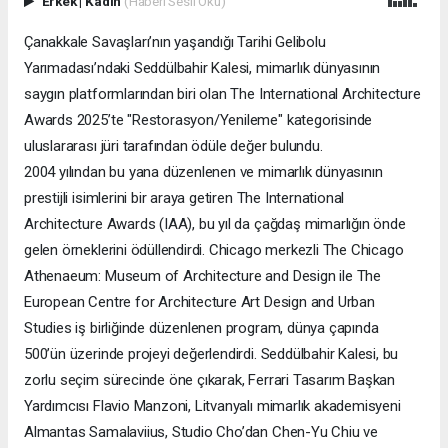
Erkek
|
Kadın
(Haberi Sesli Oku)
Çanakkale Savaşları’nın yaşandığı Tarihi Gelibolu
Yarımadası’ndaki Seddülbahir Kalesi, mimarlık dünyasının
saygın platformlarından biri olan The International Architecture
Awards 2025’te "Restorasyon/Yenileme" kategorisinde
uluslararası jüri tarafından ödüle değer bulundu.
2004 yılından bu yana düzenlenen ve mimarlık dünyasının
prestijli isimlerini bir araya getiren The International
Architecture Awards (IAA), bu yıl da çağdaş mimarlığın önde
gelen örneklerini ödüllendirdi. Chicago merkezli The Chicago
Athenaeum: Museum of Architecture and Design ile The
European Centre for Architecture Art Design and Urban
Studies iş birliğinde düzenlenen program, dünya çapında
500’ün üzerinde projeyi değerlendirdi. Seddülbahir Kalesi, bu
zorlu seçim sürecinde öne çıkarak, Ferrari Tasarım Başkan
Yardımcısı Flavio Manzoni, Litvanyalı mimarlık akademisyeni
Almantas Samalaviius, Studio Cho’dan Chen-Yu Chiu ve