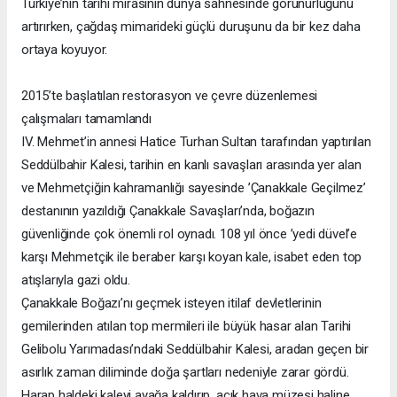
Türkiye’nin tarihî mirasının dünya sahnesinde görünürlüğünü
artırırken, çağdaş mimarideki güçlü duruşunu da bir kez daha
ortaya koyuyor.
2015’te başlatılan restorasyon ve çevre düzenlemesi
çalışmaları tamamlandı
IV. Mehmet’in annesi Hatice Turhan Sultan tarafından yaptırılan
Seddülbahir Kalesi, tarihin en kanlı savaşları arasında yer alan
ve Mehmetçiğin kahramanlığı sayesinde ’Çanakkale Geçilmez’
destanının yazıldığı Çanakkale Savaşları’nda, boğazın
güvenliğinde çok önemli rol oynadı. 108 yıl önce ’yedi düvel’e
karşı Mehmetçik ile beraber karşı koyan kale, isabet eden top
atışlarıyla gazi oldu.
Çanakkale Boğazı’nı geçmek isteyen itilaf devletlerinin
gemilerinden atılan top mermileri ile büyük hasar alan Tarihi
Gelibolu Yarımadası’ndaki Seddülbahir Kalesi, aradan geçen bir
asırlık zaman diliminde doğa şartları nedeniyle zarar gördü.
Harap haldeki kaleyi ayağa kaldırıp, açık hava müzesi haline