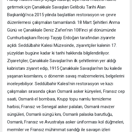
getirmek için Çanakkale Savaşları Gelibolu Tarihi Alan
Başkanlığı’nca 2015 yılında başlatılan restorasyon ve çevre
düzenlemesi çalışmaları tamamlandı. 18 Mart Şehitleri Anma
Günü ve Çanakkale Deniz Zaferi’nin 108’inci yıl dönümünde
Cumhurbaşkanı Recep Tayyip Erdoğan tarafından ziyarete
açıldı. Seddülbahir Kalesi Müzesinde, ziyaretçiler kalenin 17.
yüzyıldan bugüne kadar ki tarihi hakkında bilgilendiriliyor.
Ziyaretçiler, Çanakkale Savaşları’nın ilk şehitlerinin yer aldığı
kabristanı ziyaret edip, 1915 Çanakkale Savaşları’nın bu kalede
yaşanan kısımlarını, o dönemin savaş malzemelerini, belgelerini
inceleyebiliyor. Seddülbahir Kalesi’nin restorasyon ve kazı
çalışmaları sırasında çıkan Osmanlı asker künyeleri, Fransız cep
saati, Osmanlı el bombası, Krupp topu namlu temizleme
harbisi, Fransız ve Senegal asker palaları, Osmanlı mavzer
süngüleri, Osmanlı süngü kını, Osmanlı palaska barutluğu,
Osmanlı, Fransız ve Avustralya asker üniforması kol düğmeleri,
mermiler ve Fransız mühimmat sandığı ile savaşın izleri