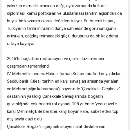
yalnızca mimarlık alanında değil; aynı zamanda kültürel
diplomasi, kamu politikaları ve uluslararası tanıtım açısından da
büyük bir kazanım olarak değerlendiriliyor. Bu önemli başarı,
Türkiye’nin tarihî mirasının dünya sahnesinde görünürlüğünü
artırırken, çağdaş mimarideki güçlü duruşunu da bir kez daha
ortaya koyuyor.
2015’te başlatılan restorasyon ve çevre düzenlemesi
çalışmaları tamamlandı
IV. Mehmet’in annesi Hatice Turhan Sultan tarafından yaptırılan
Seddülbahir Kalesi, tarihin en kanlı savaşları arasında yer alan
ve Mehmetçiğin kahramanlığı sayesinde ’Çanakkale Geçilmez’
destanının yazıldığı Çanakkale Savaşları’nda, boğazın
güvenliğinde çok önemli rol oynadı. 108 yıl önce ’yedi düvel’e
karşı Mehmetçik ile beraber karşı koyan kale, isabet eden top
atışlarıyla gazi oldu.
Çanakkale Boğazı’nı geçmek isteyen itilaf devletlerinin