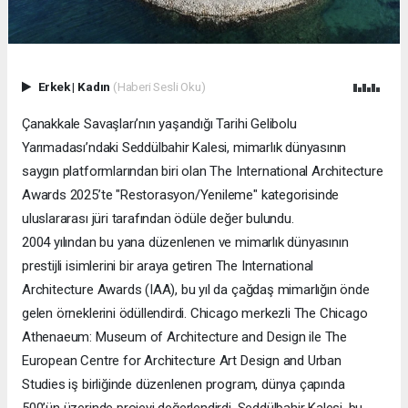
Erkek
|
Kadın
(Haberi Sesli Oku)
Çanakkale Savaşları’nın yaşandığı Tarihi Gelibolu
Yarımadası’ndaki Seddülbahir Kalesi, mimarlık dünyasının
saygın platformlarından biri olan The International Architecture
Awards 2025’te "Restorasyon/Yenileme" kategorisinde
uluslararası jüri tarafından ödüle değer bulundu.
2004 yılından bu yana düzenlenen ve mimarlık dünyasının
prestijli isimlerini bir araya getiren The International
Architecture Awards (IAA), bu yıl da çağdaş mimarlığın önde
gelen örneklerini ödüllendirdi. Chicago merkezli The Chicago
Athenaeum: Museum of Architecture and Design ile The
European Centre for Architecture Art Design and Urban
Studies iş birliğinde düzenlenen program, dünya çapında
500’ün üzerinde projeyi değerlendirdi. Seddülbahir Kalesi, bu