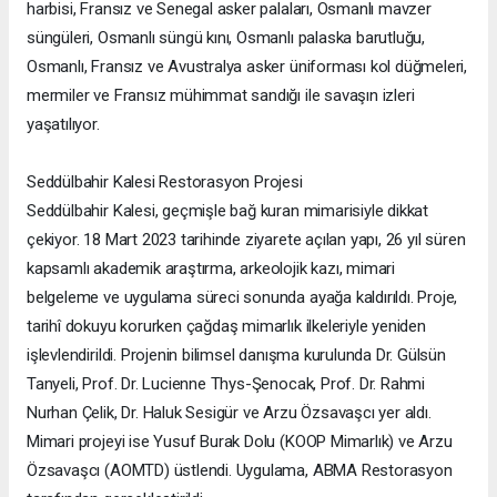
harbisi, Fransız ve Senegal asker palaları, Osmanlı mavzer
süngüleri, Osmanlı süngü kını, Osmanlı palaska barutluğu,
Osmanlı, Fransız ve Avustralya asker üniforması kol düğmeleri,
mermiler ve Fransız mühimmat sandığı ile savaşın izleri
yaşatılıyor.
Seddülbahir Kalesi Restorasyon Projesi
Seddülbahir Kalesi, geçmişle bağ kuran mimarisiyle dikkat
çekiyor. 18 Mart 2023 tarihinde ziyarete açılan yapı, 26 yıl süren
kapsamlı akademik araştırma, arkeolojik kazı, mimari
belgeleme ve uygulama süreci sonunda ayağa kaldırıldı. Proje,
tarihî dokuyu korurken çağdaş mimarlık ilkeleriyle yeniden
işlevlendirildi. Projenin bilimsel danışma kurulunda Dr. Gülsün
Tanyeli, Prof. Dr. Lucienne Thys-Şenocak, Prof. Dr. Rahmi
Nurhan Çelik, Dr. Haluk Sesigür ve Arzu Özsavaşcı yer aldı.
Mimari projeyi ise Yusuf Burak Dolu (KOOP Mimarlık) ve Arzu
Özsavaşcı (AOMTD) üstlendi. Uygulama, ABMA Restorasyon