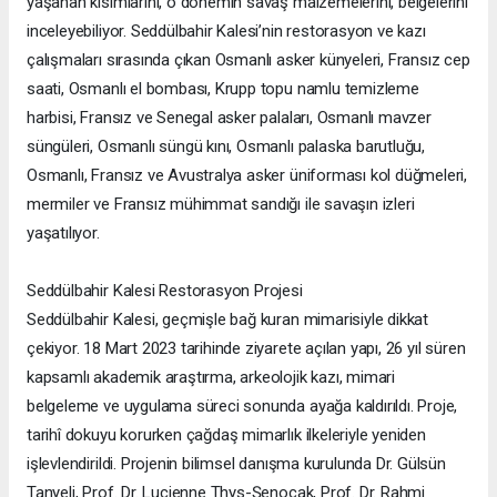
yaşanan kısımlarını, o dönemin savaş malzemelerini, belgelerini
inceleyebiliyor. Seddülbahir Kalesi’nin restorasyon ve kazı
çalışmaları sırasında çıkan Osmanlı asker künyeleri, Fransız cep
saati, Osmanlı el bombası, Krupp topu namlu temizleme
harbisi, Fransız ve Senegal asker palaları, Osmanlı mavzer
süngüleri, Osmanlı süngü kını, Osmanlı palaska barutluğu,
Osmanlı, Fransız ve Avustralya asker üniforması kol düğmeleri,
mermiler ve Fransız mühimmat sandığı ile savaşın izleri
yaşatılıyor.
Seddülbahir Kalesi Restorasyon Projesi
Seddülbahir Kalesi, geçmişle bağ kuran mimarisiyle dikkat
çekiyor. 18 Mart 2023 tarihinde ziyarete açılan yapı, 26 yıl süren
kapsamlı akademik araştırma, arkeolojik kazı, mimari
belgeleme ve uygulama süreci sonunda ayağa kaldırıldı. Proje,
tarihî dokuyu korurken çağdaş mimarlık ilkeleriyle yeniden
işlevlendirildi. Projenin bilimsel danışma kurulunda Dr. Gülsün
Tanyeli, Prof. Dr. Lucienne Thys-Şenocak, Prof. Dr. Rahmi