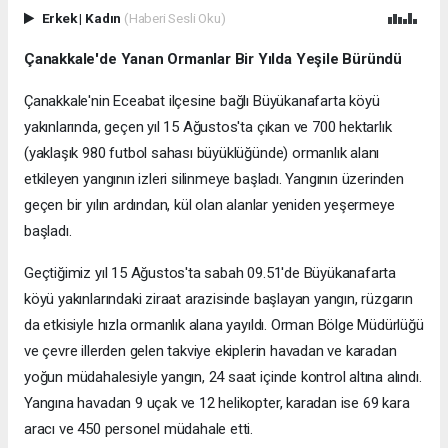
Erkek
|
Kadın
(Haberi Sesli Oku)
Çanakkale'de Yanan Ormanlar Bir Yılda Yeşile Büründü
Çanakkale'nin Eceabat ilçesine bağlı Büyükanafarta köyü
yakınlarında, geçen yıl 15 Ağustos'ta çıkan ve 700 hektarlık
(yaklaşık 980 futbol sahası büyüklüğünde) ormanlık alanı
etkileyen yangının izleri silinmeye başladı. Yangının üzerinden
geçen bir yılın ardından, kül olan alanlar yeniden yeşermeye
başladı.
Geçtiğimiz yıl 15 Ağustos'ta sabah 09.51'de Büyükanafarta
köyü yakınlarındaki ziraat arazisinde başlayan yangın, rüzgarın
da etkisiyle hızla ormanlık alana yayıldı. Orman Bölge Müdürlüğü
ve çevre illerden gelen takviye ekiplerin havadan ve karadan
yoğun müdahalesiyle yangın, 24 saat içinde kontrol altına alındı.
Yangına havadan 9 uçak ve 12 helikopter, karadan ise 69 kara
aracı ve 450 personel müdahale etti.