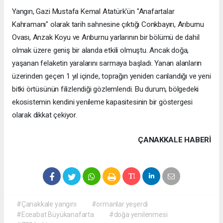
Yangın, Gazi Mustafa Kemal Atatürk'ün "Anafartalar
Kahramanı" olarak tarih sahnesine çıktığı Conkbayırı, Arıburnu
Ovası, Anzak Koyu ve Arıburnu yarlarının bir bölümü de dahil
olmak üzere geniş bir alanda etkili olmuştu. Ancak doğa,
yaşanan felaketin yaralarını sarmaya başladı. Yanan alanların
üzerinden geçen 1 yıl içinde, toprağın yeniden canlandığı ve yeni
bitki örtüsünün filizlendiği gözlemlendi. Bu durum, bölgedeki
ekosistemin kendini yenileme kapasitesinin bir göstergesi
olarak dikkat çekiyor.
ÇANAKKALE HABERİ
#Çanakkale yangını
#ormanlar yeşerdi
#Eceabat Büyükanafarta
#doğa yenilenmesi