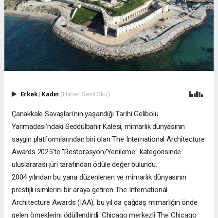
Erkek
|
Kadın
(Haberi Sesli Oku)
Çanakkale Savaşları’nın yaşandığı Tarihi Gelibolu
Yarımadası’ndaki Seddülbahir Kalesi, mimarlık dünyasının
saygın platformlarından biri olan The International Architecture
Awards 2025’te "Restorasyon/Yenileme" kategorisinde
uluslararası jüri tarafından ödüle değer bulundu.
2004 yılından bu yana düzenlenen ve mimarlık dünyasının
prestijli isimlerini bir araya getiren The International
Architecture Awards (IAA), bu yıl da çağdaş mimarlığın önde
gelen örneklerini ödüllendirdi. Chicago merkezli The Chicago