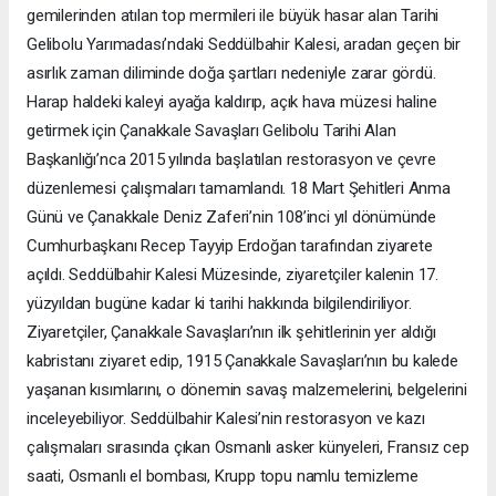
gemilerinden atılan top mermileri ile büyük hasar alan Tarihi
Gelibolu Yarımadası’ndaki Seddülbahir Kalesi, aradan geçen bir
asırlık zaman diliminde doğa şartları nedeniyle zarar gördü.
Harap haldeki kaleyi ayağa kaldırıp, açık hava müzesi haline
getirmek için Çanakkale Savaşları Gelibolu Tarihi Alan
Başkanlığı’nca 2015 yılında başlatılan restorasyon ve çevre
düzenlemesi çalışmaları tamamlandı. 18 Mart Şehitleri Anma
Günü ve Çanakkale Deniz Zaferi’nin 108’inci yıl dönümünde
Cumhurbaşkanı Recep Tayyip Erdoğan tarafından ziyarete
açıldı. Seddülbahir Kalesi Müzesinde, ziyaretçiler kalenin 17.
yüzyıldan bugüne kadar ki tarihi hakkında bilgilendiriliyor.
Ziyaretçiler, Çanakkale Savaşları’nın ilk şehitlerinin yer aldığı
kabristanı ziyaret edip, 1915 Çanakkale Savaşları’nın bu kalede
yaşanan kısımlarını, o dönemin savaş malzemelerini, belgelerini
inceleyebiliyor. Seddülbahir Kalesi’nin restorasyon ve kazı
çalışmaları sırasında çıkan Osmanlı asker künyeleri, Fransız cep
saati, Osmanlı el bombası, Krupp topu namlu temizleme