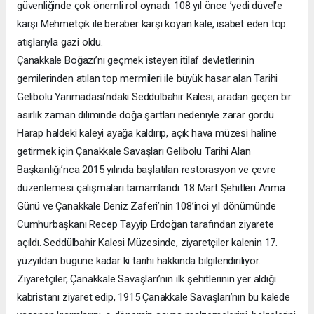
güvenliğinde çok önemli rol oynadı. 108 yıl önce ’yedi düvel’e
karşı Mehmetçik ile beraber karşı koyan kale, isabet eden top
atışlarıyla gazi oldu.
Çanakkale Boğazı’nı geçmek isteyen itilaf devletlerinin
gemilerinden atılan top mermileri ile büyük hasar alan Tarihi
Gelibolu Yarımadası’ndaki Seddülbahir Kalesi, aradan geçen bir
asırlık zaman diliminde doğa şartları nedeniyle zarar gördü.
Harap haldeki kaleyi ayağa kaldırıp, açık hava müzesi haline
getirmek için Çanakkale Savaşları Gelibolu Tarihi Alan
Başkanlığı’nca 2015 yılında başlatılan restorasyon ve çevre
düzenlemesi çalışmaları tamamlandı. 18 Mart Şehitleri Anma
Günü ve Çanakkale Deniz Zaferi’nin 108’inci yıl dönümünde
Cumhurbaşkanı Recep Tayyip Erdoğan tarafından ziyarete
açıldı. Seddülbahir Kalesi Müzesinde, ziyaretçiler kalenin 17.
yüzyıldan bugüne kadar ki tarihi hakkında bilgilendiriliyor.
Ziyaretçiler, Çanakkale Savaşları’nın ilk şehitlerinin yer aldığı
kabristanı ziyaret edip, 1915 Çanakkale Savaşları’nın bu kalede