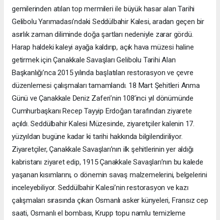
gemilerinden atılan top mermileri ile büyük hasar alan Tarihi
Gelibolu Yarımadası’ndaki Seddülbahir Kalesi, aradan geçen bir
asırlık zaman diliminde doğa şartları nedeniyle zarar gördü.
Harap haldeki kaleyi ayağa kaldırıp, açık hava müzesi haline
getirmek için Çanakkale Savaşları Gelibolu Tarihi Alan
Başkanlığı’nca 2015 yılında başlatılan restorasyon ve çevre
düzenlemesi çalışmaları tamamlandı. 18 Mart Şehitleri Anma
Günü ve Çanakkale Deniz Zaferi’nin 108’inci yıl dönümünde
Cumhurbaşkanı Recep Tayyip Erdoğan tarafından ziyarete
açıldı. Seddülbahir Kalesi Müzesinde, ziyaretçiler kalenin 17.
yüzyıldan bugüne kadar ki tarihi hakkında bilgilendiriliyor.
Ziyaretçiler, Çanakkale Savaşları’nın ilk şehitlerinin yer aldığı
kabristanı ziyaret edip, 1915 Çanakkale Savaşları’nın bu kalede
yaşanan kısımlarını, o dönemin savaş malzemelerini, belgelerini
inceleyebiliyor. Seddülbahir Kalesi’nin restorasyon ve kazı
çalışmaları sırasında çıkan Osmanlı asker künyeleri, Fransız cep
saati, Osmanlı el bombası, Krupp topu namlu temizleme