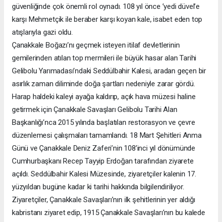
güvenliğinde çok önemli rol oynadı. 108 yıl önce ’yedi düvel’e
karşı Mehmetçik ile beraber karşı koyan kale, isabet eden top
atışlarıyla gazi oldu.
Çanakkale Boğazı’nı geçmek isteyen itilaf devletlerinin
gemilerinden atılan top mermileri ile büyük hasar alan Tarihi
Gelibolu Yarımadası’ndaki Seddülbahir Kalesi, aradan geçen bir
asırlık zaman diliminde doğa şartları nedeniyle zarar gördü.
Harap haldeki kaleyi ayağa kaldırıp, açık hava müzesi haline
getirmek için Çanakkale Savaşları Gelibolu Tarihi Alan
Başkanlığı’nca 2015 yılında başlatılan restorasyon ve çevre
düzenlemesi çalışmaları tamamlandı. 18 Mart Şehitleri Anma
Günü ve Çanakkale Deniz Zaferi’nin 108’inci yıl dönümünde
Cumhurbaşkanı Recep Tayyip Erdoğan tarafından ziyarete
açıldı. Seddülbahir Kalesi Müzesinde, ziyaretçiler kalenin 17.
yüzyıldan bugüne kadar ki tarihi hakkında bilgilendiriliyor.
Ziyaretçiler, Çanakkale Savaşları’nın ilk şehitlerinin yer aldığı
kabristanı ziyaret edip, 1915 Çanakkale Savaşları’nın bu kalede