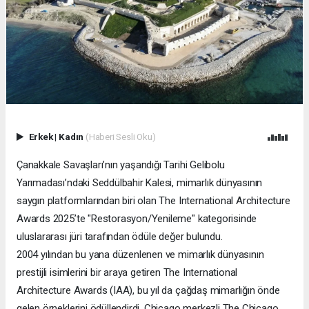
Erkek
|
Kadın
(Haberi Sesli Oku)
Çanakkale Savaşları’nın yaşandığı Tarihi Gelibolu
Yarımadası’ndaki Seddülbahir Kalesi, mimarlık dünyasının
saygın platformlarından biri olan The International Architecture
Awards 2025’te "Restorasyon/Yenileme" kategorisinde
uluslararası jüri tarafından ödüle değer bulundu.
2004 yılından bu yana düzenlenen ve mimarlık dünyasının
prestijli isimlerini bir araya getiren The International
Architecture Awards (IAA), bu yıl da çağdaş mimarlığın önde
gelen örneklerini ödüllendirdi. Chicago merkezli The Chicago