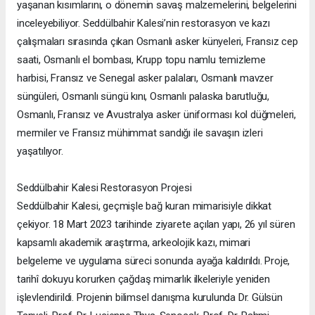
yaşanan kısımlarını, o dönemin savaş malzemelerini, belgelerini
inceleyebiliyor. Seddülbahir Kalesi’nin restorasyon ve kazı
çalışmaları sırasında çıkan Osmanlı asker künyeleri, Fransız cep
saati, Osmanlı el bombası, Krupp topu namlu temizleme
harbisi, Fransız ve Senegal asker palaları, Osmanlı mavzer
süngüleri, Osmanlı süngü kını, Osmanlı palaska barutluğu,
Osmanlı, Fransız ve Avustralya asker üniforması kol düğmeleri,
mermiler ve Fransız mühimmat sandığı ile savaşın izleri
yaşatılıyor.
Seddülbahir Kalesi Restorasyon Projesi
Seddülbahir Kalesi, geçmişle bağ kuran mimarisiyle dikkat
çekiyor. 18 Mart 2023 tarihinde ziyarete açılan yapı, 26 yıl süren
kapsamlı akademik araştırma, arkeolojik kazı, mimari
belgeleme ve uygulama süreci sonunda ayağa kaldırıldı. Proje,
tarihî dokuyu korurken çağdaş mimarlık ilkeleriyle yeniden
işlevlendirildi. Projenin bilimsel danışma kurulunda Dr. Gülsün