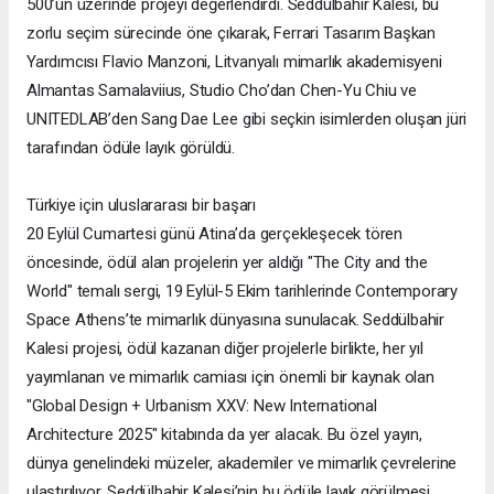
500’ün üzerinde projeyi değerlendirdi. Seddülbahir Kalesi, bu
zorlu seçim sürecinde öne çıkarak, Ferrari Tasarım Başkan
Yardımcısı Flavio Manzoni, Litvanyalı mimarlık akademisyeni
Almantas Samalaviius, Studio Cho’dan Chen-Yu Chiu ve
UNITEDLAB’den Sang Dae Lee gibi seçkin isimlerden oluşan jüri
tarafından ödüle layık görüldü.
Türkiye için uluslararası bir başarı
20 Eylül Cumartesi günü Atina’da gerçekleşecek tören
öncesinde, ödül alan projelerin yer aldığı "The City and the
World" temalı sergi, 19 Eylül-5 Ekim tarihlerinde Contemporary
Space Athens’te mimarlık dünyasına sunulacak. Seddülbahir
Kalesi projesi, ödül kazanan diğer projelerle birlikte, her yıl
yayımlanan ve mimarlık camiası için önemli bir kaynak olan
"Global Design + Urbanism XXV: New International
Architecture 2025" kitabında da yer alacak. Bu özel yayın,
dünya genelindeki müzeler, akademiler ve mimarlık çevrelerine
ulaştırılıyor. Seddülbahir Kalesi’nin bu ödüle layık görülmesi,