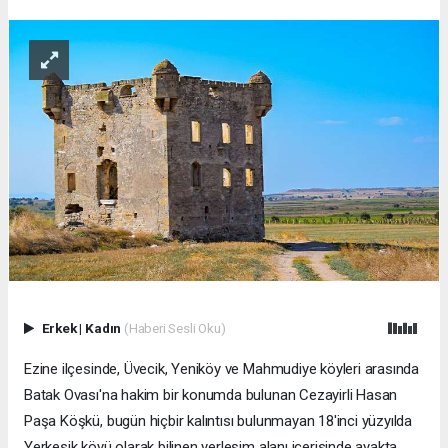
Erkek
|
Kadın
(Haberi Sesli Oku)
Ezine ilçesinde, Üvecik, Yeniköy ve Mahmudiye köyleri arasında
Batak Ovası'na hakim bir konumda bulunan Cezayirli Hasan
Paşa Köşkü, bugün hiçbir kalıntısı bulunmayan 18'inci yüzyılda
Yerkesik köyü olarak bilinen yerleşim alanı içerisinde ayakta