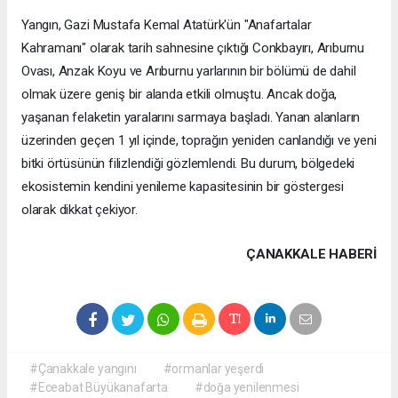
Yangın, Gazi Mustafa Kemal Atatürk'ün "Anafartalar
Kahramanı" olarak tarih sahnesine çıktığı Conkbayırı, Arıburnu
Ovası, Anzak Koyu ve Arıburnu yarlarının bir bölümü de dahil
olmak üzere geniş bir alanda etkili olmuştu. Ancak doğa,
yaşanan felaketin yaralarını sarmaya başladı. Yanan alanların
üzerinden geçen 1 yıl içinde, toprağın yeniden canlandığı ve yeni
bitki örtüsünün filizlendiği gözlemlendi. Bu durum, bölgedeki
ekosistemin kendini yenileme kapasitesinin bir göstergesi
olarak dikkat çekiyor.
ÇANAKKALE HABERİ
#Çanakkale yangını
#ormanlar yeşerdi
#Eceabat Büyükanafarta
#doğa yenilenmesi