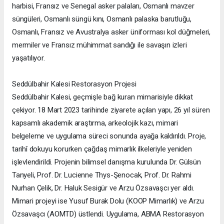
harbisi, Fransız ve Senegal asker palaları, Osmanlı mavzer
süngüleri, Osmanlı süngü kını, Osmanlı palaska barutluğu,
Osmanlı, Fransız ve Avustralya asker üniforması kol düğmeleri,
mermiler ve Fransız mühimmat sandığı ile savaşın izleri
yaşatılıyor.
Seddülbahir Kalesi Restorasyon Projesi
Seddülbahir Kalesi, geçmişle bağ kuran mimarisiyle dikkat
çekiyor. 18 Mart 2023 tarihinde ziyarete açılan yapı, 26 yıl süren
kapsamlı akademik araştırma, arkeolojik kazı, mimari
belgeleme ve uygulama süreci sonunda ayağa kaldırıldı. Proje,
tarihî dokuyu korurken çağdaş mimarlık ilkeleriyle yeniden
işlevlendirildi. Projenin bilimsel danışma kurulunda Dr. Gülsün
Tanyeli, Prof. Dr. Lucienne Thys-Şenocak, Prof. Dr. Rahmi
Nurhan Çelik, Dr. Haluk Sesigür ve Arzu Özsavaşcı yer aldı.
Mimari projeyi ise Yusuf Burak Dolu (KOOP Mimarlık) ve Arzu
Özsavaşcı (AOMTD) üstlendi. Uygulama, ABMA Restorasyon