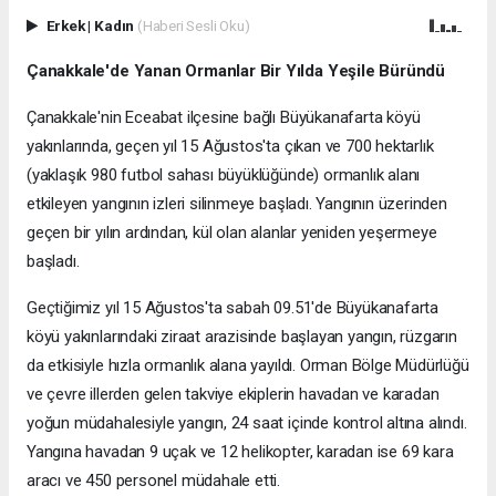
Erkek
|
Kadın
(Haberi Sesli Oku)
Çanakkale'de Yanan Ormanlar Bir Yılda Yeşile Büründü
Çanakkale'nin Eceabat ilçesine bağlı Büyükanafarta köyü
yakınlarında, geçen yıl 15 Ağustos'ta çıkan ve 700 hektarlık
(yaklaşık 980 futbol sahası büyüklüğünde) ormanlık alanı
etkileyen yangının izleri silinmeye başladı. Yangının üzerinden
geçen bir yılın ardından, kül olan alanlar yeniden yeşermeye
başladı.
Geçtiğimiz yıl 15 Ağustos'ta sabah 09.51'de Büyükanafarta
köyü yakınlarındaki ziraat arazisinde başlayan yangın, rüzgarın
da etkisiyle hızla ormanlık alana yayıldı. Orman Bölge Müdürlüğü
ve çevre illerden gelen takviye ekiplerin havadan ve karadan
yoğun müdahalesiyle yangın, 24 saat içinde kontrol altına alındı.
Yangına havadan 9 uçak ve 12 helikopter, karadan ise 69 kara
aracı ve 450 personel müdahale etti.