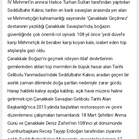
IV. Mehmet’in annesi Hatice Turhan Sultan tarafından yaptırılan
Seddülbahir Kalesi, tarihin en kanlı savaşları arasında yer alan
ve Mehmetçiğin kahramanlığı sayesinde ’Çanakkale Geçilmez’
destanının yazıldığı Çanakkale Savaşları’nda, boğazın
güvenliğinde çok önemli rol oynadı. 108 yıl önce ’yedi düvel’e
karşı Mehmetçik ile beraber karşı koyan kale, isabet eden top
atışlarıyla gazi oldu.
Çanakkale Boğazı’nı geçmek isteyen itilaf devletlerinin
gemilerinden atılan top mermileri ile büyük hasar alan Tarihi
Gelibolu Yarımadası’ndaki Seddülbahir Kalesi, aradan geçen bir
asırlık zaman diliminde doğa şartları nedeniyle zarar gördü.
Harap haldeki kaleyi ayağa kaldırıp, açık hava müzesi haline
getirmek için Çanakkale Savaşları Gelibolu Tarihi Alan
Başkanlığı’nca 2015 yılında başlatılan restorasyon ve çevre
düzenlemesi çalışmaları tamamlandı. 18 Mart Şehitleri Anma
Günü ve Çanakkale Deniz Zaferi’nin 108’inci yıl dönümünde
Cumhurbaşkanı Recep Tayyip Erdoğan tarafından ziyarete