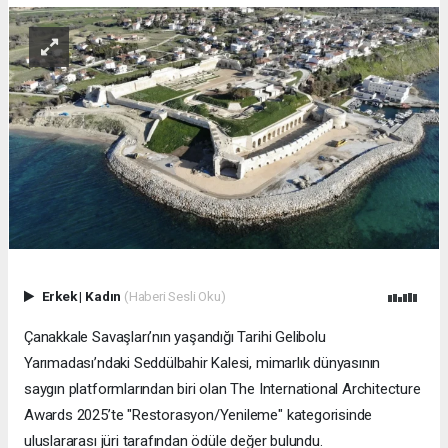
Erkek
|
Kadın
(Haberi Sesli Oku)
Çanakkale Savaşları’nın yaşandığı Tarihi Gelibolu
Yarımadası’ndaki Seddülbahir Kalesi, mimarlık dünyasının
saygın platformlarından biri olan The International Architecture
Awards 2025’te "Restorasyon/Yenileme" kategorisinde
uluslararası jüri tarafından ödüle değer bulundu.