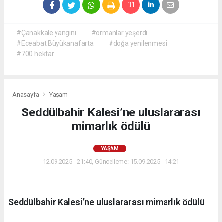
#Çanakkale yangını
#ormanlar yeşerdi
#Eceabat Büyükanafarta
#doğa yenilenmesi
#700 hektar
Anasayfa
Yaşam
Seddülbahir Kalesi’ne uluslararası
mimarlık ödülü
YAŞAM
12.09.2025 - 21:40, Güncelleme: 15.09.2025 - 14:21
Seddülbahir Kalesi’ne uluslararası mimarlık ödülü