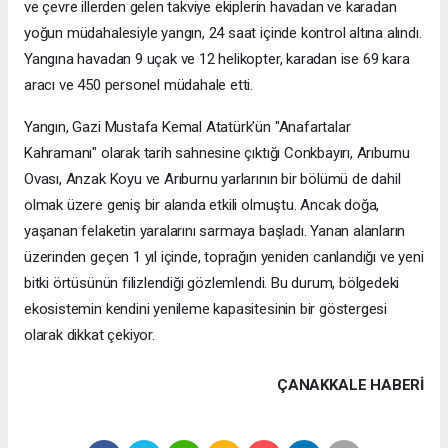
ve çevre illerden gelen takviye ekiplerin havadan ve karadan
yoğun müdahalesiyle yangın, 24 saat içinde kontrol altına alındı.
Yangına havadan 9 uçak ve 12 helikopter, karadan ise 69 kara
aracı ve 450 personel müdahale etti.
Yangın, Gazi Mustafa Kemal Atatürk'ün "Anafartalar
Kahramanı" olarak tarih sahnesine çıktığı Conkbayırı, Arıburnu
Ovası, Anzak Koyu ve Arıburnu yarlarının bir bölümü de dahil
olmak üzere geniş bir alanda etkili olmuştu. Ancak doğa,
yaşanan felaketin yaralarını sarmaya başladı. Yanan alanların
üzerinden geçen 1 yıl içinde, toprağın yeniden canlandığı ve yeni
bitki örtüsünün filizlendiği gözlemlendi. Bu durum, bölgedeki
ekosistemin kendini yenileme kapasitesinin bir göstergesi
olarak dikkat çekiyor.
ÇANAKKALE HABERİ