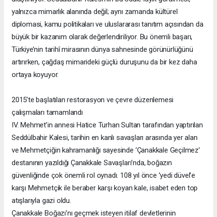
yalnızca mimarlık alanında değil; aynı zamanda kültürel
diplomasi, kamu politikaları ve uluslararası tanıtım açısından da
büyük bir kazanım olarak değerlendiriliyor. Bu önemli başarı,
Türkiye’nin tarihî mirasının dünya sahnesinde görünürlüğünü
artırırken, çağdaş mimarideki güçlü duruşunu da bir kez daha
ortaya koyuyor.
2015’te başlatılan restorasyon ve çevre düzenlemesi
çalışmaları tamamlandı
IV. Mehmet’in annesi Hatice Turhan Sultan tarafından yaptırılan
Seddülbahir Kalesi, tarihin en kanlı savaşları arasında yer alan
ve Mehmetçiğin kahramanlığı sayesinde ’Çanakkale Geçilmez’
destanının yazıldığı Çanakkale Savaşları’nda, boğazın
güvenliğinde çok önemli rol oynadı. 108 yıl önce ’yedi düvel’e
karşı Mehmetçik ile beraber karşı koyan kale, isabet eden top
atışlarıyla gazi oldu.
Çanakkale Boğazı’nı geçmek isteyen itilaf devletlerinin