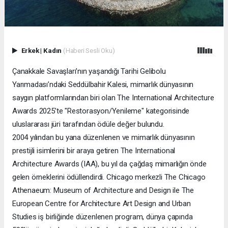
Erkek
|
Kadın
(Haberi Sesli Oku)
Çanakkale Savaşları’nın yaşandığı Tarihi Gelibolu
Yarımadası’ndaki Seddülbahir Kalesi, mimarlık dünyasının
saygın platformlarından biri olan The International Architecture
Awards 2025’te "Restorasyon/Yenileme" kategorisinde
uluslararası jüri tarafından ödüle değer bulundu.
2004 yılından bu yana düzenlenen ve mimarlık dünyasının
prestijli isimlerini bir araya getiren The International
Architecture Awards (IAA), bu yıl da çağdaş mimarlığın önde
gelen örneklerini ödüllendirdi. Chicago merkezli The Chicago
Athenaeum: Museum of Architecture and Design ile The
European Centre for Architecture Art Design and Urban
Studies iş birliğinde düzenlenen program, dünya çapında