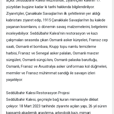
açıldı. Seddülbahir Kalesi Müzesinde, ziyaretçiler kalenin 17.
yüzyıldan bugüne kadar ki tarihi hakkında bilgilendiriliyor.
Ziyaretçiler, Çanakkale Savaşları’nın ilk şehitlerinin yer aldığı
kabristanı ziyaret edip, 1915 Çanakkale Savaşları’nın bu kalede
yaşanan kısımlarını, o dönemin savaş malzemelerini, belgelerini
inceleyebiliyor. Seddülbahir Kalesi’nin restorasyon ve kazı
çalışmaları sırasında çıkan Osmanlı asker künyeleri, Fransız cep
saati, Osmanlı el bombası, Krupp topu namlu temizleme
harbisi, Fransız ve Senegal asker palaları, Osmanlı mavzer
süngüleri, Osmanlı süngü kını, Osmanlı palaska barutluğu,
Osmanlı, Fransız ve Avustralya asker üniforması kol düğmeleri,
mermiler ve Fransız mühimmat sandığı ile savaşın izleri
yaşatılıyor.
Seddülbahir Kalesi Restorasyon Projesi
Seddülbahir Kalesi, geçmişle bağ kuran mimarisiyle dikkat
çekiyor. 18 Mart 2023 tarihinde ziyarete açılan yapı, 26 yıl süren
kapsamlı akademik araştırma, arkeolojik kazı, mimari