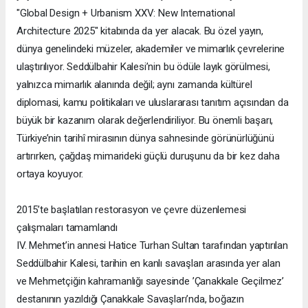
"Global Design + Urbanism XXV: New International
Architecture 2025" kitabında da yer alacak. Bu özel yayın,
dünya genelindeki müzeler, akademiler ve mimarlık çevrelerine
ulaştırılıyor. Seddülbahir Kalesi’nin bu ödüle layık görülmesi,
yalnızca mimarlık alanında değil; aynı zamanda kültürel
diplomasi, kamu politikaları ve uluslararası tanıtım açısından da
büyük bir kazanım olarak değerlendiriliyor. Bu önemli başarı,
Türkiye’nin tarihî mirasının dünya sahnesinde görünürlüğünü
artırırken, çağdaş mimarideki güçlü duruşunu da bir kez daha
ortaya koyuyor.
2015’te başlatılan restorasyon ve çevre düzenlemesi
çalışmaları tamamlandı
IV. Mehmet’in annesi Hatice Turhan Sultan tarafından yaptırılan
Seddülbahir Kalesi, tarihin en kanlı savaşları arasında yer alan
ve Mehmetçiğin kahramanlığı sayesinde ’Çanakkale Geçilmez’
destanının yazıldığı Çanakkale Savaşları’nda, boğazın