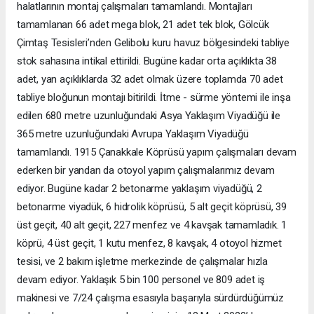
halatlarının montaj çalışmaları tamamlandı. Montajları
tamamlanan 66 adet mega blok, 21 adet tek blok, Gölcük
Çimtaş Tesisleri’nden Gelibolu kuru havuz bölgesindeki tabliye
stok sahasına intikal ettirildi. Bugüne kadar orta açıklıkta 38
adet, yan açıklıklarda 32 adet olmak üzere toplamda 70 adet
tabliye bloğunun montajı bitirildi. İtme - sürme yöntemi ile inşa
edilen 680 metre uzunluğundaki Asya Yaklaşım Viyadüğü ile
365 metre uzunluğundaki Avrupa Yaklaşım Viyadüğü
tamamlandı. 1915 Çanakkale Köprüsü yapım çalışmaları devam
ederken bir yandan da otoyol yapım çalışmalarımız devam
ediyor. Bugüne kadar 2 betonarme yaklaşım viyadüğü, 2
betonarme viyadük, 6 hidrolik köprüsü, 5 alt geçit köprüsü, 39
üst geçit, 40 alt geçit, 227 menfez ve 4 kavşak tamamladık. 1
köprü, 4 üst geçit, 1 kutu menfez, 8 kavşak, 4 otoyol hizmet
tesisi, ve 2 bakım işletme merkezinde de çalışmalar hızla
devam ediyor. Yaklaşık 5 bin 100 personel ve 809 adet iş
makinesi ve 7/24 çalışma esasıyla başarıyla sürdürdüğümüz