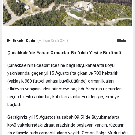
Erkek
|
Kadın
(Haberi Sesli Oku)
Çanakkale'de Yanan Ormanlar Bir Yılda Yeşile Büründü
Çanakkale'nin Eceabat ilçesine bağlı Büyükanafarta köyü
yakınlarında, geçen yıl 15 Ağustos'ta çıkan ve 700 hektarlık
(yaklaşık 980 futbol sahası büyüklüğünde) ormanlık alanı
etkileyen yangının izleri silinmeye başladı. Yangının üzerinden
geçen bir yılın ardından, kül olan alanlar yeniden yeşermeye
başladı.
Geçtiğimiz yıl 15 Ağustos'ta sabah 09.51'de Büyükanafarta
köyü yakınlarındaki ziraat arazisinde başlayan yangın, rüzgarın
da etkisiyle hızla ormanlık alana yayıldı. Orman Bölge Müdürlüğü