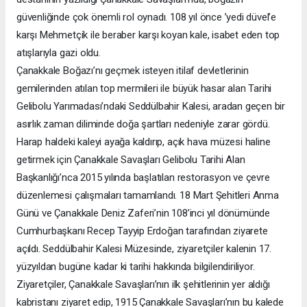
güvenliğinde çok önemli rol oynadı. 108 yıl önce ’yedi düvel’e
karşı Mehmetçik ile beraber karşı koyan kale, isabet eden top
atışlarıyla gazi oldu.
Çanakkale Boğazı’nı geçmek isteyen itilaf devletlerinin
gemilerinden atılan top mermileri ile büyük hasar alan Tarihi
Gelibolu Yarımadası’ndaki Seddülbahir Kalesi, aradan geçen bir
asırlık zaman diliminde doğa şartları nedeniyle zarar gördü.
Harap haldeki kaleyi ayağa kaldırıp, açık hava müzesi haline
getirmek için Çanakkale Savaşları Gelibolu Tarihi Alan
Başkanlığı’nca 2015 yılında başlatılan restorasyon ve çevre
düzenlemesi çalışmaları tamamlandı. 18 Mart Şehitleri Anma
Günü ve Çanakkale Deniz Zaferi’nin 108’inci yıl dönümünde
Cumhurbaşkanı Recep Tayyip Erdoğan tarafından ziyarete
açıldı. Seddülbahir Kalesi Müzesinde, ziyaretçiler kalenin 17.
yüzyıldan bugüne kadar ki tarihi hakkında bilgilendiriliyor.
Ziyaretçiler, Çanakkale Savaşları’nın ilk şehitlerinin yer aldığı
kabristanı ziyaret edip, 1915 Çanakkale Savaşları’nın bu kalede