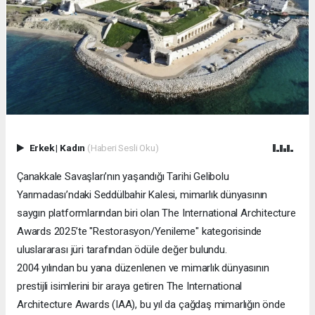
Erkek
|
Kadın
(Haberi Sesli Oku)
Çanakkale Savaşları’nın yaşandığı Tarihi Gelibolu
Yarımadası’ndaki Seddülbahir Kalesi, mimarlık dünyasının
saygın platformlarından biri olan The International Architecture
Awards 2025’te "Restorasyon/Yenileme" kategorisinde
uluslararası jüri tarafından ödüle değer bulundu.
2004 yılından bu yana düzenlenen ve mimarlık dünyasının
prestijli isimlerini bir araya getiren The International
Architecture Awards (IAA), bu yıl da çağdaş mimarlığın önde