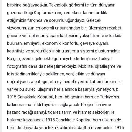
birbirine bağlayacaktır. Teknolojik görkemi ile tüm dünyanın
gözünü diktiği Köprümüzü inşa ederken, tarihe tanıklık
ettiğimizin farkında ve sorumluluğundayız. Gelecek
vizyonumuzun en önemli unsurlarından biri, ülkemizin rekabet
gücüne ve toplumun yaşam kalitesinin yükseltilmesine katkıda
bulunan, emniyetli, ekonomik, konforlu, çevreye duyarlı,
kesintisiz ve sürdürülebilir bir ulaştırma sistemi oluşturmaktır.
Bu çerçevede, gelecekte görmeyi hedeflediğimiz Türkiye
fotoğrafını daha da netleştirmekteyiz. Mobilite, dijitalleşme ve
lojistik dinamikleriyle şekillenen, yeni, etkin ve dünyayı
coğrafyamıza entegre etmeyi hedefleyen iddialı bir sürecimiz
var ve bu süreci ulaşımın her alanında başarıyla yönetiyoruz.
1915 Çanakkale Köprüsü, hem bölgesinin hem de Türkiye’nin
kalkınmasına ciddi faydalar sağlayacak. Projemizin ivme
kazandıracağı sanayi, ticaret, tarım ve hizmet sektörleri ile
halkımız kazanacak. 1915 Çanakkale Köprüsü hem ülkemizde
hem de dünyada yeni teknik atılımlara da ilham verecektir. 1915