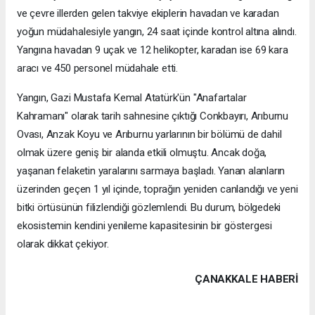
ve çevre illerden gelen takviye ekiplerin havadan ve karadan
yoğun müdahalesiyle yangın, 24 saat içinde kontrol altına alındı.
Yangına havadan 9 uçak ve 12 helikopter, karadan ise 69 kara
aracı ve 450 personel müdahale etti.
Yangın, Gazi Mustafa Kemal Atatürk'ün "Anafartalar
Kahramanı" olarak tarih sahnesine çıktığı Conkbayırı, Arıburnu
Ovası, Anzak Koyu ve Arıburnu yarlarının bir bölümü de dahil
olmak üzere geniş bir alanda etkili olmuştu. Ancak doğa,
yaşanan felaketin yaralarını sarmaya başladı. Yanan alanların
üzerinden geçen 1 yıl içinde, toprağın yeniden canlandığı ve yeni
bitki örtüsünün filizlendiği gözlemlendi. Bu durum, bölgedeki
ekosistemin kendini yenileme kapasitesinin bir göstergesi
olarak dikkat çekiyor.
ÇANAKKALE HABERİ