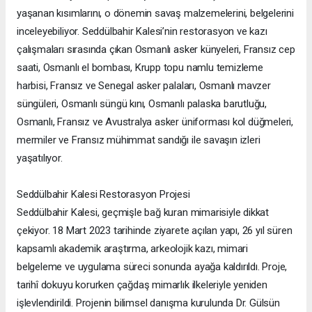
yaşanan kısımlarını, o dönemin savaş malzemelerini, belgelerini
inceleyebiliyor. Seddülbahir Kalesi’nin restorasyon ve kazı
çalışmaları sırasında çıkan Osmanlı asker künyeleri, Fransız cep
saati, Osmanlı el bombası, Krupp topu namlu temizleme
harbisi, Fransız ve Senegal asker palaları, Osmanlı mavzer
süngüleri, Osmanlı süngü kını, Osmanlı palaska barutluğu,
Osmanlı, Fransız ve Avustralya asker üniforması kol düğmeleri,
mermiler ve Fransız mühimmat sandığı ile savaşın izleri
yaşatılıyor.
Seddülbahir Kalesi Restorasyon Projesi
Seddülbahir Kalesi, geçmişle bağ kuran mimarisiyle dikkat
çekiyor. 18 Mart 2023 tarihinde ziyarete açılan yapı, 26 yıl süren
kapsamlı akademik araştırma, arkeolojik kazı, mimari
belgeleme ve uygulama süreci sonunda ayağa kaldırıldı. Proje,
tarihî dokuyu korurken çağdaş mimarlık ilkeleriyle yeniden
işlevlendirildi. Projenin bilimsel danışma kurulunda Dr. Gülsün