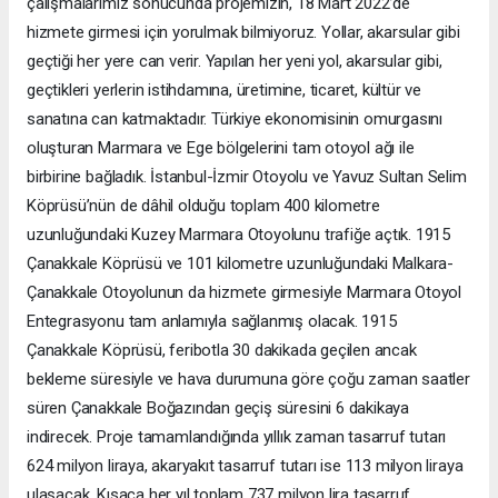
çalışmalarımız sonucunda projemizin, 18 Mart 2022’de
hizmete girmesi için yorulmak bilmiyoruz. Yollar, akarsular gibi
geçtiği her yere can verir. Yapılan her yeni yol, akarsular gibi,
geçtikleri yerlerin istihdamına, üretimine, ticaret, kültür ve
sanatına can katmaktadır. Türkiye ekonomisinin omurgasını
oluşturan Marmara ve Ege bölgelerini tam otoyol ağı ile
birbirine bağladık. İstanbul-İzmir Otoyolu ve Yavuz Sultan Selim
Köprüsü’nün de dâhil olduğu toplam 400 kilometre
uzunluğundaki Kuzey Marmara Otoyolunu trafiğe açtık. 1915
Çanakkale Köprüsü ve 101 kilometre uzunluğundaki Malkara-
Çanakkale Otoyolunun da hizmete girmesiyle Marmara Otoyol
Entegrasyonu tam anlamıyla sağlanmış olacak. 1915
Çanakkale Köprüsü, feribotla 30 dakikada geçilen ancak
bekleme süresiyle ve hava durumuna göre çoğu zaman saatler
süren Çanakkale Boğazından geçiş süresini 6 dakikaya
indirecek. Proje tamamlandığında yıllık zaman tasarruf tutarı
624 milyon liraya, akaryakıt tasarruf tutarı ise 113 milyon liraya
ulaşacak. Kısaca her yıl toplam 737 milyon lira tasarruf