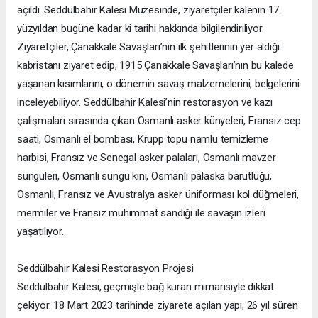
açıldı. Seddülbahir Kalesi Müzesinde, ziyaretçiler kalenin 17.
yüzyıldan bugüne kadar ki tarihi hakkında bilgilendiriliyor.
Ziyaretçiler, Çanakkale Savaşları’nın ilk şehitlerinin yer aldığı
kabristanı ziyaret edip, 1915 Çanakkale Savaşları’nın bu kalede
yaşanan kısımlarını, o dönemin savaş malzemelerini, belgelerini
inceleyebiliyor. Seddülbahir Kalesi’nin restorasyon ve kazı
çalışmaları sırasında çıkan Osmanlı asker künyeleri, Fransız cep
saati, Osmanlı el bombası, Krupp topu namlu temizleme
harbisi, Fransız ve Senegal asker palaları, Osmanlı mavzer
süngüleri, Osmanlı süngü kını, Osmanlı palaska barutluğu,
Osmanlı, Fransız ve Avustralya asker üniforması kol düğmeleri,
mermiler ve Fransız mühimmat sandığı ile savaşın izleri
yaşatılıyor.
Seddülbahir Kalesi Restorasyon Projesi
Seddülbahir Kalesi, geçmişle bağ kuran mimarisiyle dikkat
çekiyor. 18 Mart 2023 tarihinde ziyarete açılan yapı, 26 yıl süren