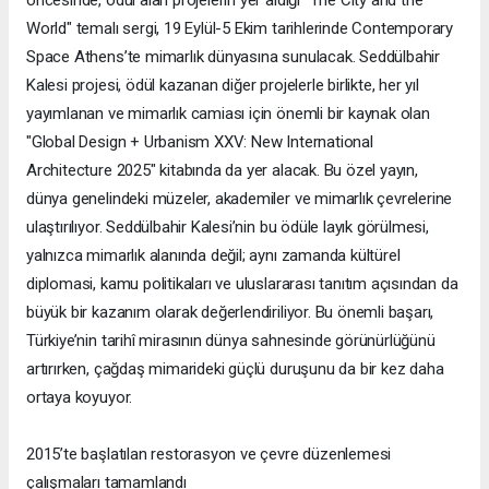
öncesinde, ödül alan projelerin yer aldığı "The City and the
World" temalı sergi, 19 Eylül-5 Ekim tarihlerinde Contemporary
Space Athens’te mimarlık dünyasına sunulacak. Seddülbahir
Kalesi projesi, ödül kazanan diğer projelerle birlikte, her yıl
yayımlanan ve mimarlık camiası için önemli bir kaynak olan
"Global Design + Urbanism XXV: New International
Architecture 2025" kitabında da yer alacak. Bu özel yayın,
dünya genelindeki müzeler, akademiler ve mimarlık çevrelerine
ulaştırılıyor. Seddülbahir Kalesi’nin bu ödüle layık görülmesi,
yalnızca mimarlık alanında değil; aynı zamanda kültürel
diplomasi, kamu politikaları ve uluslararası tanıtım açısından da
büyük bir kazanım olarak değerlendiriliyor. Bu önemli başarı,
Türkiye’nin tarihî mirasının dünya sahnesinde görünürlüğünü
artırırken, çağdaş mimarideki güçlü duruşunu da bir kez daha
ortaya koyuyor.
2015’te başlatılan restorasyon ve çevre düzenlemesi
çalışmaları tamamlandı