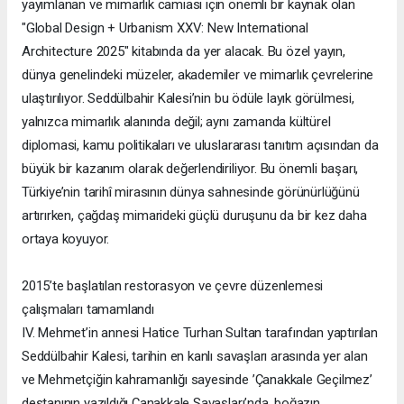
yayımlanan ve mimarlık camiası için önemli bir kaynak olan
"Global Design + Urbanism XXV: New International
Architecture 2025" kitabında da yer alacak. Bu özel yayın,
dünya genelindeki müzeler, akademiler ve mimarlık çevrelerine
ulaştırılıyor. Seddülbahir Kalesi’nin bu ödüle layık görülmesi,
yalnızca mimarlık alanında değil; aynı zamanda kültürel
diplomasi, kamu politikaları ve uluslararası tanıtım açısından da
büyük bir kazanım olarak değerlendiriliyor. Bu önemli başarı,
Türkiye’nin tarihî mirasının dünya sahnesinde görünürlüğünü
artırırken, çağdaş mimarideki güçlü duruşunu da bir kez daha
ortaya koyuyor.
2015’te başlatılan restorasyon ve çevre düzenlemesi
çalışmaları tamamlandı
IV. Mehmet’in annesi Hatice Turhan Sultan tarafından yaptırılan
Seddülbahir Kalesi, tarihin en kanlı savaşları arasında yer alan
ve Mehmetçiğin kahramanlığı sayesinde ’Çanakkale Geçilmez’
destanının yazıldığı Çanakkale Savaşları’nda, boğazın