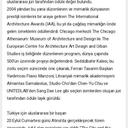
uluslararası jüri tarafından ödüle değer bulundu.
2004 yılından bu yana düzenlenen ve mimarlık dünyasının
prestijli isimlerini bir araya getiren The International
Architecture Awards (IAA), bu yıl da çağdaş mimarlığın önde
gelen örneklerini ödüllendirdi. Chicago merkezli The Chicago
Athenaeum: Museum of Architecture and Design ile The
European Centre for Architecture Art Design and Urban
Studies iş birliğinde düzenlenen program, dünya çapında
500’ün üzerinde projeyi değerlendirdi. Seddülbahir Kalesi, bu
zorlu seçim sürecinde öne çıkarak, Ferrari Tasarım Başkan
Yardımcısı Flavio Manzoni, Litvanyalı mimarlık akademisyeni
Almantas Samalaviius, Studio Cho’dan Chen-Yu Chiu ve
UNITEDLAB’den Sang Dae Lee gibi seçkin isimlerden oluşan jüri
tarafından ödüle layık görüldü.
Türkiye için uluslararası bir başarı
20 Eylül Cumartesi günü Atina’da gerçekleşecek tören