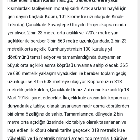
ifade eden Bakan Karaismailoğlu, “Sadece kulelere yakın
kısımlardaki tabliyelerin montajı kaldı. Artık asırların hayâli için
geri sayım başladı. Köprü, 101 kilometre uzunluğu ile Kınalı-
Tekirdağ-Çanakkale-Savaştepe Otoyolu Projesi kapsamında
yer alıyor. 2 bin 23 metre orta açıklık ve 770’er metre yan
açıklıklar ile beraber 3 bin 563 metre uzunluğundadır. 2 bin 23
metrelik orta açıklık, Cumhuriyetimizin 100. kuruluş yıl
dönümünü temsil ediyor ve tamamlandığında dünyanın en
büyük orta açıklıklı asma köprüsü unvanına sahip olacak. 365
ve 680 metrelik yaklaşım viyadükleri ile beraber toplam geçiş
uzunluğu ise 4 bin 608 metreye ulaşıyor. Köprümüzün 318
metrelik çelik kuleleri, Çanakkale Deniz Zaferinin kazanıldığı 18
Mart 1915’i işaret edecektir. İki çelik kule arasındaki köprümüz,
dünyada ikiz tabliye olarak tasarlanan nadir asma köprülerden
biri olma özelliğine de sahip. Tamamlanınca, dünyada 2 bin
metre orta açıklığın üzerinde ikiz tabliye olarak tasarlanan ve
inşa edilen ilk köprü olarak tarihe geçecek. 318 metrelik kule
yüksekliği ve 16 metrelik mimarî amaçlı top mermisi figürüyle