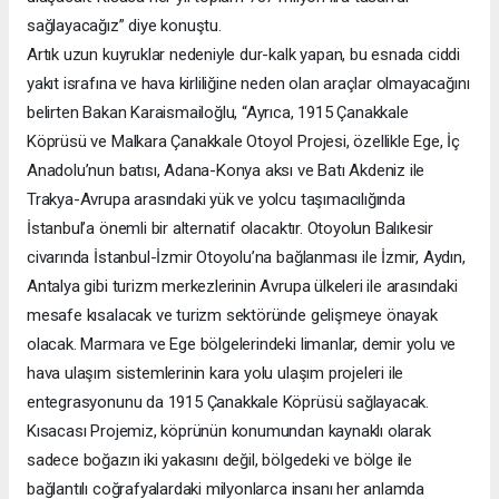
sağlayacağız” diye konuştu.
Artık uzun kuyruklar nedeniyle dur-kalk yapan, bu esnada ciddi
yakıt israfına ve hava kirliliğine neden olan araçlar olmayacağını
belirten Bakan Karaismailoğlu, “Ayrıca, 1915 Çanakkale
Köprüsü ve Malkara Çanakkale Otoyol Projesi, özellikle Ege, İç
Anadolu’nun batısı, Adana-Konya aksı ve Batı Akdeniz ile
Trakya-Avrupa arasındaki yük ve yolcu taşımacılığında
İstanbul’a önemli bir alternatif olacaktır. Otoyolun Balıkesir
civarında İstanbul-İzmir Otoyolu’na bağlanması ile İzmir, Aydın,
Antalya gibi turizm merkezlerinin Avrupa ülkeleri ile arasındaki
mesafe kısalacak ve turizm sektöründe gelişmeye önayak
olacak. Marmara ve Ege bölgelerindeki limanlar, demir yolu ve
hava ulaşım sistemlerinin kara yolu ulaşım projeleri ile
entegrasyonunu da 1915 Çanakkale Köprüsü sağlayacak.
Kısacası Projemiz, köprünün konumundan kaynaklı olarak
sadece boğazın iki yakasını değil, bölgedeki ve bölge ile
bağlantılı coğrafyalardaki milyonlarca insanı her anlamda