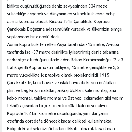
birlikte düşünüldüğünde deniz seviyesinden 334 metre
yüksekliğe erişecek ve dünyanın en yüksek kulelerine sahip
asma köprüsü olacak. Kısaca 1915 Çanakkale Köprüsü
Çanakkale Boğazına adeta mühür vuracak ve ülkemizin simge
yapılarından bir olacak” dedi.
Asma köprü kule temelleri Asya tarafında -45 metre, Avrupa
tarafında ise -37 metre derinlikte iyileştirilmiş deniz tabanına
serbestçe oturduğunu ifade eden Bakan Karaismailoğlu, “2 x 3
trafik şeritli Köprümüzün tabliyesi, 45 metre genişlikte ve 3,5
metre yükseklikte ikiz tabliye olarak projelendirildi. 1915
Çanakkale’de; kuru havuz ve ıslak havuzda keson imâlatları,
plint ve bağ kirişi imalatları, ankraj blokları, kule montajı, ana
kablo montajı, tabliye montajı ve üst yapı çalışmaları gibi yapım
tekniği açısından birçok önemli imâlat kalemi yer alıyor.
Köprüde 162 bin kilometre uzunluğunda, yani dünyanın
etrafında dört defa dönecek kadar çelik tel kullanılmakta.
Bölgedeki yüksek rüzgâr hızları dikkate alınarak tasarlanan