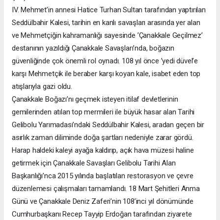
IV. Mehmet’in annesi Hatice Turhan Sultan tarafından yaptırılan
Seddülbahir Kalesi, tarihin en kanlı savaşları arasında yer alan
ve Mehmetçiğin kahramanlığı sayesinde ’Çanakkale Geçilmez’
destanının yazıldığı Çanakkale Savaşları’nda, boğazın
güvenliğinde çok önemli rol oynadı. 108 yıl önce ’yedi düvel’e
karşı Mehmetçik ile beraber karşı koyan kale, isabet eden top
atışlarıyla gazi oldu.
Çanakkale Boğazı’nı geçmek isteyen itilaf devletlerinin
gemilerinden atılan top mermileri ile büyük hasar alan Tarihi
Gelibolu Yarımadası’ndaki Seddülbahir Kalesi, aradan geçen bir
asırlık zaman diliminde doğa şartları nedeniyle zarar gördü.
Harap haldeki kaleyi ayağa kaldırıp, açık hava müzesi haline
getirmek için Çanakkale Savaşları Gelibolu Tarihi Alan
Başkanlığı’nca 2015 yılında başlatılan restorasyon ve çevre
düzenlemesi çalışmaları tamamlandı. 18 Mart Şehitleri Anma
Günü ve Çanakkale Deniz Zaferi’nin 108’inci yıl dönümünde
Cumhurbaşkanı Recep Tayyip Erdoğan tarafından ziyarete