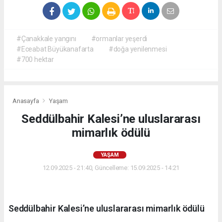
#Çanakkale yangını
#ormanlar yeşerdi
#Eceabat Büyükanafarta
#doğa yenilenmesi
#700 hektar
Anasayfa
Yaşam
Seddülbahir Kalesi’ne uluslararası
mimarlık ödülü
YAŞAM
12.09.2025 - 21:40, Güncelleme: 15.09.2025 - 14:21
Seddülbahir Kalesi’ne uluslararası mimarlık ödülü