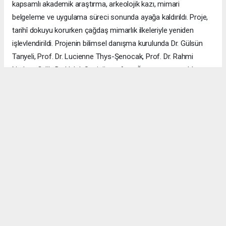
kapsamlı akademik araştırma, arkeolojik kazı, mimari
belgeleme ve uygulama süreci sonunda ayağa kaldırıldı. Proje,
tarihî dokuyu korurken çağdaş mimarlık ilkeleriyle yeniden
işlevlendirildi. Projenin bilimsel danışma kurulunda Dr. Gülsün
Tanyeli, Prof. Dr. Lucienne Thys-Şenocak, Prof. Dr. Rahmi
Nurhan Çelik, Dr. Haluk Sesigür ve Arzu Özsavaşcı yer aldı.
Mimari projeyi ise Yusuf Burak Dolu (KOOP Mimarlık) ve Arzu
Özsavaşcı (AOMTD) üstlendi. Uygulama, ABMA Restorasyon
tarafından gerçekleştirildi.
ÇANAKKALE HABERİ