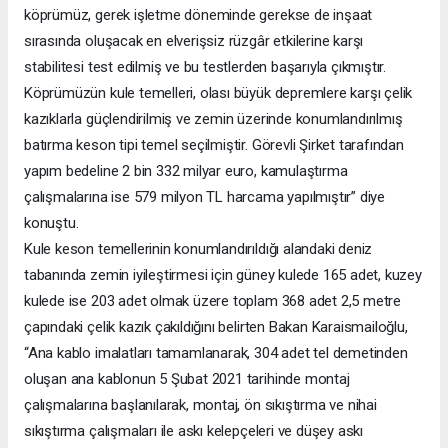
köprümüz, gerek işletme döneminde gerekse de inşaat
sırasında oluşacak en elverişsiz rüzgâr etkilerine karşı
stabilitesi test edilmiş ve bu testlerden başarıyla çıkmıştır.
Köprümüzün kule temelleri, olası büyük depremlere karşı çelik
kazıklarla güçlendirilmiş ve zemin üzerinde konumlandırılmış
batırma keson tipi temel seçilmiştir. Görevli Şirket tarafından
yapım bedeline 2 bin 332 milyar euro, kamulaştırma
çalışmalarına ise 579 milyon TL harcama yapılmıştır” diye
konuştu.
Kule keson temellerinin konumlandırıldığı alandaki deniz
tabanında zemin iyileştirmesi için güney kulede 165 adet, kuzey
kulede ise 203 adet olmak üzere toplam 368 adet 2,5 metre
çapındaki çelik kazık çakıldığını belirten Bakan Karaismailoğlu,
“Ana kablo imalatları tamamlanarak, 304 adet tel demetinden
oluşan ana kablonun 5 Şubat 2021 tarihinde montaj
çalışmalarına başlanılarak, montaj, ön sıkıştırma ve nihai
sıkıştırma çalışmaları ile askı kelepçeleri ve düşey askı