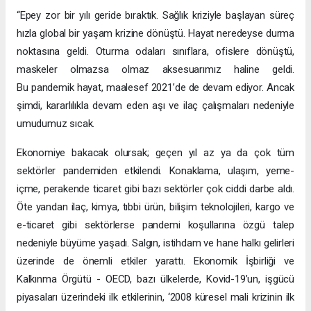
“Epey zor bir yılı geride bıraktık. Sağlık kriziyle başlayan süreç
hızla global bir yaşam krizine dönüştü. Hayat neredeyse durma
noktasına geldi. Oturma odaları sınıflara, ofislere dönüştü,
maskeler olmazsa olmaz aksesuarımız haline geldi.
Bu pandemik hayat, maalesef 2021’de de devam ediyor. Ancak
şimdi, kararlılıkla devam eden aşı ve ilaç çalışmaları nedeniyle
umudumuz sıcak.
Ekonomiye bakacak olursak; geçen yıl az ya da çok tüm
sektörler pandemiden etkilendi. Konaklama, ulaşım, yeme-
içme, perakende ticaret gibi bazı sektörler çok ciddi darbe aldı.
Öte yandan ilaç, kimya, tıbbi ürün, bilişim teknolojileri, kargo ve
e-ticaret gibi sektörlerse pandemi koşullarına özgü talep
nedeniyle büyüme yaşadı. Salgın, istihdam ve hane halkı gelirleri
üzerinde de önemli etkiler yarattı. Ekonomik İşbirliği ve
Kalkınma Örgütü - OECD, bazı ülkelerde, Kovid-19’un, işgücü
piyasaları üzerindeki ilk etkilerinin, ‘2008 küresel mali krizinin ilk