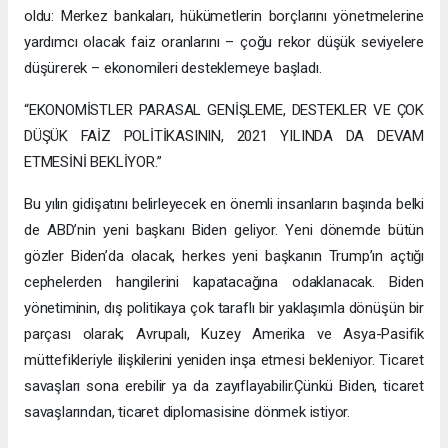
oldu: Merkez bankaları, hükümetlerin borçlarını yönetmelerine
yardımcı olacak faiz oranlarını – çoğu rekor düşük seviyelere
düşürerek – ekonomileri desteklemeye başladı.
“EKONOMİSTLER PARASAL GENİŞLEME, DESTEKLER VE ÇOK
DÜŞÜK FAİZ POLİTİKASININ, 2021 YILINDA DA DEVAM
ETMESİNİ BEKLİYOR.”
Bu yılın gidişatını belirleyecek en önemli insanların başında belki
de ABD’nin yeni başkanı Biden geliyor. Yeni dönemde bütün
gözler Biden’da olacak, herkes yeni başkanın Trump’ın açtığı
cephelerden hangilerini kapatacağına odaklanacak. Biden
yönetiminin, dış politikaya çok taraflı bir yaklaşımla dönüşün bir
parçası olarak; Avrupalı, Kuzey Amerika ve Asya-Pasifik
müttefikleriyle ilişkilerini yeniden inşa etmesi bekleniyor. Ticaret
savaşları sona erebilir ya da zayıflayabilir.Çünkü Biden, ticaret
savaşlarından, ticaret diplomasisine dönmek istiyor.