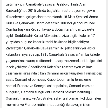
getirmek için Çanakkale Savaşları Gelibolu Tarihi Alan
Başkanlığı’nca 2015 yılında başlatılan restorasyon ve çevre
düzenlemesi çalışmaları tamamlandı. 18 Mart Şehitleri Anma
Günü ve Çanakkale Deniz Zaferi’nin 108’inci yıl dönümünde
Cumhurbaşkanı Recep Tayyip Erdoğan tarafından ziyarete
açıldı. Seddülbahir Kalesi Müzesinde, ziyaretçiler kalenin 17.
yüzyıldan bugüne kadar ki tarihi hakkında bilgilendiriliyor.
Ziyaretçiler, Çanakkale Savaşları’nın ilk şehitlerinin yer aldığı
kabristanı ziyaret edip, 1915 Çanakkale Savaşları’nın bu kalede
yaşanan kısımlarını, o dönemin savaş malzemelerini, belgelerini
inceleyebiliyor. Seddülbahir Kalesi’nin restorasyon ve kazı
çalışmaları sırasında çıkan Osmanlı asker künyeleri, Fransız cep
saati, Osmanlı el bombası, Krupp topu namlu temizleme
harbisi, Fransız ve Senegal asker palaları, Osmanlı mavzer
süngüleri, Osmanlı süngü kını, Osmanlı palaska barutluğu,
Osmanlı, Fransız ve Avustralya asker üniforması kol düğmeleri,
mermiler ve Fransız mühimmat sandığı ile savaşın izleri