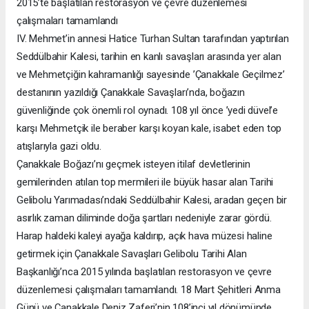
2015’te başlatılan restorasyon ve çevre düzenlemesi
çalışmaları tamamlandı
IV. Mehmet’in annesi Hatice Turhan Sultan tarafından yaptırılan
Seddülbahir Kalesi, tarihin en kanlı savaşları arasında yer alan
ve Mehmetçiğin kahramanlığı sayesinde ’Çanakkale Geçilmez’
destanının yazıldığı Çanakkale Savaşları’nda, boğazın
güvenliğinde çok önemli rol oynadı. 108 yıl önce ’yedi düvel’e
karşı Mehmetçik ile beraber karşı koyan kale, isabet eden top
atışlarıyla gazi oldu.
Çanakkale Boğazı’nı geçmek isteyen itilaf devletlerinin
gemilerinden atılan top mermileri ile büyük hasar alan Tarihi
Gelibolu Yarımadası’ndaki Seddülbahir Kalesi, aradan geçen bir
asırlık zaman diliminde doğa şartları nedeniyle zarar gördü.
Harap haldeki kaleyi ayağa kaldırıp, açık hava müzesi haline
getirmek için Çanakkale Savaşları Gelibolu Tarihi Alan
Başkanlığı’nca 2015 yılında başlatılan restorasyon ve çevre
düzenlemesi çalışmaları tamamlandı. 18 Mart Şehitleri Anma
Günü ve Çanakkale Deniz Zaferi’nin 108’inci yıl dönümünde