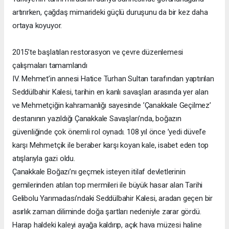
artırırken, çağdaş mimarideki güçlü duruşunu da bir kez daha
ortaya koyuyor.
2015’te başlatılan restorasyon ve çevre düzenlemesi
çalışmaları tamamlandı
IV. Mehmet’in annesi Hatice Turhan Sultan tarafından yaptırılan
Seddülbahir Kalesi, tarihin en kanlı savaşları arasında yer alan
ve Mehmetçiğin kahramanlığı sayesinde ’Çanakkale Geçilmez’
destanının yazıldığı Çanakkale Savaşları’nda, boğazın
güvenliğinde çok önemli rol oynadı. 108 yıl önce ’yedi düvel’e
karşı Mehmetçik ile beraber karşı koyan kale, isabet eden top
atışlarıyla gazi oldu.
Çanakkale Boğazı’nı geçmek isteyen itilaf devletlerinin
gemilerinden atılan top mermileri ile büyük hasar alan Tarihi
Gelibolu Yarımadası’ndaki Seddülbahir Kalesi, aradan geçen bir
asırlık zaman diliminde doğa şartları nedeniyle zarar gördü.
Harap haldeki kaleyi ayağa kaldırıp, açık hava müzesi haline