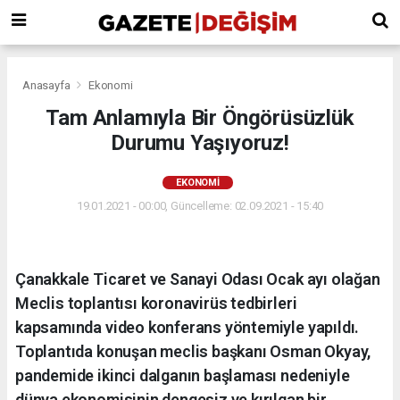
Anasayfa
Ekonomi
Tam Anlamıyla Bir Öngörüsüzlük
Durumu Yaşıyoruz!
EKONOMI
19.01.2021 - 00:00, Güncelleme: 02.09.2021 - 15:40
Çanakkale Ticaret ve Sanayi Odası Ocak ayı olağan
Meclis toplantısı koronavirüs tedbirleri
kapsamında video konferans yöntemiyle yapıldı.
Toplantıda konuşan meclis başkanı Osman Okyay,
pandemide ikinci dalganın başlaması nedeniyle
dünya ekonomisinin dengesiz ve kırılgan bir