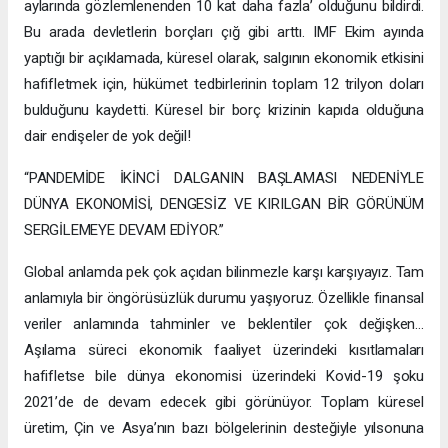
aylarında gözlemlenenden 10 kat daha fazla’ olduğunu bildirdi.
Bu arada devletlerin borçları çığ gibi arttı. IMF Ekim ayında
yaptığı bir açıklamada, küresel olarak, salgının ekonomik etkisini
hafifletmek için, hükümet tedbirlerinin toplam 12 trilyon doları
bulduğunu kaydetti. Küresel bir borç krizinin kapıda olduğuna
dair endişeler de yok değil!
“PANDEMİDE İKİNCİ DALGANIN BAŞLAMASI NEDENİYLE
DÜNYA EKONOMİSİ, DENGESİZ VE KIRILGAN BİR GÖRÜNÜM
SERGİLEMEYE DEVAM EDİYOR.”
Global anlamda pek çok açıdan bilinmezle karşı karşıyayız. Tam
anlamıyla bir öngörüsüzlük durumu yaşıyoruz. Özellikle finansal
veriler anlamında tahminler ve beklentiler çok değişken…
Aşılama süreci ekonomik faaliyet üzerindeki kısıtlamaları
hafifletse bile dünya ekonomisi üzerindeki Kovid-19 şoku
2021’de de devam edecek gibi görünüyor. Toplam küresel
üretim, Çin ve Asya’nın bazı bölgelerinin desteğiyle yılsonuna