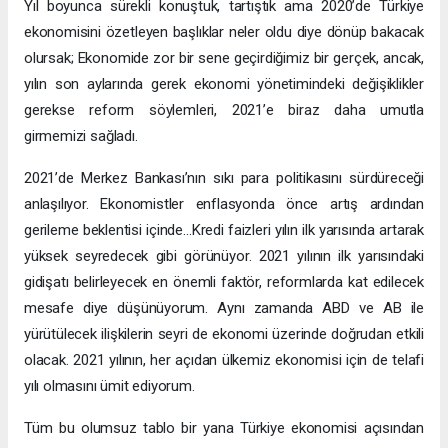
Yıl boyunca sürekli konuştuk, tartıştık ama 2020’de Türkiye
ekonomisini özetleyen başlıklar neler oldu diye dönüp bakacak
olursak; Ekonomide zor bir sene geçirdiğimiz bir gerçek, ancak,
yılın son aylarında gerek ekonomi yönetimindeki değişiklikler
gerekse reform söylemleri, 2021’e biraz daha umutla
girmemizi sağladı.
2021’de Merkez Bankası’nın sıkı para politikasını sürdüreceği
anlaşılıyor. Ekonomistler enflasyonda önce artış ardından
gerileme beklentisi içinde…Kredi faizleri yılın ilk yarısında artarak
yüksek seyredecek gibi görünüyor. 2021 yılının ilk yarısındaki
gidişatı belirleyecek en önemli faktör, reformlarda kat edilecek
mesafe diye düşünüyorum. Aynı zamanda ABD ve AB ile
yürütülecek ilişkilerin seyri de ekonomi üzerinde doğrudan etkili
olacak. 2021 yılının, her açıdan ülkemiz ekonomisi için de telafi
yılı olmasını ümit ediyorum.
Tüm bu olumsuz tablo bir yana Türkiye ekonomisi açısından