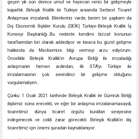
geçen yılı son derece umut ve heyecan verici bir gelişmeyle
kapattık. Birleşik Krallık ile Türkiye arasında Serbest Ticaret
Anlaşması imzalandı. Bilenleriniz vardır, benim bir şapkam da
Dış Ekonomik İlişkiler Kurulu (DEİK) Türkiye-Birleşik Krallık İş
Konseyi Başkanlığı…Bu nedenle kendimi bizzat konunun
taraflarından biri olarak addediyor ve kısaca bu güzel gelişme
hakkında da Meclisimize bilgi vermeyi arzu ediyorum.
Öncelikle Birleşik Krallık'ın Avrupa Birliği ile imzaladığı
anlaşmanın hemen ardından, ilk STA'yı Türkiye ile
imzalamasının çok sevindirici bir gelişme olduğunu
vurgulamalıyım…
Çünkü 1 Ocak 2021 tarihinde Birleşik Krallık ile Gümrük Birliği
ilişkimiz sona erecekti, ve eğer bir anlaşma imzalanamasaydı,
ticaretimiz dünya ticaret örgütü kuralları seviyesine
indirgenecek ve ciddi zarar görecekti. Birleşik Krallık’ın dış
ticaretimiz için önemi şuradan kaynaklanıyor: