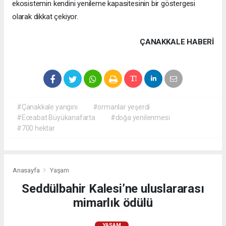
ekosistemin kendini yenileme kapasitesinin bir göstergesi
olarak dikkat çekiyor.
ÇANAKKALE HABERİ
#Çanakkale yangını
#ormanlar yeşerdi
#Eceabat Büyükanafarta
#doğa yenilenmesi
#700 hektar
Anasayfa
Yaşam
Seddülbahir Kalesi’ne uluslararası
mimarlık ödülü
YAŞAM