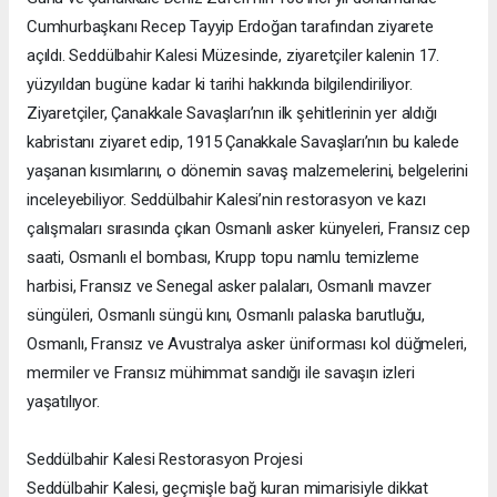
Cumhurbaşkanı Recep Tayyip Erdoğan tarafından ziyarete
açıldı. Seddülbahir Kalesi Müzesinde, ziyaretçiler kalenin 17.
yüzyıldan bugüne kadar ki tarihi hakkında bilgilendiriliyor.
Ziyaretçiler, Çanakkale Savaşları’nın ilk şehitlerinin yer aldığı
kabristanı ziyaret edip, 1915 Çanakkale Savaşları’nın bu kalede
yaşanan kısımlarını, o dönemin savaş malzemelerini, belgelerini
inceleyebiliyor. Seddülbahir Kalesi’nin restorasyon ve kazı
çalışmaları sırasında çıkan Osmanlı asker künyeleri, Fransız cep
saati, Osmanlı el bombası, Krupp topu namlu temizleme
harbisi, Fransız ve Senegal asker palaları, Osmanlı mavzer
süngüleri, Osmanlı süngü kını, Osmanlı palaska barutluğu,
Osmanlı, Fransız ve Avustralya asker üniforması kol düğmeleri,
mermiler ve Fransız mühimmat sandığı ile savaşın izleri
yaşatılıyor.
Seddülbahir Kalesi Restorasyon Projesi
Seddülbahir Kalesi, geçmişle bağ kuran mimarisiyle dikkat