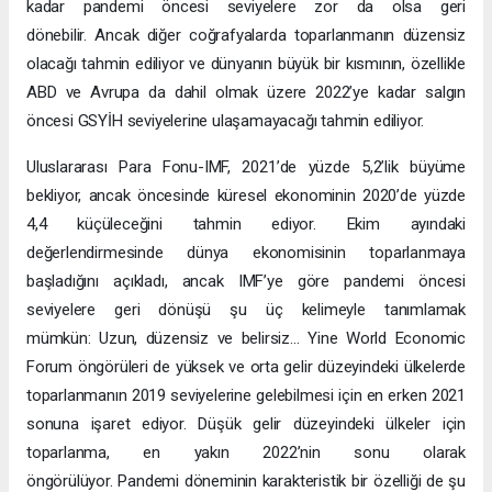
kadar pandemi öncesi seviyelere zor da olsa geri
dönebilir. Ancak diğer coğrafyalarda toparlanmanın düzensiz
olacağı tahmin ediliyor ve dünyanın büyük bir kısmının, özellikle
ABD ve Avrupa da dahil olmak üzere 2022’ye kadar salgın
öncesi GSYİH seviyelerine ulaşamayacağı tahmin ediliyor.
Uluslararası Para Fonu-IMF, 2021’de yüzde 5,2’lik büyüme
bekliyor, ancak öncesinde küresel ekonominin 2020’de yüzde
4,4 küçüleceğini tahmin ediyor. Ekim ayındaki
değerlendirmesinde dünya ekonomisinin toparlanmaya
başladığını açıkladı, ancak IMF’ye göre pandemi öncesi
seviyelere geri dönüşü şu üç kelimeyle tanımlamak
mümkün: Uzun, düzensiz ve belirsiz… Yine World Economic
Forum öngörüleri de yüksek ve orta gelir düzeyindeki ülkelerde
toparlanmanın 2019 seviyelerine gelebilmesi için en erken 2021
sonuna işaret ediyor. Düşük gelir düzeyindeki ülkeler için
toparlanma, en yakın 2022’nin sonu olarak
öngörülüyor. Pandemi döneminin karakteristik bir özelliği de şu