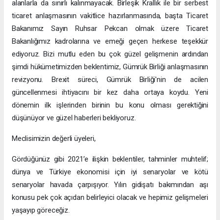
alanlarla da sınırlı kalınmayacak. Birleşik Krallık ile bir serbest
ticaret anlaşmasının vakitlice hazırlanmasında, başta Ticaret
Bakanımız Sayın Ruhsar Pekcan olmak üzere Ticaret
Bakanlığımız kadrolarına ve emeği geçen herkese teşekkür
ediyoruz. Bizi mutlu eden bu çok güzel gelişmenin ardından
şimdi hükümetimizden beklentimiz, Gümrük Birliği anlaşmasının
revizyonu. Brexit süreci, Gümrük Birliği'nin de acilen
güncellenmesi ihtiyacını bir kez daha ortaya koydu. Yeni
dönemin ilk işlerinden birinin bu konu olması gerektiğini
düşünüyor ve güzel haberleri bekliyoruz.
Meclisimizin değerli üyeleri,
Gördüğünüz gibi 2021’e ilişkin beklentiler, tahminler muhtelif;
dünya ve Türkiye ekonomisi için iyi senaryolar ve kötü
senaryolar havada çarpışıyor. Yılın gidişatı bakımından aşı
konusu pek çok açıdan belirleyici olacak ve hepimiz gelişmeleri
yaşayıp göreceğiz.