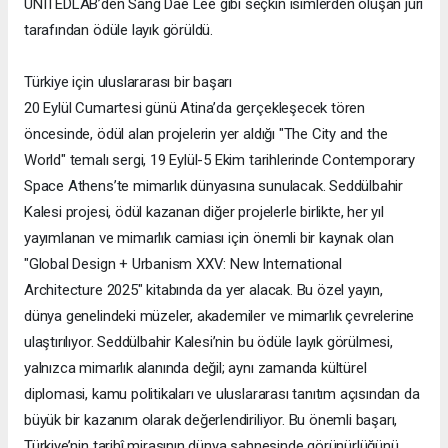
UNITEDLAB’den Sang Dae Lee gibi seçkin isimlerden oluşan jüri
tarafından ödüle layık görüldü.
Türkiye için uluslararası bir başarı
20 Eylül Cumartesi günü Atina’da gerçekleşecek tören
öncesinde, ödül alan projelerin yer aldığı "The City and the
World" temalı sergi, 19 Eylül-5 Ekim tarihlerinde Contemporary
Space Athens’te mimarlık dünyasına sunulacak. Seddülbahir
Kalesi projesi, ödül kazanan diğer projelerle birlikte, her yıl
yayımlanan ve mimarlık camiası için önemli bir kaynak olan
"Global Design + Urbanism XXV: New International
Architecture 2025" kitabında da yer alacak. Bu özel yayın,
dünya genelindeki müzeler, akademiler ve mimarlık çevrelerine
ulaştırılıyor. Seddülbahir Kalesi’nin bu ödüle layık görülmesi,
yalnızca mimarlık alanında değil; aynı zamanda kültürel
diplomasi, kamu politikaları ve uluslararası tanıtım açısından da
büyük bir kazanım olarak değerlendiriliyor. Bu önemli başarı,
Türkiye’nin tarihî mirasının dünya sahnesinde görünürlüğünü