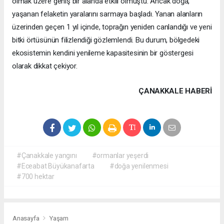
olmak üzere geniş bir alanda etkili olmuştu. Ancak doğa,
yaşanan felaketin yaralarını sarmaya başladı. Yanan alanların
üzerinden geçen 1 yıl içinde, toprağın yeniden canlandığı ve yeni
bitki örtüsünün filizlendiği gözlemlendi. Bu durum, bölgedeki
ekosistemin kendini yenileme kapasitesinin bir göstergesi
olarak dikkat çekiyor.
ÇANAKKALE HABERİ
#Çanakkale yangını
#ormanlar yeşerdi
#Eceabat Büyükanafarta
#doğa yenilenmesi
#700 hektar
Anasayfa
Yaşam