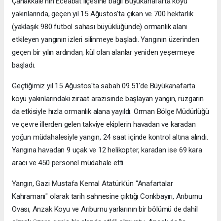
Çanakkale'nin Eceabat ilçesine bağlı Büyükanafarta köyü
yakınlarında, geçen yıl 15 Ağustos'ta çıkan ve 700 hektarlık
(yaklaşık 980 futbol sahası büyüklüğünde) ormanlık alanı
etkileyen yangının izleri silinmeye başladı. Yangının üzerinden
geçen bir yılın ardından, kül olan alanlar yeniden yeşermeye
başladı.
Geçtiğimiz yıl 15 Ağustos'ta sabah 09.51'de Büyükanafarta
köyü yakınlarındaki ziraat arazisinde başlayan yangın, rüzgarın
da etkisiyle hızla ormanlık alana yayıldı. Orman Bölge Müdürlüğü
ve çevre illerden gelen takviye ekiplerin havadan ve karadan
yoğun müdahalesiyle yangın, 24 saat içinde kontrol altına alındı.
Yangına havadan 9 uçak ve 12 helikopter, karadan ise 69 kara
aracı ve 450 personel müdahale etti.
Yangın, Gazi Mustafa Kemal Atatürk'ün "Anafartalar
Kahramanı" olarak tarih sahnesine çıktığı Conkbayırı, Arıburnu
Ovası, Anzak Koyu ve Arıburnu yarlarının bir bölümü de dahil