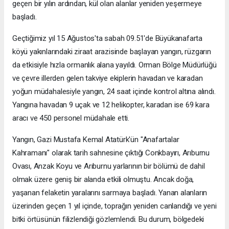
geçen bir yılın ardından, kül olan alanlar yeniden yeşermeye
başladı.
Geçtiğimiz yıl 15 Ağustos'ta sabah 09.51'de Büyükanafarta
köyü yakınlarındaki ziraat arazisinde başlayan yangın, rüzgarın
da etkisiyle hızla ormanlık alana yayıldı. Orman Bölge Müdürlüğü
ve çevre illerden gelen takviye ekiplerin havadan ve karadan
yoğun müdahalesiyle yangın, 24 saat içinde kontrol altına alındı.
Yangına havadan 9 uçak ve 12 helikopter, karadan ise 69 kara
aracı ve 450 personel müdahale etti.
Yangın, Gazi Mustafa Kemal Atatürk'ün "Anafartalar
Kahramanı" olarak tarih sahnesine çıktığı Conkbayırı, Arıburnu
Ovası, Anzak Koyu ve Arıburnu yarlarının bir bölümü de dahil
olmak üzere geniş bir alanda etkili olmuştu. Ancak doğa,
yaşanan felaketin yaralarını sarmaya başladı. Yanan alanların
üzerinden geçen 1 yıl içinde, toprağın yeniden canlandığı ve yeni
bitki örtüsünün filizlendiği gözlemlendi. Bu durum, bölgedeki