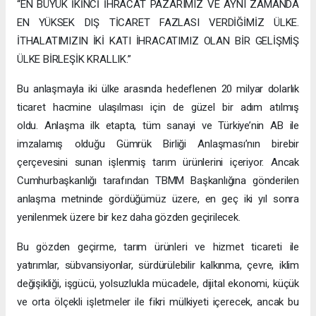
“EN BÜYÜK İKİNCİ İHRACAT PAZARIMIZ VE AYNI ZAMANDA
EN YÜKSEK DIŞ TİCARET FAZLASI VERDİĞİMİZ ÜLKE.
İTHALATIMIZIN İKİ KATI İHRACATIMIZ OLAN BİR GELİŞMİŞ
ÜLKE BİRLEŞİK KRALLIK.”
Bu anlaşmayla iki ülke arasında hedeflenen 20 milyar dolarlık
ticaret hacmine ulaşılması için de güzel bir adım atılmış
oldu. Anlaşma ilk etapta, tüm sanayi ve Türkiye’nin AB ile
imzalamış olduğu Gümrük Birliği Anlaşması’nın birebir
çerçevesini sunan işlenmiş tarım ürünlerini içeriyor. Ancak
Cumhurbaşkanlığı tarafından TBMM Başkanlığına gönderilen
anlaşma metninde gördüğümüz üzere, en geç iki yıl sonra
yenilenmek üzere bir kez daha gözden geçirilecek.
Bu gözden geçirme, tarım ürünleri ve hizmet ticareti ile
yatırımlar, sübvansiyonlar, sürdürülebilir kalkınma, çevre, iklim
değişikliği, işgücü, yolsuzlukla mücadele, dijital ekonomi, küçük
ve orta ölçekli işletmeler ile fikri mülkiyeti içerecek, ancak bu