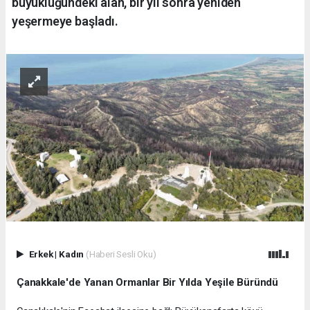
büyüklüğündeki alan, bir yıl sonra yeniden
yeşermeye başladı.
Erkek
|
Kadın
(Haberi Sesli Oku)
Çanakkale'de Yanan Ormanlar Bir Yılda Yeşile Büründü