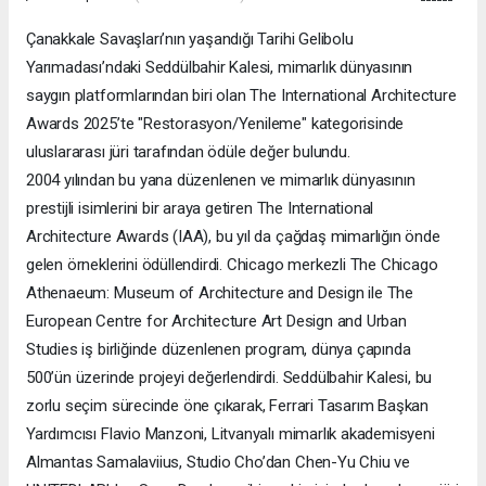
Çanakkale Savaşları’nın yaşandığı Tarihi Gelibolu
Yarımadası’ndaki Seddülbahir Kalesi, mimarlık dünyasının
saygın platformlarından biri olan The International Architecture
Awards 2025’te "Restorasyon/Yenileme" kategorisinde
uluslararası jüri tarafından ödüle değer bulundu.
2004 yılından bu yana düzenlenen ve mimarlık dünyasının
prestijli isimlerini bir araya getiren The International
Architecture Awards (IAA), bu yıl da çağdaş mimarlığın önde
gelen örneklerini ödüllendirdi. Chicago merkezli The Chicago
Athenaeum: Museum of Architecture and Design ile The
European Centre for Architecture Art Design and Urban
Studies iş birliğinde düzenlenen program, dünya çapında
500’ün üzerinde projeyi değerlendirdi. Seddülbahir Kalesi, bu
zorlu seçim sürecinde öne çıkarak, Ferrari Tasarım Başkan
Yardımcısı Flavio Manzoni, Litvanyalı mimarlık akademisyeni
Almantas Samalaviius, Studio Cho’dan Chen-Yu Chiu ve