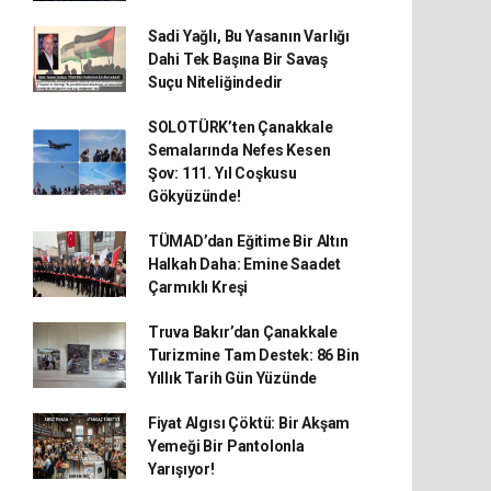
Sadi Yağlı, Bu Yasanın Varlığı
Dahi Tek Başına Bir Savaş
Suçu Niteliğindedir
SOLOTÜRK’ten Çanakkale
Semalarında Nefes Kesen
Şov: 111. Yıl Coşkusu
Gökyüzünde!
TÜMAD’dan Eğitime Bir Altın
Halkah Daha: Emine Saadet
Çarmıklı Kreşi
Truva Bakır’dan Çanakkale
Turizmine Tam Destek: 86 Bin
Yıllık Tarih Gün Yüzünde
Fiyat Algısı Çöktü: Bir Akşam
Yemeği Bir Pantolonla
Yarışıyor!