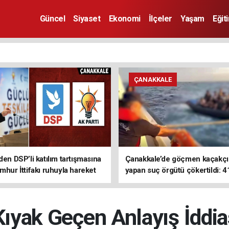
Güncel
Siyaset
Ekonomi
İlçeler
Yaşam
Eğit
ÇANAKKALE
den DSP’li katılım tartışmasına
Çanakkale’de göçmen kaçakçıl
mhur İttifakı ruhuyla hareket
yapan suç örgütü çökertildi: 4
z
tutuklama
ıyak Geçen Anlayış İddia