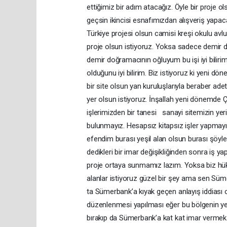
ettiğimiz bir adım atacağız. Öyle bir proje ol
geçsin ikincisi esnafımızdan alışveriş yapac
Türkiye projesi olsun camisi kreşi okulu avlu
proje olsun istiyoruz. Yoksa sadece demir 
demir doğramacının oğluyum bu işi iyi bilirim
olduğunu iyi bilirim. Biz istiyoruz ki yeni d
bir site olsun yan kuruluşlarıyla beraber ade
yer olsun istiyoruz. İnşallah yeni dönemde Ç
işlerimizden bir tanesi sanayi sitemizin yer
bulunmayız. Hesapsız kitapsız işler yapmayı
efendim burası yeşil alan olsun burası şöyle 
dedikleri bir imar değişikliğinden sonra iş yap
proje ortaya sunmamız lazım. Yoksa biz hükü
alanlar istiyoruz güzel bir şey ama sen Sü
ta Sümerbank’a kıyak geçen anlayış iddiası o
düzenlenmesi yapılması eğer bu bölgenin yeşi
bırakıp da Sümerbank’a kat kat imar vermek