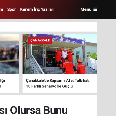
im
Spor
Kerem İriç Yazıları
Menü
ÇANAKKALE
ığı
Çanakkale’de Kapsamlı Afet Tatbikatı,
1
10 Farklı Senaryo İle Güçlü
Koordinasyon
sı Olursa Bunu