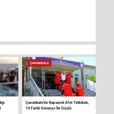
ÇANAKKALE
ığı
Çanakkale’de Kapsamlı Afet Tatbikatı,
1
10 Farklı Senaryo İle Güçlü
Koordinasyon