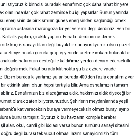
sun istiyoruz ki birincisi buradaki esnafımız çok daha rahat bir yere
ak olan insanlar çok rahat zeminde bu işi yapsınlar. Bunun yanında
su enerjisinin de bir kısmının güneş enerjisinden sağlandığı örnek
doğrama ustasına marangoza bir yer verelim değil derdimiz. Ben bir
. Kalfalık yaptım, çıraklık yaptım. Esnafın derdinin ne demek
önemde küçük sanayi filan değil büyük bir sanayi istiyoruz olsun güzel
ta üreticiye onurla gururla gelip iş yerinde üretme imkânı bulacak bir
anakkale halkımızın desteği ile kaldığımız yerden devam edersek ilk
ini değiştirmek. Fakat burada kilit nokta şu biz ezbere vaade
z. Bizim burada ki şartımız şu an burada 400’den fazla esnafımız var
bir etkinlik alanı olsun hepsi tartışıla bilir. Ama esnafımızın tamam
abiliriz. Esnafımızın biz alacağımızı aldık, hakkımızı aldık diyeceği bir
met olarak zaten biliyorsunuzdur. Şehirlerin meydanlarında yeşil
merbank’a kat vereceksin buraya vermeyeceksin olmaz burayı ayırıp
lursa bunu tartışırız. Diyoruz ki bu havzanın komple beraber
l alan, okul, camii gibi iddiası varsa bunun tümünü sanayi sitesini
 doğru değil burası tek vücut olması lazım sanayicimizin tüm