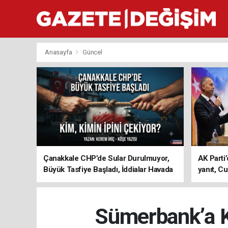
Anasayfa
Güncel
Çanakkale CHP’de Sular Durulmuyor,
AK Parti’
Büyük Tasfiye Başladı, İddialar Havada
yanıt, Cu
Uçuşuyor
ediyoru
Sümerbank’a K