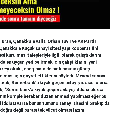
uran, Çanakkale valisi Orhan Tavlı ve AK Parti İl
e Çanakkale Küçük sanayi sitesi yapı kooperatifini
esi kurulması talepleriyle ilgili olarak çalıştıklarını
da en uygun yeri belirmek için çalıştıklarını yeni
kreşi okulu, enerjisinin de bir kısmının güneş
olması için gayret ettiklerini söyledi. Mevcut sanayi
i olarak, Sümerbank’a kıyak geçen anlayış iddiası olursa
rek, “Sümerbank’a kıyak geçen anlayış iddiası olursa
vzanın komple beraber düzenlenmesi yapılması eğer bu
bi iddiası varsa bunun tümünü sanayi sitesini bırakıp da
oğru değil burası tek vücut olması lazım