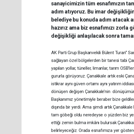
sanayicimizin tüm esnafımızın tam
adım atıyoruz. Bu imar değişikliği
belediye bu konuda adım atacak a
hazırız ama biz esnafımızı zorla g
değişikliği anlaşılacak sonra tam
AK Parti Grup Başkanvekili Bülent Turan” S
sağlayan özel bölgelerden bir tanesi tabi 
yapılan yollar, tüneller, limanlar, tarım OSB
gururla görüyoruz. Çanakkale artık eski Çana
istikrar aynı güven ortamı aynı yatırım idd
dönüşen değişen Çanakkale’nin dönüşümüne
Başkanımız yönetimiyle beraber bize geldiler
dışında bir yerdi. Ama şimdi artık Çanakkal
tam göbeği oldu neredeyse o yüzden biz yen
ettiği zemin bulma imkânı bulursak Çanakkale
belirleyeceğiz. Orada esnafımıza yer gösterer