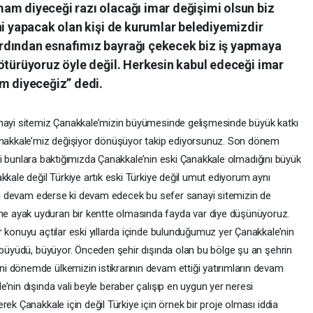
am diyeceği razı olacağı imar değişimi olsun biz
ni yapacak olan kişi de kurumlar belediyemizdir
rdından esnafımız bayrağı çekecek biz iş yapmaya
ötürüyoruz öyle değil. Herkesin kabul edeceği imar
am diyeceğiz” dedi.
anayi sitemiz Çanakkale’mizin büyümesinde gelişmesinde büyük katkı
Çanakkale’miz değişiyor dönüşüyor takip ediyorsunuz. Son dönem
’leri bunlara baktığımızda Çanakkale’nin eski Çanakkale olmadığını büyük
kkale değil Türkiye artık eski Türkiye değil umut ediyorum aynı
iası devam ederse ki devam edecek bu sefer sanayi sitemizin de
 ayak uyduran bir kentte olmasında fayda var diye düşünüyoruz.
 konuyu açtılar eski yıllarda içinde bulunduğumuz yer Çanakkale’nin
e büyüdü, büyüyor. Önceden şehir dışında olan bu bölge şu an şehrin
i dönemde ülkemizin istikrarının devam ettiği yatırımların devam
’nin dışında vali beyle beraber çalışıp en uygun yer neresi
ek Çanakkale için değil Türkiye için örnek bir proje olması iddia