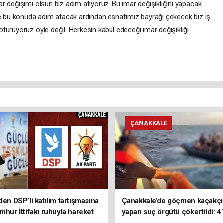
r değişimi olsun biz adım atıyoruz. Bu imar değişikliğini yapacak
ye bu konuda adım atacak ardından esnafımız bayrağı çekecek biz iş
türüyoruz öyle değil. Herkesin kabul edeceği imar değişikliği
ÇANAKKALE
den DSP’li katılım tartışmasına
Çanakkale’de göçmen kaçakçıl
mhur İttifakı ruhuyla hareket
yapan suç örgütü çökertildi: 4
z
tutuklama