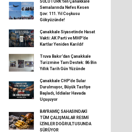
SOLOTÜRK’ten Çanakkale
Semalarında Nefes Kesen
Şov: 111. Yıl Coşkusu
Gökyüzünde!
Çanakkale Siyasetinde Hasat
Vakti: AK Parti ve MHP’de
Kartlar Yeniden Karıldı!
Truva Bakır’dan Çanakkale
Turizmine Tam Destek: 86 Bin
Yıllık Tarih Gün Yüzünde
Çanakkale CHP’de Sular
Durulmuyor, Büyük Tasfiye
Başladı, İddialar Havada
Uçuşuyor
BAYRAMİÇ SAHASINDAKİ
TÜM ÇALIŞMALAR RESMİ
İZİNLER DOĞRULTUSUNDA
SÜRÜYOR