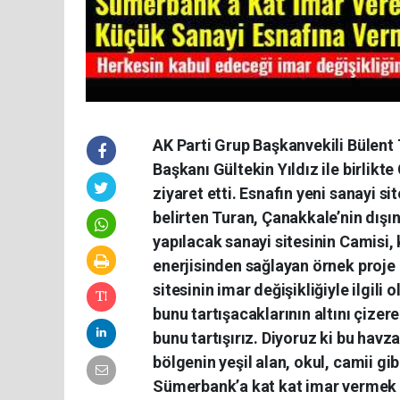
AK Parti Grup Başkanvekili Bülent T
Başkanı Gültekin Yıldız ile birlikt
ziyaret etti. Esnafın yeni sanayi sit
belirten Turan, Çanakkale’nin dışın
yapılacak sanayi sitesinin Camisi, 
enerjisinden sağlayan örnek proje 
sitesinin imar değişikliğiyle ilgil
bunu tartışacaklarının altını çize
bunu tartışırız. Diyoruz ki bu ha
bölgenin yeşil alan, okul, camii gi
Sümerbank’a kat kat imar vermek d