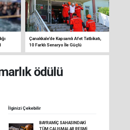
ığı
Çanakkale’de Kapsamlı Afet Tatbikatı,
1
10 Farklı Senaryo İle Güçlü
Koordinasyon
imarlık ödülü
İlginizi Çekebilir
BAYRAMİÇ SAHASINDAKİ
TÜM ÇALIŞMALAR RESMİ