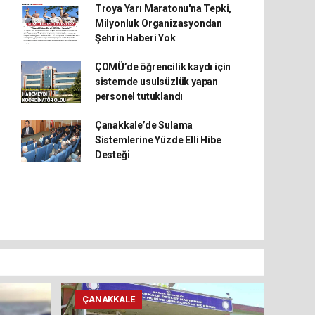
Troya Yarı Maratonu'na Tepki,
Milyonluk Organizasyondan
Şehrin Haberi Yok
ÇOMÜ’de öğrencilik kaydı için
sistemde usulsüzlük yapan
personel tutuklandı
Çanakkale’de Sulama
Sistemlerine Yüzde Elli Hibe
Desteği
ÇANAKKALE