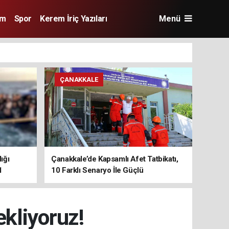
im
Spor
Kerem İriç Yazıları
Menü
ÇANAKKALE
ığı
Çanakkale’de Kapsamlı Afet Tatbikatı,
1
10 Farklı Senaryo İle Güçlü
Koordinasyon
kliyoruz!