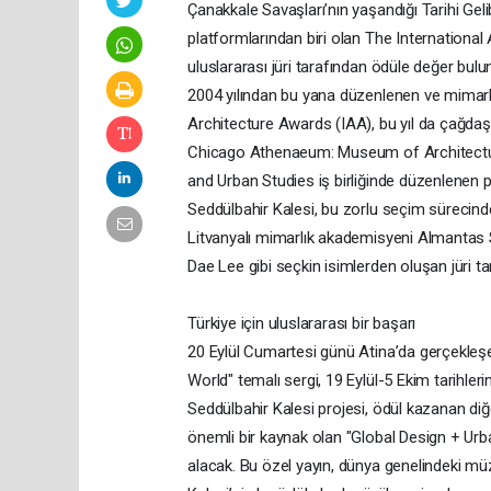
Çanakkale Savaşları’nın yaşandığı Tarihi Gel
platformlarından biri olan The Internation
uluslararası jüri tarafından ödüle değer bulu
2004 yılından bu yana düzenlenen ve mimarlık 
Architecture Awards (IAA), bu yıl da çağdaş
Chicago Athenaeum: Museum of Architecture
and Urban Studies iş birliğinde düzenlenen 
Seddülbahir Kalesi, bu zorlu seçim sürecind
Litvanyalı mimarlık akademisyeni Almanta
Dae Lee gibi seçkin isimlerden oluşan jüri ta
Türkiye için uluslararası bir başarı
20 Eylül Cumartesi günü Atina’da gerçekleşec
World" temalı sergi, 19 Eylül-5 Ekim tarih
Seddülbahir Kalesi projesi, ödül kazanan diğer
önemli bir kaynak olan "Global Design + Urb
alacak. Bu özel yayın, dünya genelindeki müze