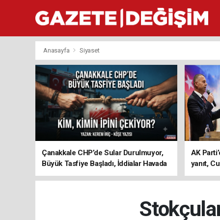
Anasayfa
Siyaset
Çanakkale CHP’de Sular Durulmuyor,
AK Parti’
Büyük Tasfiye Başladı, İddialar Havada
yanıt, Cu
Uçuşuyor
ediyoru
Stokçula