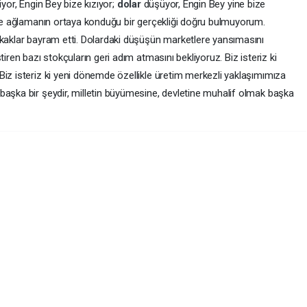
iyor, Engin Bey bize kızıyor;
dolar
düşüyor, Engin Bey yine bize
alde ağlamanın ortaya konduğu bir gerçekliği doğru bulmuyorum.
okaklar bayram etti. Dolardaki düşüşün marketlere yansımasını
tiren bazı stokçuların geri adım atmasını bekliyoruz. Biz isteriz ki
Biz isteriz ki yeni dönemde özellikle üretim merkezli yaklaşımımıza
başka bir şeydir, milletin büyümesine, devletine muhalif olmak başka