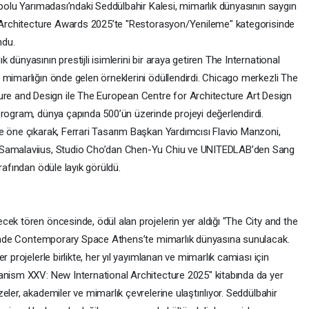
ibolu Yarımadası’ndaki Seddülbahir Kalesi, mimarlık dünyasının saygın
al Architecture Awards 2025’te "Restorasyon/Yenileme" kategorisinde
ndu.
dünyasının prestijli isimlerini bir araya getiren The International
 mimarlığın önde gelen örneklerini ödüllendirdi. Chicago merkezli The
 and Design ile The European Centre for Architecture Art Design
program, dünya çapında 500’ün üzerinde projeyi değerlendirdi.
e öne çıkarak, Ferrari Tasarım Başkan Yardımcısı Flavio Manzoni,
s Samalaviius, Studio Cho’dan Chen-Yu Chiu ve UNITEDLAB’den Sang
rafından ödüle layık görüldü.
ek tören öncesinde, ödül alan projelerin yer aldığı "The City and the
lerinde Contemporary Space Athens’te mimarlık dünyasına sunulacak.
 projelerle birlikte, her yıl yayımlanan ve mimarlık camiası için
anism XXV: New International Architecture 2025" kitabında da yer
ler, akademiler ve mimarlık çevrelerine ulaştırılıyor. Seddülbahir