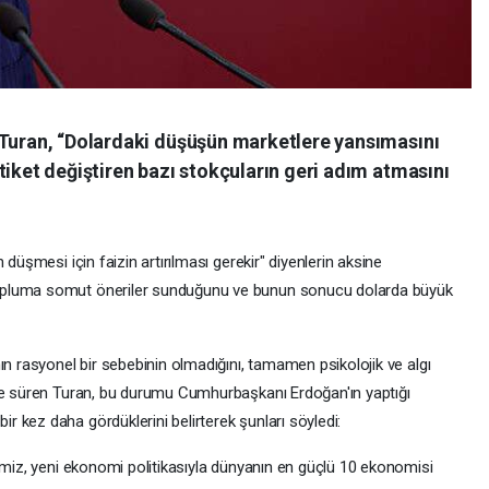
 Turan, “Dolardaki düşüşün marketlere yansımasını
tiket değiştiren bazı stokçuların geri adım atmasını
 düşmesi için faizin artırılması gerekir" diyenlerin aksine
opluma somut öneriler sunduğunu ve bunun sonucu dolarda büyük
n rasyonel bir sebebinin olmadığını, tamamen psikolojik ve algı
öne süren Turan, bu durumu Cumhurbaşkanı Erdoğan'ın yaptığı
 kez daha gördüklerini belirterek şunları söyledi:
e'miz, yeni ekonomi politikasıyla dünyanın en güçlü 10 ekonomisi