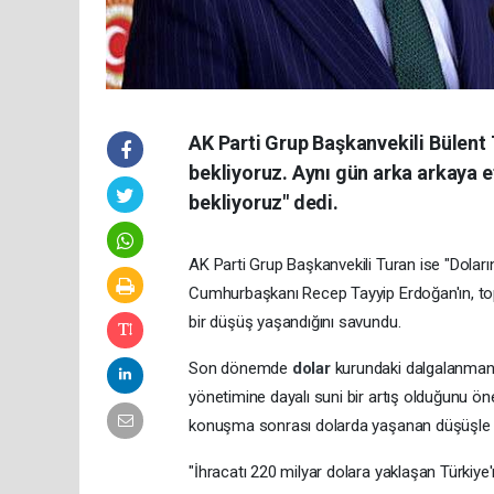
AK Parti Grup Başkanvekili Bülent
bekliyoruz. Aynı gün arka arkaya e
bekliyoruz" dedi.
AK Parti Grup Başkanvekili Turan ise "Doların
Cumhurbaşkanı Recep Tayyip Erdoğan'ın, t
bir düşüş yaşandığını savundu.
Son dönemde
dolar
kurundaki dalgalanmanı
yönetimine dayalı suni bir artış olduğunu 
konuşma sonrası dolarda yaşanan düşüşle bir
"İhracatı 220 milyar dolara yaklaşan Türkiy