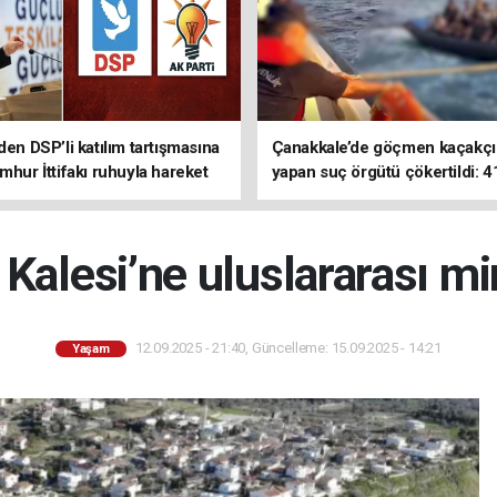
den DSP’li katılım tartışmasına
Çanakkale’de göçmen kaçakçıl
mhur İttifakı ruhuyla hareket
yapan suç örgütü çökertildi: 4
z
tutuklama
Kalesi’ne uluslararası m
12.09.2025 - 21:40, Güncelleme: 15.09.2025 - 14:21
Yaşam