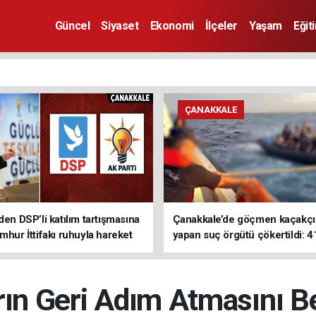
Güncel
Siyaset
Ekonomi
İlçeler
Yaşam
Eğit
ÇANAKKALE
den DSP’li katılım tartışmasına
Çanakkale’de göçmen kaçakçıl
mhur İttifakı ruhuyla hareket
yapan suç örgütü çökertildi: 4
z
tutuklama
rın Geri Adım Atmasını Be