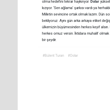
olma hedefini tekrar haykırıyor.
Dolar
yüksel
kızıyor. 'Sen ağlama' şarkısı vardı ya herh
Milletin sevincine ortak olmak lazım. Dün s
bekliyoruz. Aynı gün arka arkaya etiket değiş
ülkemizin büyümesinden herkes keyif alsın. 
herkes omuz versin. İktidara muhalif olmak 
bir şeydir.
#Bülent Turan
#Dolar