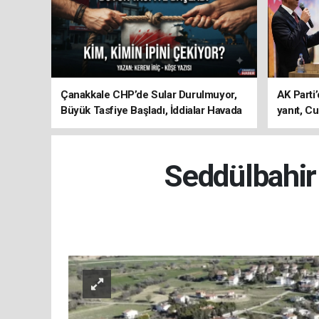
Çanakkale CHP’de Sular Durulmuyor,
AK Parti’
Büyük Tasfiye Başladı, İddialar Havada
yanıt, Cu
Uçuşuyor
ediyoru
Seddülbahir 