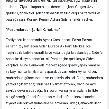
ettiği bir geleceği tesis etmek için çabalayacağız” ifadelerini
kullandı. Ziyaret kapsamında dernek başkanı Gülşen Uz ve
gaziler, Çanakkaleli şehitlerin adının yazılı olduğu bir tabloyu ve
bayrağa sarılı Kuran-ı Kerim’i Ayhan Gider’e takdim ettiler.
“Pazarcılardan Şarkılı Karşılama”
Faaliyetleri kapsamında Aynalı Çarşı esnafı Pazar Pazarı
esnafını ziyaret eden Gider, Burada Ak Parti Merkez İlçe
Teşkilatı ile birlikte esnaflrla ve vatandaşlarla selamlaştı. Gider’e
başarılar dileyen esnaflar, Ak Parti seçim şarkılarıyla Gider’i
karşıladı. Güne Çanakkale merkez ilçede görev yapan mahalle
ve köy muhtarlarıyla iftar yaparak devam eden Ayhan Gider,
muhtarların güncel sorun ve taleplerini dinledi. Gider, muhtarlara
yaptığı açıklamada; “Dün nasıl hizmet ettiysek, yarın da aynı
şekilde devam edeceğiz. Bir sorun varsa, yine sizlerle birlikte
biz çözeceğiz” dedi. Barbaros Mahallesi’nde kahvehaneleri
ziyaret ederek vatandaşlarla selamlaşan Gider, Çanakkalelilerin