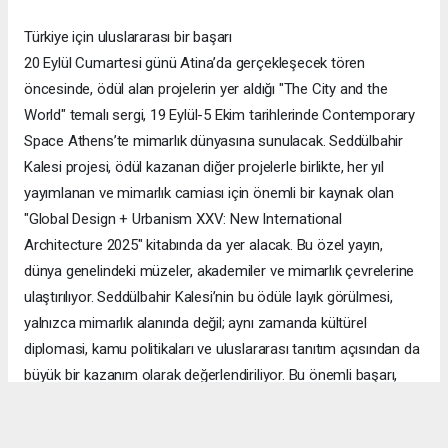
Türkiye için uluslararası bir başarı
20 Eylül Cumartesi günü Atina’da gerçekleşecek tören
öncesinde, ödül alan projelerin yer aldığı "The City and the
World" temalı sergi, 19 Eylül-5 Ekim tarihlerinde Contemporary
Space Athens’te mimarlık dünyasına sunulacak. Seddülbahir
Kalesi projesi, ödül kazanan diğer projelerle birlikte, her yıl
yayımlanan ve mimarlık camiası için önemli bir kaynak olan
"Global Design + Urbanism XXV: New International
Architecture 2025" kitabında da yer alacak. Bu özel yayın,
dünya genelindeki müzeler, akademiler ve mimarlık çevrelerine
ulaştırılıyor. Seddülbahir Kalesi’nin bu ödüle layık görülmesi,
yalnızca mimarlık alanında değil; aynı zamanda kültürel
diplomasi, kamu politikaları ve uluslararası tanıtım açısından da
büyük bir kazanım olarak değerlendiriliyor. Bu önemli başarı,
Türkiye’nin tarihî mirasının dünya sahnesinde görünürlüğünü
artırırken, çağdaş mimarideki güçlü duruşunu da bir kez daha