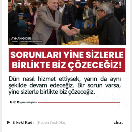
Erkek
|
Kadın
(Haberi Sesli Oku)