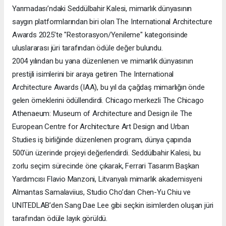
Yarımadası’ndaki Seddülbahir Kalesi, mimarlık dünyasının
saygın platformlarından biri olan The International Architecture
Awards 2025’te "Restorasyon/Yenileme" kategorisinde
uluslararası jüri tarafından ödüle değer bulundu.
2004 yılından bu yana düzenlenen ve mimarlık dünyasının
prestijli isimlerini bir araya getiren The International
Architecture Awards (IAA), bu yıl da çağdaş mimarlığın önde
gelen örneklerini ödüllendirdi. Chicago merkezli The Chicago
Athenaeum: Museum of Architecture and Design ile The
European Centre for Architecture Art Design and Urban
Studies iş birliğinde düzenlenen program, dünya çapında
500’ün üzerinde projeyi değerlendirdi. Seddülbahir Kalesi, bu
zorlu seçim sürecinde öne çıkarak, Ferrari Tasarım Başkan
Yardımcısı Flavio Manzoni, Litvanyalı mimarlık akademisyeni
Almantas Samalaviius, Studio Cho’dan Chen-Yu Chiu ve
UNITEDLAB’den Sang Dae Lee gibi seçkin isimlerden oluşan jüri
tarafından ödüle layık görüldü.