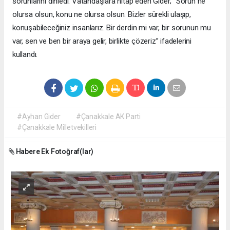
sorunlarını dinledi. Vatandaşlara hitap eden Gider; “Sorun ne
olursa olsun, konu ne olursa olsun. Bizler sürekli ulaşıp,
konuşabileceğiniz insanlarız. Bir derdin mi var, bir sorunun mu
var, sen ve ben bir araya gelir, birlikte çözeriz” ifadelerini
kullandı.
#Ayhan Gider
#Çanakkale AK Parti
#Çanakkale Milletvekilleri
Habere Ek Fotoğraf(lar)