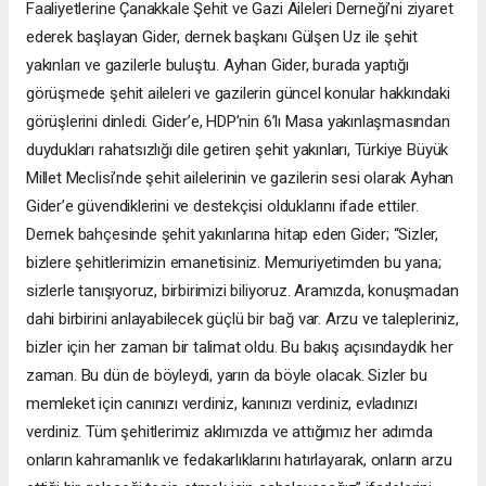
Faaliyetlerine Çanakkale Şehit ve Gazi Aileleri Derneği’ni ziyaret
ederek başlayan Gider, dernek başkanı Gülşen Uz ile şehit
yakınları ve gazilerle buluştu. Ayhan Gider, burada yaptığı
görüşmede şehit aileleri ve gazilerin güncel konular hakkındaki
görüşlerini dinledi. Gider’e, HDP’nin 6’lı Masa yakınlaşmasından
duydukları rahatsızlığı dile getiren şehit yakınları, Türkiye Büyük
Millet Meclisi’nde şehit ailelerinin ve gazilerin sesi olarak Ayhan
Gider’e güvendiklerini ve destekçisi olduklarını ifade ettiler.
Dernek bahçesinde şehit yakınlarına hitap eden Gider; “Sizler,
bizlere şehitlerimizin emanetisiniz. Memuriyetimden bu yana;
sizlerle tanışıyoruz, birbirimizi biliyoruz. Aramızda, konuşmadan
dahi birbirini anlayabilecek güçlü bir bağ var. Arzu ve talepleriniz,
bizler için her zaman bir talimat oldu. Bu bakış açısındaydık her
zaman. Bu dün de böyleydi, yarın da böyle olacak. Sizler bu
memleket için canınızı verdiniz, kanınızı verdiniz, evladınızı
verdiniz. Tüm şehitlerimiz aklımızda ve attığımız her adımda
onların kahramanlık ve fedakarlıklarını hatırlayarak, onların arzu