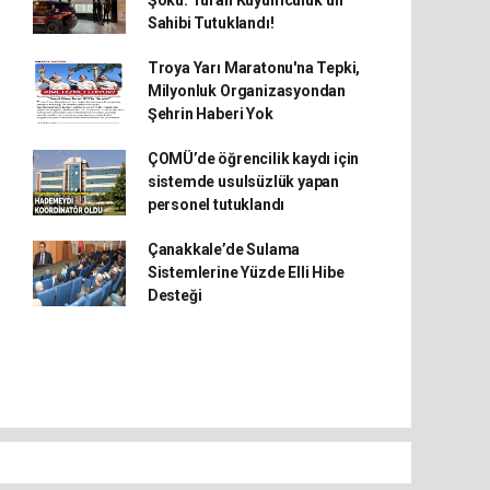
Şoku: Turan Kuyumculuk’un
Sahibi Tutuklandı!
Troya Yarı Maratonu'na Tepki,
Milyonluk Organizasyondan
Şehrin Haberi Yok
ÇOMÜ’de öğrencilik kaydı için
sistemde usulsüzlük yapan
personel tutuklandı
Çanakkale’de Sulama
Sistemlerine Yüzde Elli Hibe
Desteği