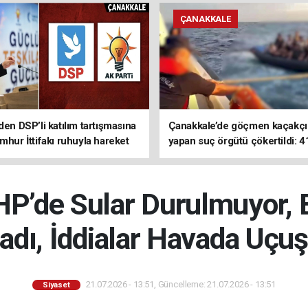
ÇANAKKALE
den DSP’li katılım tartışmasına
Çanakkale’de göçmen kaçakçıl
mhur İttifakı ruhuyla hareket
yapan suç örgütü çökertildi: 4
z
tutuklama
P’de Sular Durulmuyor, 
adı, İddialar Havada Uçu
21.07.2026 - 13:51, Güncelleme: 21.07.2026 - 13:51
Siyaset