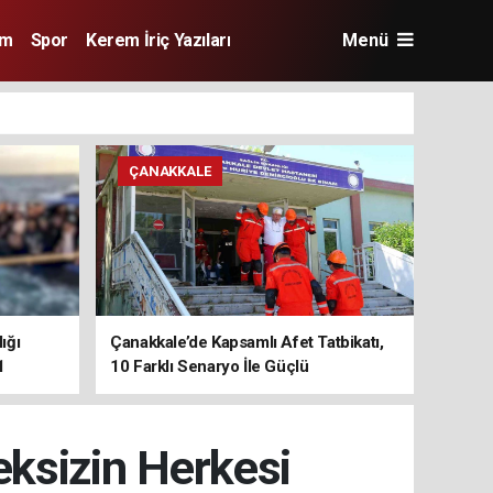
im
Spor
Kerem İriç Yazıları
Menü
ÇANAKKALE
ığı
Çanakkale’de Kapsamlı Afet Tatbikatı,
1
10 Farklı Senaryo İle Güçlü
Koordinasyon
eksizin Herkesi