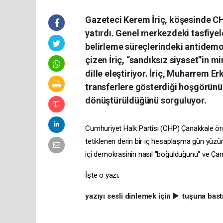
Gazeteci Kerem İriç, köşesinde C
yatırdı. Genel merkezdeki tasfiyel
belirleme süreçlerindeki antidemokr
çizen İriç, “sandıksız siyaset”in 
dille eleştiriyor. İriç, Muharrem 
transferlere gösterdiği hoşgörünü
dönüştürüldüğünü sorguluyor.
Cumhuriyet Halk Partisi (CHP) Çanakkale ör
tetiklenen derin bir iç hesaplaşma gün yüzün
içi demokrasinin nasıl "boğulduğunu" ve Çanak
İşte o yazı;
yazıyı sesli dinlemek için ▶️ tuşuna bas