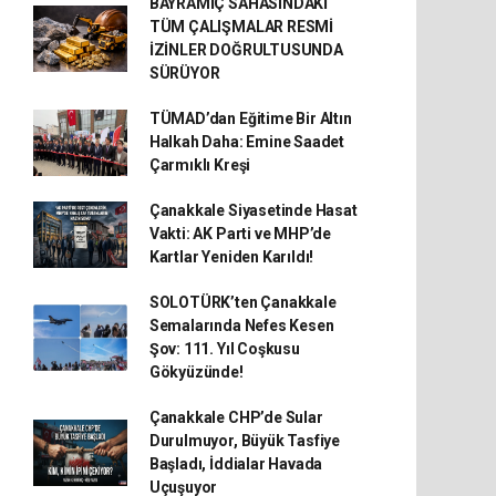
BAYRAMİÇ SAHASINDAKİ
TÜM ÇALIŞMALAR RESMİ
İZİNLER DOĞRULTUSUNDA
SÜRÜYOR
TÜMAD’dan Eğitime Bir Altın
Halkah Daha: Emine Saadet
Çarmıklı Kreşi
Çanakkale Siyasetinde Hasat
Vakti: AK Parti ve MHP’de
Kartlar Yeniden Karıldı!
SOLOTÜRK’ten Çanakkale
Semalarında Nefes Kesen
Şov: 111. Yıl Coşkusu
Gökyüzünde!
Çanakkale CHP’de Sular
Durulmuyor, Büyük Tasfiye
Başladı, İddialar Havada
Uçuşuyor