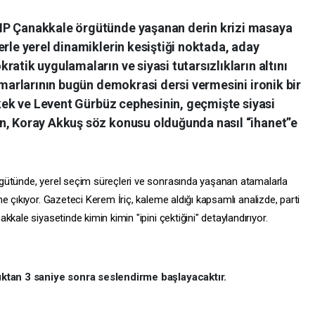
HP Çanakkale örgütünde yaşanan derin krizi masaya
erle yerel dinamiklerin kesiştiği noktada, aday
atik uygulamaların ve siyasi tutarsızlıkların altını
mimarlarının bugün demokrasi dersi vermesini ironik bir
Erkek ve Levent Gürbüz cephesinin, geçmişte siyasi
n, Koray Akkuş söz konusu olduğunda nasıl “ihanet”e
gütünde,
yerel seçim süreçleri ve sonrasında yaşanan atamalarla
e çıkıyor.
Gazeteci Kerem İriç,
kaleme aldığı kapsamlı analizde,
parti
kale siyasetinde kimin kimin "ipini çektiğini" detaylandırıyor.
tıktan 3 saniye sonra seslendirme başlayacaktır.