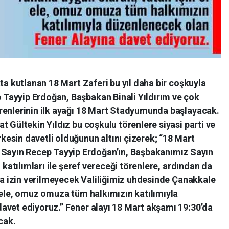
ta kutlanan 18 Mart Zaferi bu yıl daha bir coşkuyla
Tayyip Erdoğan, Başbakan Binali Yıldırım ve çok
renlerinin ilk ayağı 18 Mart Stadyumunda başlayacak.
t Gültekin Yıldız bu coşkulu törenlere siyasi parti ve
esin davetli olduğunun altını çizerek; “18 Mart
yın Recep Tayyip Erdoğan’ın, Başbakanımız Sayın
 katılımları ile şeref vereceği törenlere, ardından da
ova izin verilmeyecek Valiliğimiz uhdesinde Çanakkale
 ele, omuz omuza tüm halkımızın katılımıyla
avet ediyoruz.” Fener alayı 18 Mart akşamı 19:30’da
cak.