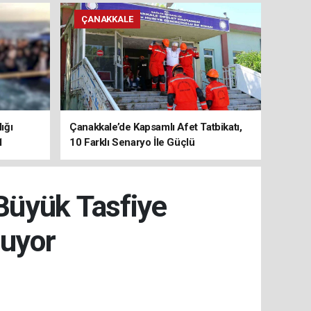
ÇANAKKALE
ığı
Çanakkale’de Kapsamlı Afet Tatbikatı,
1
10 Farklı Senaryo İle Güçlü
Koordinasyon
Büyük Tasfiye
şuyor