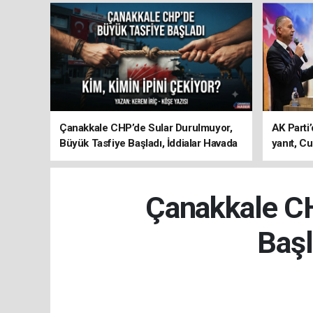
Çanakkale CHP’de Sular Durulmuyor,
AK Parti’
Büyük Tasfiye Başladı, İddialar Havada
yanıt, Cu
Uçuşuyor
ediyoru
Çanakkale CH
Başl