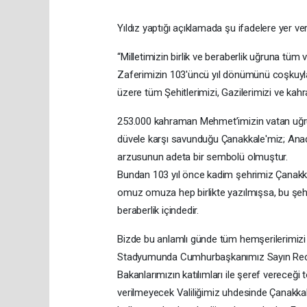
Yıldız yaptığı açıklamada şu ifadelere yer ver
“Milletimizin birlik ve beraberlik uğruna tü
Zaferimizin 103'üncü yıl dönümünü coşkuyla
üzere tüm Şehitlerimizi, Gazilerimizi ve ka
253.000 kahraman Mehmet’imizin vatan uğrun
düvele karşı savunduğu Çanakkale'miz; Anad
arzusunun adeta bir sembolü olmuştur.
Bundan 103 yıl önce kadim şehrimiz Çanakkal
omuz omuza hep birlikte yazılmışsa, bu şehir
beraberlik içindedir.
Bizde bu anlamlı günde tüm hemşerilerimizi
Stadyumunda Cumhurbaşkanımız Sayın Recep T
Bakanlarımızın katılımları ile şeref vereceği 
verilmeyecek Valiliğimiz uhdesinde Çanakka