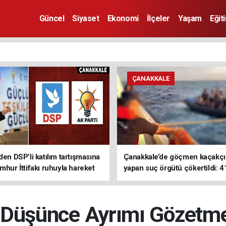
Güncel
Siyaset
Ekonomi
İlçeler
Yaşam
Eğit
ÇANAKKALE
den DSP’li katılım tartışmasına
Çanakkale’de göçmen kaçakçıl
mhur İttifakı ruhuyla hareket
yapan suç örgütü çökertildi: 4
z
tutuklama
e Düşünce Ayrımı Gözetm