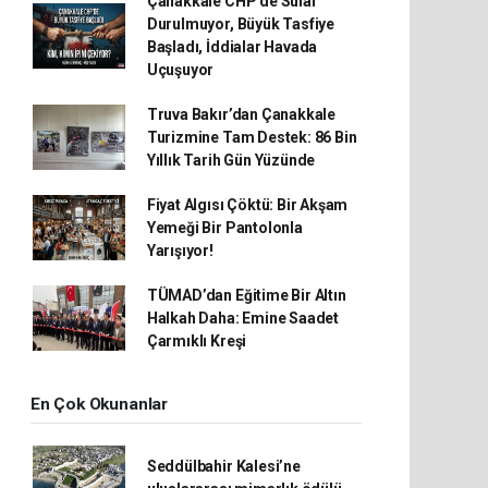
Çanakkale CHP’de Sular
Durulmuyor, Büyük Tasfiye
Başladı, İddialar Havada
Uçuşuyor
Truva Bakır’dan Çanakkale
Turizmine Tam Destek: 86 Bin
Yıllık Tarih Gün Yüzünde
Fiyat Algısı Çöktü: Bir Akşam
Yemeği Bir Pantolonla
Yarışıyor!
TÜMAD’dan Eğitime Bir Altın
Halkah Daha: Emine Saadet
Çarmıklı Kreşi
En Çok Okunanlar
Seddülbahir Kalesi’ne