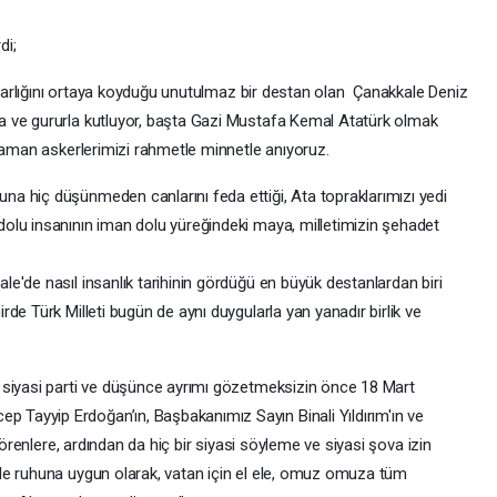
di;
m varlığını ortaya koyduğu unutulmaz bir destan olan Çanakkale Deniz
 ve gururla kutluyor, başta Gazi Mustafa Kemal Atatürk olmak
hraman askerlerimizi rahmetle minnetle anıyoruz.
a hiç düşünmeden canlarını feda ettiği, Ata topraklarımızı yedi
olu insanının iman dolu yüreğindeki maya, milletimizin şehadet
e'de nasıl insanlık tarihinin gördüğü en büyük destanlardan biri
de Türk Milleti bugün de aynı duygularla yan yanadır birlik ve
 siyasi parti ve düşünce ayrımı gözetmeksizin önce 18 Mart
ayyip Erdoğan’ın, Başbakanımız Sayın Binali Yıldırım'ın ve
törenlere, ardından da hiç bir siyasi söyleme ve siyasi şova izin
le ruhuna uygun olarak, vatan için el ele, omuz omuza tüm