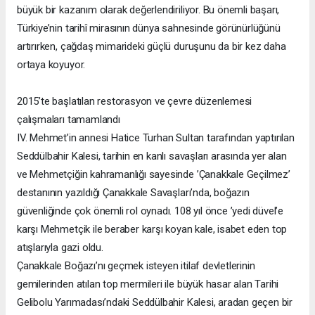
büyük bir kazanım olarak değerlendiriliyor. Bu önemli başarı,
Türkiye’nin tarihî mirasının dünya sahnesinde görünürlüğünü
artırırken, çağdaş mimarideki güçlü duruşunu da bir kez daha
ortaya koyuyor.
2015’te başlatılan restorasyon ve çevre düzenlemesi
çalışmaları tamamlandı
IV. Mehmet’in annesi Hatice Turhan Sultan tarafından yaptırılan
Seddülbahir Kalesi, tarihin en kanlı savaşları arasında yer alan
ve Mehmetçiğin kahramanlığı sayesinde ’Çanakkale Geçilmez’
destanının yazıldığı Çanakkale Savaşları’nda, boğazın
güvenliğinde çok önemli rol oynadı. 108 yıl önce ’yedi düvel’e
karşı Mehmetçik ile beraber karşı koyan kale, isabet eden top
atışlarıyla gazi oldu.
Çanakkale Boğazı’nı geçmek isteyen itilaf devletlerinin
gemilerinden atılan top mermileri ile büyük hasar alan Tarihi
Gelibolu Yarımadası’ndaki Seddülbahir Kalesi, aradan geçen bir