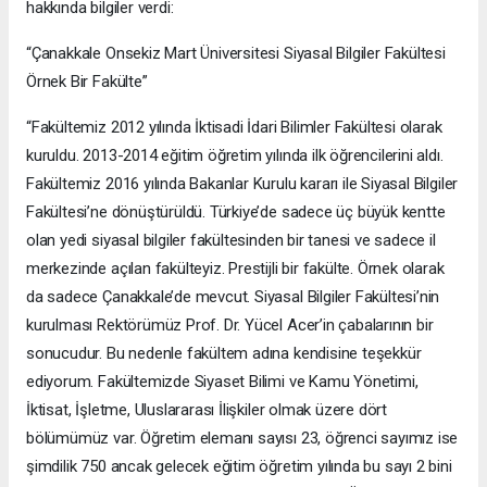
hakkında bilgiler verdi:
“Çanakkale Onsekiz Mart Üniversitesi Siyasal Bilgiler Fakültesi
Örnek Bir Fakülte”
“Fakültemiz 2012 yılında İktisadi İdari Bilimler Fakültesi olarak
kuruldu. 2013-2014 eğitim öğretim yılında ilk öğrencilerini aldı.
Fakültemiz 2016 yılında Bakanlar Kurulu kararı ile Siyasal Bilgiler
Fakültesi’ne dönüştürüldü. Türkiye’de sadece üç büyük kentte
olan yedi siyasal bilgiler fakültesinden bir tanesi ve sadece il
merkezinde açılan fakülteyiz. Prestijli bir fakülte. Örnek olarak
da sadece Çanakkale’de mevcut. Siyasal Bilgiler Fakültesi’nin
kurulması Rektörümüz Prof. Dr. Yücel Acer’in çabalarının bir
sonucudur. Bu nedenle fakültem adına kendisine teşekkür
ediyorum. Fakültemizde Siyaset Bilimi ve Kamu Yönetimi,
İktisat, İşletme, Uluslararası İlişkiler olmak üzere dört
bölümümüz var. Öğretim elemanı sayısı 23, öğrenci sayımız ise
şimdilik 750 ancak gelecek eğitim öğretim yılında bu sayı 2 bini