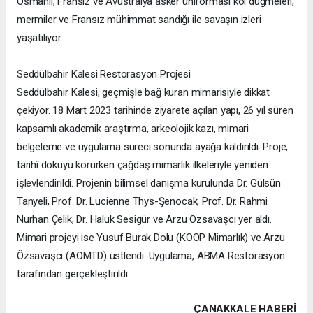
Osmanlı, Fransız ve Avustralya asker üniforması kol düğmeleri,
mermiler ve Fransız mühimmat sandığı ile savaşın izleri
yaşatılıyor.
Seddülbahir Kalesi Restorasyon Projesi
Seddülbahir Kalesi, geçmişle bağ kuran mimarisiyle dikkat
çekiyor. 18 Mart 2023 tarihinde ziyarete açılan yapı, 26 yıl süren
kapsamlı akademik araştırma, arkeolojik kazı, mimari
belgeleme ve uygulama süreci sonunda ayağa kaldırıldı. Proje,
tarihî dokuyu korurken çağdaş mimarlık ilkeleriyle yeniden
işlevlendirildi. Projenin bilimsel danışma kurulunda Dr. Gülsün
Tanyeli, Prof. Dr. Lucienne Thys-Şenocak, Prof. Dr. Rahmi
Nurhan Çelik, Dr. Haluk Sesigür ve Arzu Özsavaşcı yer aldı.
Mimari projeyi ise Yusuf Burak Dolu (KOOP Mimarlık) ve Arzu
Özsavaşcı (AOMTD) üstlendi. Uygulama, ABMA Restorasyon
tarafından gerçekleştirildi.
ÇANAKKALE HABERİ