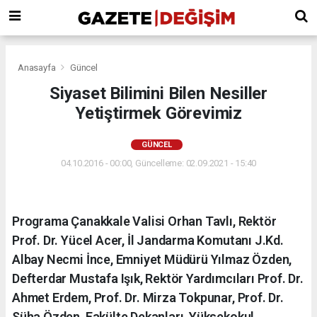
Anasayfa
Güncel
Siyaset Bilimini Bilen Nesiller
Yetiştirmek Görevimiz
GÜNCEL
04.10.2016 - 00:00, Güncelleme: 02.09.2021 - 15:40
Programa Çanakkale Valisi Orhan Tavlı, Rektör
Prof. Dr. Yücel Acer, İl Jandarma Komutanı J.Kd.
Albay Necmi İnce, Emniyet Müdürü Yılmaz Özden,
Defterdar Mustafa Işık, Rektör Yardımcıları Prof. Dr.
Ahmet Erdem, Prof. Dr. Mirza Tokpunar, Prof. Dr.
Süha Özden, Fakülte Dekanları, Yüksekokul