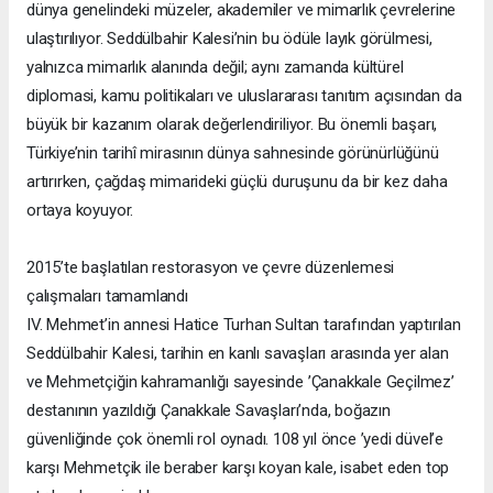
dünya genelindeki müzeler, akademiler ve mimarlık çevrelerine
ulaştırılıyor. Seddülbahir Kalesi’nin bu ödüle layık görülmesi,
yalnızca mimarlık alanında değil; aynı zamanda kültürel
diplomasi, kamu politikaları ve uluslararası tanıtım açısından da
büyük bir kazanım olarak değerlendiriliyor. Bu önemli başarı,
Türkiye’nin tarihî mirasının dünya sahnesinde görünürlüğünü
artırırken, çağdaş mimarideki güçlü duruşunu da bir kez daha
ortaya koyuyor.
2015’te başlatılan restorasyon ve çevre düzenlemesi
çalışmaları tamamlandı
IV. Mehmet’in annesi Hatice Turhan Sultan tarafından yaptırılan
Seddülbahir Kalesi, tarihin en kanlı savaşları arasında yer alan
ve Mehmetçiğin kahramanlığı sayesinde ’Çanakkale Geçilmez’
destanının yazıldığı Çanakkale Savaşları’nda, boğazın
güvenliğinde çok önemli rol oynadı. 108 yıl önce ’yedi düvel’e
karşı Mehmetçik ile beraber karşı koyan kale, isabet eden top