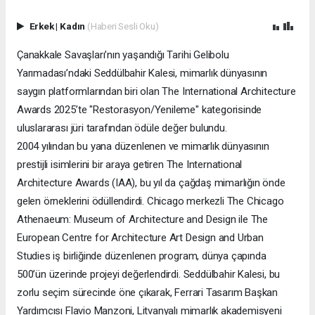
Erkek
|
Kadın
(Haberi Sesli Oku)
Çanakkale Savaşları’nın yaşandığı Tarihi Gelibolu
Yarımadası’ndaki Seddülbahir Kalesi, mimarlık dünyasının
saygın platformlarından biri olan The International Architecture
Awards 2025’te "Restorasyon/Yenileme" kategorisinde
uluslararası jüri tarafından ödüle değer bulundu.
2004 yılından bu yana düzenlenen ve mimarlık dünyasının
prestijli isimlerini bir araya getiren The International
Architecture Awards (IAA), bu yıl da çağdaş mimarlığın önde
gelen örneklerini ödüllendirdi. Chicago merkezli The Chicago
Athenaeum: Museum of Architecture and Design ile The
European Centre for Architecture Art Design and Urban
Studies iş birliğinde düzenlenen program, dünya çapında
500’ün üzerinde projeyi değerlendirdi. Seddülbahir Kalesi, bu
zorlu seçim sürecinde öne çıkarak, Ferrari Tasarım Başkan
Yardımcısı Flavio Manzoni, Litvanyalı mimarlık akademisyeni