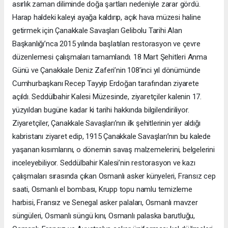
asırlık zaman diliminde doğa şartları nedeniyle zarar gördü.
Harap haldeki kaleyi ayağa kaldırıp, açık hava müzesi haline
getirmek için Çanakkale Savaşları Gelibolu Tarihi Alan
Başkanlığı’nca 2015 yılında başlatılan restorasyon ve çevre
düzenlemesi çalışmaları tamamlandı. 18 Mart Şehitleri Anma
Günü ve Çanakkale Deniz Zaferi’nin 108’inci yıl dönümünde
Cumhurbaşkanı Recep Tayyip Erdoğan tarafından ziyarete
açıldı. Seddülbahir Kalesi Müzesinde, ziyaretçiler kalenin 17.
yüzyıldan bugüne kadar ki tarihi hakkında bilgilendiriliyor.
Ziyaretçiler, Çanakkale Savaşları’nın ilk şehitlerinin yer aldığı
kabristanı ziyaret edip, 1915 Çanakkale Savaşları’nın bu kalede
yaşanan kısımlarını, o dönemin savaş malzemelerini, belgelerini
inceleyebiliyor. Seddülbahir Kalesi’nin restorasyon ve kazı
çalışmaları sırasında çıkan Osmanlı asker künyeleri, Fransız cep
saati, Osmanlı el bombası, Krupp topu namlu temizleme
harbisi, Fransız ve Senegal asker palaları, Osmanlı mavzer
süngüleri, Osmanlı süngü kını, Osmanlı palaska barutluğu,