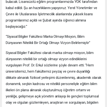
bulacak. Lisansüstü eğitim programlarımızda YÖK tarafından
kabul edildi. Şu an hazırlıklarını yapıyoruz. Yerel Yönetimler ve
Çevre ile Uluslararası İşletmecilik alanlarında yüksek lisans
programlarımız açıldı ve Şubat ayında öğrenci alımına
başlayacağız.”
“Siyasal Bilgiler Fakültesi Marka Olmayı Misyon, Bilim
Dünyasının Nitelikli Bir Ortağı Olmayı Vizyon Belirlemiştir”
Siyasal Bilgiler Fakültesi olarak marka olmayı misyon, bilim
dünyasının nitelikli bir ortağı olmayı vizyon edindiklerini
vurgulayan Prof. Dr. Erkul sözlerine şöyle devam etti: “Hem
üniversitemiz, hem fakültemiz peyzaj ve çevre duyarlılığı
dikkate alınarak fiziksel yerleşimi düzenlenmiş, akademik olarak
donanımlı, seçkin kadrosu ve nitelikli personeliyle eğitim bilim
ilkeleri ön plana alınarak oluşturulmuş öğretim ortamı ve
yeniliğe, gelişmeye açık yönetim anlayışı ile gençleri toplumsal
olay ve olguları gözlemleyen, araştıran ve sorgulayan, bilgiden