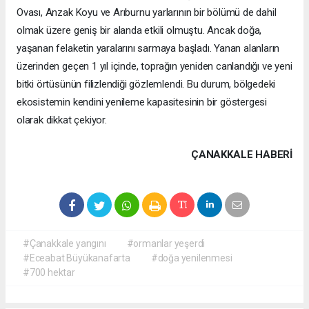
Ovası, Anzak Koyu ve Arıburnu yarlarının bir bölümü de dahil
olmak üzere geniş bir alanda etkili olmuştu. Ancak doğa,
yaşanan felaketin yaralarını sarmaya başladı. Yanan alanların
üzerinden geçen 1 yıl içinde, toprağın yeniden canlandığı ve yeni
bitki örtüsünün filizlendiği gözlemlendi. Bu durum, bölgedeki
ekosistemin kendini yenileme kapasitesinin bir göstergesi
olarak dikkat çekiyor.
ÇANAKKALE HABERİ
#Çanakkale yangını
#ormanlar yeşerdi
#Eceabat Büyükanafarta
#doğa yenilenmesi
#700 hektar