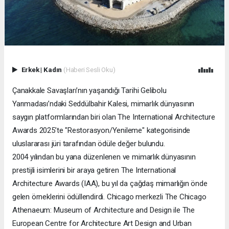
Erkek
|
Kadın
(Haberi Sesli Oku)
Çanakkale Savaşları’nın yaşandığı Tarihi Gelibolu
Yarımadası’ndaki Seddülbahir Kalesi, mimarlık dünyasının
saygın platformlarından biri olan The International Architecture
Awards 2025’te "Restorasyon/Yenileme" kategorisinde
uluslararası jüri tarafından ödüle değer bulundu.
2004 yılından bu yana düzenlenen ve mimarlık dünyasının
prestijli isimlerini bir araya getiren The International
Architecture Awards (IAA), bu yıl da çağdaş mimarlığın önde
gelen örneklerini ödüllendirdi. Chicago merkezli The Chicago
Athenaeum: Museum of Architecture and Design ile The
European Centre for Architecture Art Design and Urban