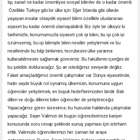
tıp, sanat ne kadar önemliyse sosyal bilimler de o kadar önemli.
Özellikle Türkiye gibi bir ülke için. Eğer İzlanda gibi ülkede
yaşayan insalar olsaydık siyaset bilimi özellikle uluslararası
siyaset bu kadar önemli olamayabilirdi. Biz öyle bir ülkeyiz ki
tarihimizle, konumumuzla siyaseti çok iyi bilen, bu işi çok iyi
özümsemiş, bu işi bilimiyle bilen nesiller yetiştirmek ve bu
nesillerinde bu bilgi birikimini, tecrübesini ülke yararına
kullanabilmesini sağlamak görevimiz. Bu fakültenin içeriğini de
bu şekilde dolduracağız. Şu an istediğimiz seviyede değiliz.
Fakat amaçladığımız önemli çalışmalar var. Dünya siyasetinde,
hatırı sayılır büyük rol oynamış ülkemizin, konumuna uygun
öğrenciler yetiştirmek, en büyük hedeflerimizden biridir. Batı
dilleri ve doğu dillerini bilen öğrenciler de yetiştireceğiz.
Yapacağımız görev süresince, bu hususlar hakkında çalışmalar
yapacağız. Sayın Valimizi de bugün öğrencilerimize kariyer
konusunda soru cevap şeklinde sunuş yapması için istirham
ettik. Valimizle öğrencilerimizi her zaman bir araya