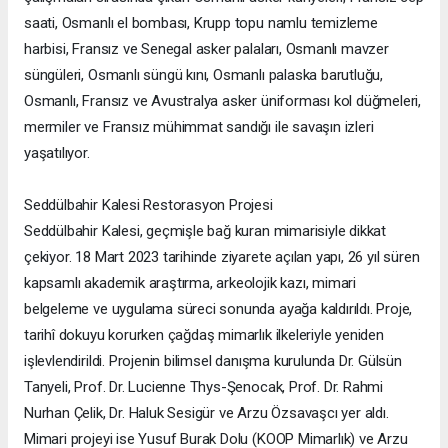
saati, Osmanlı el bombası, Krupp topu namlu temizleme
harbisi, Fransız ve Senegal asker palaları, Osmanlı mavzer
süngüleri, Osmanlı süngü kını, Osmanlı palaska barutluğu,
Osmanlı, Fransız ve Avustralya asker üniforması kol düğmeleri,
mermiler ve Fransız mühimmat sandığı ile savaşın izleri
yaşatılıyor.
Seddülbahir Kalesi Restorasyon Projesi
Seddülbahir Kalesi, geçmişle bağ kuran mimarisiyle dikkat
çekiyor. 18 Mart 2023 tarihinde ziyarete açılan yapı, 26 yıl süren
kapsamlı akademik araştırma, arkeolojik kazı, mimari
belgeleme ve uygulama süreci sonunda ayağa kaldırıldı. Proje,
tarihî dokuyu korurken çağdaş mimarlık ilkeleriyle yeniden
işlevlendirildi. Projenin bilimsel danışma kurulunda Dr. Gülsün
Tanyeli, Prof. Dr. Lucienne Thys-Şenocak, Prof. Dr. Rahmi
Nurhan Çelik, Dr. Haluk Sesigür ve Arzu Özsavaşcı yer aldı.
Mimari projeyi ise Yusuf Burak Dolu (KOOP Mimarlık) ve Arzu