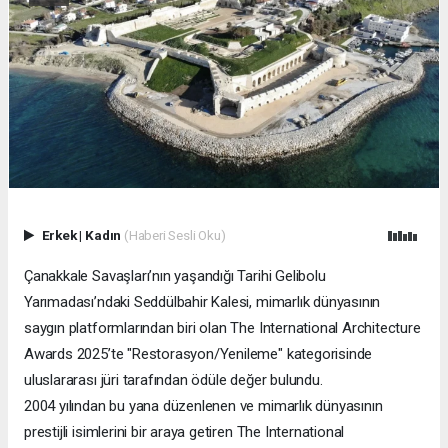
Erkek
|
Kadın
(Haberi Sesli Oku)
Çanakkale Savaşları’nın yaşandığı Tarihi Gelibolu
Yarımadası’ndaki Seddülbahir Kalesi, mimarlık dünyasının
saygın platformlarından biri olan The International Architecture
Awards 2025’te "Restorasyon/Yenileme" kategorisinde
uluslararası jüri tarafından ödüle değer bulundu.
2004 yılından bu yana düzenlenen ve mimarlık dünyasının
prestijli isimlerini bir araya getiren The International