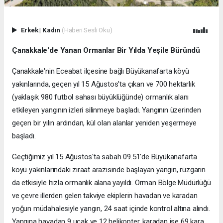
Erkek
|
Kadın
(Haberi Sesli Oku)
Çanakkale'de Yanan Ormanlar Bir Yılda Yeşile Büründü
Çanakkale'nin Eceabat ilçesine bağlı Büyükanafarta köyü
yakınlarında, geçen yıl 15 Ağustos'ta çıkan ve 700 hektarlık
(yaklaşık 980 futbol sahası büyüklüğünde) ormanlık alanı
etkileyen yangının izleri silinmeye başladı. Yangının üzerinden
geçen bir yılın ardından, kül olan alanlar yeniden yeşermeye
başladı.
Geçtiğimiz yıl 15 Ağustos'ta sabah 09.51'de Büyükanafarta
köyü yakınlarındaki ziraat arazisinde başlayan yangın, rüzgarın
da etkisiyle hızla ormanlık alana yayıldı. Orman Bölge Müdürlüğü
ve çevre illerden gelen takviye ekiplerin havadan ve karadan
yoğun müdahalesiyle yangın, 24 saat içinde kontrol altına alındı.
Yangına havadan 9 uçak ve 12 helikopter, karadan ise 69 kara