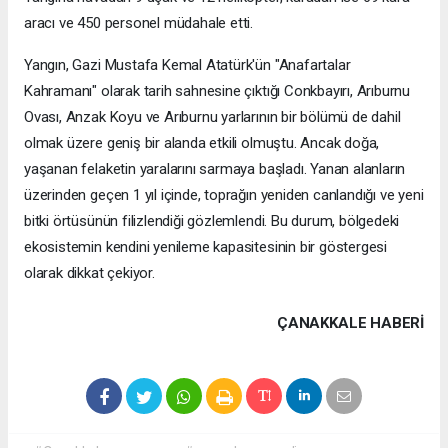
aracı ve 450 personel müdahale etti.
Yangın, Gazi Mustafa Kemal Atatürk'ün "Anafartalar
Kahramanı" olarak tarih sahnesine çıktığı Conkbayırı, Arıburnu
Ovası, Anzak Koyu ve Arıburnu yarlarının bir bölümü de dahil
olmak üzere geniş bir alanda etkili olmuştu. Ancak doğa,
yaşanan felaketin yaralarını sarmaya başladı. Yanan alanların
üzerinden geçen 1 yıl içinde, toprağın yeniden canlandığı ve yeni
bitki örtüsünün filizlendiği gözlemlendi. Bu durum, bölgedeki
ekosistemin kendini yenileme kapasitesinin bir göstergesi
olarak dikkat çekiyor.
ÇANAKKALE HABERİ