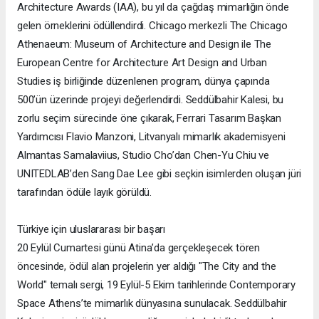
Architecture Awards (IAA), bu yıl da çağdaş mimarlığın önde
gelen örneklerini ödüllendirdi. Chicago merkezli The Chicago
Athenaeum: Museum of Architecture and Design ile The
European Centre for Architecture Art Design and Urban
Studies iş birliğinde düzenlenen program, dünya çapında
500’ün üzerinde projeyi değerlendirdi. Seddülbahir Kalesi, bu
zorlu seçim sürecinde öne çıkarak, Ferrari Tasarım Başkan
Yardımcısı Flavio Manzoni, Litvanyalı mimarlık akademisyeni
Almantas Samalaviius, Studio Cho’dan Chen-Yu Chiu ve
UNITEDLAB’den Sang Dae Lee gibi seçkin isimlerden oluşan jüri
tarafından ödüle layık görüldü.
Türkiye için uluslararası bir başarı
20 Eylül Cumartesi günü Atina’da gerçekleşecek tören
öncesinde, ödül alan projelerin yer aldığı "The City and the
World" temalı sergi, 19 Eylül-5 Ekim tarihlerinde Contemporary
Space Athens’te mimarlık dünyasına sunulacak. Seddülbahir