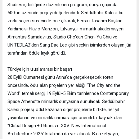
Studies iş birliğinde düzenlenen program, dünya çapında
500’ün üzerinde projeyi değerlendirdi. Seddülbahir Kalesi, bu
zorlu seçim sürecinde öne çıkarak, Ferrari Tasarım Başkan
Yardımcısı Flavio Manzoni, Litvanyalı mimarlık akademisyeni
Almantas Samalaviius, Studio Cho’dan Chen-Yu Chiu ve
UNITEDLAB’den Sang Dae Lee gibi seçkin isimlerden oluşan jüri
tarafından ödüle layık görüldü.
Türkiye için uluslararası bir başarı
20 Eylül Cumartesi günü Atina’da gerçekleşecek tören
öncesinde, ödül alan projelerin yer aldığı "The City and the
World" temalı sergi, 19 Eylül-5 Ekim tarihlerinde Contemporary
Space Athens’te mimarlık dünyasına sunulacak. Seddülbahir
Kalesi projesi, ödül kazanan diğer projelerle birlikte, her yıl
yayımlanan ve mimarlık camiası için önemli bir kaynak olan
"Global Design + Urbanism XXV: New International
Architecture 2025" kitabında da yer alacak. Bu özel yayın,