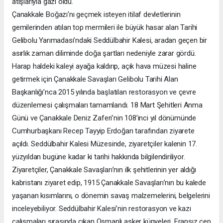
atışlarıyla gazi oldu.
Çanakkale Boğazı’nı geçmek isteyen itilaf devletlerinin
gemilerinden atılan top mermileri ile büyük hasar alan Tarihi
Gelibolu Yarımadası’ndaki Seddülbahir Kalesi, aradan geçen bir
asırlık zaman diliminde doğa şartları nedeniyle zarar gördü.
Harap haldeki kaleyi ayağa kaldırıp, açık hava müzesi haline
getirmek için Çanakkale Savaşları Gelibolu Tarihi Alan
Başkanlığı’nca 2015 yılında başlatılan restorasyon ve çevre
düzenlemesi çalışmaları tamamlandı. 18 Mart Şehitleri Anma
Günü ve Çanakkale Deniz Zaferi’nin 108’inci yıl dönümünde
Cumhurbaşkanı Recep Tayyip Erdoğan tarafından ziyarete
açıldı. Seddülbahir Kalesi Müzesinde, ziyaretçiler kalenin 17.
yüzyıldan bugüne kadar ki tarihi hakkında bilgilendiriliyor.
Ziyaretçiler, Çanakkale Savaşları’nın ilk şehitlerinin yer aldığı
kabristanı ziyaret edip, 1915 Çanakkale Savaşları’nın bu kalede
yaşanan kısımlarını, o dönemin savaş malzemelerini, belgelerini
inceleyebiliyor. Seddülbahir Kalesi’nin restorasyon ve kazı
çalışmaları sırasında çıkan Osmanlı asker künyeleri, Fransız cep