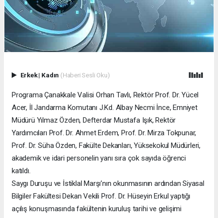
Erkek
|
Kadın
(Haberi Sesli Oku)
Programa Çanakkale Valisi Orhan Tavlı, Rektör Prof. Dr. Yücel
Acer, İl Jandarma Komutanı J.Kd. Albay Necmi İnce, Emniyet
Müdürü Yılmaz Özden, Defterdar Mustafa Işık, Rektör
Yardımcıları Prof. Dr. Ahmet Erdem, Prof. Dr. Mirza Tokpunar,
Prof. Dr. Süha Özden, Fakülte Dekanları, Yüksekokul Müdürleri,
akademik ve idari personelin yanı sıra çok sayıda öğrenci
katıldı.
Saygı Duruşu ve İstiklal Marşı’nın okunmasının ardından Siyasal
Bilgiler Fakültesi Dekan Vekili Prof. Dr. Hüseyin Erkul yaptığı
açılış konuşmasında fakültenin kuruluş tarihi ve gelişimi