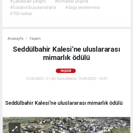
#Çanakkale yangını
#ormanlar yeşerdi
#Eceabat Büyükanafarta
#doğa yenilenmesi
#700 hektar
Anasayfa
Yaşam
Seddülbahir Kalesi’ne uluslararası
mimarlık ödülü
YAŞAM
12.09.2025 - 21:40, Güncelleme: 15.09.2025 - 14:21
Seddülbahir Kalesi’ne uluslararası mimarlık ödülü