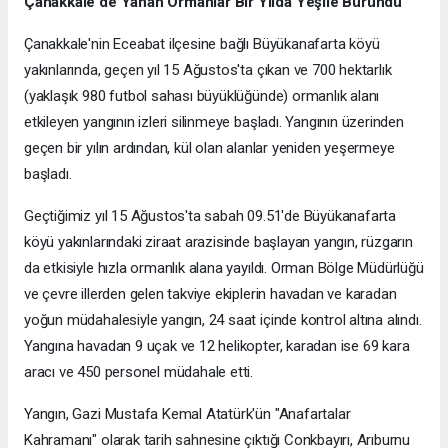
Çanakkale'de Yanan Ormanlar Bir Yılda Yeşile Büründü
Çanakkale'nin Eceabat ilçesine bağlı Büyükanafarta köyü
yakınlarında, geçen yıl 15 Ağustos'ta çıkan ve 700 hektarlık
(yaklaşık 980 futbol sahası büyüklüğünde) ormanlık alanı
etkileyen yangının izleri silinmeye başladı. Yangının üzerinden
geçen bir yılın ardından, kül olan alanlar yeniden yeşermeye
başladı.
Geçtiğimiz yıl 15 Ağustos'ta sabah 09.51'de Büyükanafarta
köyü yakınlarındaki ziraat arazisinde başlayan yangın, rüzgarın
da etkisiyle hızla ormanlık alana yayıldı. Orman Bölge Müdürlüğü
ve çevre illerden gelen takviye ekiplerin havadan ve karadan
yoğun müdahalesiyle yangın, 24 saat içinde kontrol altına alındı.
Yangına havadan 9 uçak ve 12 helikopter, karadan ise 69 kara
aracı ve 450 personel müdahale etti.
Yangın, Gazi Mustafa Kemal Atatürk'ün "Anafartalar
Kahramanı" olarak tarih sahnesine çıktığı Conkbayırı, Arıburnu