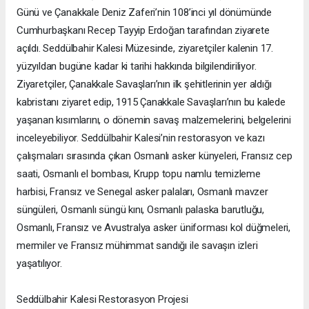
Günü ve Çanakkale Deniz Zaferi’nin 108’inci yıl dönümünde
Cumhurbaşkanı Recep Tayyip Erdoğan tarafından ziyarete
açıldı. Seddülbahir Kalesi Müzesinde, ziyaretçiler kalenin 17.
yüzyıldan bugüne kadar ki tarihi hakkında bilgilendiriliyor.
Ziyaretçiler, Çanakkale Savaşları’nın ilk şehitlerinin yer aldığı
kabristanı ziyaret edip, 1915 Çanakkale Savaşları’nın bu kalede
yaşanan kısımlarını, o dönemin savaş malzemelerini, belgelerini
inceleyebiliyor. Seddülbahir Kalesi’nin restorasyon ve kazı
çalışmaları sırasında çıkan Osmanlı asker künyeleri, Fransız cep
saati, Osmanlı el bombası, Krupp topu namlu temizleme
harbisi, Fransız ve Senegal asker palaları, Osmanlı mavzer
süngüleri, Osmanlı süngü kını, Osmanlı palaska barutluğu,
Osmanlı, Fransız ve Avustralya asker üniforması kol düğmeleri,
mermiler ve Fransız mühimmat sandığı ile savaşın izleri
yaşatılıyor.
Seddülbahir Kalesi Restorasyon Projesi