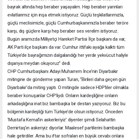
bayrak altında hep beraber yaşayalım. Hep beraber yarınları
evlatlarımız için inşa etmek istiyoruz. Güçlü teşkilatlarımızla,
güçlü meclisimizle, güçlü Cumhurbaşkanımızla beraber teröre
karşı, dış güçlere karşı hep beraber ses verelim istiyoruz.
Bugün aramızda Milliyetçi Hareket Partisi İlçe başkanı da var,
AK Parti ilçe başkanı da var. Cumhur ittifakı ayağa kalktı tüm
Türkiye’de bayrağımızın dalgalandığı her yerde yekvücut haliyle
dışarıya meydan okuyoruz” dedi.
CHP Cumhurbaşkanı Adayı Muharrem İnce’nin Diyarbakır
mitingine de gönderme yapan Turan, “Birileri daha geçen gün
Diyarbakır’da miting yaptı. O mitingde sadece HDP’liler olmakla
beraber konuşanlar CHP’liydi. Onların kardeşliğine onların
arkadaşlığına inat biz bambaşka bir destan yazıyoruz. Biz bu
bölgenin kardeşliği tüm Türkiye’de olsun istiyoruz. Önceden
‘Mustafa Kemal’in askerleriyiz’ diyenler şimdi Selahattin
Demirtaş’ın askeriyiz diyorlar. Maalesef partilerini bambaşka
hale getirdiler. Ama bu iftar sofraları en büyük cevabı onlara