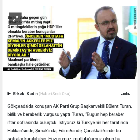
Erkek
|
Kadın
(Haberi Sesli Oku)
Gökçeada’da konuşan AK Parti Grup Başkanvekili Bülent Turan,
birlik ve beraberlik vurgusu yaptı. Turan, “Bugün hep beraber
iftar sofrasında buluştuk. İstiyoruz ki Türkiye’nin her tarafında
Hakkari’sinde, Şırnak’ında, Edirne’sinde, Çanakkale’sinde bu
sofralar kurulabilsin. Huzurumuz, mutluluğumuz olsun bu