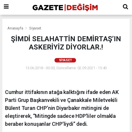
Anasayfa
Siyaset
ŞİMDİ SELAHATTİN DEMİRTAŞ’IN
ASKERİYİZ DİYORLAR.!
SIYASET
13.06.2018 - 00:00, Güncelleme: 02.09.2021 - 15:40
Cumhur ittifakının atağa kalktığını ifade eden AK
Parti Grup Başkanvekili ve Çanakkale Miletvekili
Bülent Turan CHP’nin Diyarbakır mitingini de
eleştirerek, “Mitingde sadece HDP’liler olmakla
beraber konuşanlar CHP’liydi” dedi.