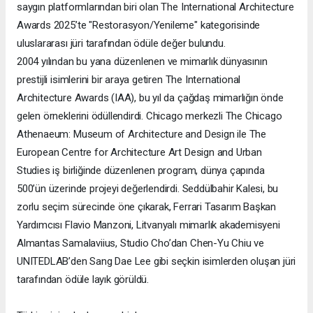
saygın platformlarından biri olan The International Architecture
Awards 2025’te "Restorasyon/Yenileme" kategorisinde
uluslararası jüri tarafından ödüle değer bulundu.
2004 yılından bu yana düzenlenen ve mimarlık dünyasının
prestijli isimlerini bir araya getiren The International
Architecture Awards (IAA), bu yıl da çağdaş mimarlığın önde
gelen örneklerini ödüllendirdi. Chicago merkezli The Chicago
Athenaeum: Museum of Architecture and Design ile The
European Centre for Architecture Art Design and Urban
Studies iş birliğinde düzenlenen program, dünya çapında
500’ün üzerinde projeyi değerlendirdi. Seddülbahir Kalesi, bu
zorlu seçim sürecinde öne çıkarak, Ferrari Tasarım Başkan
Yardımcısı Flavio Manzoni, Litvanyalı mimarlık akademisyeni
Almantas Samalaviius, Studio Cho’dan Chen-Yu Chiu ve
UNITEDLAB’den Sang Dae Lee gibi seçkin isimlerden oluşan jüri
tarafından ödüle layık görüldü.