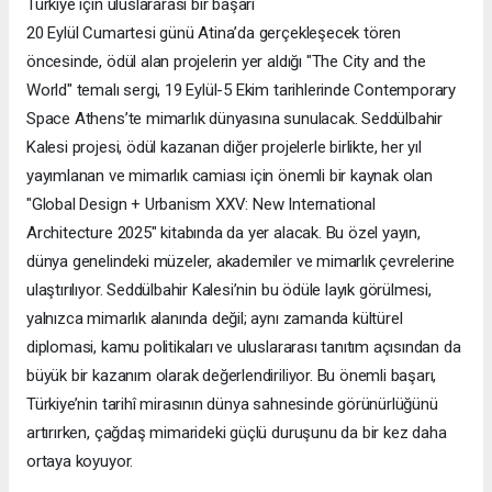
Türkiye için uluslararası bir başarı
20 Eylül Cumartesi günü Atina’da gerçekleşecek tören
öncesinde, ödül alan projelerin yer aldığı "The City and the
World" temalı sergi, 19 Eylül-5 Ekim tarihlerinde Contemporary
Space Athens’te mimarlık dünyasına sunulacak. Seddülbahir
Kalesi projesi, ödül kazanan diğer projelerle birlikte, her yıl
yayımlanan ve mimarlık camiası için önemli bir kaynak olan
"Global Design + Urbanism XXV: New International
Architecture 2025" kitabında da yer alacak. Bu özel yayın,
dünya genelindeki müzeler, akademiler ve mimarlık çevrelerine
ulaştırılıyor. Seddülbahir Kalesi’nin bu ödüle layık görülmesi,
yalnızca mimarlık alanında değil; aynı zamanda kültürel
diplomasi, kamu politikaları ve uluslararası tanıtım açısından da
büyük bir kazanım olarak değerlendiriliyor. Bu önemli başarı,
Türkiye’nin tarihî mirasının dünya sahnesinde görünürlüğünü
artırırken, çağdaş mimarideki güçlü duruşunu da bir kez daha
ortaya koyuyor.