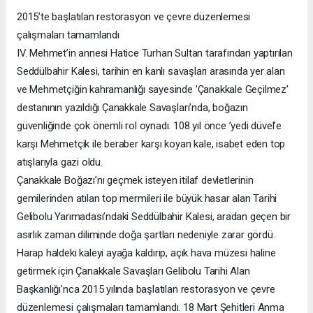
2015’te başlatılan restorasyon ve çevre düzenlemesi
çalışmaları tamamlandı
IV. Mehmet’in annesi Hatice Turhan Sultan tarafından yaptırılan
Seddülbahir Kalesi, tarihin en kanlı savaşları arasında yer alan
ve Mehmetçiğin kahramanlığı sayesinde ’Çanakkale Geçilmez’
destanının yazıldığı Çanakkale Savaşları’nda, boğazın
güvenliğinde çok önemli rol oynadı. 108 yıl önce ’yedi düvel’e
karşı Mehmetçik ile beraber karşı koyan kale, isabet eden top
atışlarıyla gazi oldu.
Çanakkale Boğazı’nı geçmek isteyen itilaf devletlerinin
gemilerinden atılan top mermileri ile büyük hasar alan Tarihi
Gelibolu Yarımadası’ndaki Seddülbahir Kalesi, aradan geçen bir
asırlık zaman diliminde doğa şartları nedeniyle zarar gördü.
Harap haldeki kaleyi ayağa kaldırıp, açık hava müzesi haline
getirmek için Çanakkale Savaşları Gelibolu Tarihi Alan
Başkanlığı’nca 2015 yılında başlatılan restorasyon ve çevre
düzenlemesi çalışmaları tamamlandı. 18 Mart Şehitleri Anma