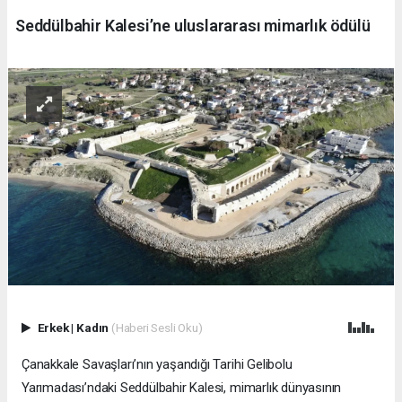
Seddülbahir Kalesi’ne uluslararası mimarlık ödülü
Erkek
|
Kadın
(Haberi Sesli Oku)
Çanakkale Savaşları’nın yaşandığı Tarihi Gelibolu
Yarımadası’ndaki Seddülbahir Kalesi, mimarlık dünyasının