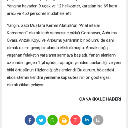
Yangına havadan 9 uçak ve 12 helikopter, karadan ise 69 kara
aracı ve 450 personel müdahale etti.
Yangın, Gazi Mustafa Kemal Atatürk'ün "Anafartalar
Kahramanı" olarak tarih sahnesine çıktığı Conkbayırı, Arıburnu
Ovası, Anzak Koyu ve Arıburnu yarlarının bir bölümü de dahil
olmak üzere geniş bir alanda etkili olmuştu. Ancak doğa,
yaşanan felaketin yaralarını sarmaya başladı. Yanan alanların
üzerinden geçen 1 yıl içinde, toprağın yeniden canlandığı ve yeni
bitki örtüsünün filizlendiği gözlemlendi. Bu durum, bölgedeki
ekosistemin kendini yenileme kapasitesinin bir göstergesi
olarak dikkat çekiyor.
ÇANAKKALE HABERİ