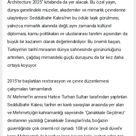
Architecture 2025" kitabında da yer alacak. Bu özel yayın,
dünya genelindeki müzeler, akademiler ve mimarlık çevrelerine
ulaştırılıyor. Seddülbahir Kalesi’nin bu ödüle layık görülmesi,
yalnızca mimarlık alanında değil; aynı zamanda kültürel
diplomasi, kamu politikaları ve uluslararası tanıtım açısından da
büyük bir kazanım olarak değerlendiriliyor. Bu önemli başarı,
Türkiye’nin tarihî mirasının dünya sahnesinde görünürlüğünü
artırırken, çağdaş mimarideki güçlü duruşunu da bir kez daha
ortaya koyuyor.
2015’te başlatılan restorasyon ve çevre düzenlemesi
çalışmaları tamamlandı
IV. Mehmet’in annesi Hatice Turhan Sultan tarafından yaptırılan
Seddülbahir Kalesi, tarihin en kanlı savaşları arasında yer alan
ve Mehmetçiğin kahramanlığı sayesinde ’Çanakkale Geçilmez’
destanının yazıldığı Çanakkale Savaşları’nda, boğazın
güvenliğinde çok önemli rol oynadı. 108 yıl önce ’yedi düvel’e