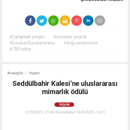
#Çanakkale yangını
#ormanlar yeşerdi
#Eceabat Büyükanafarta
#doğa yenilenmesi
#700 hektar
Anasayfa
Yaşam
Seddülbahir Kalesi’ne uluslararası
mimarlık ödülü
YAŞAM
12.09.2025 - 21:40, Güncelleme: 15.09.2025 - 14:21