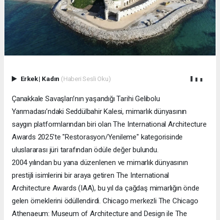
Erkek
|
Kadın
(Haberi Sesli Oku)
Çanakkale Savaşları’nın yaşandığı Tarihi Gelibolu
Yarımadası’ndaki Seddülbahir Kalesi, mimarlık dünyasının
saygın platformlarından biri olan The International Architecture
Awards 2025’te "Restorasyon/Yenileme" kategorisinde
uluslararası jüri tarafından ödüle değer bulundu.
2004 yılından bu yana düzenlenen ve mimarlık dünyasının
prestijli isimlerini bir araya getiren The International
Architecture Awards (IAA), bu yıl da çağdaş mimarlığın önde
gelen örneklerini ödüllendirdi. Chicago merkezli The Chicago
Athenaeum: Museum of Architecture and Design ile The