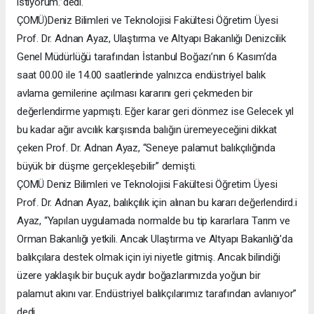
istiyorum.’’dedi.
ÇOMÜ)Deniz Bilimleri ve Teknolojisi Fakültesi Öğretim Üyesi
Prof. Dr. Adnan Ayaz, Ulaştırma ve Altyapı Bakanlığı Denizcilik
Genel Müdürlüğü tarafından İstanbul Boğazı’nın 6 Kasım’da
saat 00.00 ile 14.00 saatlerinde yalnızca endüstriyel balık
avlama gemilerine açılması kararını geri çekmeden bir
değerlendirme yapmıştı. Eğer karar geri dönmez ise Gelecek yıl
bu kadar ağır avcılık karşısında balığın üremeyeceğini dikkat
çeken Prof. Dr. Adnan Ayaz, “Seneye palamut balıkçılığında
büyük bir düşme gerçekleşebilir” demişti.
ÇOMÜ Deniz Bilimleri ve Teknolojisi Fakültesi Öğretim Üyesi
Prof. Dr. Adnan Ayaz, balıkçılık için alınan bu kararı değerlendird.i
Ayaz, “Yapılan uygulamada normalde bu tip kararlara Tarım ve
Orman Bakanlığı yetkili. Ancak Ulaştırma ve Altyapı Bakanlığı'da
balıkçılara destek olmak için iyi niyetle gitmiş. Ancak bilindiği
üzere yaklaşık bir buçuk aydır boğazlarımızda yoğun bir
palamut akını var. Endüstriyel balıkçılarımız tarafından avlanıyor”
dedi.