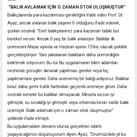
“BALIK AVLAMAK İÇİN O ZAMAN STOK OLUŞMUŞTUR”
Balıkçılarında para kazanması gerektiğini ifade eden Prof. Dr.
Ayaz, ancak avlanan balık yaşının 0 olduğunu ifade ederek,
şunları söyledi: “Evet balıkçılarımız para kazansın tabiki bol
bereket versin. Ancak 0 yaş bir balık avlanıyor. Balıklar ilk
üremesini Mayıs ayında ve Haziran ayının 15'ine olacak şekilde
gerçekleştiriyor. Yani yakalanan balıkların daha üremediğini
belirtmek istiyorum. Bu tür Bu uygulamanın bilim adamları
nezninde görüşler alınarak yapılması gerekir veya hiç
yapılmaması gerekir. Daha ürememiş bir balığı avlıyoruz. Balıklar
biraz daha gemi trafik hattından geçerek üremeye gitsin. Daha
sonraki seneler bu balıklar olmayacak. Mesela sezon iyi
gitmiştir, su sıcaklığı iyi gitmiştir veya ortamda besin vardır balık
üremiştir. Balık avlamak için o zaman stok oluşmuştur”
şeklinde ifade etmişti.
Bu uygulamaların devamı olursa gerçekten sıkıntı
yaşayacağımızı düşünüyorum diyen Ayaz, "Önümüzdeki yıl bu