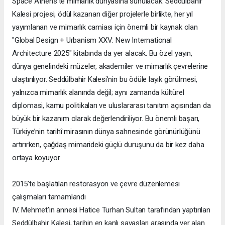
Space Athens’te mimarlık dünyasına sunulacak. Seddülbahir
Kalesi projesi, ödül kazanan diğer projelerle birlikte, her yıl
yayımlanan ve mimarlık camiası için önemli bir kaynak olan
"Global Design + Urbanism XXV: New International
Architecture 2025" kitabında da yer alacak. Bu özel yayın,
dünya genelindeki müzeler, akademiler ve mimarlık çevrelerine
ulaştırılıyor. Seddülbahir Kalesi’nin bu ödüle layık görülmesi,
yalnızca mimarlık alanında değil; aynı zamanda kültürel
diplomasi, kamu politikaları ve uluslararası tanıtım açısından da
büyük bir kazanım olarak değerlendiriliyor. Bu önemli başarı,
Türkiye’nin tarihî mirasının dünya sahnesinde görünürlüğünü
artırırken, çağdaş mimarideki güçlü duruşunu da bir kez daha
ortaya koyuyor.
2015’te başlatılan restorasyon ve çevre düzenlemesi
çalışmaları tamamlandı
IV. Mehmet’in annesi Hatice Turhan Sultan tarafından yaptırılan
Seddülbahir Kalesi, tarihin en kanlı savaşları arasında yer alan