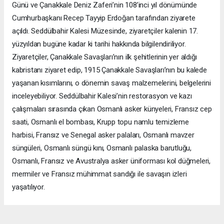
Günü ve Çanakkale Deniz Zaferi’nin 108’inci yıl dönümünde
Cumhurbaşkanı Recep Tayyip Erdoğan tarafından ziyarete
açıldı. Seddülbahir Kalesi Müzesinde, ziyaretçiler kalenin 17.
yüzyıldan bugüne kadar ki tarihi hakkında bilgilendiriliyor.
Ziyaretçiler, Çanakkale Savaşları’nın ilk şehitlerinin yer aldığı
kabristanı ziyaret edip, 1915 Çanakkale Savaşları’nın bu kalede
yaşanan kısımlarını, o dönemin savaş malzemelerini, belgelerini
inceleyebiliyor. Seddülbahir Kalesi’nin restorasyon ve kazı
çalışmaları sırasında çıkan Osmanlı asker künyeleri, Fransız cep
saati, Osmanlı el bombası, Krupp topu namlu temizleme
harbisi, Fransız ve Senegal asker palaları, Osmanlı mavzer
süngüleri, Osmanlı süngü kını, Osmanlı palaska barutluğu,
Osmanlı, Fransız ve Avustralya asker üniforması kol düğmeleri,
mermiler ve Fransız mühimmat sandığı ile savaşın izleri
yaşatılıyor.
Seddülbahir Kalesi Restorasyon Projesi