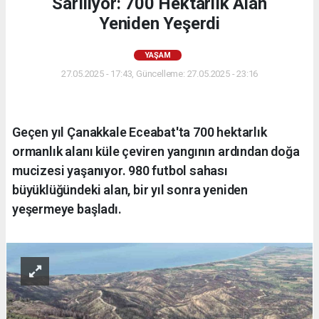
Sarılıyor: 700 Hektarlık Alan
Yeniden Yeşerdi
YAŞAM
27.05.2025 - 17:43, Güncelleme: 27.05.2025 - 23:16
Geçen yıl Çanakkale Eceabat'ta 700 hektarlık
ormanlık alanı küle çeviren yangının ardından doğa
mucizesi yaşanıyor. 980 futbol sahası
büyüklüğündeki alan, bir yıl sonra yeniden
yeşermeye başladı.