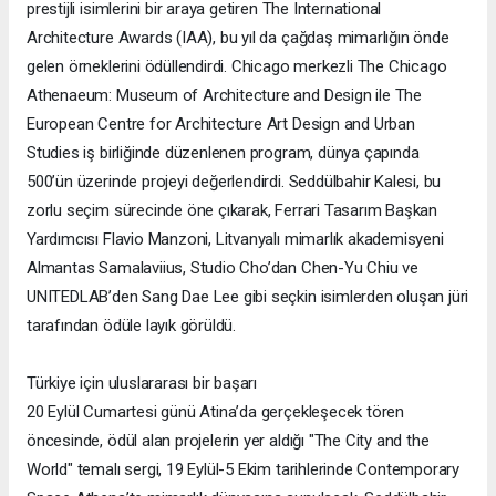
prestijli isimlerini bir araya getiren The International
Architecture Awards (IAA), bu yıl da çağdaş mimarlığın önde
gelen örneklerini ödüllendirdi. Chicago merkezli The Chicago
Athenaeum: Museum of Architecture and Design ile The
European Centre for Architecture Art Design and Urban
Studies iş birliğinde düzenlenen program, dünya çapında
500’ün üzerinde projeyi değerlendirdi. Seddülbahir Kalesi, bu
zorlu seçim sürecinde öne çıkarak, Ferrari Tasarım Başkan
Yardımcısı Flavio Manzoni, Litvanyalı mimarlık akademisyeni
Almantas Samalaviius, Studio Cho’dan Chen-Yu Chiu ve
UNITEDLAB’den Sang Dae Lee gibi seçkin isimlerden oluşan jüri
tarafından ödüle layık görüldü.
Türkiye için uluslararası bir başarı
20 Eylül Cumartesi günü Atina’da gerçekleşecek tören
öncesinde, ödül alan projelerin yer aldığı "The City and the
World" temalı sergi, 19 Eylül-5 Ekim tarihlerinde Contemporary