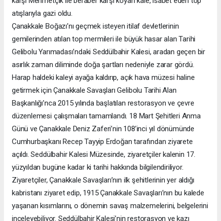
karşı Mehmetçik ile beraber karşı koyan kale, isabet eden top
atışlarıyla gazi oldu.
Çanakkale Boğazı’nı geçmek isteyen itilaf devletlerinin
gemilerinden atılan top mermileri ile büyük hasar alan Tarihi
Gelibolu Yarımadası’ndaki Seddülbahir Kalesi, aradan geçen bir
asırlık zaman diliminde doğa şartları nedeniyle zarar gördü.
Harap haldeki kaleyi ayağa kaldırıp, açık hava müzesi haline
getirmek için Çanakkale Savaşları Gelibolu Tarihi Alan
Başkanlığı’nca 2015 yılında başlatılan restorasyon ve çevre
düzenlemesi çalışmaları tamamlandı. 18 Mart Şehitleri Anma
Günü ve Çanakkale Deniz Zaferi’nin 108’inci yıl dönümünde
Cumhurbaşkanı Recep Tayyip Erdoğan tarafından ziyarete
açıldı. Seddülbahir Kalesi Müzesinde, ziyaretçiler kalenin 17.
yüzyıldan bugüne kadar ki tarihi hakkında bilgilendiriliyor.
Ziyaretçiler, Çanakkale Savaşları’nın ilk şehitlerinin yer aldığı
kabristanı ziyaret edip, 1915 Çanakkale Savaşları’nın bu kalede
yaşanan kısımlarını, o dönemin savaş malzemelerini, belgelerini
inceleyebiliyor. Seddülbahir Kalesi’nin restorasyon ve kazı