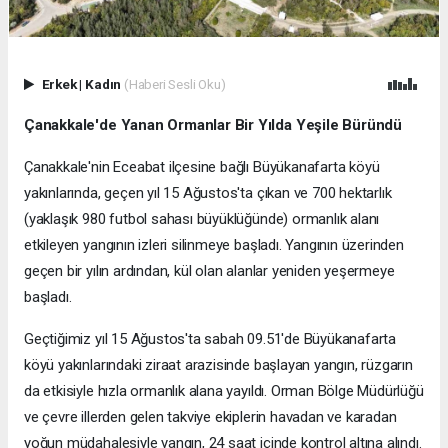
Erkek
|
Kadın
(Haberi Sesli Oku)
Çanakkale'de Yanan Ormanlar Bir Yılda Yeşile Büründü
Çanakkale'nin Eceabat ilçesine bağlı Büyükanafarta köyü
yakınlarında, geçen yıl 15 Ağustos'ta çıkan ve 700 hektarlık
(yaklaşık 980 futbol sahası büyüklüğünde) ormanlık alanı
etkileyen yangının izleri silinmeye başladı. Yangının üzerinden
geçen bir yılın ardından, kül olan alanlar yeniden yeşermeye
başladı.
Geçtiğimiz yıl 15 Ağustos'ta sabah 09.51'de Büyükanafarta
köyü yakınlarındaki ziraat arazisinde başlayan yangın, rüzgarın
da etkisiyle hızla ormanlık alana yayıldı. Orman Bölge Müdürlüğü
ve çevre illerden gelen takviye ekiplerin havadan ve karadan
yoğun müdahalesiyle yangın, 24 saat içinde kontrol altına alındı.