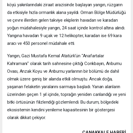
köyü yakınlarındaki ziraat arazisinde başlayan yangın, rüzgarın
da etkisiyle hızla ormanlık alana yayıldı. Orman Bölge Müdürlüğü
ve çevre illerden gelen takviye ekiplerin havadan ve karadan
yoğun müdahalesiyle yangın, 24 saat içinde kontrol altına alındı.
Yangına havadan 9 uçak ve 12 helikopter, karadan ise 69 kara
aracı ve 450 personel müdahale etti.
Yangın, Gazi Mustafa Kemal Atatürk'ün "Anafartalar
Kahramanı" olarak tarih sahnesine çıktığı Conkbayırı, Arıburnu
Ovası, Anzak Koyu ve Arıburnu yarlarının bir bölümü de dahil
olmak üzere geniş bir alanda etkili olmuştu. Ancak doğa,
yaşanan felaketin yaralarını sarmaya başladı. Yanan alanların
üzerinden geçen 1 yıl içinde, toprağın yeniden canlandığı ve yeni
bitki örtüsünün filizlendiği gözlemlendi. Bu durum, bölgedeki
ekosistemin kendini yenileme kapasitesinin bir göstergesi
olarak dikkat çekiyor.
ÇANAKKALE HABERİ