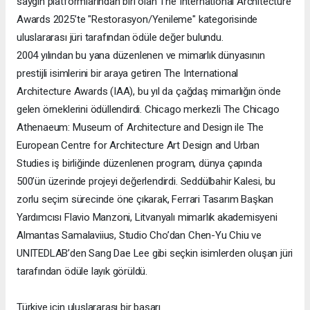
saygın platformlarından biri olan The International Architecture
Awards 2025’te "Restorasyon/Yenileme" kategorisinde
uluslararası jüri tarafından ödüle değer bulundu.
2004 yılından bu yana düzenlenen ve mimarlık dünyasının
prestijli isimlerini bir araya getiren The International
Architecture Awards (IAA), bu yıl da çağdaş mimarlığın önde
gelen örneklerini ödüllendirdi. Chicago merkezli The Chicago
Athenaeum: Museum of Architecture and Design ile The
European Centre for Architecture Art Design and Urban
Studies iş birliğinde düzenlenen program, dünya çapında
500’ün üzerinde projeyi değerlendirdi. Seddülbahir Kalesi, bu
zorlu seçim sürecinde öne çıkarak, Ferrari Tasarım Başkan
Yardımcısı Flavio Manzoni, Litvanyalı mimarlık akademisyeni
Almantas Samalaviius, Studio Cho’dan Chen-Yu Chiu ve
UNITEDLAB’den Sang Dae Lee gibi seçkin isimlerden oluşan jüri
tarafından ödüle layık görüldü.
Türkiye için uluslararası bir başarı