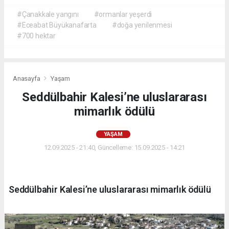
#Çanakkale yangını
#ormanlar yeşerdi
#Eceabat Büyükanafarta
#doğa yenilenmesi
#700 hektar
Anasayfa
Yaşam
Seddülbahir Kalesi’ne uluslararası
mimarlık ödülü
YAŞAM
12.09.2025 - 21:40, Güncelleme: 15.09.2025 - 14:21
Seddülbahir Kalesi’ne uluslararası mimarlık ödülü