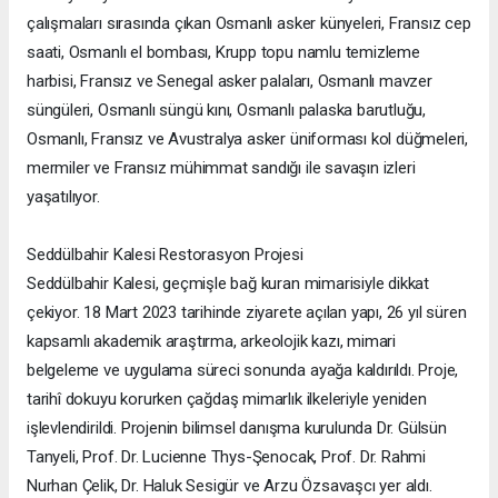
çalışmaları sırasında çıkan Osmanlı asker künyeleri, Fransız cep
saati, Osmanlı el bombası, Krupp topu namlu temizleme
harbisi, Fransız ve Senegal asker palaları, Osmanlı mavzer
süngüleri, Osmanlı süngü kını, Osmanlı palaska barutluğu,
Osmanlı, Fransız ve Avustralya asker üniforması kol düğmeleri,
mermiler ve Fransız mühimmat sandığı ile savaşın izleri
yaşatılıyor.
Seddülbahir Kalesi Restorasyon Projesi
Seddülbahir Kalesi, geçmişle bağ kuran mimarisiyle dikkat
çekiyor. 18 Mart 2023 tarihinde ziyarete açılan yapı, 26 yıl süren
kapsamlı akademik araştırma, arkeolojik kazı, mimari
belgeleme ve uygulama süreci sonunda ayağa kaldırıldı. Proje,
tarihî dokuyu korurken çağdaş mimarlık ilkeleriyle yeniden
işlevlendirildi. Projenin bilimsel danışma kurulunda Dr. Gülsün
Tanyeli, Prof. Dr. Lucienne Thys-Şenocak, Prof. Dr. Rahmi
Nurhan Çelik, Dr. Haluk Sesigür ve Arzu Özsavaşcı yer aldı.