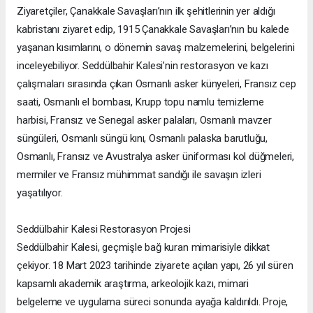
Ziyaretçiler, Çanakkale Savaşları’nın ilk şehitlerinin yer aldığı
kabristanı ziyaret edip, 1915 Çanakkale Savaşları’nın bu kalede
yaşanan kısımlarını, o dönemin savaş malzemelerini, belgelerini
inceleyebiliyor. Seddülbahir Kalesi’nin restorasyon ve kazı
çalışmaları sırasında çıkan Osmanlı asker künyeleri, Fransız cep
saati, Osmanlı el bombası, Krupp topu namlu temizleme
harbisi, Fransız ve Senegal asker palaları, Osmanlı mavzer
süngüleri, Osmanlı süngü kını, Osmanlı palaska barutluğu,
Osmanlı, Fransız ve Avustralya asker üniforması kol düğmeleri,
mermiler ve Fransız mühimmat sandığı ile savaşın izleri
yaşatılıyor.
Seddülbahir Kalesi Restorasyon Projesi
Seddülbahir Kalesi, geçmişle bağ kuran mimarisiyle dikkat
çekiyor. 18 Mart 2023 tarihinde ziyarete açılan yapı, 26 yıl süren
kapsamlı akademik araştırma, arkeolojik kazı, mimari
belgeleme ve uygulama süreci sonunda ayağa kaldırıldı. Proje,