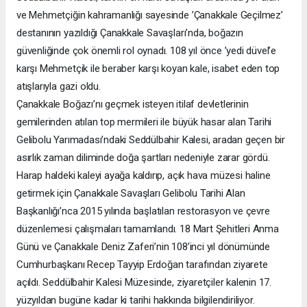
ve Mehmetçiğin kahramanlığı sayesinde ’Çanakkale Geçilmez’
destanının yazıldığı Çanakkale Savaşları’nda, boğazın
güvenliğinde çok önemli rol oynadı. 108 yıl önce ’yedi düvel’e
karşı Mehmetçik ile beraber karşı koyan kale, isabet eden top
atışlarıyla gazi oldu.
Çanakkale Boğazı’nı geçmek isteyen itilaf devletlerinin
gemilerinden atılan top mermileri ile büyük hasar alan Tarihi
Gelibolu Yarımadası’ndaki Seddülbahir Kalesi, aradan geçen bir
asırlık zaman diliminde doğa şartları nedeniyle zarar gördü.
Harap haldeki kaleyi ayağa kaldırıp, açık hava müzesi haline
getirmek için Çanakkale Savaşları Gelibolu Tarihi Alan
Başkanlığı’nca 2015 yılında başlatılan restorasyon ve çevre
düzenlemesi çalışmaları tamamlandı. 18 Mart Şehitleri Anma
Günü ve Çanakkale Deniz Zaferi’nin 108’inci yıl dönümünde
Cumhurbaşkanı Recep Tayyip Erdoğan tarafından ziyarete
açıldı. Seddülbahir Kalesi Müzesinde, ziyaretçiler kalenin 17.
yüzyıldan bugüne kadar ki tarihi hakkında bilgilendiriliyor.