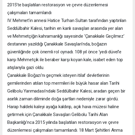
2015’te başlatılan restorasyon ve çevre düzenlemesi
çalışmaları tamamlandı
IV. Mehmet’in annesi Hatice Turhan Sultan tarafından yaptırılan
Seddülbahir Kalesi, tarihin en kanlı savaşları arasında yer alan
ve Mehmetçiğin kahramanlığı sayesinde ’Çanakkale Geçilmez’
destanının yazıldığı Çanakkale Savaşları’nda, boğazın
güvenliğinde çok önemli rol oynadı. 108 yıl önce ’yedi düvel’e
karşı Mehmetçik ile beraber karşı koyan kale, isabet eden top
atışlarıyla gazi oldu.
Çanakkale Boğazı’nı geçmek isteyen itilaf devletlerinin
gemilerinden atılan top mermileri ile büyük hasar alan Tarihi
Gelibolu Yarımadası’ndaki Seddülbahir Kalesi, aradan geçen bir
asırlık zaman diliminde doğa şartları nedeniyle zarar gördü.
Harap haldeki kaleyi ayağa kaldırıp, açık hava müzesi haline
getirmek için Çanakkale Savaşları Gelibolu Tarihi Alan
Başkanlığı’nca 2015 yılında başlatılan restorasyon ve çevre
düzenlemesi çalışmaları tamamlandı. 18 Mart Şehitleri Anma