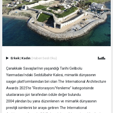
Erkek
|
Kadın
(Haberi Sesli Oku)
Çanakkale Savaşları’nın yaşandığı Tarihi Gelibolu
Yarımadası’ndaki Seddülbahir Kalesi, mimarlık dünyasının
saygın platformlarından biri olan The International Architecture
Awards 2025’te "Restorasyon/Yenileme" kategorisinde
uluslararası jüri tarafından ödüle değer bulundu.
2004 yılından bu yana düzenlenen ve mimarlık dünyasının
prestijli isimlerini bir araya getiren The International