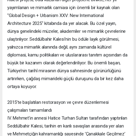
yayımlanan ve mimarlık camiası için önemli bir kaynak olan
"Global Design + Urbanism XXV: New International
Architecture 2025" kitabında da yer alacak. Bu özel yayın,
dünya genelindeki müzeler, akademiler ve mimarlık çevrelerine
ulaştırılıyor. Seddülbahir Kalesi’nin bu ödüle layık görülmesi,
yalnızca mimarlık alanında değil; aynı zamanda kültürel
diplomasi, kamu politikaları ve uluslararası tanıtım açısından da
büyük bir kazanım olarak değerlendiriliyor. Bu önemli başarı,
Türkiye’nin tarihî mirasının dünya sahnesinde görünürlüğünü
artırırken, çağdaş mimarideki güçlü duruşunu da bir kez daha
ortaya koyuyor.
2015’te başlatılan restorasyon ve çevre düzenlemesi
çalışmaları tamamlandı
IV. Mehmet’in annesi Hatice Turhan Sultan tarafından yaptırılan
Seddülbahir Kalesi, tarihin en kanlı savaşları arasında yer alan
ve Mehmetçiğin kahramanlığı sayesinde ’Çanakkale Geçilmez’