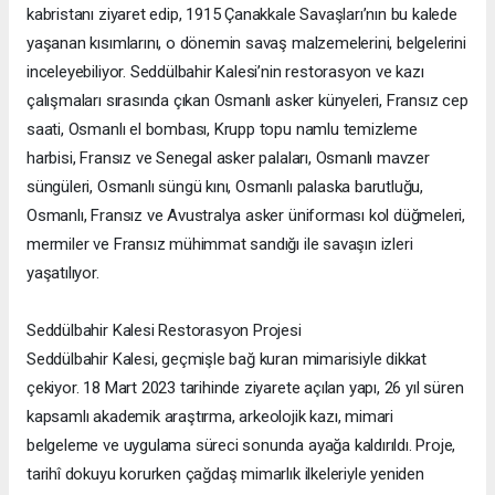
kabristanı ziyaret edip, 1915 Çanakkale Savaşları’nın bu kalede
yaşanan kısımlarını, o dönemin savaş malzemelerini, belgelerini
inceleyebiliyor. Seddülbahir Kalesi’nin restorasyon ve kazı
çalışmaları sırasında çıkan Osmanlı asker künyeleri, Fransız cep
saati, Osmanlı el bombası, Krupp topu namlu temizleme
harbisi, Fransız ve Senegal asker palaları, Osmanlı mavzer
süngüleri, Osmanlı süngü kını, Osmanlı palaska barutluğu,
Osmanlı, Fransız ve Avustralya asker üniforması kol düğmeleri,
mermiler ve Fransız mühimmat sandığı ile savaşın izleri
yaşatılıyor.
Seddülbahir Kalesi Restorasyon Projesi
Seddülbahir Kalesi, geçmişle bağ kuran mimarisiyle dikkat
çekiyor. 18 Mart 2023 tarihinde ziyarete açılan yapı, 26 yıl süren
kapsamlı akademik araştırma, arkeolojik kazı, mimari
belgeleme ve uygulama süreci sonunda ayağa kaldırıldı. Proje,
tarihî dokuyu korurken çağdaş mimarlık ilkeleriyle yeniden