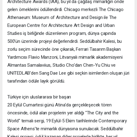
Architecture Awards (IAA), bu yıl da çağdaş mimarlığın önde
gelen örneklerini ödüllendirdi. Chicago merkezli The Chicago
Athenaeum: Museum of Architecture and Design ile The
European Centre for Architecture Art Design and Urban
Studies iş birliğinde düzenlenen program, dünya çapında
500’ün üzerinde projeyi değerlendirdi. Seddülbahir Kalesi, bu
zorlu seçim sürecinde öne çıkarak, Ferrari Tasarım Başkan
Yardımcısı Flavio Manzoni, Litvanyalı mimarlık akademisyeni
Almantas Samalaviius, Studio Cho’dan Chen-Yu Chiu ve
UNITEDLAB’den Sang Dae Lee gibi seçkin isimlerden oluşan jüri
tarafından ödüle layık görüldü.
Türkiye için uluslararası bir başarı
20 Eylül Cumartesi günü Atina’da gerçekleşecek tören
öncesinde, ödül alan projelerin yer aldığı "The City and the
World" temalı sergi, 19 Eylül-5 Ekim tarihlerinde Contemporary
Space Athens’te mimarlık dünyasına sunulacak. Seddülbahir
Kalesi projesi, ödül kazanan diğer projelerle birlikte, her yıl