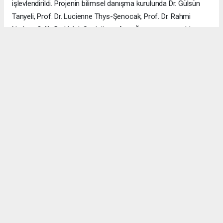
işlevlendirildi. Projenin bilimsel danışma kurulunda Dr. Gülsün
Tanyeli, Prof. Dr. Lucienne Thys-Şenocak, Prof. Dr. Rahmi
Nurhan Çelik, Dr. Haluk Sesigür ve Arzu Özsavaşcı yer aldı.
Mimari projeyi ise Yusuf Burak Dolu (KOOP Mimarlık) ve Arzu
Özsavaşcı (AOMTD) üstlendi. Uygulama, ABMA Restorasyon
tarafından gerçekleştirildi.
ÇANAKKALE HABERİ
haber paketi
haber scripti
haber yazılımı
Tüm hakları saklı tutulmaktadır.Copyright 2026©
Haber Yazılımı:
Web Aksiyon ®