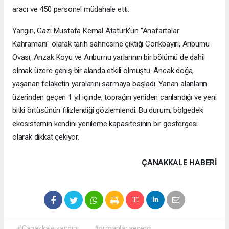
aracı ve 450 personel müdahale etti.
Yangın, Gazi Mustafa Kemal Atatürk'ün "Anafartalar
Kahramanı" olarak tarih sahnesine çıktığı Conkbayırı, Arıburnu
Ovası, Anzak Koyu ve Arıburnu yarlarının bir bölümü de dahil
olmak üzere geniş bir alanda etkili olmuştu. Ancak doğa,
yaşanan felaketin yaralarını sarmaya başladı. Yanan alanların
üzerinden geçen 1 yıl içinde, toprağın yeniden canlandığı ve yeni
bitki örtüsünün filizlendiği gözlemlendi. Bu durum, bölgedeki
ekosistemin kendini yenileme kapasitesinin bir göstergesi
olarak dikkat çekiyor.
ÇANAKKALE HABERİ
#Çanakkale yangını
#ormanlar yeşerdi