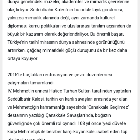
dünya genelindeki müzeler, akademiler ve mimarlık çevrelerine
ulaştırılıyor. Seddülbahir Kalesi’nin bu ödüle layık görülmesi,
yalnızca mimarlık alanında değil; aynı zamanda kültürel
diplomasi, kamu politikaları ve uluslararası tanıtım açısından da
büyük bir kazanım olarak değerlendiriliyor. Bu önemli başarı,
Türkiye’nin tarihî mirasının dünya sahnesinde görünürlüğünü
artırırken, çağdaş mimarideki güçlü duruşunu da bir kez daha
ortaya koyuyor.
2015’te başlatılan restorasyon ve çevre düzenlemesi
çalışmaları tamamlandı
IV. Mehmet’in annesi Hatice Turhan Sultan tarafından yaptırılan
Seddülbahir Kalesi, tarihin en kanlı savaşları arasında yer alan
ve Mehmetçiğin kahramanlığı sayesinde ’Çanakkale Geçilmez’
destanının yazıldığı Çanakkale Savaşları’nda, boğazın
güvenliğinde çok önemli rol oynadı. 108 yıl önce ’yedi düvel’e
karşı Mehmetçik ile beraber karşı koyan kale, isabet eden top
atışlarıyla gazi oldu.