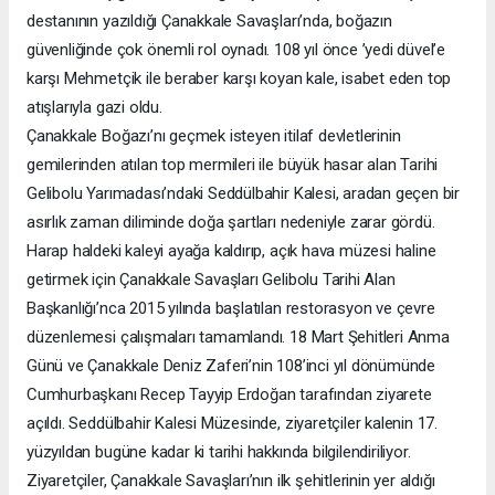
destanının yazıldığı Çanakkale Savaşları’nda, boğazın
güvenliğinde çok önemli rol oynadı. 108 yıl önce ’yedi düvel’e
karşı Mehmetçik ile beraber karşı koyan kale, isabet eden top
atışlarıyla gazi oldu.
Çanakkale Boğazı’nı geçmek isteyen itilaf devletlerinin
gemilerinden atılan top mermileri ile büyük hasar alan Tarihi
Gelibolu Yarımadası’ndaki Seddülbahir Kalesi, aradan geçen bir
asırlık zaman diliminde doğa şartları nedeniyle zarar gördü.
Harap haldeki kaleyi ayağa kaldırıp, açık hava müzesi haline
getirmek için Çanakkale Savaşları Gelibolu Tarihi Alan
Başkanlığı’nca 2015 yılında başlatılan restorasyon ve çevre
düzenlemesi çalışmaları tamamlandı. 18 Mart Şehitleri Anma
Günü ve Çanakkale Deniz Zaferi’nin 108’inci yıl dönümünde
Cumhurbaşkanı Recep Tayyip Erdoğan tarafından ziyarete
açıldı. Seddülbahir Kalesi Müzesinde, ziyaretçiler kalenin 17.
yüzyıldan bugüne kadar ki tarihi hakkında bilgilendiriliyor.
Ziyaretçiler, Çanakkale Savaşları’nın ilk şehitlerinin yer aldığı