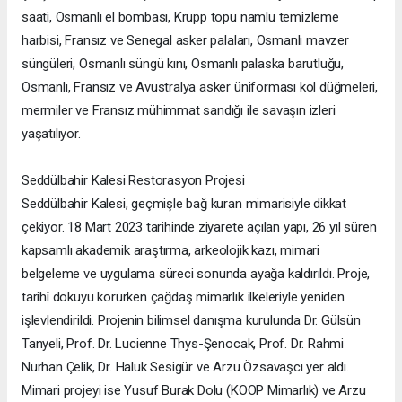
saati, Osmanlı el bombası, Krupp topu namlu temizleme
harbisi, Fransız ve Senegal asker palaları, Osmanlı mavzer
süngüleri, Osmanlı süngü kını, Osmanlı palaska barutluğu,
Osmanlı, Fransız ve Avustralya asker üniforması kol düğmeleri,
mermiler ve Fransız mühimmat sandığı ile savaşın izleri
yaşatılıyor.
Seddülbahir Kalesi Restorasyon Projesi
Seddülbahir Kalesi, geçmişle bağ kuran mimarisiyle dikkat
çekiyor. 18 Mart 2023 tarihinde ziyarete açılan yapı, 26 yıl süren
kapsamlı akademik araştırma, arkeolojik kazı, mimari
belgeleme ve uygulama süreci sonunda ayağa kaldırıldı. Proje,
tarihî dokuyu korurken çağdaş mimarlık ilkeleriyle yeniden
işlevlendirildi. Projenin bilimsel danışma kurulunda Dr. Gülsün
Tanyeli, Prof. Dr. Lucienne Thys-Şenocak, Prof. Dr. Rahmi
Nurhan Çelik, Dr. Haluk Sesigür ve Arzu Özsavaşcı yer aldı.
Mimari projeyi ise Yusuf Burak Dolu (KOOP Mimarlık) ve Arzu