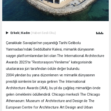
Erkek
|
Kadın
(Haberi Sesli Oku)
Çanakkale Savaşları’nın yaşandığı Tarihi Gelibolu
Yarımadası’ndaki Seddülbahir Kalesi, mimarlık dünyasının
saygın platformlarından biri olan The International Architecture
Awards 2025’te "Restorasyon/Yenileme" kategorisinde
uluslararası jüri tarafından ödüle değer bulundu.
2004 yılından bu yana düzenlenen ve mimarlık dünyasının
prestijli isimlerini bir araya getiren The International
Architecture Awards (IAA), bu yıl da çağdaş mimarlığın önde
gelen örneklerini ödüllendirdi. Chicago merkezli The Chicago
Athenaeum: Museum of Architecture and Design ile The
European Centre for Architecture Art Design and Urban