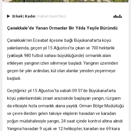
Erkek
|
Kadın
(Haberi Sesli Oku)
Çanakkale'de Yanan Ormanlar Bir Yılda Yeşile Büründü
Çanakkale'nin Eceabat ilçesine bağlı Büyükanafarta köyü
yakınlarında, geçen yıl 15 Ağustos'ta çıkan ve 700 hektarlık
(yaklaşık 980 futbol sahası büyüklüğünde) ormanlık alanı
etkileyen yangının izleri silinmeye başladı. Yangının üzerinden
geçen bir yılın ardından, kül olan alanlar yeniden yeşermeye
başladı.
Geçtiğimiz yıl 15 Ağustos'ta sabah 09.51'de Büyükanafarta
köyü yakınlarındaki ziraat arazisinde başlayan yangın, rüzgarın
da etkisiyle hızla ormanlık alana yayıldı. Orman Bölge Müdürlüğü
ve çevre illerden gelen takviye ekiplerin havadan ve karadan
yoğun müdahalesiyle yangın, 24 saat içinde kontrol altına alındı.
Yangına havadan 9 uçak ve 12 helikopter, karadan ise 69 kara