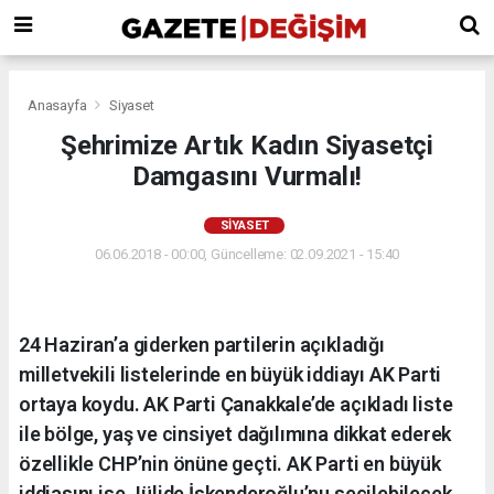
Anasayfa
Siyaset
Şehrimize Artık Kadın Siyasetçi
Damgasını Vurmalı!
SIYASET
06.06.2018 - 00:00, Güncelleme: 02.09.2021 - 15:40
24 Haziran’a giderken partilerin açıkladığı
milletvekili listelerinde en büyük iddiayı AK Parti
ortaya koydu. AK Parti Çanakkale’de açıkladı liste
ile bölge, yaş ve cinsiyet dağılımına dikkat ederek
özellikle CHP’nin önüne geçti. AK Parti en büyük
iddiasını ise Jülide İskenderoğlu’nu seçilebilecek