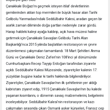
Çanakkale Boğazı’nı geçmek isteyen itilaf devletlerinin
gemilerinden atılan top mermileri ile büyük hasar alan Tarihi
Gelibolu Yarımadası’ndaki Seddülbahir Kalesi, aradan geçen bir
asırlık zaman diliminde doğa şartları nedeniyle zarar gördü.
Harap haldeki kaleyi ayağa kaldırıp, açık hava müzesi haline
getirmek için Çanakkale Savaşları Gelibolu Tarihi Alan
Başkanlığı’nca 2015 yılında başlatılan restorasyon ve çevre
düzenlemesi çalışmaları tamamlandı. 18 Mart Şehitleri Anma
Günü ve Çanakkale Deniz Zaferi’nin 108’inci yıl dönümünde
Cumhurbaşkanı Recep Tayyip Erdoğan tarafından ziyarete
açıldı. Seddülbahir Kalesi Müzesinde, ziyaretçiler kalenin 17.
yüzyıldan bugüne kadar ki tarihi hakkında bilgilendiriliyor.
Ziyaretçiler, Çanakkale Savaşları’nın ilk şehitlerinin yer aldığı
kabristanı ziyaret edip, 1915 Çanakkale Savaşları’nın bu kalede
yaşanan kısımlarını, o dönemin savaş malzemelerini, belgelerini
inceleyebiliyor. Seddülbahir Kalesi’nin restorasyon ve kazı
çalışmaları sırasında çıkan Osmanlı asker künyeleri, Fransız cep