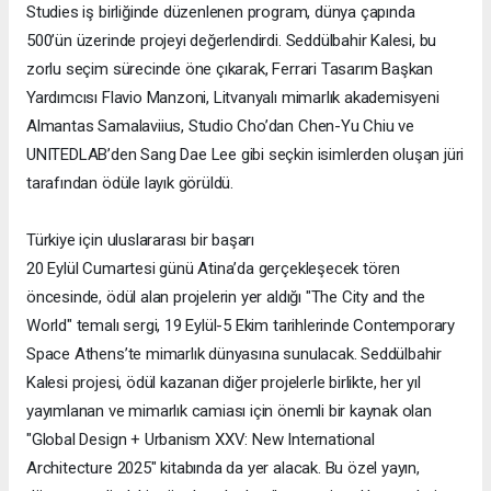
Studies iş birliğinde düzenlenen program, dünya çapında
500’ün üzerinde projeyi değerlendirdi. Seddülbahir Kalesi, bu
zorlu seçim sürecinde öne çıkarak, Ferrari Tasarım Başkan
Yardımcısı Flavio Manzoni, Litvanyalı mimarlık akademisyeni
Almantas Samalaviius, Studio Cho’dan Chen-Yu Chiu ve
UNITEDLAB’den Sang Dae Lee gibi seçkin isimlerden oluşan jüri
tarafından ödüle layık görüldü.
Türkiye için uluslararası bir başarı
20 Eylül Cumartesi günü Atina’da gerçekleşecek tören
öncesinde, ödül alan projelerin yer aldığı "The City and the
World" temalı sergi, 19 Eylül-5 Ekim tarihlerinde Contemporary
Space Athens’te mimarlık dünyasına sunulacak. Seddülbahir
Kalesi projesi, ödül kazanan diğer projelerle birlikte, her yıl
yayımlanan ve mimarlık camiası için önemli bir kaynak olan
"Global Design + Urbanism XXV: New International
Architecture 2025" kitabında da yer alacak. Bu özel yayın,