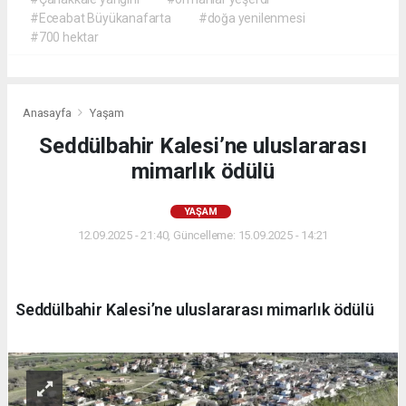
#Eceabat Büyükanafarta
#doğa yenilenmesi
#700 hektar
Anasayfa
Yaşam
Seddülbahir Kalesi’ne uluslararası
mimarlık ödülü
YAŞAM
12.09.2025 - 21:40, Güncelleme: 15.09.2025 - 14:21
Seddülbahir Kalesi’ne uluslararası mimarlık ödülü