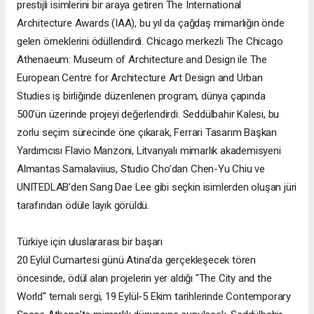
prestijli isimlerini bir araya getiren The International
Architecture Awards (IAA), bu yıl da çağdaş mimarlığın önde
gelen örneklerini ödüllendirdi. Chicago merkezli The Chicago
Athenaeum: Museum of Architecture and Design ile The
European Centre for Architecture Art Design and Urban
Studies iş birliğinde düzenlenen program, dünya çapında
500’ün üzerinde projeyi değerlendirdi. Seddülbahir Kalesi, bu
zorlu seçim sürecinde öne çıkarak, Ferrari Tasarım Başkan
Yardımcısı Flavio Manzoni, Litvanyalı mimarlık akademisyeni
Almantas Samalaviius, Studio Cho’dan Chen-Yu Chiu ve
UNITEDLAB’den Sang Dae Lee gibi seçkin isimlerden oluşan jüri
tarafından ödüle layık görüldü.
Türkiye için uluslararası bir başarı
20 Eylül Cumartesi günü Atina’da gerçekleşecek tören
öncesinde, ödül alan projelerin yer aldığı "The City and the
World" temalı sergi, 19 Eylül-5 Ekim tarihlerinde Contemporary