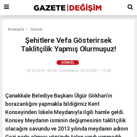
Anasayfa
Güncel
Şehitlere Vefa Gösterirsek
Taklitçilik Yapmış Olurmuşuz!
GÜNCEL
28.10.2016 - 00:00, Güncelleme: 02.09.2021 - 15:40
Çanakkale Belediye Başkanı Ülgür Gökhan’ın
borazanlığını yapmakla bildiğimiz Kent
Konseyinden İskele Meydanıyla ilgili hamle geldi.
Konsey Meydanın isminin değişmesinin taklitçilik
olacağını savundu ve 2013 yılında meydanın adının
Gezi parkı olması yönünde talep vardı yapmadık