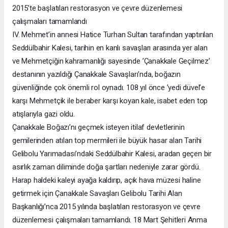
2015’te başlatılan restorasyon ve çevre düzenlemesi
çalışmaları tamamlandı
IV. Mehmet’in annesi Hatice Turhan Sultan tarafından yaptırılan
Seddülbahir Kalesi, tarihin en kanlı savaşları arasında yer alan
ve Mehmetçiğin kahramanlığı sayesinde ’Çanakkale Geçilmez’
destanının yazıldığı Çanakkale Savaşları’nda, boğazın
güvenliğinde çok önemli rol oynadı. 108 yıl önce ’yedi düvel’e
karşı Mehmetçik ile beraber karşı koyan kale, isabet eden top
atışlarıyla gazi oldu.
Çanakkale Boğazı’nı geçmek isteyen itilaf devletlerinin
gemilerinden atılan top mermileri ile büyük hasar alan Tarihi
Gelibolu Yarımadası’ndaki Seddülbahir Kalesi, aradan geçen bir
asırlık zaman diliminde doğa şartları nedeniyle zarar gördü.
Harap haldeki kaleyi ayağa kaldırıp, açık hava müzesi haline
getirmek için Çanakkale Savaşları Gelibolu Tarihi Alan
Başkanlığı’nca 2015 yılında başlatılan restorasyon ve çevre
düzenlemesi çalışmaları tamamlandı. 18 Mart Şehitleri Anma