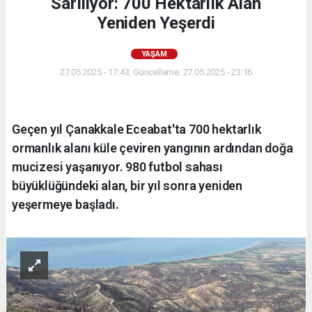
Sarılıyor: 700 Hektarlık Alan
Yeniden Yeşerdi
YAŞAM
27.05.2025 - 17:43, Güncelleme: 27.05.2025 - 23:16
Geçen yıl Çanakkale Eceabat'ta 700 hektarlık
ormanlık alanı küle çeviren yangının ardından doğa
mucizesi yaşanıyor. 980 futbol sahası
büyüklüğündeki alan, bir yıl sonra yeniden
yeşermeye başladı.