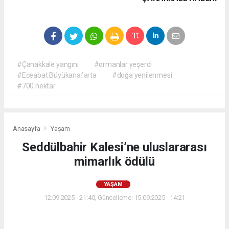
#Çanakkale yangını
#ormanlar yeşerdi
#Eceabat Büyükanafarta
#doğa yenilenmesi
#700 hektar
Anasayfa
Yaşam
Seddülbahir Kalesi’ne uluslararası
mimarlık ödülü
YAŞAM
12.09.2025 - 21:40, Güncelleme: 15.09.2025 - 14:21