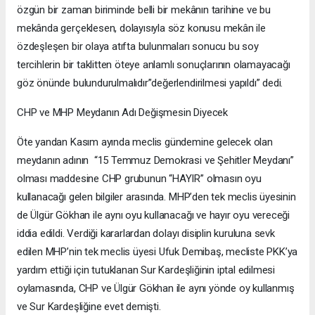
özgün bir zaman biriminde belli bir mekânın tarihine ve bu
mekânda gerçeklesen, dolayısıyla söz konusu mekân ile
özdeşleşen bir olaya atıfta bulunmaları sonucu bu soy
tercihlerin bir taklitten öteye anlamlı sonuçlarının olamayacağı
göz önünde bulundurulmalıdır”değerlendirilmesi yapıldı” dedi.
CHP ve MHP Meydanın Adı Değişmesin Diyecek
Öte yandan Kasım ayında meclis gündemine gelecek olan
meydanın adının “15 Temmuz Demokrasi ve Şehitler Meydanı”
olması maddesine CHP grubunun “HAYIR” olmasın oyu
kullanacağı gelen bilgiler arasında. MHP’den tek meclis üyesinin
de Ülgür Gökhan ile aynı oyu kullanacağı ve hayır oyu vereceği
iddia edildi. Verdiği kararlardan dolayı disiplin kuruluna sevk
edilen MHP’nin tek meclis üyesi Ufuk Demibaş, mecliste PKK’ya
yardım ettiği için tutuklanan Sur Kardeşliğinin iptal edilmesi
oylamasında, CHP ve Ülgür Gökhan ile aynı yönde oy kullanmış
ve Sur Kardeşliğine evet demişti.