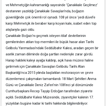
ve Mehmetçiğin kahramanlığı sayesinde ’Çanakkale Geçilmez’
destanının yazıldığı Çanakkale Savaşları’nda, boğazın
güvenliğinde çok önemli rol oynadı. 108 yıl önce ’yedi düvel’e
karşı Mehmetçik ile beraber karşı koyan kale, isabet eden top
atışlarıyla gazi oldu.
Çanakkale Boğazı’nı geçmek isteyen itilaf devletlerinin
gemilerinden atılan top mermileri ile büyük hasar alan Tarihi
Gelibolu Yarımadası’ndaki Seddülbahir Kalesi, aradan geçen bir
asırlık zaman diliminde doğa şartları nedeniyle zarar gördü.
Harap haldeki kaleyi ayağa kaldırıp, açık hava müzesi haline
getirmek için Çanakkale Savaşları Gelibolu Tarihi Alan
Başkanlığı’nca 2015 yılında başlatılan restorasyon ve çevre
düzenlemesi çalışmaları tamamlandı. 18 Mart Şehitleri Anma
Günü ve Çanakkale Deniz Zaferi’nin 108’inci yıl dönümünde
Cumhurbaşkanı Recep Tayyip Erdoğan tarafından ziyarete
açıldı. Seddülbahir Kalesi Müzesinde, ziyaretçiler kalenin 17.
yüzyıldan bugüne kadar ki tarihi hakkında bilgilendiriliyor.