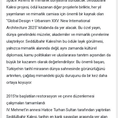
Space Athens’te mimarlık dünyasına sunulacak. Seddülbahir
Kalesi projesi, ödül kazanan diğer projelerle birlikte, her yıl
yayımlanan ve mimarlık camiası için önemli bir kaynak olan
"Global Design + Urbanism XXV: New International
Architecture 2025" kitabında da yer alacak. Bu özel yayın,
dünya genelindeki müzeler, akademiler ve mimarlık çevrelerine
ulaştırılıyor. Seddülbahir Kalesi’nin bu ödüle layık görülmesi,
yalnızca mimarlık alanında değil; aynı zamanda kültürel
diplomasi, kamu politikaları ve uluslararası tanıtım açısından da
büyük bir kazanım olarak değerlendiriliyor. Bu önemli başarı,
Türkiye’nin tarihî mirasının dünya sahnesinde görünürlüğünü
artırırken, çağdaş mimarideki güçlü duruşunu da bir kez daha
ortaya koyuyor.
2015’te başlatılan restorasyon ve çevre düzenlemesi
çalışmaları tamamlandı
IV. Mehmet’in annesi Hatice Turhan Sultan tarafından yaptırılan
Seddülbahir Kalesi, tarihin en kanlı savaşları arasında yer alan