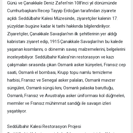
Günü ve Çanakkale Deniz Zaferi’nin 108’inci yıl dönümünde
Cumhurbaşkanı Recep Tayyip Erdoğan tarafından ziyarete
açıldı. Seddülbahir Kalesi Müzesinde, ziyaretçiler kalenin 17.
yüzyıldan bugüne kadar ki tarihi hakkında bilgilendiriliyor.
Ziyaretçiler, Çanakkale Savaşları’nın ilk şehitlerinin yer aldığı
kabristanı ziyaret edip, 1915 Çanakkale Savaşları’nın bu kalede
yaşanan kısımlarını, o dönemin savaş malzemelerini, belgelerini
inceleyebiliyor. Seddülbahir Kalesi’nin restorasyon ve kazı
çalışmaları sırasında çıkan Osmanlı asker künyeleri, Fransız cep
saati, Osmanlı el bombası, Krupp topu namlu temizleme
harbisi, Fransız ve Senegal asker palaları, Osmanlı mavzer
süngüleri, Osmanlı süngü kını, Osmanlı palaska barutluğu,
Osmanlı, Fransız ve Avustralya asker üniforması kol düğmeleri,
mermiler ve Fransız mühimmat sandığı ile savaşın izleri
yaşatılıyor.
Seddülbahir Kalesi Restorasyon Projesi