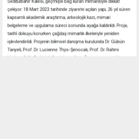
Seddülbahir Kalesi, geçmişle bağ kuran mimarisiyle dikkat
çekiyor. 18 Mart 2023 tarihinde ziyarete açılan yapı, 26 yıl süren
kapsamlı akademik araştırma, arkeolojik kazı, mimari
belgeleme ve uygulama süreci sonunda ayağa kaldırıldı. Proje,
tarihî dokuyu korurken çağdaş mimarlık ilkeleriyle yeniden
işlevlendirildi. Projenin bilimsel danışma kurulunda Dr. Gülsün
Tanyeli, Prof. Dr. Lucienne Thys-Şenocak, Prof. Dr. Rahmi
Nurhan Çelik, Dr. Haluk Sesigür ve Arzu Özsavaşcı yer aldı.
Mimari projeyi ise Yusuf Burak Dolu (KOOP Mimarlık) ve Arzu
Özsavaşcı (AOMTD) üstlendi. Uygulama, ABMA Restorasyon
tarafından gerçekleştirildi.
ÇANAKKALE HABERİ