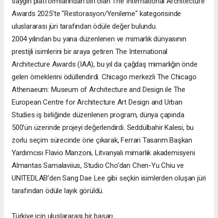
saygın platformlarından biri olan The International Architecture
Awards 2025’te "Restorasyon/Yenileme" kategorisinde
uluslararası jüri tarafından ödüle değer bulundu.
2004 yılından bu yana düzenlenen ve mimarlık dünyasının
prestijli isimlerini bir araya getiren The International
Architecture Awards (IAA), bu yıl da çağdaş mimarlığın önde
gelen örneklerini ödüllendirdi. Chicago merkezli The Chicago
Athenaeum: Museum of Architecture and Design ile The
European Centre for Architecture Art Design and Urban
Studies iş birliğinde düzenlenen program, dünya çapında
500’ün üzerinde projeyi değerlendirdi. Seddülbahir Kalesi, bu
zorlu seçim sürecinde öne çıkarak, Ferrari Tasarım Başkan
Yardımcısı Flavio Manzoni, Litvanyalı mimarlık akademisyeni
Almantas Samalaviius, Studio Cho’dan Chen-Yu Chiu ve
UNITEDLAB’den Sang Dae Lee gibi seçkin isimlerden oluşan jüri
tarafından ödüle layık görüldü.
Türkiye için uluslararası bir başarı