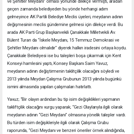
ve Şehitler Meydanı” olması yönünde dilekçe vermişti, aradan
geçen zamanda belediyeden bu yönde herhangi adım
gelmeyince AK Partili Belediye Meclis üyeleri, meydanın adının
değişmesinin meclis gündemine gelmesi için dilekçe verdi. Bu
arada AK Parti Grup Başkanvekili Çanakkale Milletvekili Av.
Bülent Turan da "İskele Meydanı, 15 Temmuz Demokrasi ve
Şehitler Meydanı olmalıdır" diyerek halkın iradesini ortaya koydu.
Çanakkale Belediyesi ise bu talepleri boşa çıkarmak için Kent
Konseyi hamlesini yaptı, Konsey Başkanı Saim Yavuz,
meydanın adının değiştirmenin taklitçilik olacağını söyledi ve
2013 yılında Meydan Çalışma Grubunun 2013 yılında bugünkü
ismini almasında yapılan çalışmaları hatırlattı.
Yavuz; “Bir olayın ardından bu tip isim değişiklikleri yapmanın
takliftçilik olacağını vurgu yaparak; “Gezi Olaylarıyla ilgili olarak
meydanın adının “Gezi Meydanı” olmasına yönelik talepler vardı.
Bu türden isim değişikleriyle ilgili olarak Çalışma Grubu
raporunda, “Gezi Meydanı ve benzeri öneriler örnek alındığında,