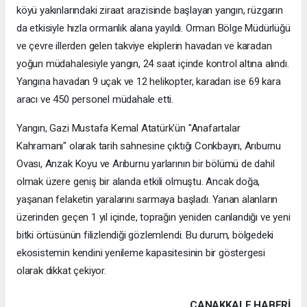
köyü yakınlarındaki ziraat arazisinde başlayan yangın, rüzgarın
da etkisiyle hızla ormanlık alana yayıldı. Orman Bölge Müdürlüğü
ve çevre illerden gelen takviye ekiplerin havadan ve karadan
yoğun müdahalesiyle yangın, 24 saat içinde kontrol altına alındı.
Yangına havadan 9 uçak ve 12 helikopter, karadan ise 69 kara
aracı ve 450 personel müdahale etti.
Yangın, Gazi Mustafa Kemal Atatürk'ün "Anafartalar
Kahramanı" olarak tarih sahnesine çıktığı Conkbayırı, Arıburnu
Ovası, Anzak Koyu ve Arıburnu yarlarının bir bölümü de dahil
olmak üzere geniş bir alanda etkili olmuştu. Ancak doğa,
yaşanan felaketin yaralarını sarmaya başladı. Yanan alanların
üzerinden geçen 1 yıl içinde, toprağın yeniden canlandığı ve yeni
bitki örtüsünün filizlendiği gözlemlendi. Bu durum, bölgedeki
ekosistemin kendini yenileme kapasitesinin bir göstergesi
olarak dikkat çekiyor.
ÇANAKKALE HABERİ