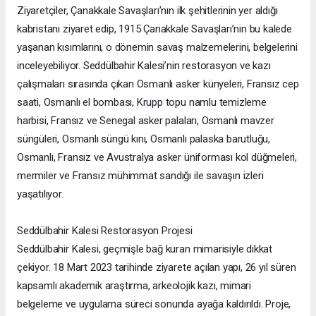
Ziyaretçiler, Çanakkale Savaşları’nın ilk şehitlerinin yer aldığı
kabristanı ziyaret edip, 1915 Çanakkale Savaşları’nın bu kalede
yaşanan kısımlarını, o dönemin savaş malzemelerini, belgelerini
inceleyebiliyor. Seddülbahir Kalesi’nin restorasyon ve kazı
çalışmaları sırasında çıkan Osmanlı asker künyeleri, Fransız cep
saati, Osmanlı el bombası, Krupp topu namlu temizleme
harbisi, Fransız ve Senegal asker palaları, Osmanlı mavzer
süngüleri, Osmanlı süngü kını, Osmanlı palaska barutluğu,
Osmanlı, Fransız ve Avustralya asker üniforması kol düğmeleri,
mermiler ve Fransız mühimmat sandığı ile savaşın izleri
yaşatılıyor.
Seddülbahir Kalesi Restorasyon Projesi
Seddülbahir Kalesi, geçmişle bağ kuran mimarisiyle dikkat
çekiyor. 18 Mart 2023 tarihinde ziyarete açılan yapı, 26 yıl süren
kapsamlı akademik araştırma, arkeolojik kazı, mimari
belgeleme ve uygulama süreci sonunda ayağa kaldırıldı. Proje,