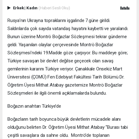
Erkek
|
Kadın
(Haberi Sesli Oku)
Rusya’nın Ukrayna topraklarını işgalinde 7.güne girildi.
Saldırılarda çok sayıda vatandaş hayatını kaybetti ve yaralandı.
Bunun üzerine Montrö Boğazlar Sözleşmesi tekrar gündeme
geldi. Yaşanılan olaylar çerçevesinde Montrö Boğazlar
Sözleşmesi’ndeki 19.Madde göze çarpıyor. Bu maddeye göre;
Türkiye savaşan bir devlet değilse geçecek olan savaş
gemilerinin kararını Türkiye veriyor. Çanakkale Onsekiz Mart
Üniversitesi (ÇOMÜ) Fen Edebiyat Fakültesi Tarih Bölümü Dr.
Öğretim Üyesi Mithat Atabay gazetemize Montrö Boğazlar
Sözleşmeleri ile ilgili önemli açıklamalarda bulundu.
Boğazın anahtarı Türkiye’de
Boğazların tarih boyunca büyük devletlerin mücadele alanı
olduğunu belirten Dr. Öğretim Üyesi Mithat Atabay “Burası tabi
çeşitli savaşlara da sahne oldu. Montrö’de toplanan