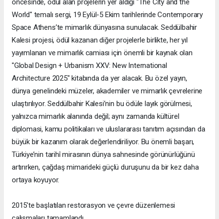
öncesinde, ödül alan projelerin yer aldığı "The City and the
World" temalı sergi, 19 Eylül-5 Ekim tarihlerinde Contemporary
Space Athens’te mimarlık dünyasına sunulacak. Seddülbahir
Kalesi projesi, ödül kazanan diğer projelerle birlikte, her yıl
yayımlanan ve mimarlık camiası için önemli bir kaynak olan
"Global Design + Urbanism XXV: New International
Architecture 2025" kitabında da yer alacak. Bu özel yayın,
dünya genelindeki müzeler, akademiler ve mimarlık çevrelerine
ulaştırılıyor. Seddülbahir Kalesi’nin bu ödüle layık görülmesi,
yalnızca mimarlık alanında değil; aynı zamanda kültürel
diplomasi, kamu politikaları ve uluslararası tanıtım açısından da
büyük bir kazanım olarak değerlendiriliyor. Bu önemli başarı,
Türkiye’nin tarihî mirasının dünya sahnesinde görünürlüğünü
artırırken, çağdaş mimarideki güçlü duruşunu da bir kez daha
ortaya koyuyor.
2015’te başlatılan restorasyon ve çevre düzenlemesi
çalışmaları tamamlandı