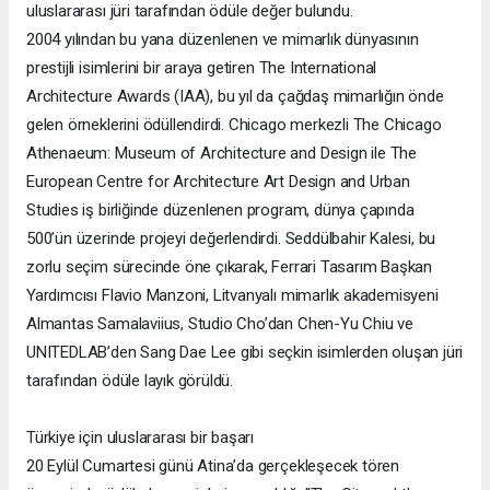
uluslararası jüri tarafından ödüle değer bulundu.
2004 yılından bu yana düzenlenen ve mimarlık dünyasının
prestijli isimlerini bir araya getiren The International
Architecture Awards (IAA), bu yıl da çağdaş mimarlığın önde
gelen örneklerini ödüllendirdi. Chicago merkezli The Chicago
Athenaeum: Museum of Architecture and Design ile The
European Centre for Architecture Art Design and Urban
Studies iş birliğinde düzenlenen program, dünya çapında
500’ün üzerinde projeyi değerlendirdi. Seddülbahir Kalesi, bu
zorlu seçim sürecinde öne çıkarak, Ferrari Tasarım Başkan
Yardımcısı Flavio Manzoni, Litvanyalı mimarlık akademisyeni
Almantas Samalaviius, Studio Cho’dan Chen-Yu Chiu ve
UNITEDLAB’den Sang Dae Lee gibi seçkin isimlerden oluşan jüri
tarafından ödüle layık görüldü.
Türkiye için uluslararası bir başarı
20 Eylül Cumartesi günü Atina’da gerçekleşecek tören