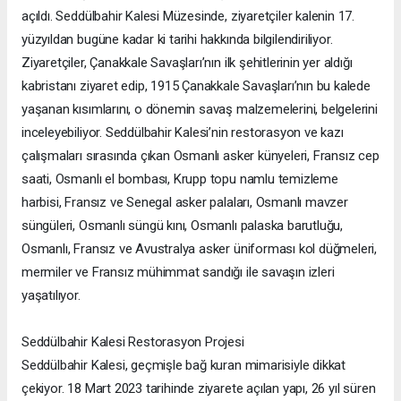
açıldı. Seddülbahir Kalesi Müzesinde, ziyaretçiler kalenin 17.
yüzyıldan bugüne kadar ki tarihi hakkında bilgilendiriliyor.
Ziyaretçiler, Çanakkale Savaşları’nın ilk şehitlerinin yer aldığı
kabristanı ziyaret edip, 1915 Çanakkale Savaşları’nın bu kalede
yaşanan kısımlarını, o dönemin savaş malzemelerini, belgelerini
inceleyebiliyor. Seddülbahir Kalesi’nin restorasyon ve kazı
çalışmaları sırasında çıkan Osmanlı asker künyeleri, Fransız cep
saati, Osmanlı el bombası, Krupp topu namlu temizleme
harbisi, Fransız ve Senegal asker palaları, Osmanlı mavzer
süngüleri, Osmanlı süngü kını, Osmanlı palaska barutluğu,
Osmanlı, Fransız ve Avustralya asker üniforması kol düğmeleri,
mermiler ve Fransız mühimmat sandığı ile savaşın izleri
yaşatılıyor.
Seddülbahir Kalesi Restorasyon Projesi
Seddülbahir Kalesi, geçmişle bağ kuran mimarisiyle dikkat
çekiyor. 18 Mart 2023 tarihinde ziyarete açılan yapı, 26 yıl süren