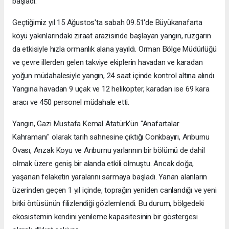
başladı.
Geçtiğimiz yıl 15 Ağustos'ta sabah 09.51'de Büyükanafarta
köyü yakınlarındaki ziraat arazisinde başlayan yangın, rüzgarın
da etkisiyle hızla ormanlık alana yayıldı. Orman Bölge Müdürlüğü
ve çevre illerden gelen takviye ekiplerin havadan ve karadan
yoğun müdahalesiyle yangın, 24 saat içinde kontrol altına alındı.
Yangına havadan 9 uçak ve 12 helikopter, karadan ise 69 kara
aracı ve 450 personel müdahale etti.
Yangın, Gazi Mustafa Kemal Atatürk'ün "Anafartalar
Kahramanı" olarak tarih sahnesine çıktığı Conkbayırı, Arıburnu
Ovası, Anzak Koyu ve Arıburnu yarlarının bir bölümü de dahil
olmak üzere geniş bir alanda etkili olmuştu. Ancak doğa,
yaşanan felaketin yaralarını sarmaya başladı. Yanan alanların
üzerinden geçen 1 yıl içinde, toprağın yeniden canlandığı ve yeni
bitki örtüsünün filizlendiği gözlemlendi. Bu durum, bölgedeki
ekosistemin kendini yenileme kapasitesinin bir göstergesi