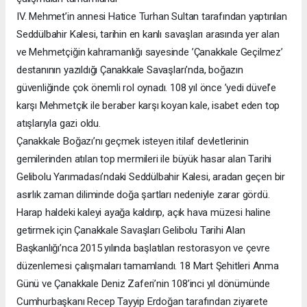
IV. Mehmet’in annesi Hatice Turhan Sultan tarafından yaptırılan
Seddülbahir Kalesi, tarihin en kanlı savaşları arasında yer alan
ve Mehmetçiğin kahramanlığı sayesinde ’Çanakkale Geçilmez’
destanının yazıldığı Çanakkale Savaşları’nda, boğazın
güvenliğinde çok önemli rol oynadı. 108 yıl önce ’yedi düvel’e
karşı Mehmetçik ile beraber karşı koyan kale, isabet eden top
atışlarıyla gazi oldu.
Çanakkale Boğazı’nı geçmek isteyen itilaf devletlerinin
gemilerinden atılan top mermileri ile büyük hasar alan Tarihi
Gelibolu Yarımadası’ndaki Seddülbahir Kalesi, aradan geçen bir
asırlık zaman diliminde doğa şartları nedeniyle zarar gördü.
Harap haldeki kaleyi ayağa kaldırıp, açık hava müzesi haline
getirmek için Çanakkale Savaşları Gelibolu Tarihi Alan
Başkanlığı’nca 2015 yılında başlatılan restorasyon ve çevre
düzenlemesi çalışmaları tamamlandı. 18 Mart Şehitleri Anma
Günü ve Çanakkale Deniz Zaferi’nin 108’inci yıl dönümünde
Cumhurbaşkanı Recep Tayyip Erdoğan tarafından ziyarete