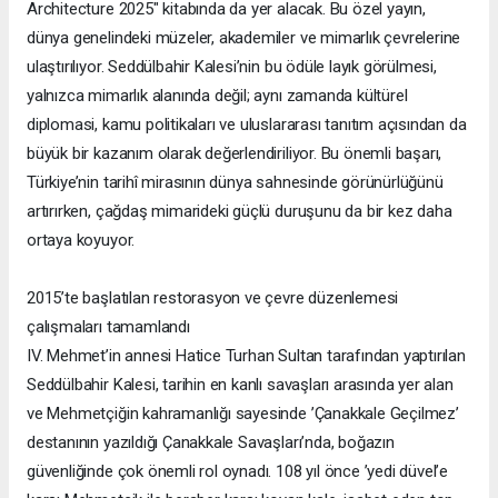
Architecture 2025" kitabında da yer alacak. Bu özel yayın,
dünya genelindeki müzeler, akademiler ve mimarlık çevrelerine
ulaştırılıyor. Seddülbahir Kalesi’nin bu ödüle layık görülmesi,
yalnızca mimarlık alanında değil; aynı zamanda kültürel
diplomasi, kamu politikaları ve uluslararası tanıtım açısından da
büyük bir kazanım olarak değerlendiriliyor. Bu önemli başarı,
Türkiye’nin tarihî mirasının dünya sahnesinde görünürlüğünü
artırırken, çağdaş mimarideki güçlü duruşunu da bir kez daha
ortaya koyuyor.
2015’te başlatılan restorasyon ve çevre düzenlemesi
çalışmaları tamamlandı
IV. Mehmet’in annesi Hatice Turhan Sultan tarafından yaptırılan
Seddülbahir Kalesi, tarihin en kanlı savaşları arasında yer alan
ve Mehmetçiğin kahramanlığı sayesinde ’Çanakkale Geçilmez’
destanının yazıldığı Çanakkale Savaşları’nda, boğazın
güvenliğinde çok önemli rol oynadı. 108 yıl önce ’yedi düvel’e