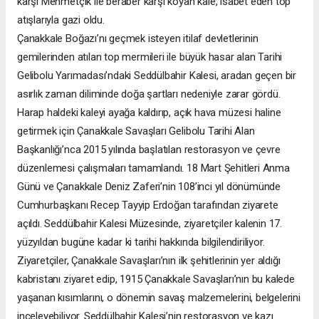
karşı Mehmetçik ile beraber karşı koyan kale, isabet eden top
atışlarıyla gazi oldu.
Çanakkale Boğazı’nı geçmek isteyen itilaf devletlerinin
gemilerinden atılan top mermileri ile büyük hasar alan Tarihi
Gelibolu Yarımadası’ndaki Seddülbahir Kalesi, aradan geçen bir
asırlık zaman diliminde doğa şartları nedeniyle zarar gördü.
Harap haldeki kaleyi ayağa kaldırıp, açık hava müzesi haline
getirmek için Çanakkale Savaşları Gelibolu Tarihi Alan
Başkanlığı’nca 2015 yılında başlatılan restorasyon ve çevre
düzenlemesi çalışmaları tamamlandı. 18 Mart Şehitleri Anma
Günü ve Çanakkale Deniz Zaferi’nin 108’inci yıl dönümünde
Cumhurbaşkanı Recep Tayyip Erdoğan tarafından ziyarete
açıldı. Seddülbahir Kalesi Müzesinde, ziyaretçiler kalenin 17.
yüzyıldan bugüne kadar ki tarihi hakkında bilgilendiriliyor.
Ziyaretçiler, Çanakkale Savaşları’nın ilk şehitlerinin yer aldığı
kabristanı ziyaret edip, 1915 Çanakkale Savaşları’nın bu kalede
yaşanan kısımlarını, o dönemin savaş malzemelerini, belgelerini
inceleyebiliyor. Seddülbahir Kalesi’nin restorasyon ve kazı