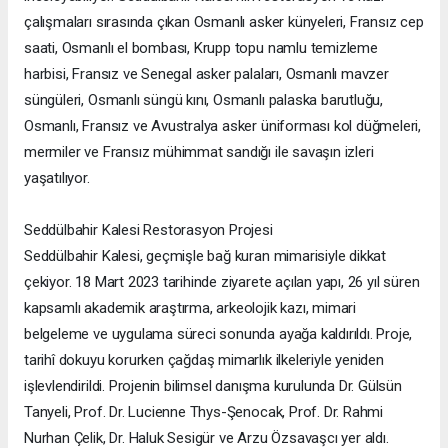
çalışmaları sırasında çıkan Osmanlı asker künyeleri, Fransız cep
saati, Osmanlı el bombası, Krupp topu namlu temizleme
harbisi, Fransız ve Senegal asker palaları, Osmanlı mavzer
süngüleri, Osmanlı süngü kını, Osmanlı palaska barutluğu,
Osmanlı, Fransız ve Avustralya asker üniforması kol düğmeleri,
mermiler ve Fransız mühimmat sandığı ile savaşın izleri
yaşatılıyor.
Seddülbahir Kalesi Restorasyon Projesi
Seddülbahir Kalesi, geçmişle bağ kuran mimarisiyle dikkat
çekiyor. 18 Mart 2023 tarihinde ziyarete açılan yapı, 26 yıl süren
kapsamlı akademik araştırma, arkeolojik kazı, mimari
belgeleme ve uygulama süreci sonunda ayağa kaldırıldı. Proje,
tarihî dokuyu korurken çağdaş mimarlık ilkeleriyle yeniden
işlevlendirildi. Projenin bilimsel danışma kurulunda Dr. Gülsün
Tanyeli, Prof. Dr. Lucienne Thys-Şenocak, Prof. Dr. Rahmi
Nurhan Çelik, Dr. Haluk Sesigür ve Arzu Özsavaşcı yer aldı.