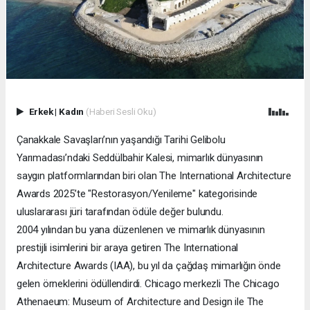
Erkek
|
Kadın
(Haberi Sesli Oku)
Çanakkale Savaşları’nın yaşandığı Tarihi Gelibolu
Yarımadası’ndaki Seddülbahir Kalesi, mimarlık dünyasının
saygın platformlarından biri olan The International Architecture
Awards 2025’te "Restorasyon/Yenileme" kategorisinde
uluslararası jüri tarafından ödüle değer bulundu.
2004 yılından bu yana düzenlenen ve mimarlık dünyasının
prestijli isimlerini bir araya getiren The International
Architecture Awards (IAA), bu yıl da çağdaş mimarlığın önde
gelen örneklerini ödüllendirdi. Chicago merkezli The Chicago
Athenaeum: Museum of Architecture and Design ile The