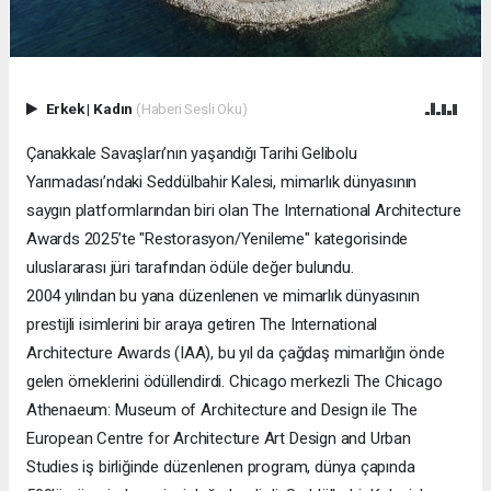
Erkek
|
Kadın
(Haberi Sesli Oku)
Çanakkale Savaşları’nın yaşandığı Tarihi Gelibolu
Yarımadası’ndaki Seddülbahir Kalesi, mimarlık dünyasının
saygın platformlarından biri olan The International Architecture
Awards 2025’te "Restorasyon/Yenileme" kategorisinde
uluslararası jüri tarafından ödüle değer bulundu.
2004 yılından bu yana düzenlenen ve mimarlık dünyasının
prestijli isimlerini bir araya getiren The International
Architecture Awards (IAA), bu yıl da çağdaş mimarlığın önde
gelen örneklerini ödüllendirdi. Chicago merkezli The Chicago
Athenaeum: Museum of Architecture and Design ile The
European Centre for Architecture Art Design and Urban
Studies iş birliğinde düzenlenen program, dünya çapında