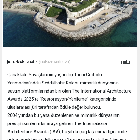
Erkek
|
Kadın
(Haberi Sesli Oku)
Çanakkale Savaşları’nın yaşandığı Tarihi Gelibolu
Yarımadası’ndaki Seddülbahir Kalesi, mimarlık dünyasının
saygın platformlarından biri olan The International Architecture
Awards 2025’te "Restorasyon/Yenileme" kategorisinde
uluslararası jüri tarafından ödüle değer bulundu.
2004 yılından bu yana düzenlenen ve mimarlık dünyasının
prestijli isimlerini bir araya getiren The International
Architecture Awards (IAA), bu yıl da çağdaş mimarlığın önde
gelen örneklerini ödüllendirdi. Chicago merkezli The Chicago