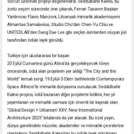
500’ün üzerinde projeyi değerlendirdi. Seddülbahir Kalesi, bu
zorlu seçim sürecinde öne çıkarak, Ferrari Tasarım Başkan
Yardımcısı Flavio Manzoni, Litvanyalı mimarlık akademisyeni
Almantas Samalaviius, Studio Cho’dan Chen-Yu Chiu ve
UNITEDLAB’den Sang Dae Lee gibi seçkin isimlerden oluşan jüri
tarafından ödüle layık görüldü.
Türkiye için uluslararası bir başarı
20 Eylül Cumartesi günü Atina’da gerçekleşecek tören
öncesinde, ödül alan projelerin yer aldığı "The City and the
World" temalı sergi, 19 Eylül-5 Ekim tarihlerinde Contemporary
Space Athens’te mimarlık dünyasına sunulacak. Seddülbahir
Kalesi projesi, ödül kazanan diğer projelerle birlikte, her yıl
yayımlanan ve mimarlık camiası için önemli bir kaynak olan
"Global Design + Urbanism XXV: New International
Architecture 2025" kitabında da yer alacak. Bu özel yayın,
dünya genelindeki müzeler, akademiler ve mimarlık çevrelerine
ulaştırılıyor. Seddülbahir Kalesi’nin bu ödüle layık görülmesi,