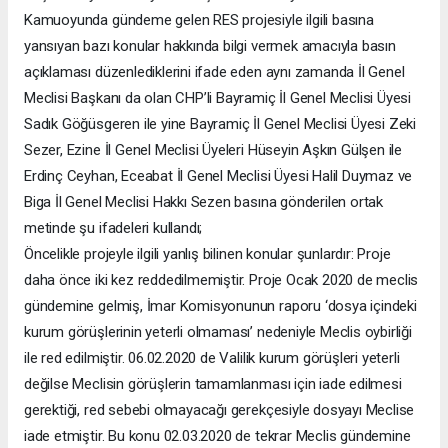
Kamuoyunda gündeme gelen RES projesiyle ilgili basına
yansıyan bazı konular hakkında bilgi vermek amacıyla basın
açıklaması düzenlediklerini ifade eden aynı zamanda İl Genel
Meclisi Başkanı da olan CHP’li Bayramiç İl Genel Meclisi Üyesi
Sadık Göğüsgeren ile yine Bayramiç İl Genel Meclisi Üyesi Zeki
Sezer, Ezine İl Genel Meclisi Üyeleri Hüseyin Aşkın Gülşen ile
Erdinç Ceyhan, Eceabat İl Genel Meclisi Üyesi Halil Duymaz ve
Biga İl Genel Meclisi Hakkı Sezen basına gönderilen ortak
metinde şu ifadeleri kullandı;
Öncelikle projeyle ilgili yanlış bilinen konular şunlardır: Proje
daha önce iki kez reddedilmemiştir. Proje Ocak 2020 de meclis
gündemine gelmiş, İmar Komisyonunun raporu ‘dosya içindeki
kurum görüşlerinin yeterli olmaması’ nedeniyle Meclis oybirliği
ile red edilmiştir. 06.02.2020 de Valilik kurum görüşleri yeterli
değilse Meclisin görüşlerin tamamlanması için iade edilmesi
gerektiği, red sebebi olmayacağı gerekçesiyle dosyayı Meclise
iade etmiştir. Bu konu 02.03.2020 de tekrar Meclis gündemine