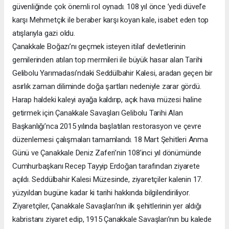
güvenliğinde çok önemli rol oynadı. 108 yıl önce ’yedi düvel’e
karşı Mehmetçik ile beraber karşı koyan kale, isabet eden top
atışlarıyla gazi oldu.
Çanakkale Boğazı’nı geçmek isteyen itilaf devletlerinin
gemilerinden atılan top mermileri ile büyük hasar alan Tarihi
Gelibolu Yarımadası’ndaki Seddülbahir Kalesi, aradan geçen bir
asırlık zaman diliminde doğa şartları nedeniyle zarar gördü.
Harap haldeki kaleyi ayağa kaldırıp, açık hava müzesi haline
getirmek için Çanakkale Savaşları Gelibolu Tarihi Alan
Başkanlığı’nca 2015 yılında başlatılan restorasyon ve çevre
düzenlemesi çalışmaları tamamlandı. 18 Mart Şehitleri Anma
Günü ve Çanakkale Deniz Zaferi’nin 108’inci yıl dönümünde
Cumhurbaşkanı Recep Tayyip Erdoğan tarafından ziyarete
açıldı. Seddülbahir Kalesi Müzesinde, ziyaretçiler kalenin 17.
yüzyıldan bugüne kadar ki tarihi hakkında bilgilendiriliyor.
Ziyaretçiler, Çanakkale Savaşları’nın ilk şehitlerinin yer aldığı
kabristanı ziyaret edip, 1915 Çanakkale Savaşları’nın bu kalede