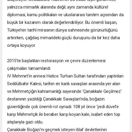
yalnızca mimarlık alanında değil; aynı zamanda kültürel
diplomasi, kamu politikaları ve uluslararası tanıtım açısından da
büyük bir kazanım olarak değerlendiriliyor. Bu önemli başarı,
Türkiye’nin tarihî mirasının dünya sahnesinde görünürlüğünü
artırırken, çağdaş mimarideki güçlü duruşunu da bir kez daha
ortaya koyuyor.
2015’te başlatılan restorasyon ve çevre düzenlemesi
çalışmaları tamamlandı
IV. Mehmet’in annesi Hatice Turhan Sultan tarafından yaptırılan
Seddülbahir Kalesi, tarihin en kanlı savaşları arasında yer alan
ve Mehmetçiğin kahramanlığı sayesinde ’Çanakkale Geçilmez’
destanının yazıldığı Çanakkale Savaşları’nda, boğazın
güvenliğinde çok önemli rol oynadı. 108 yıl önce ’yedi düvel’e
karşı Mehmetçik ile beraber karşı koyan kale, isabet eden top
atışlarıyla gazi oldu.
Çanakkale Boğazı’nı geçmek isteyen itilaf devletlerinin