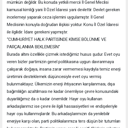
mümkün değildir. Bu konuda yetkili mercii İl Genel Meclisi
kamusal kimliği yani İl Özel İdaresi yani devlettir. Devlet gereken
incelemeyi yaparak ceza işlemini uygulamıştır. İl Genel
Meclisinin konuyla doğrudan ilişkisi yoktur. Konu İl Özel İdaresi
ile ilgilidir. İdare gerekeni yapmıştır.
“CUMHURİYET HALK PARTİSİNDE KİMSE BÖLÜNME VE
PARÇALANMA BEKLEMESİN”
Burada altını özellikle çizmek istediğimiz husus şudur. Evet oyu
veren bizler partimizin genel politikasına uygun davranmaya
çalışarak doğaya, insana zarar vermemesi kaydıyla temiz enerji
üretimini desteklemek düşüncesiyle evet oyu vermiş
bulunmaktayız. Ülkemizin enerji ihtiyacının karşılanması, dışa
bağımlılığın azaltılması ne kadar önemliyse çevre konusundaki
duyarlılığımız da o kadar önemlidir. Hayır oyu kullanan
arkadaşlarımız ise çevre ile ilgili hassasiyetleri ve endişeleriyle
hayır oyu kullanmışlardır. Bu arkadaşlarımızın da yenilebilir
enerjiye karşı olan, parti politikalarımıza ters düşün bir tutumları