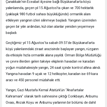
Çanakkale'nin Eceabat ilçesine bağlı Büyükanafarta köyü
yakınlarında, geçen yıl 15 Ağustos'ta çıkan ve 700 hektarlık
(yaklaşık 980 futbol sahası büyüklüğünde) ormanlık alanı
etkileyen yangının izleri silinmeye başladı. Yangının üzerinden
geçen bir yılın ardından, kül olan alanlar yeniden yeşermeye
başladı.
Geçtiğimiz yıl 15 Ağustos'ta sabah 09.51'de Büyükanafarta
köyü yakınlarındaki ziraat arazisinde başlayan yangın, rüzgarın
da etkisiyle hızla ormanlık alana yayıldı. Orman Bölge Müdürlüğü
ve çevre illerden gelen takviye ekiplerin havadan ve karadan
yoğun müdahalesiyle yangın, 24 saat içinde kontrol altına alındı.
Yangına havadan 9 uçak ve 12 helikopter, karadan ise 69 kara
aracı ve 450 personel müdahale etti.
Yangın, Gazi Mustafa Kemal Atatürk'ün "Anafartalar
Kahramanı" olarak tarih sahnesine çıktığı Conkbayırı, Arıburnu
Ovası, Anzak Koyu ve Arıburnu yarlarının bir bölümü de dahil