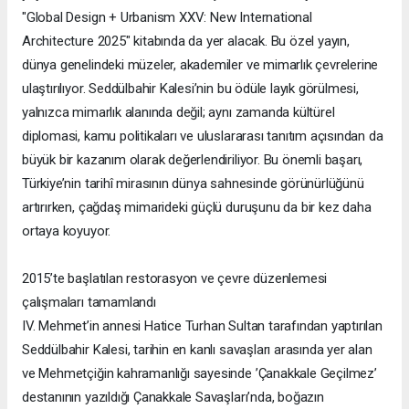
"Global Design + Urbanism XXV: New International
Architecture 2025" kitabında da yer alacak. Bu özel yayın,
dünya genelindeki müzeler, akademiler ve mimarlık çevrelerine
ulaştırılıyor. Seddülbahir Kalesi’nin bu ödüle layık görülmesi,
yalnızca mimarlık alanında değil; aynı zamanda kültürel
diplomasi, kamu politikaları ve uluslararası tanıtım açısından da
büyük bir kazanım olarak değerlendiriliyor. Bu önemli başarı,
Türkiye’nin tarihî mirasının dünya sahnesinde görünürlüğünü
artırırken, çağdaş mimarideki güçlü duruşunu da bir kez daha
ortaya koyuyor.
2015’te başlatılan restorasyon ve çevre düzenlemesi
çalışmaları tamamlandı
IV. Mehmet’in annesi Hatice Turhan Sultan tarafından yaptırılan
Seddülbahir Kalesi, tarihin en kanlı savaşları arasında yer alan
ve Mehmetçiğin kahramanlığı sayesinde ’Çanakkale Geçilmez’
destanının yazıldığı Çanakkale Savaşları’nda, boğazın