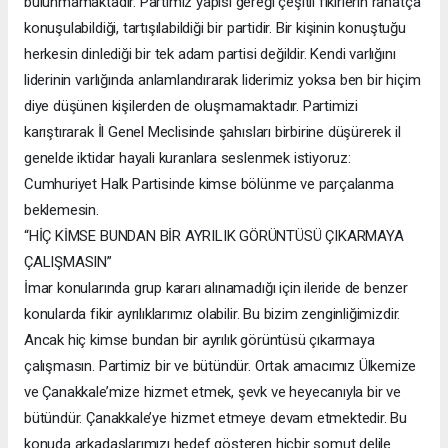
bulunmamaktadır. Partimiz yapısı gereği çeşitli fikirlerin rahatça
konuşulabildiği, tartışılabildiği bir partidir. Bir kişinin konuştuğu
herkesin dinlediği bir tek adam partisi değildir. Kendi varlığını
liderinin varlığında anlamlandırarak liderimiz yoksa ben bir hiçim
diye düşünen kişilerden de oluşmamaktadır. Partimizi
karıştırarak İl Genel Meclisinde şahısları birbirine düşürerek il
genelde iktidar hayali kuranlara seslenmek istiyoruz:
Cumhuriyet Halk Partisinde kimse bölünme ve parçalanma
beklemesin.
“HİÇ KİMSE BUNDAN BİR AYRILIK GÖRÜNTÜSÜ ÇIKARMAYA
ÇALIŞMASIN”
İmar konularında grup kararı alınamadığı için ileride de benzer
konularda fikir ayrılıklarımız olabilir. Bu bizim zenginliğimizdir.
Ancak hiç kimse bundan bir ayrılık görüntüsü çıkarmaya
çalışmasın. Partimiz bir ve bütündür. Ortak amacımız Ülkemize
ve Çanakkale’mize hizmet etmek, şevk ve heyecanıyla bir ve
bütündür. Çanakkale’ye hizmet etmeye devam etmektedir. Bu
konuda arkadaşlarımızı hedef gösteren hiçbir somut delile