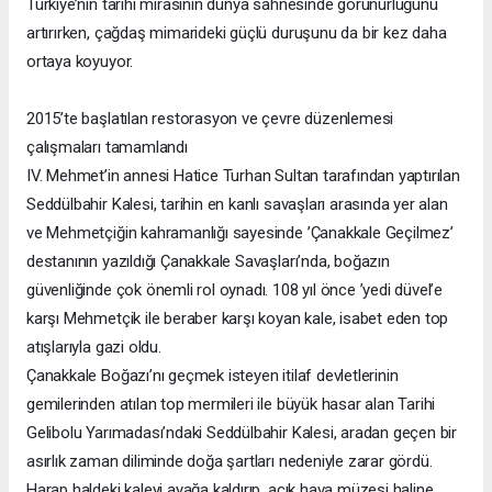
Türkiye’nin tarihî mirasının dünya sahnesinde görünürlüğünü
artırırken, çağdaş mimarideki güçlü duruşunu da bir kez daha
ortaya koyuyor.
2015’te başlatılan restorasyon ve çevre düzenlemesi
çalışmaları tamamlandı
IV. Mehmet’in annesi Hatice Turhan Sultan tarafından yaptırılan
Seddülbahir Kalesi, tarihin en kanlı savaşları arasında yer alan
ve Mehmetçiğin kahramanlığı sayesinde ’Çanakkale Geçilmez’
destanının yazıldığı Çanakkale Savaşları’nda, boğazın
güvenliğinde çok önemli rol oynadı. 108 yıl önce ’yedi düvel’e
karşı Mehmetçik ile beraber karşı koyan kale, isabet eden top
atışlarıyla gazi oldu.
Çanakkale Boğazı’nı geçmek isteyen itilaf devletlerinin
gemilerinden atılan top mermileri ile büyük hasar alan Tarihi
Gelibolu Yarımadası’ndaki Seddülbahir Kalesi, aradan geçen bir
asırlık zaman diliminde doğa şartları nedeniyle zarar gördü.
Harap haldeki kaleyi ayağa kaldırıp, açık hava müzesi haline