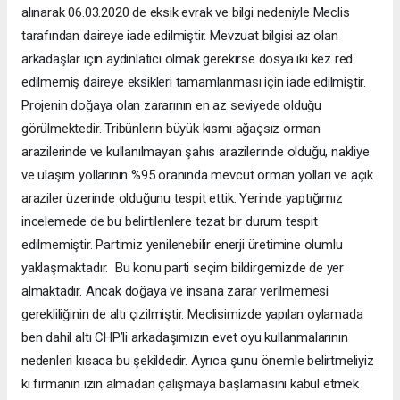
alınarak 06.03.2020 de eksik evrak ve bilgi nedeniyle Meclis
tarafından daireye iade edilmiştir. Mevzuat bilgisi az olan
arkadaşlar için aydınlatıcı olmak gerekirse dosya iki kez red
edilmemiş daireye eksikleri tamamlanması için iade edilmiştir.
Projenin doğaya olan zararının en az seviyede olduğu
görülmektedir. Tribünlerin büyük kısmı ağaçsız orman
arazilerinde ve kullanılmayan şahıs arazilerinde olduğu, nakliye
ve ulaşım yollarının %95 oranında mevcut orman yolları ve açık
araziler üzerinde olduğunu tespit ettik. Yerinde yaptığımız
incelemede de bu belirtilenlere tezat bir durum tespit
edilmemiştir. Partimiz yenilenebilir enerji üretimine olumlu
yaklaşmaktadır. Bu konu parti seçim bildirgemizde de yer
almaktadır. Ancak doğaya ve insana zarar verilmemesi
gerekliliğinin de altı çizilmiştir. Meclisimizde yapılan oylamada
ben dahil altı CHP’li arkadaşımızın evet oyu kullanmalarının
nedenleri kısaca bu şekildedir. Ayrıca şunu önemle belirtmeliyiz
ki firmanın izin almadan çalışmaya başlamasını kabul etmek