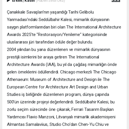
Erkek
|
Kadın
(Haberi Sesli Oku)
Çanakkale Savaşları’nın yaşandığı Tarihi Gelibolu
Yarımadası’ndaki Seddülbahir Kalesi, mimarlık dünyasının
saygın platformlarından biri olan The International Architecture
Awards 2025’te "Restorasyon/Yenileme" kategorisinde
uluslararası jüri tarafından ödüle değer bulundu.
2004 yılından bu yana düzenlenen ve mimarlık dünyasının
prestijli isimlerini bir araya getiren The International
Architecture Awards (IAA), bu yıl da çağdaş mimarlığın önde
gelen örneklerini ödüllendirdi. Chicago merkezli The Chicago
Athenaeum: Museum of Architecture and Design ile The
European Centre for Architecture Art Design and Urban
Studies iş birliğinde düzenlenen program, dünya çapında
500’ün üzerinde projeyi değerlendirdi. Seddülbahir Kalesi, bu
zorlu seçim sürecinde öne çıkarak, Ferrari Tasarım Başkan
Yardımcısı Flavio Manzoni, Litvanyalı mimarlık akademisyeni
Almantas Samalaviius, Studio Cho’dan Chen-Yu Chiu ve