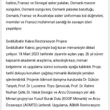
harbisi, Fransız ve Senegal asker palaları, Osmanlı mavzer
süngüleri, Osmanlı süngü kını, Osmanlı palaska barutluğu,
Osmanlı, Fransız ve Avustralya asker üniforması kol düğmeleri,
mermiler ve Fransız mühimmat sandığı ile savaşın izleri
yaşatılıyor.
Seddülbahir Kalesi Restorasyon Projesi
Seddülbahir Kalesi, geçmişle bağ kuran mimarisiyle dikkat
çekiyor. 18 Mart 2023 tarihinde ziyarete açılan yapı, 26 yıl süren
kapsamlı akademik araştırma, arkeolojik kazı, mimari
belgeleme ve uygulama süreci sonunda ayağa kaldırıldı. Proje,
tarihî dokuyu korurken çağdaş mimarlık ilkeleriyle yeniden
işlevlendirildi. Projenin bilimsel danışma kurulunda Dr. Gülsün
Tanyeli, Prof. Dr. Lucienne Thys-Şenocak, Prof. Dr. Rahmi
Nurhan Çelik, Dr. Haluk Sesigür ve Arzu Özsavaşcı yer aldı.
Mimari projeyi ise Yusuf Burak Dolu (KOOP Mimarlık) ve Arzu
Özsavaşcı (AOMTD) üstlendi. Uygulama, ABMA Restorasyon