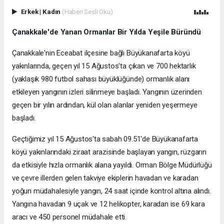
Erkek
|
Kadın
(Haberi Sesli Oku)
Çanakkale'de Yanan Ormanlar Bir Yılda Yeşile Büründü
Çanakkale'nin Eceabat ilçesine bağlı Büyükanafarta köyü
yakınlarında, geçen yıl 15 Ağustos'ta çıkan ve 700 hektarlık
(yaklaşık 980 futbol sahası büyüklüğünde) ormanlık alanı
etkileyen yangının izleri silinmeye başladı. Yangının üzerinden
geçen bir yılın ardından, kül olan alanlar yeniden yeşermeye
başladı.
Geçtiğimiz yıl 15 Ağustos'ta sabah 09.51'de Büyükanafarta
köyü yakınlarındaki ziraat arazisinde başlayan yangın, rüzgarın
da etkisiyle hızla ormanlık alana yayıldı. Orman Bölge Müdürlüğü
ve çevre illerden gelen takviye ekiplerin havadan ve karadan
yoğun müdahalesiyle yangın, 24 saat içinde kontrol altına alındı.
Yangına havadan 9 uçak ve 12 helikopter, karadan ise 69 kara
aracı ve 450 personel müdahale etti.