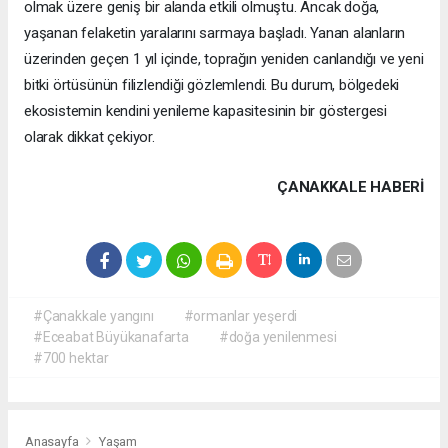
olmak üzere geniş bir alanda etkili olmuştu. Ancak doğa,
yaşanan felaketin yaralarını sarmaya başladı. Yanan alanların
üzerinden geçen 1 yıl içinde, toprağın yeniden canlandığı ve yeni
bitki örtüsünün filizlendiği gözlemlendi. Bu durum, bölgedeki
ekosistemin kendini yenileme kapasitesinin bir göstergesi
olarak dikkat çekiyor.
ÇANAKKALE HABERİ
#Çanakkale yangını
#ormanlar yeşerdi
#Eceabat Büyükanafarta
#doğa yenilenmesi
#700 hektar
Anasayfa
Yaşam