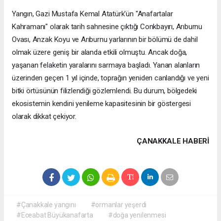
Yangın, Gazi Mustafa Kemal Atatürk'ün "Anafartalar
Kahramanı" olarak tarih sahnesine çıktığı Conkbayırı, Arıburnu
Ovası, Anzak Koyu ve Arıburnu yarlarının bir bölümü de dahil
olmak üzere geniş bir alanda etkili olmuştu. Ancak doğa,
yaşanan felaketin yaralarını sarmaya başladı. Yanan alanların
üzerinden geçen 1 yıl içinde, toprağın yeniden canlandığı ve yeni
bitki örtüsünün filizlendiği gözlemlendi. Bu durum, bölgedeki
ekosistemin kendini yenileme kapasitesinin bir göstergesi
olarak dikkat çekiyor.
ÇANAKKALE HABERİ
#Çanakkale yangını
#ormanlar yeşerdi
#Eceabat Büyükanafarta
#doğa yenilenmesi