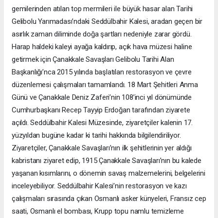
gemilerinden atılan top mermileri ile büyük hasar alan Tarihi
Gelibolu Yarımadası’ndaki Seddülbahir Kalesi, aradan geçen bir
asırlık zaman diliminde doğa şartları nedeniyle zarar gördü.
Harap haldeki kaleyi ayağa kaldırıp, açık hava müzesi haline
getirmek için Çanakkale Savaşları Gelibolu Tarihi Alan
Başkanlığı’nca 2015 yılında başlatılan restorasyon ve çevre
düzenlemesi çalışmaları tamamlandı. 18 Mart Şehitleri Anma
Günü ve Çanakkale Deniz Zaferi’nin 108’inci yıl dönümünde
Cumhurbaşkanı Recep Tayyip Erdoğan tarafından ziyarete
açıldı. Seddülbahir Kalesi Müzesinde, ziyaretçiler kalenin 17.
yüzyıldan bugüne kadar ki tarihi hakkında bilgilendiriliyor.
Ziyaretçiler, Çanakkale Savaşları’nın ilk şehitlerinin yer aldığı
kabristanı ziyaret edip, 1915 Çanakkale Savaşları’nın bu kalede
yaşanan kısımlarını, o dönemin savaş malzemelerini, belgelerini
inceleyebiliyor. Seddülbahir Kalesi’nin restorasyon ve kazı
çalışmaları sırasında çıkan Osmanlı asker künyeleri, Fransız cep
saati, Osmanlı el bombası, Krupp topu namlu temizleme