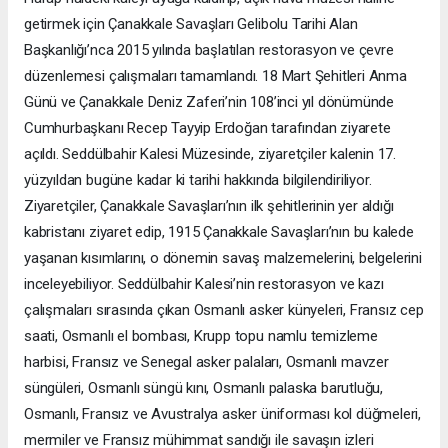
getirmek için Çanakkale Savaşları Gelibolu Tarihi Alan
Başkanlığı’nca 2015 yılında başlatılan restorasyon ve çevre
düzenlemesi çalışmaları tamamlandı. 18 Mart Şehitleri Anma
Günü ve Çanakkale Deniz Zaferi’nin 108’inci yıl dönümünde
Cumhurbaşkanı Recep Tayyip Erdoğan tarafından ziyarete
açıldı. Seddülbahir Kalesi Müzesinde, ziyaretçiler kalenin 17.
yüzyıldan bugüne kadar ki tarihi hakkında bilgilendiriliyor.
Ziyaretçiler, Çanakkale Savaşları’nın ilk şehitlerinin yer aldığı
kabristanı ziyaret edip, 1915 Çanakkale Savaşları’nın bu kalede
yaşanan kısımlarını, o dönemin savaş malzemelerini, belgelerini
inceleyebiliyor. Seddülbahir Kalesi’nin restorasyon ve kazı
çalışmaları sırasında çıkan Osmanlı asker künyeleri, Fransız cep
saati, Osmanlı el bombası, Krupp topu namlu temizleme
harbisi, Fransız ve Senegal asker palaları, Osmanlı mavzer
süngüleri, Osmanlı süngü kını, Osmanlı palaska barutluğu,
Osmanlı, Fransız ve Avustralya asker üniforması kol düğmeleri,
mermiler ve Fransız mühimmat sandığı ile savaşın izleri