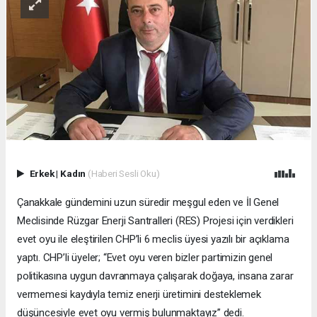
Erkek
|
Kadın
(Haberi Sesli Oku)
Çanakkale gündemini uzun süredir meşgul eden ve İl Genel
Meclisinde Rüzgar Enerji Santralleri (RES) Projesi için verdikleri
evet oyu ile eleştirilen CHP’li 6 meclis üyesi yazılı bir açıklama
yaptı. CHP’li üyeler; “Evet oyu veren bizler partimizin genel
politikasına uygun davranmaya çalışarak doğaya, insana zarar
vermemesi kaydıyla temiz enerji üretimini desteklemek
düşüncesiyle evet oyu vermiş bulunmaktayız” dedi.