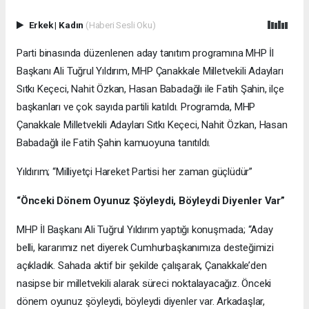
Erkek
|
Kadın
(Haberi Sesli Oku)
Parti binasında düzenlenen aday tanıtım programına MHP İl
Başkanı Ali Tuğrul Yıldırım, MHP Çanakkale Milletvekili Adayları
Sıtkı Keçeci, Nahit Özkan, Hasan Babadağlı ile Fatih Şahin, ilçe
başkanları ve çok sayıda partili katıldı. Programda, MHP
Çanakkale Milletvekili Adayları Sıtkı Keçeci, Nahit Özkan, Hasan
Babadağlı ile Fatih Şahin kamuoyuna tanıtıldı.
Yıldırım; “Milliyetçi Hareket Partisi her zaman güçlüdür”
“Önceki Dönem Oyunuz Şöyleydi, Böyleydi Diyenler Var”
MHP İl Başkanı Ali Tuğrul Yıldırım yaptığı konuşmada; “Aday
belli, kararımız net diyerek Cumhurbaşkanımıza desteğimizi
açıkladık. Sahada aktif bir şekilde çalışarak, Çanakkale’den
nasipse bir milletvekili alarak süreci noktalayacağız. Önceki
dönem oyunuz şöyleydi, böyleydi diyenler var. Arkadaşlar,