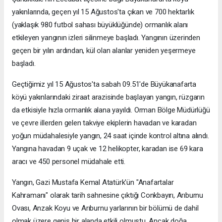
yakınlarında, geçen yıl 15 Ağustos'ta çıkan ve 700 hektarlık
(yaklaşık 980 futbol sahası büyüklüğünde) ormanlık alanı
etkileyen yangının izleri silinmeye başladı. Yangının üzerinden
geçen bir yılın ardından, kül olan alanlar yeniden yeşermeye
başladı.
Geçtiğimiz yıl 15 Ağustos'ta sabah 09.51'de Büyükanafarta
köyü yakınlarındaki ziraat arazisinde başlayan yangın, rüzgarın
da etkisiyle hızla ormanlık alana yayıldı. Orman Bölge Müdürlüğü
ve çevre illerden gelen takviye ekiplerin havadan ve karadan
yoğun müdahalesiyle yangın, 24 saat içinde kontrol altına alındı.
Yangına havadan 9 uçak ve 12 helikopter, karadan ise 69 kara
aracı ve 450 personel müdahale etti.
Yangın, Gazi Mustafa Kemal Atatürk'ün "Anafartalar
Kahramanı" olarak tarih sahnesine çıktığı Conkbayırı, Arıburnu
Ovası, Anzak Koyu ve Arıburnu yarlarının bir bölümü de dahil
olmak üzere geniş bir alanda etkili olmuştu. Ancak doğa,