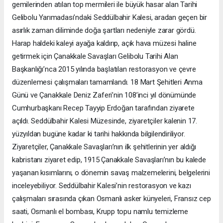
gemilerinden atılan top mermileri ile büyük hasar alan Tarihi
Gelibolu Yarımadası’ndaki Seddülbahir Kalesi, aradan geçen bir
asırlık zaman diliminde doğa şartları nedeniyle zarar gördü.
Harap haldeki kaleyi ayağa kaldırıp, açık hava müzesi haline
getirmek için Çanakkale Savaşları Gelibolu Tarihi Alan
Başkanlığı’nca 2015 yılında başlatılan restorasyon ve çevre
düzenlemesi çalışmaları tamamlandı. 18 Mart Şehitleri Anma
Günü ve Çanakkale Deniz Zaferi’nin 108’inci yıl dönümünde
Cumhurbaşkanı Recep Tayyip Erdoğan tarafından ziyarete
açıldı. Seddülbahir Kalesi Müzesinde, ziyaretçiler kalenin 17.
yüzyıldan bugüne kadar ki tarihi hakkında bilgilendiriliyor.
Ziyaretçiler, Çanakkale Savaşları’nın ilk şehitlerinin yer aldığı
kabristanı ziyaret edip, 1915 Çanakkale Savaşları’nın bu kalede
yaşanan kısımlarını, o dönemin savaş malzemelerini, belgelerini
inceleyebiliyor. Seddülbahir Kalesi’nin restorasyon ve kazı
çalışmaları sırasında çıkan Osmanlı asker künyeleri, Fransız cep
saati, Osmanlı el bombası, Krupp topu namlu temizleme