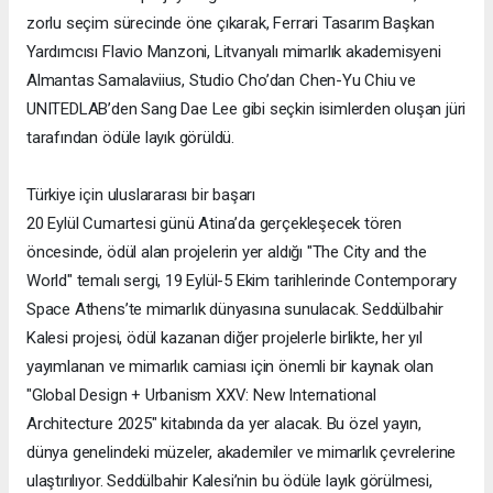
zorlu seçim sürecinde öne çıkarak, Ferrari Tasarım Başkan
Yardımcısı Flavio Manzoni, Litvanyalı mimarlık akademisyeni
Almantas Samalaviius, Studio Cho’dan Chen-Yu Chiu ve
UNITEDLAB’den Sang Dae Lee gibi seçkin isimlerden oluşan jüri
tarafından ödüle layık görüldü.
Türkiye için uluslararası bir başarı
20 Eylül Cumartesi günü Atina’da gerçekleşecek tören
öncesinde, ödül alan projelerin yer aldığı "The City and the
World" temalı sergi, 19 Eylül-5 Ekim tarihlerinde Contemporary
Space Athens’te mimarlık dünyasına sunulacak. Seddülbahir
Kalesi projesi, ödül kazanan diğer projelerle birlikte, her yıl
yayımlanan ve mimarlık camiası için önemli bir kaynak olan
"Global Design + Urbanism XXV: New International
Architecture 2025" kitabında da yer alacak. Bu özel yayın,
dünya genelindeki müzeler, akademiler ve mimarlık çevrelerine
ulaştırılıyor. Seddülbahir Kalesi’nin bu ödüle layık görülmesi,