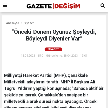
Anasayfa
Siyaset
“Önceki Dönem Oyunuz Şöyleydi,
Böyleydi Diyenler Var”
SIYASET
18.04.2023 - 15:01, Güncelleme: 18.04.2023 - 15:01
Milliyetçi Hareket Partisi (MHP), Çanakkale
Milletvekili adaylarını tanıttı. MHP İl Başkanı Ali
Tuğrul Yıldırım yaptığı konuşmada; “Sahada aktif bir
şekilde çalışarak, Çanakkale’den nasipse bir
milletvekili alarak süreci noktalayacağız. Önceki
dönem oyunuz şöyleydi, böyleydi diyenler var.