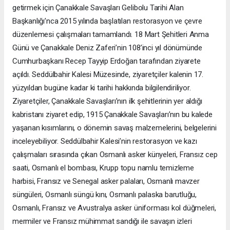
getirmek için Çanakkale Savaşları Gelibolu Tarihi Alan
Başkanlığı’nca 2015 yılında başlatılan restorasyon ve çevre
düzenlemesi çalışmaları tamamlandı. 18 Mart Şehitleri Anma
Günü ve Çanakkale Deniz Zaferi’nin 108’inci yıl dönümünde
Cumhurbaşkanı Recep Tayyip Erdoğan tarafından ziyarete
açıldı. Seddülbahir Kalesi Müzesinde, ziyaretçiler kalenin 17.
yüzyıldan bugüne kadar ki tarihi hakkında bilgilendiriliyor.
Ziyaretçiler, Çanakkale Savaşları’nın ilk şehitlerinin yer aldığı
kabristanı ziyaret edip, 1915 Çanakkale Savaşları’nın bu kalede
yaşanan kısımlarını, o dönemin savaş malzemelerini, belgelerini
inceleyebiliyor. Seddülbahir Kalesi’nin restorasyon ve kazı
çalışmaları sırasında çıkan Osmanlı asker künyeleri, Fransız cep
saati, Osmanlı el bombası, Krupp topu namlu temizleme
harbisi, Fransız ve Senegal asker palaları, Osmanlı mavzer
süngüleri, Osmanlı süngü kını, Osmanlı palaska barutluğu,
Osmanlı, Fransız ve Avustralya asker üniforması kol düğmeleri,
mermiler ve Fransız mühimmat sandığı ile savaşın izleri