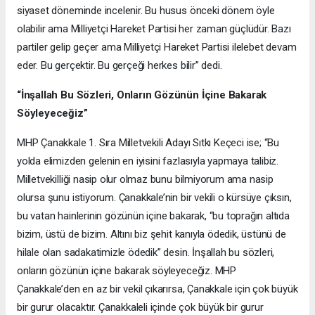
siyaset döneminde incelenir. Bu husus önceki dönem öyle
olabilir ama Milliyetçi Hareket Partisi her zaman güçlüdür. Bazı
partiler gelip geçer ama Milliyetçi Hareket Partisi ilelebet devam
eder. Bu gerçektir. Bu gerçeği herkes bilir” dedi.
“İnşallah Bu Sözleri, Onların Gözünün İçine Bakarak
Söyleyeceğiz”
MHP Çanakkale 1. Sıra Milletvekili Adayı Sıtkı Keçeci ise; “Bu
yolda elimizden gelenin en iyisini fazlasıyla yapmaya talibiz.
Milletvekilliği nasip olur olmaz bunu bilmiyorum ama nasip
olursa şunu istiyorum. Çanakkale’nin bir vekili o kürsüye çıksın,
bu vatan hainlerinin gözünün içine bakarak, “bu toprağın altıda
bizim, üstü de bizim. Altını biz şehit kanıyla ödedik, üstünü de
hilale olan sadakatimizle ödedik” desin. İnşallah bu sözleri,
onların gözünün içine bakarak söyleyeceğiz. MHP
Çanakkale’den en az bir vekil çıkarırsa, Çanakkale için çok büyük
bir gurur olacaktır. Çanakkaleli içinde çok büyük bir gurur