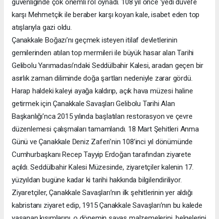
güvenliğinde çok önemli rol oynadı. 108 yıl önce ’yedi düvel’e
karşı Mehmetçik ile beraber karşı koyan kale, isabet eden top
atışlarıyla gazi oldu.
Çanakkale Boğazı’nı geçmek isteyen itilaf devletlerinin
gemilerinden atılan top mermileri ile büyük hasar alan Tarihi
Gelibolu Yarımadası’ndaki Seddülbahir Kalesi, aradan geçen bir
asırlık zaman diliminde doğa şartları nedeniyle zarar gördü.
Harap haldeki kaleyi ayağa kaldırıp, açık hava müzesi haline
getirmek için Çanakkale Savaşları Gelibolu Tarihi Alan
Başkanlığı’nca 2015 yılında başlatılan restorasyon ve çevre
düzenlemesi çalışmaları tamamlandı. 18 Mart Şehitleri Anma
Günü ve Çanakkale Deniz Zaferi’nin 108’inci yıl dönümünde
Cumhurbaşkanı Recep Tayyip Erdoğan tarafından ziyarete
açıldı. Seddülbahir Kalesi Müzesinde, ziyaretçiler kalenin 17.
yüzyıldan bugüne kadar ki tarihi hakkında bilgilendiriliyor.
Ziyaretçiler, Çanakkale Savaşları’nın ilk şehitlerinin yer aldığı
kabristanı ziyaret edip, 1915 Çanakkale Savaşları’nın bu kalede
yaşanan kısımlarını, o dönemin savaş malzemelerini, belgelerini