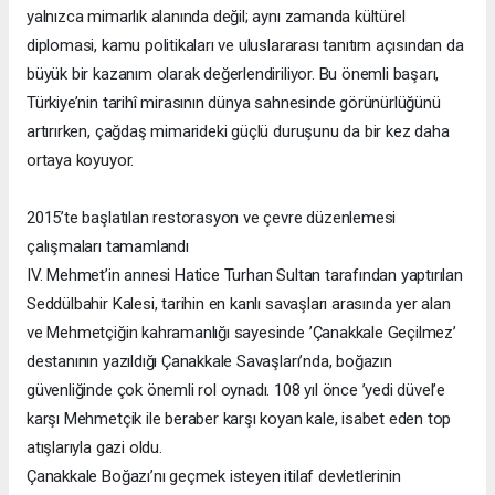
yalnızca mimarlık alanında değil; aynı zamanda kültürel
diplomasi, kamu politikaları ve uluslararası tanıtım açısından da
büyük bir kazanım olarak değerlendiriliyor. Bu önemli başarı,
Türkiye’nin tarihî mirasının dünya sahnesinde görünürlüğünü
artırırken, çağdaş mimarideki güçlü duruşunu da bir kez daha
ortaya koyuyor.
2015’te başlatılan restorasyon ve çevre düzenlemesi
çalışmaları tamamlandı
IV. Mehmet’in annesi Hatice Turhan Sultan tarafından yaptırılan
Seddülbahir Kalesi, tarihin en kanlı savaşları arasında yer alan
ve Mehmetçiğin kahramanlığı sayesinde ’Çanakkale Geçilmez’
destanının yazıldığı Çanakkale Savaşları’nda, boğazın
güvenliğinde çok önemli rol oynadı. 108 yıl önce ’yedi düvel’e
karşı Mehmetçik ile beraber karşı koyan kale, isabet eden top
atışlarıyla gazi oldu.
Çanakkale Boğazı’nı geçmek isteyen itilaf devletlerinin