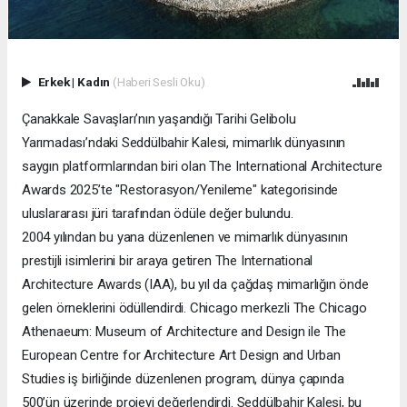
Erkek
|
Kadın
(Haberi Sesli Oku)
Çanakkale Savaşları’nın yaşandığı Tarihi Gelibolu
Yarımadası’ndaki Seddülbahir Kalesi, mimarlık dünyasının
saygın platformlarından biri olan The International Architecture
Awards 2025’te "Restorasyon/Yenileme" kategorisinde
uluslararası jüri tarafından ödüle değer bulundu.
2004 yılından bu yana düzenlenen ve mimarlık dünyasının
prestijli isimlerini bir araya getiren The International
Architecture Awards (IAA), bu yıl da çağdaş mimarlığın önde
gelen örneklerini ödüllendirdi. Chicago merkezli The Chicago
Athenaeum: Museum of Architecture and Design ile The
European Centre for Architecture Art Design and Urban
Studies iş birliğinde düzenlenen program, dünya çapında
500’ün üzerinde projeyi değerlendirdi. Seddülbahir Kalesi, bu