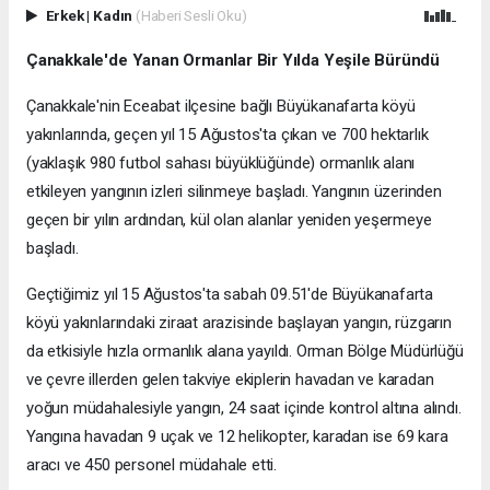
Erkek
|
Kadın
(Haberi Sesli Oku)
Çanakkale'de Yanan Ormanlar Bir Yılda Yeşile Büründü
Çanakkale'nin Eceabat ilçesine bağlı Büyükanafarta köyü
yakınlarında, geçen yıl 15 Ağustos'ta çıkan ve 700 hektarlık
(yaklaşık 980 futbol sahası büyüklüğünde) ormanlık alanı
etkileyen yangının izleri silinmeye başladı. Yangının üzerinden
geçen bir yılın ardından, kül olan alanlar yeniden yeşermeye
başladı.
Geçtiğimiz yıl 15 Ağustos'ta sabah 09.51'de Büyükanafarta
köyü yakınlarındaki ziraat arazisinde başlayan yangın, rüzgarın
da etkisiyle hızla ormanlık alana yayıldı. Orman Bölge Müdürlüğü
ve çevre illerden gelen takviye ekiplerin havadan ve karadan
yoğun müdahalesiyle yangın, 24 saat içinde kontrol altına alındı.
Yangına havadan 9 uçak ve 12 helikopter, karadan ise 69 kara
aracı ve 450 personel müdahale etti.