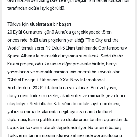
UNITEDLAB’den Sang Dae Lee gibi seçkin isimlerden oluşan jüri
tarafından ödüle layık görüldü.
Türkiye için uluslararası bir başarı
20 Eylül Cumartesi günü Atina’da gerçekleşecek tören
öncesinde, ödül alan projelerin yer aldığı "The City and the
World" temalı sergi, 19 Eylül-5 Ekim tarihlerinde Contemporary
Space Athens’te mimarlık dünyasına sunulacak. Seddülbahir
Kalesi projesi, ödül kazanan diğer projelerle birlikte, her yıl
yayımlanan ve mimarlık camiası için önemli bir kaynak olan
"Global Design + Urbanism XXV: New International
Architecture 2025" kitabında da yer alacak. Bu özel yayın,
dünya genelindeki müzeler, akademiler ve mimarlık çevrelerine
ulaştırılıyor. Seddülbahir Kalesi’nin bu ödüle layık görülmesi,
yalnızca mimarlık alanında değil; aynı zamanda kültürel
diplomasi, kamu politikaları ve uluslararası tanıtım açısından da
büyük bir kazanım olarak değerlendiriliyor. Bu önemli başarı,
Türkiye’nin tarihî mirasının dünya sahnesinde görünürlüğünü