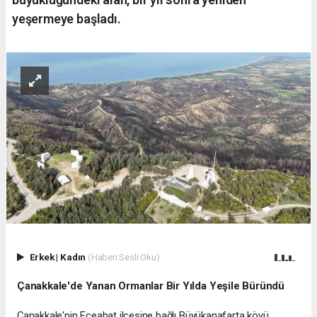
yeşermeye başladı.
Erkek
|
Kadın
(Haberi Sesli Oku)
Çanakkale'de Yanan Ormanlar Bir Yılda Yeşile Büründü
Çanakkale'nin Eceabat ilçesine bağlı Büyükanafarta köyü