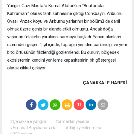
Yangın, Gazi Mustafa Kemal Atatürk'ün "Anafartalar
Kahramanı" olarak tarih sahnesine çıktığı Conkbayırı, Arıburnu
Ovası, Anzak Koyu ve Arıburnu yarlarının bir bölümü de dahil
olmak üzere geniş bir alanda etkili olmuştu. Ancak doğa,
yaşanan felaketin yaralarını sarmaya başladı. Yanan alanların
üzerinden geçen 1 yıl içinde, toprağın yeniden canlandığı ve yeni
bitki örtüsünün filizlendiği gözlemlendi. Bu durum, bölgedeki
ekosistemin kendini yenileme kapasitesinin bir göstergesi
olarak dikkat çekiyor.
ÇANAKKALE HABERİ
#Çanakkale yangını
#ormanlar yeşerdi
#Eceabat Büyükanafarta
#doğa yenilenmesi