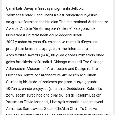
Çanakkale Savaşları’nın yaşandığı Tarihi Gelibolu
Yarımadası’ndaki Seddülbahir Kalesi, mimarlık dünyasının
saygın platformlarından biri olan The International Architecture
Awards 2025’te "Restorasyon/Yenileme" kategorisinde
uluslararası jüri tarafından ödüle değer bulundu.
2004 yılından bu yana düzenlenen ve mimarlık dünyasının
prestijli isimlerini bir araya getiren The International
Architecture Awards (IAA), bu yıl da çağdaş mimarlığın önde
gelen örneklerini ödüllendirdi. Chicago merkezli The Chicago
Athenaeum: Museum of Architecture and Design ile The
European Centre for Architecture Art Design and Urban
Studies iş birliğinde düzenlenen program, dünya çapında
500’ün üzerinde projeyi değerlendirdi. Seddülbahir Kalesi, bu
zorlu seçim sürecinde öne çıkarak, Ferrari Tasarım Başkan
Yardımcısı Flavio Manzoni, Litvanyalı mimarlık akademisyeni
Almantas Samalaviius, Studio Cho’dan Chen-Yu Chiu ve