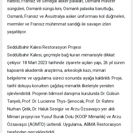
harbisi, Fransız ve Senegal asker palaları, Osmanlı mavzer
süngüleri, Osmanlı süngü kını, Osmanlı palaska barutluğu,
Osmanlı, Fransız ve Avustralya asker üniforması kol düğmeleri,
mermiler ve Fransız mühimmat sandığı ile savaşın izleri
yaşatılıyor.
Seddülbahir Kalesi Restorasyon Projesi
Seddülbahir Kalesi, geçmişle bağ kuran mimarisiyle dikkat
çekiyor. 18 Mart 2023 tarihinde ziyarete açılan yapı, 26 yıl süren
kapsamlı akademik araştırma, arkeolojik kazı, mimari
belgeleme ve uygulama süreci sonunda ayağa kaldırıldı. Proje,
tarihî dokuyu korurken çağdaş mimarlık ilkeleriyle yeniden
işlevlendirildi. Projenin bilimsel danışma kurulunda Dr. Gülsün
Tanyeli, Prof. Dr. Lucienne Thys-Şenocak, Prof. Dr. Rahmi
Nurhan Çelik, Dr. Haluk Sesigür ve Arzu Özsavaşcı yer aldı.
Mimari projeyi ise Yusuf Burak Dolu (KOOP Mimarlık) ve Arzu
Özsavaşcı (AOMTD) üstlendi. Uygulama, ABMA Restorasyon
tarafından gerçekleştirildi.