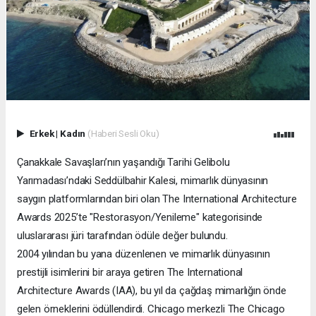
Erkek
|
Kadın
(Haberi Sesli Oku)
Çanakkale Savaşları’nın yaşandığı Tarihi Gelibolu
Yarımadası’ndaki Seddülbahir Kalesi, mimarlık dünyasının
saygın platformlarından biri olan The International Architecture
Awards 2025’te "Restorasyon/Yenileme" kategorisinde
uluslararası jüri tarafından ödüle değer bulundu.
2004 yılından bu yana düzenlenen ve mimarlık dünyasının
prestijli isimlerini bir araya getiren The International
Architecture Awards (IAA), bu yıl da çağdaş mimarlığın önde
gelen örneklerini ödüllendirdi. Chicago merkezli The Chicago