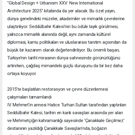
"Global Design + Urbanism XXV: New International
Architecture 2025" kitabında da yer alacak. Bu özel yayın,
dünya genelindeki müzeler, akademiler ve mimarlık çevrelerine
ulaştırılıyor. Seddülbahir Kalesi’nin bu ödüle layık görülmesi,
yalnızca mimarlık alanında değil; aynı zamanda kültürel
diplomasi, kamu politikaları ve uluslararası tanıtım açısından da
büyük bir kazanım olarak değerlendiriliyor. Bu önemli başarı,
Türkiye’nin tarihî mirasının dünya sahnesinde görünürlüğünü
artırırken, çağdaş mimarideki güçlü duruşunu da bir kez daha
ortaya koyuyor.
2015’te başlatılan restorasyon ve çevre düzenlemesi
çalışmaları tamamlandı
IV. Mehmet’in annesi Hatice Turhan Sultan tarafından yaptırılan
Seddülbahir Kalesi, tarihin en kanlı savaşları arasında yer alan
ve Mehmetçiğin kahramanlığı sayesinde ’Çanakkale Geçilmez’
destanının yazıldığı Çanakkale Savaşları’nda, boğazın