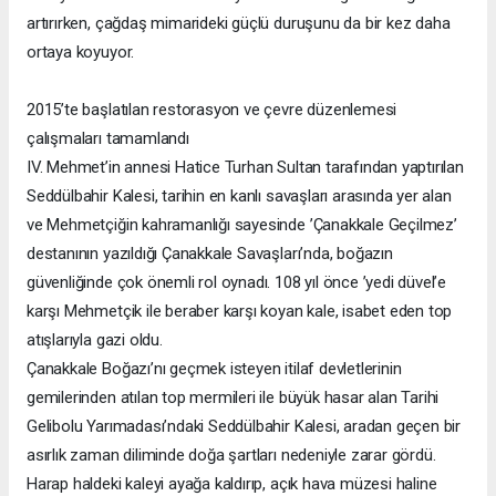
artırırken, çağdaş mimarideki güçlü duruşunu da bir kez daha
ortaya koyuyor.
2015’te başlatılan restorasyon ve çevre düzenlemesi
çalışmaları tamamlandı
IV. Mehmet’in annesi Hatice Turhan Sultan tarafından yaptırılan
Seddülbahir Kalesi, tarihin en kanlı savaşları arasında yer alan
ve Mehmetçiğin kahramanlığı sayesinde ’Çanakkale Geçilmez’
destanının yazıldığı Çanakkale Savaşları’nda, boğazın
güvenliğinde çok önemli rol oynadı. 108 yıl önce ’yedi düvel’e
karşı Mehmetçik ile beraber karşı koyan kale, isabet eden top
atışlarıyla gazi oldu.
Çanakkale Boğazı’nı geçmek isteyen itilaf devletlerinin
gemilerinden atılan top mermileri ile büyük hasar alan Tarihi
Gelibolu Yarımadası’ndaki Seddülbahir Kalesi, aradan geçen bir
asırlık zaman diliminde doğa şartları nedeniyle zarar gördü.
Harap haldeki kaleyi ayağa kaldırıp, açık hava müzesi haline