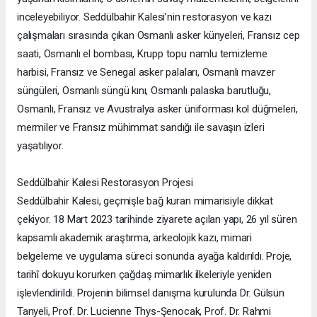
inceleyebiliyor. Seddülbahir Kalesi’nin restorasyon ve kazı
çalışmaları sırasında çıkan Osmanlı asker künyeleri, Fransız cep
saati, Osmanlı el bombası, Krupp topu namlu temizleme
harbisi, Fransız ve Senegal asker palaları, Osmanlı mavzer
süngüleri, Osmanlı süngü kını, Osmanlı palaska barutluğu,
Osmanlı, Fransız ve Avustralya asker üniforması kol düğmeleri,
mermiler ve Fransız mühimmat sandığı ile savaşın izleri
yaşatılıyor.
Seddülbahir Kalesi Restorasyon Projesi
Seddülbahir Kalesi, geçmişle bağ kuran mimarisiyle dikkat
çekiyor. 18 Mart 2023 tarihinde ziyarete açılan yapı, 26 yıl süren
kapsamlı akademik araştırma, arkeolojik kazı, mimari
belgeleme ve uygulama süreci sonunda ayağa kaldırıldı. Proje,
tarihî dokuyu korurken çağdaş mimarlık ilkeleriyle yeniden
işlevlendirildi. Projenin bilimsel danışma kurulunda Dr. Gülsün
Tanyeli, Prof. Dr. Lucienne Thys-Şenocak, Prof. Dr. Rahmi