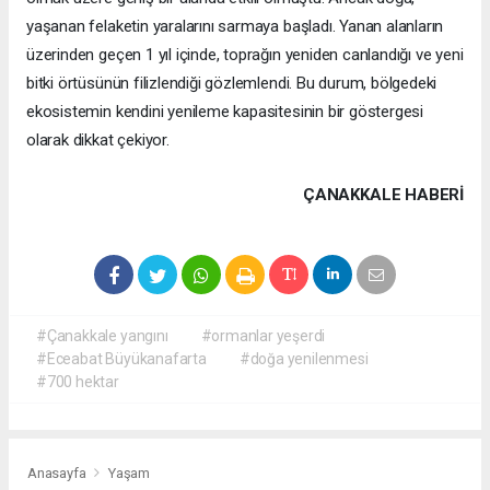
yaşanan felaketin yaralarını sarmaya başladı. Yanan alanların
üzerinden geçen 1 yıl içinde, toprağın yeniden canlandığı ve yeni
bitki örtüsünün filizlendiği gözlemlendi. Bu durum, bölgedeki
ekosistemin kendini yenileme kapasitesinin bir göstergesi
olarak dikkat çekiyor.
ÇANAKKALE HABERİ
#Çanakkale yangını
#ormanlar yeşerdi
#Eceabat Büyükanafarta
#doğa yenilenmesi
#700 hektar
Anasayfa
Yaşam