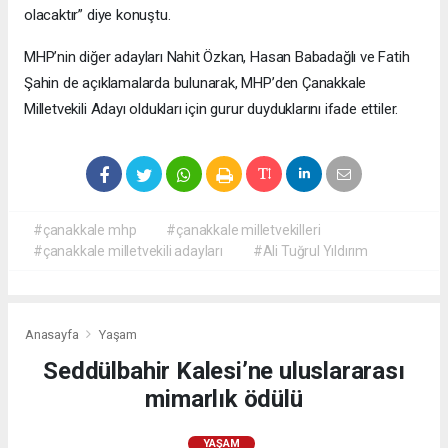
olacaktır” diye konuştu.
MHP’nin diğer adayları Nahit Özkan, Hasan Babadağlı ve Fatih
Şahin de açıklamalarda bulunarak, MHP’den Çanakkale
Milletvekili Adayı oldukları için gurur duyduklarını ifade ettiler.
#çanakkale mhp
#çanakkale milletvekilleri
#çanakkale milletvekili adayları
#Ali Tuğrul Yıldırım
Anasayfa
Yaşam
Seddülbahir Kalesi’ne uluslararası
mimarlık ödülü
YAŞAM