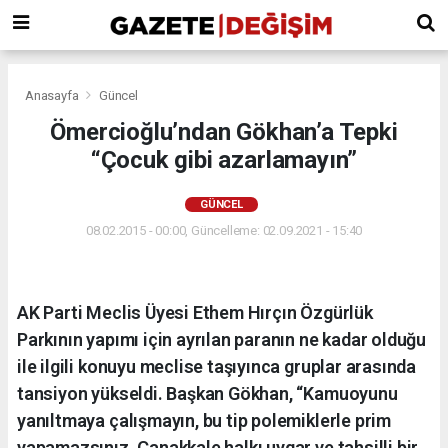
Anasayfa
Güncel
Ömercioğlu’ndan Gökhan’a Tepki
“Çocuk gibi azarlamayın”
GÜNCEL
08.02.2015 - 00:00, Güncelleme: 02.09.2021 - 15:40
AK Parti Meclis Üyesi Ethem Hırçın Özgürlük
Parkının yapımı için ayrılan paranın ne kadar olduğu
ile ilgili konuyu meclise taşıyınca gruplar arasında
tansiyon yükseldi. Başkan Gökhan, “Kamuoyunu
yanıltmaya çalışmayın, bu tip polemiklerle prim
yapamazsınız. Çanakkale halkı uygar ve tahsilli bir