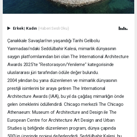
Erkek
|
Kadın
(Haberi Sesli Oku)
Çanakkale Savaşları’nın yaşandığı Tarihi Gelibolu
Yarımadası’ndaki Seddülbahir Kalesi, mimarlık dünyasının
saygın platformlarından biri olan The International Architecture
Awards 2025’te "Restorasyon/Yenileme" kategorisinde
uluslararası jüri tarafından ödüle değer bulundu.
2004 yılından bu yana düzenlenen ve mimarlık dünyasının
prestijli isimlerini bir araya getiren The International
Architecture Awards (IAA), bu yıl da çağdaş mimarlığın önde
gelen örneklerini ödüllendirdi. Chicago merkezli The Chicago
Athenaeum: Museum of Architecture and Design ile The
European Centre for Architecture Art Design and Urban
Studies iş birliğinde düzenlenen program, dünya çapında
500’ün üzerinde projeyi değerlendirdi. Seddülbahir Kalesi, bu