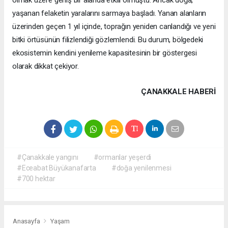
olmak üzere geniş bir alanda etkili olmuştu. Ancak doğa,
yaşanan felaketin yaralarını sarmaya başladı. Yanan alanların
üzerinden geçen 1 yıl içinde, toprağın yeniden canlandığı ve yeni
bitki örtüsünün filizlendiği gözlemlendi. Bu durum, bölgedeki
ekosistemin kendini yenileme kapasitesinin bir göstergesi
olarak dikkat çekiyor.
ÇANAKKALE HABERİ
#Çanakkale yangını
#ormanlar yeşerdi
#Eceabat Büyükanafarta
#doğa yenilenmesi
#700 hektar
Anasayfa
Yaşam