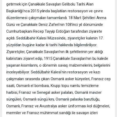
getirmek için Çanakkale Savaşları Gelibolu Tarihi Alan
Başkanlığı’nca 2015 yılında başlatılan restorasyon ve çevre
düzenlemesi çalışmaları tamamlandı. 18 Mart Şehitleri Anma
Günü ve Çanakkale Deniz Zaferi’nin 108’inci yıl dönümünde
Cumhurbaşkanı Recep Tayyip Erdoğan tarafından ziyarete
açıldı. Seddülbahir Kalesi Müzesinde, ziyaretçiler kalenin 17.
yüzyıldan bugüne kadar ki tarihi hakkında bilgilendiriliyor.
Ziyaretçiler, Çanakkale Savaşları’nın ilk şehitlerinin yer aldığı
kabristanı ziyaret edip, 1915 Çanakkale Savaşları’nın bu kalede
yaşanan kısımlarını, o dönemin savaş malzemelerini, belgelerini
inceleyebiliyor. Seddülbahir Kalesi’nin restorasyon ve kazı
çalışmaları sırasında çıkan Osmanlı asker künyeleri, Fransız cep
saati, Osmanlı el bombası, Krupp topu namlu temizleme
harbisi, Fransız ve Senegal asker palaları, Osmanlı mavzer
süngüleri, Osmanlı süngü kını, Osmanlı palaska barutluğu,
Osmanlı, Fransız ve Avustralya asker üniforması kol düğmeleri,
mermiler ve Fransız mühimmat sandığı ile savaşın izleri