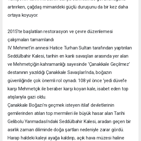
artırırken, çağdaş mimarideki güçlü duruşunu da bir kez daha
ortaya koyuyor.
2015’te başlatılan restorasyon ve çevre düzenlemesi
çalışmaları tamamlandı
IV. Mehmet’in annesi Hatice Turhan Sultan tarafından yaptırılan
Seddülbahir Kalesi, tarihin en kanlı savaşları arasında yer alan
ve Mehmetçiğin kahramanlığı sayesinde ’Çanakkale Geçilmez’
destanının yazıldığı Çanakkale Savaşları’nda, boğazın
güvenliğinde çok önemli rol oynadı. 108 yıl önce ’yedi düvel’e
karşı Mehmetçik ile beraber karşı koyan kale, isabet eden top
atışlarıyla gazi oldu.
Çanakkale Boğazı’nı geçmek isteyen itilaf devletlerinin
gemilerinden atılan top mermileri ile büyük hasar alan Tarihi
Gelibolu Yarımadası’ndaki Seddülbahir Kalesi, aradan geçen bir
asırlık zaman diliminde doğa şartları nedeniyle zarar gördü.
Harap haldeki kaleyi ayağa kaldırıp, açık hava müzesi haline