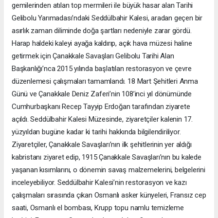
gemilerinden atılan top mermileri ile büyük hasar alan Tarihi
Gelibolu Yarımadası’ndaki Seddülbahir Kalesi, aradan geçen bir
asırlık zaman diliminde doğa şartları nedeniyle zarar gördü.
Harap haldeki kaleyi ayağa kaldırıp, açık hava müzesi haline
getirmek için Çanakkale Savaşları Gelibolu Tarihi Alan
Başkanlığı’nca 2015 yılında başlatılan restorasyon ve çevre
düzenlemesi çalışmaları tamamlandı. 18 Mart Şehitleri Anma
Günü ve Çanakkale Deniz Zaferi’nin 108’inci yıl dönümünde
Cumhurbaşkanı Recep Tayyip Erdoğan tarafından ziyarete
açıldı. Seddülbahir Kalesi Müzesinde, ziyaretçiler kalenin 17.
yüzyıldan bugüne kadar ki tarihi hakkında bilgilendiriliyor.
Ziyaretçiler, Çanakkale Savaşları’nın ilk şehitlerinin yer aldığı
kabristanı ziyaret edip, 1915 Çanakkale Savaşları’nın bu kalede
yaşanan kısımlarını, o dönemin savaş malzemelerini, belgelerini
inceleyebiliyor. Seddülbahir Kalesi’nin restorasyon ve kazı
çalışmaları sırasında çıkan Osmanlı asker künyeleri, Fransız cep
saati, Osmanlı el bombası, Krupp topu namlu temizleme