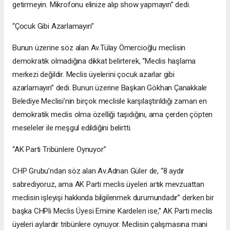
getirmeyin. Mikrofonu elinize alıp show yapmayın” dedi.
“Çocuk Gibi Azarlamayın”
Bunun üzerine söz alan Av.Tülay Ömercioğlu meclisin
demokratik olmadığına dikkat belirterek, “Meclis haşlama
merkezi değildir. Meclis üyelerini çocuk azarlar gibi
azarlamayın” dedi. Bunun üzerine Başkan Gökhan Çanakkale
Belediye Meclisi’nin birçok meclisle karşılaştırıldığı zaman en
demokratik meclis olma özelliği taşıdığını, ama çerden çöpten
meseleler ile meşgul edildiğini belirtti.
“AK Parti Tribünlere Oynuyor”
CHP Grubu’ndan söz alan Av.Adnan Güler de, “8 aydır
sabrediyoruz, ama AK Parti meclis üyeleri artık mevzuattan
meclisin işleyişi hakkında bilgilenmek durumundadır” derken bir
başka CHPli Meclis Üyesi Emine Kardelen ise,” AK Parti meclis
üyeleri aylardır tribünlere oynuyor. Meclisin çalışmasına mani