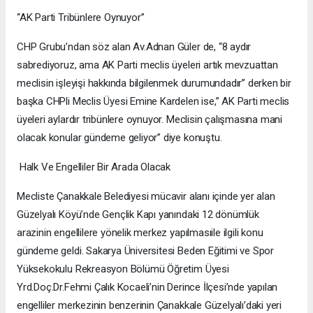
“AK Parti Tribünlere Oynuyor”
CHP Grubu’ndan söz alan Av.Adnan Güler de, “8 aydır
sabrediyoruz, ama AK Parti meclis üyeleri artık mevzuattan
meclisin işleyişi hakkında bilgilenmek durumundadır” derken bir
başka CHPli Meclis Üyesi Emine Kardelen ise,” AK Parti meclis
üyeleri aylardır tribünlere oynuyor. Meclisin çalışmasına mani
olacak konular gündeme geliyor” diye konuştu.
Halk Ve Engelliler Bir Arada Olacak
Mecliste Çanakkale Belediyesi mücavir alanı içinde yer alan
Güzelyalı Köyü’nde Gençlik Kapı yanındaki 12 dönümlük
arazinin engellilere yönelik merkez yapılmasıile ilgili konu
gündeme geldi. Sakarya Üniversitesi Beden Eğitimi ve Spor
Yüksekokulu Rekreasyon Bölümü Öğretim Üyesi
Yrd.Doç.Dr.Fehmi Çalık Kocaeli’nin Derince İlçesi’nde yapılan
engelliler merkezinin benzerinin Çanakkale Güzelyalı’daki yeri