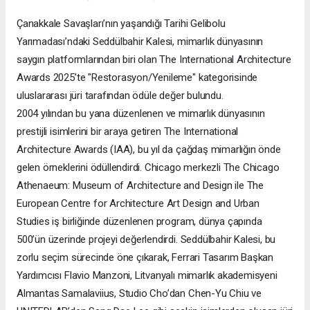
Çanakkale Savaşları’nın yaşandığı Tarihi Gelibolu
Yarımadası’ndaki Seddülbahir Kalesi, mimarlık dünyasının
saygın platformlarından biri olan The International Architecture
Awards 2025’te "Restorasyon/Yenileme" kategorisinde
uluslararası jüri tarafından ödüle değer bulundu.
2004 yılından bu yana düzenlenen ve mimarlık dünyasının
prestijli isimlerini bir araya getiren The International
Architecture Awards (IAA), bu yıl da çağdaş mimarlığın önde
gelen örneklerini ödüllendirdi. Chicago merkezli The Chicago
Athenaeum: Museum of Architecture and Design ile The
European Centre for Architecture Art Design and Urban
Studies iş birliğinde düzenlenen program, dünya çapında
500’ün üzerinde projeyi değerlendirdi. Seddülbahir Kalesi, bu
zorlu seçim sürecinde öne çıkarak, Ferrari Tasarım Başkan
Yardımcısı Flavio Manzoni, Litvanyalı mimarlık akademisyeni
Almantas Samalaviius, Studio Cho’dan Chen-Yu Chiu ve