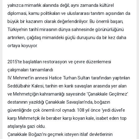
yalnızca mimarlık alanında değil; aynı zamanda kültürel
diplomasi, kamu politikaları ve uluslararası tanıtım açısından da
büyük bir kazanım olarak değerlendiriliyor. Bu önemli başarı,
Türkiye’nin tarihî mirasının dünya sahnesinde görünürlüğünü
artırırken, çağdaş mimarideki güçlü duruşunu da bir kez daha
ortaya koyuyor.
2015’te başlatılan restorasyon ve çevre düzenlemesi
çalışmaları tamamlandı
IV. Mehmet’in annesi Hatice Turhan Sultan tarafından yaptırılan
Seddülbahir Kalesi, tarihin en kanlı savaşları arasında yer alan
ve Mehmetçiğin kahramanlığı sayesinde ’Çanakkale Geçilmez’
destanının yazıldığı Çanakkale Savaşları’nda, boğazın
güvenliğinde çok önemli rol oynadı. 108 yıl önce ’yedi düvel’e
karşı Mehmetçik ile beraber karşı koyan kale, isabet eden top
atışlarıyla gazi oldu.
Çanakkale Boğazı’nı geçmek isteyen itilaf devletlerinin