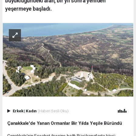
büyüklüğündeki alan, bir yıl sonra yeniden
yeşermeye başladı.
Erkek
|
Kadın
(Haberi Sesli Oku)
Çanakkale'de Yanan Ormanlar Bir Yılda Yeşile Büründü