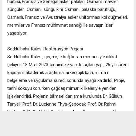
harbisi, Fransız ve Senegal asker palaları, Osmanlı mavzer
süngüleri, Osmanlı süngü kını, Osmanlı palaska barutluğu,
Osmanlı, Fransız ve Avustralya asker üniforması kol düğmeleri,
mermiler ve Fransız mühimmat sandığı ile savaşın izleri
yaşatılıyor.
Seddülbahir Kalesi Restorasyon Projesi
Seddülbahir Kalesi, geçmişle bağ kuran mimarisiyle dikkat
çekiyor. 18 Mart 2023 tarihinde ziyarete açılan yapı, 26 yıl süren
kapsamlı akademik araştırma, arkeolojik kazı, mimari
belgeleme ve uygulama süreci sonunda ayağa kaldırıldı. Proje,
tarihî dokuyu korurken çağdaş mimarlık ilkeleriyle yeniden
işlevlendirildi. Projenin bilimsel danışma kurulunda Dr. Gülsün
Tanyeli, Prof. Dr. Lucienne Thys-Şenocak, Prof. Dr. Rahmi
Nurhan Çelik, Dr. Haluk Sesigür ve Arzu Özsavaşcı yer aldı.
Mimari projeyi ise Yusuf Burak Dolu (KOOP Mimarlık) ve Arzu
Özsavaşcı (AOMTD) üstlendi. Uygulama, ABMA Restorasyon
tarafından gerçekleştirildi.