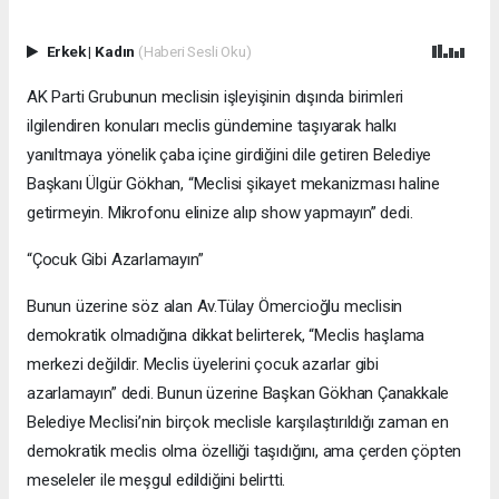
Erkek
|
Kadın
(Haberi Sesli Oku)
AK Parti Grubunun meclisin işleyişinin dışında birimleri
ilgilendiren konuları meclis gündemine taşıyarak halkı
yanıltmaya yönelik çaba içine girdiğini dile getiren Belediye
Başkanı Ülgür Gökhan, “Meclisi şikayet mekanizması haline
getirmeyin. Mikrofonu elinize alıp show yapmayın” dedi.
“Çocuk Gibi Azarlamayın”
Bunun üzerine söz alan Av.Tülay Ömercioğlu meclisin
demokratik olmadığına dikkat belirterek, “Meclis haşlama
merkezi değildir. Meclis üyelerini çocuk azarlar gibi
azarlamayın” dedi. Bunun üzerine Başkan Gökhan Çanakkale
Belediye Meclisi’nin birçok meclisle karşılaştırıldığı zaman en
demokratik meclis olma özelliği taşıdığını, ama çerden çöpten
meseleler ile meşgul edildiğini belirtti.