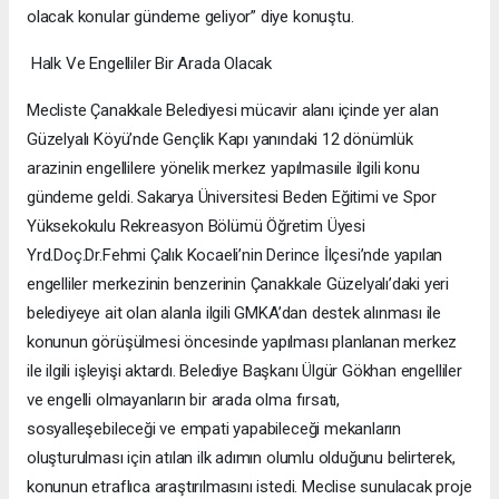
olacak konular gündeme geliyor” diye konuştu.
Halk Ve Engelliler Bir Arada Olacak
Mecliste Çanakkale Belediyesi mücavir alanı içinde yer alan
Güzelyalı Köyü’nde Gençlik Kapı yanındaki 12 dönümlük
arazinin engellilere yönelik merkez yapılmasıile ilgili konu
gündeme geldi. Sakarya Üniversitesi Beden Eğitimi ve Spor
Yüksekokulu Rekreasyon Bölümü Öğretim Üyesi
Yrd.Doç.Dr.Fehmi Çalık Kocaeli’nin Derince İlçesi’nde yapılan
engelliler merkezinin benzerinin Çanakkale Güzelyalı’daki yeri
belediyeye ait olan alanla ilgili GMKA’dan destek alınması ile
konunun görüşülmesi öncesinde yapılması planlanan merkez
ile ilgili işleyişi aktardı. Belediye Başkanı Ülgür Gökhan engelliler
ve engelli olmayanların bir arada olma fırsatı,
sosyalleşebileceği ve empati yapabileceği mekanların
oluşturulması için atılan ilk adımın olumlu olduğunu belirterek,
konunun etraflıca araştırılmasını istedi. Meclise sunulacak proje