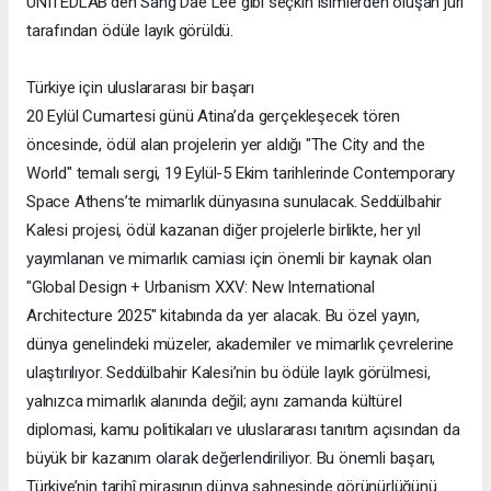
UNITEDLAB’den Sang Dae Lee gibi seçkin isimlerden oluşan jüri
tarafından ödüle layık görüldü.
Türkiye için uluslararası bir başarı
20 Eylül Cumartesi günü Atina’da gerçekleşecek tören
öncesinde, ödül alan projelerin yer aldığı "The City and the
World" temalı sergi, 19 Eylül-5 Ekim tarihlerinde Contemporary
Space Athens’te mimarlık dünyasına sunulacak. Seddülbahir
Kalesi projesi, ödül kazanan diğer projelerle birlikte, her yıl
yayımlanan ve mimarlık camiası için önemli bir kaynak olan
"Global Design + Urbanism XXV: New International
Architecture 2025" kitabında da yer alacak. Bu özel yayın,
dünya genelindeki müzeler, akademiler ve mimarlık çevrelerine
ulaştırılıyor. Seddülbahir Kalesi’nin bu ödüle layık görülmesi,
yalnızca mimarlık alanında değil; aynı zamanda kültürel
diplomasi, kamu politikaları ve uluslararası tanıtım açısından da
büyük bir kazanım olarak değerlendiriliyor. Bu önemli başarı,
Türkiye’nin tarihî mirasının dünya sahnesinde görünürlüğünü