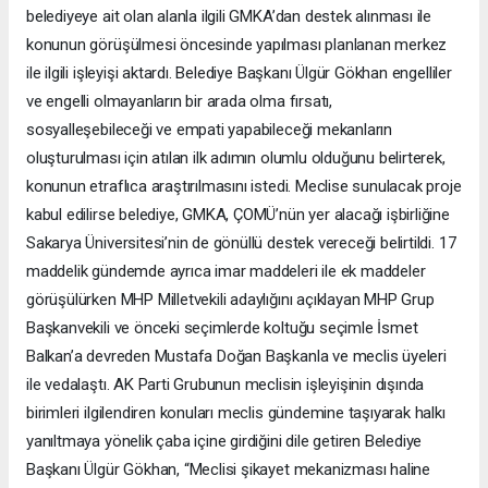
belediyeye ait olan alanla ilgili GMKA’dan destek alınması ile
konunun görüşülmesi öncesinde yapılması planlanan merkez
ile ilgili işleyişi aktardı. Belediye Başkanı Ülgür Gökhan engelliler
ve engelli olmayanların bir arada olma fırsatı,
sosyalleşebileceği ve empati yapabileceği mekanların
oluşturulması için atılan ilk adımın olumlu olduğunu belirterek,
konunun etraflıca araştırılmasını istedi. Meclise sunulacak proje
kabul edilirse belediye, GMKA, ÇOMÜ’nün yer alacağı işbirliğine
Sakarya Üniversitesi’nin de gönüllü destek vereceği belirtildi. 17
maddelik gündemde ayrıca imar maddeleri ile ek maddeler
görüşülürken MHP Milletvekili adaylığını açıklayan MHP Grup
Başkanvekili ve önceki seçimlerde koltuğu seçimle İsmet
Balkan’a devreden Mustafa Doğan Başkanla ve meclis üyeleri
ile vedalaştı. AK Parti Grubunun meclisin işleyişinin dışında
birimleri ilgilendiren konuları meclis gündemine taşıyarak halkı
yanıltmaya yönelik çaba içine girdiğini dile getiren Belediye
Başkanı Ülgür Gökhan, “Meclisi şikayet mekanizması haline