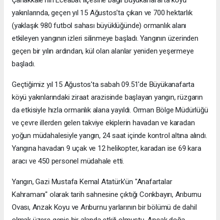
Çanakkale'nin Eceabat ilçesine bağlı Büyükanafarta köyü
yakınlarında, geçen yıl 15 Ağustos'ta çıkan ve 700 hektarlık
(yaklaşık 980 futbol sahası büyüklüğünde) ormanlık alanı
etkileyen yangının izleri silinmeye başladı. Yangının üzerinden
geçen bir yılın ardından, kül olan alanlar yeniden yeşermeye
başladı.
Geçtiğimiz yıl 15 Ağustos'ta sabah 09.51'de Büyükanafarta
köyü yakınlarındaki ziraat arazisinde başlayan yangın, rüzgarın
da etkisiyle hızla ormanlık alana yayıldı. Orman Bölge Müdürlüğü
ve çevre illerden gelen takviye ekiplerin havadan ve karadan
yoğun müdahalesiyle yangın, 24 saat içinde kontrol altına alındı.
Yangına havadan 9 uçak ve 12 helikopter, karadan ise 69 kara
aracı ve 450 personel müdahale etti.
Yangın, Gazi Mustafa Kemal Atatürk'ün "Anafartalar
Kahramanı" olarak tarih sahnesine çıktığı Conkbayırı, Arıburnu
Ovası, Anzak Koyu ve Arıburnu yarlarının bir bölümü de dahil