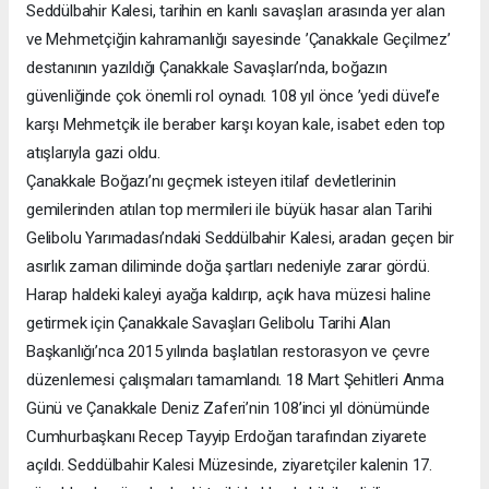
Seddülbahir Kalesi, tarihin en kanlı savaşları arasında yer alan
ve Mehmetçiğin kahramanlığı sayesinde ’Çanakkale Geçilmez’
destanının yazıldığı Çanakkale Savaşları’nda, boğazın
güvenliğinde çok önemli rol oynadı. 108 yıl önce ’yedi düvel’e
karşı Mehmetçik ile beraber karşı koyan kale, isabet eden top
atışlarıyla gazi oldu.
Çanakkale Boğazı’nı geçmek isteyen itilaf devletlerinin
gemilerinden atılan top mermileri ile büyük hasar alan Tarihi
Gelibolu Yarımadası’ndaki Seddülbahir Kalesi, aradan geçen bir
asırlık zaman diliminde doğa şartları nedeniyle zarar gördü.
Harap haldeki kaleyi ayağa kaldırıp, açık hava müzesi haline
getirmek için Çanakkale Savaşları Gelibolu Tarihi Alan
Başkanlığı’nca 2015 yılında başlatılan restorasyon ve çevre
düzenlemesi çalışmaları tamamlandı. 18 Mart Şehitleri Anma
Günü ve Çanakkale Deniz Zaferi’nin 108’inci yıl dönümünde
Cumhurbaşkanı Recep Tayyip Erdoğan tarafından ziyarete
açıldı. Seddülbahir Kalesi Müzesinde, ziyaretçiler kalenin 17.