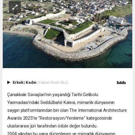
Erkek
|
Kadın
(Haberi Sesli Oku)
Çanakkale Savaşları’nın yaşandığı Tarihi Gelibolu
Yarımadası’ndaki Seddülbahir Kalesi, mimarlık dünyasının
saygın platformlarından biri olan The International Architecture
Awards 2025’te "Restorasyon/Yenileme" kategorisinde
uluslararası jüri tarafından ödüle değer bulundu.
2004 yılından bu yana düzenlenen ve mimarlık dünyasının