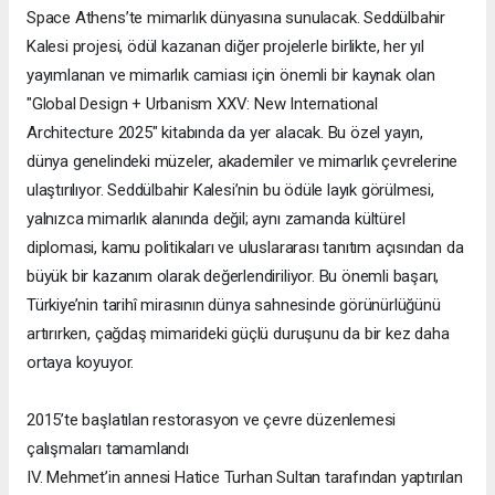
Space Athens’te mimarlık dünyasına sunulacak. Seddülbahir
Kalesi projesi, ödül kazanan diğer projelerle birlikte, her yıl
yayımlanan ve mimarlık camiası için önemli bir kaynak olan
"Global Design + Urbanism XXV: New International
Architecture 2025" kitabında da yer alacak. Bu özel yayın,
dünya genelindeki müzeler, akademiler ve mimarlık çevrelerine
ulaştırılıyor. Seddülbahir Kalesi’nin bu ödüle layık görülmesi,
yalnızca mimarlık alanında değil; aynı zamanda kültürel
diplomasi, kamu politikaları ve uluslararası tanıtım açısından da
büyük bir kazanım olarak değerlendiriliyor. Bu önemli başarı,
Türkiye’nin tarihî mirasının dünya sahnesinde görünürlüğünü
artırırken, çağdaş mimarideki güçlü duruşunu da bir kez daha
ortaya koyuyor.
2015’te başlatılan restorasyon ve çevre düzenlemesi
çalışmaları tamamlandı
IV. Mehmet’in annesi Hatice Turhan Sultan tarafından yaptırılan