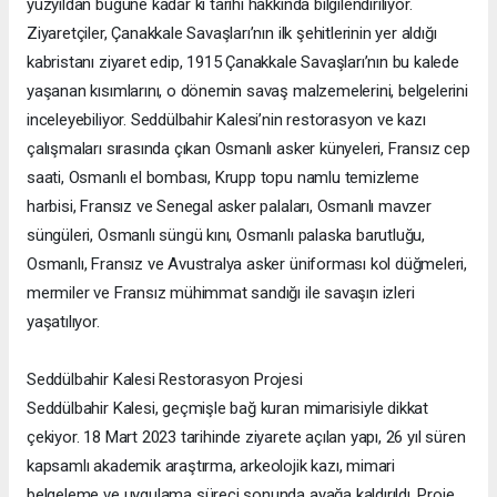
yüzyıldan bugüne kadar ki tarihi hakkında bilgilendiriliyor.
Ziyaretçiler, Çanakkale Savaşları’nın ilk şehitlerinin yer aldığı
kabristanı ziyaret edip, 1915 Çanakkale Savaşları’nın bu kalede
yaşanan kısımlarını, o dönemin savaş malzemelerini, belgelerini
inceleyebiliyor. Seddülbahir Kalesi’nin restorasyon ve kazı
çalışmaları sırasında çıkan Osmanlı asker künyeleri, Fransız cep
saati, Osmanlı el bombası, Krupp topu namlu temizleme
harbisi, Fransız ve Senegal asker palaları, Osmanlı mavzer
süngüleri, Osmanlı süngü kını, Osmanlı palaska barutluğu,
Osmanlı, Fransız ve Avustralya asker üniforması kol düğmeleri,
mermiler ve Fransız mühimmat sandığı ile savaşın izleri
yaşatılıyor.
Seddülbahir Kalesi Restorasyon Projesi
Seddülbahir Kalesi, geçmişle bağ kuran mimarisiyle dikkat
çekiyor. 18 Mart 2023 tarihinde ziyarete açılan yapı, 26 yıl süren
kapsamlı akademik araştırma, arkeolojik kazı, mimari
belgeleme ve uygulama süreci sonunda ayağa kaldırıldı. Proje,