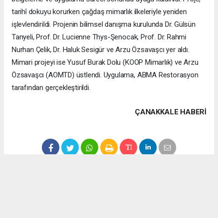
tarihî dokuyu korurken çağdaş mimarlık ilkeleriyle yeniden
işlevlendirildi. Projenin bilimsel danışma kurulunda Dr. Gülsün
Tanyeli, Prof. Dr. Lucienne Thys-Şenocak, Prof. Dr. Rahmi
Nurhan Çelik, Dr. Haluk Sesigür ve Arzu Özsavaşcı yer aldı.
Mimari projeyi ise Yusuf Burak Dolu (KOOP Mimarlık) ve Arzu
Özsavaşcı (AOMTD) üstlendi. Uygulama, ABMA Restorasyon
tarafından gerçekleştirildi.
ÇANAKKALE HABERİ
haber paketi
haber scripti
haber yazılımı