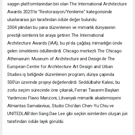
saygın platformlarından biri olan The International Architecture
Awards 2025’te "Restorasyon/Yenileme" kategorisinde
uluslararası jüri tarafından ödüle değer bulundu.
2004 yılından bu yana düzenlenen ve mimarlık dünyasının
prestijli isimlerini bir araya getiren The International
Architecture Awards (IAA), bu yıl da çağdaş mimarlığın önde
gelen örneklerini ödüllendirdi. Chicago merkezli The Chicago
Athenaeum: Museum of Architecture and Design ile The
European Centre for Architecture Art Design and Urban
Studies iş birliğinde düzenlenen program, dünya çapında
500’ün üzerinde projeyi değerlendirdi. Seddülbahir Kalesi, bu
zorlu seçim sürecinde öne çıkarak, Ferrari Tasarım Başkan
Yardımcısı Flavio Manzoni, Litvanyalı mimarlık akademisyeni
Almantas Samalaviius, Studio Cho’dan Chen-Yu Chiu ve
UNITEDLAB’den Sang Dae Lee gibi seçkin isimlerden oluşan jüri
tarafından ödüle layık görüldü.