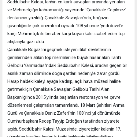
Seddülbahir Kalesi, tarihin en kanlı savaşları arasında yer alan
ve Mehmetçiğin kahramanlığı sayesinde ’Çanakkale Geçilmez’
destanının yazıldığı Çanakkale Savaşları’nda, boğazın
güvenliğinde çok önemli rol oynadı. 108 yıl önce ’yedi düvel’e
karşı Mehmetçik ile beraber karşı koyan kale, isabet eden top
atışlarıyla gazi oldu.
Çanakkale Boğazı’nı geçmek isteyen itilaf devletlerinin
gemilerinden atılan top mermileri ile büyük hasar alan Tarihi
Gelibolu Yarımadası’ndaki Seddülbahir Kalesi, aradan geçen bir
asırlık zaman diliminde doğa şartları nedeniyle zarar gördü.
Harap haldeki kaleyi ayağa kaldırıp, açık hava müzesi haline
getirmek için Çanakkale Savaşları Gelibolu Tarihi Alan
Başkanlığı’nca 2015 yılında başlatılan restorasyon ve çevre
düzenlemesi çalışmaları tamamlandı. 18 Mart Şehitleri Anma
Günü ve Çanakkale Deniz Zaferi’nin 108’inci yıl dönümünde
Cumhurbaşkanı Recep Tayyip Erdoğan tarafından ziyarete
açıldı. Seddülbahir Kalesi Müzesinde, ziyaretçiler kalenin 17.