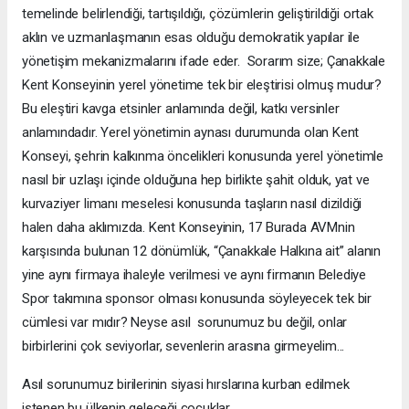
temelinde belirlendiği, tartışıldığı, çözümlerin geliştirildiği ortak
aklın ve uzmanlaşmanın esas olduğu demokratik yapılar ile
yönetişim mekanizmalarını ifade eder. Sorarım size; Çanakkale
Kent Konseyinin yerel yönetime tek bir eleştirisi olmuş mudur?
Bu eleştiri kavga etsinler anlamında değil, katkı versinler
anlamındadır. Yerel yönetimin aynası durumunda olan Kent
Konseyi, şehrin kalkınma öncelikleri konusunda yerel yönetimle
nasıl bir uzlaşı içinde olduğuna hep birlikte şahit olduk, yat ve
kurvaziyer limanı meselesi konusunda taşların nasıl dizildiği
halen daha aklımızda. Kent Konseyinin, 17 Burada AVMnin
karşısında bulunan 12 dönümlük, “Çanakkale Halkına ait” alanın
yine aynı firmaya ihaleyle verilmesi ve aynı firmanın Belediye
Spor takımına sponsor olması konusunda söyleyecek tek bir
cümlesi var mıdır? Neyse asıl sorunumuz bu değil, onlar
birbirlerini çok seviyorlar, sevenlerin arasına girmeyelim...
Asıl sorunumuz birilerinin siyasi hırslarına kurban edilmek
istenen bu ülkenin geleceği çocuklar.