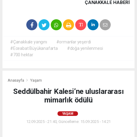
ÇANAKKALE HABERİ
#Çanakkale yangını
#ormanlar yeşerdi
#Eceabat Büyükanafarta
#doğa yenilenmesi
#700 hektar
Anasayfa
Yaşam
Seddülbahir Kalesi’ne uluslararası
mimarlık ödülü
YAŞAM
12.09.2025 - 21:40, Güncelleme: 15.09.2025 - 14:21