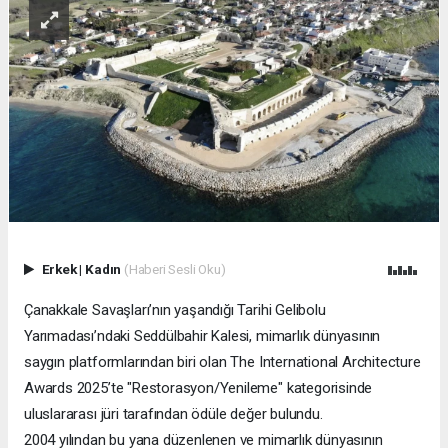
Erkek
|
Kadın
(Haberi Sesli Oku)
Çanakkale Savaşları’nın yaşandığı Tarihi Gelibolu
Yarımadası’ndaki Seddülbahir Kalesi, mimarlık dünyasının
saygın platformlarından biri olan The International Architecture
Awards 2025’te "Restorasyon/Yenileme" kategorisinde
uluslararası jüri tarafından ödüle değer bulundu.
2004 yılından bu yana düzenlenen ve mimarlık dünyasının