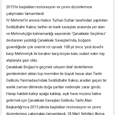
2015’te başlatılan restorasyon ve çevre düzenlemesi
çalışmaları tamamlandı
IV. Mehmet’in annesi Hatice Turhan Sultan tarafından yaptırılan
Seddülbahir Kalesi, tarihin en kanlı savaşları arasında yer alan
ve Mehmetçiğin kahramanlığı sayesinde ’Çanakkale Geçilmez’
destanının yazıldığı Çanakkale Savaşları’nda, boğazın
güvenliğinde çok önemli rol oynadı. 108 yıl önce ’yedi düvel’e
karşı Mehmetçik ile beraber karşı koyan kale, isabet eden top
atışlarıyla gazi oldu.
Çanakkale Boğazı’nı geçmek isteyen itilaf devletlerinin
gemilerinden atılan top mermileri ile büyük hasar alan Tarihi
Gelibolu Yarımadası’ndaki Seddülbahir Kalesi, aradan geçen bir
asırlık zaman diliminde doğa şartları nedeniyle zarar gördü.
Harap haldeki kaleyi ayağa kaldırıp, açık hava müzesi haline
getirmek için Çanakkale Savaşları Gelibolu Tarihi Alan
Başkanlığı’nca 2015 yılında başlatılan restorasyon ve çevre
düzenlemesi çalışmaları tamamlandı. 18 Mart Şehitleri Anma