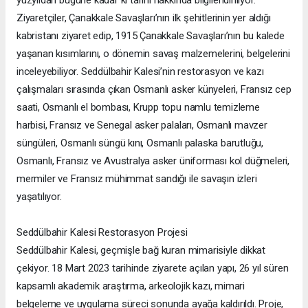
yüzyıldan bugüne kadar ki tarihi hakkında bilgilendiriliyor.
Ziyaretçiler, Çanakkale Savaşları’nın ilk şehitlerinin yer aldığı
kabristanı ziyaret edip, 1915 Çanakkale Savaşları’nın bu kalede
yaşanan kısımlarını, o dönemin savaş malzemelerini, belgelerini
inceleyebiliyor. Seddülbahir Kalesi’nin restorasyon ve kazı
çalışmaları sırasında çıkan Osmanlı asker künyeleri, Fransız cep
saati, Osmanlı el bombası, Krupp topu namlu temizleme
harbisi, Fransız ve Senegal asker palaları, Osmanlı mavzer
süngüleri, Osmanlı süngü kını, Osmanlı palaska barutluğu,
Osmanlı, Fransız ve Avustralya asker üniforması kol düğmeleri,
mermiler ve Fransız mühimmat sandığı ile savaşın izleri
yaşatılıyor.
Seddülbahir Kalesi Restorasyon Projesi
Seddülbahir Kalesi, geçmişle bağ kuran mimarisiyle dikkat
çekiyor. 18 Mart 2023 tarihinde ziyarete açılan yapı, 26 yıl süren
kapsamlı akademik araştırma, arkeolojik kazı, mimari
belgeleme ve uygulama süreci sonunda ayağa kaldırıldı. Proje,