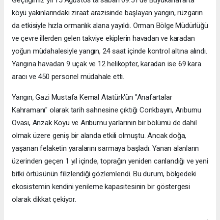
Geçtiğimiz yıl 15 Ağustos'ta sabah 09.51'de Büyükanafarta
köyü yakınlarındaki ziraat arazisinde başlayan yangın, rüzgarın
da etkisiyle hızla ormanlık alana yayıldı. Orman Bölge Müdürlüğü
ve çevre illerden gelen takviye ekiplerin havadan ve karadan
yoğun müdahalesiyle yangın, 24 saat içinde kontrol altına alındı.
Yangına havadan 9 uçak ve 12 helikopter, karadan ise 69 kara
aracı ve 450 personel müdahale etti.
Yangın, Gazi Mustafa Kemal Atatürk'ün "Anafartalar
Kahramanı" olarak tarih sahnesine çıktığı Conkbayırı, Arıburnu
Ovası, Anzak Koyu ve Arıburnu yarlarının bir bölümü de dahil
olmak üzere geniş bir alanda etkili olmuştu. Ancak doğa,
yaşanan felaketin yaralarını sarmaya başladı. Yanan alanların
üzerinden geçen 1 yıl içinde, toprağın yeniden canlandığı ve yeni
bitki örtüsünün filizlendiği gözlemlendi. Bu durum, bölgedeki
ekosistemin kendini yenileme kapasitesinin bir göstergesi
olarak dikkat çekiyor.