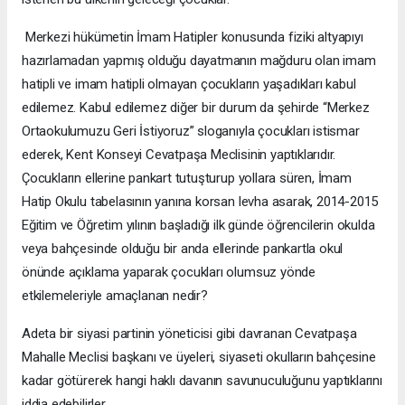
Merkezi hükümetin İmam Hatipler konusunda fiziki altyapıyı
hazırlamadan yapmış olduğu dayatmanın mağduru olan imam
hatipli ve imam hatipli olmayan çocukların yaşadıkları kabul
edilemez. Kabul edilemez diğer bir durum da şehirde “Merkez
Ortaokulumuzu Geri İstiyoruz” sloganıyla çocukları istismar
ederek, Kent Konseyi Cevatpaşa Meclisinin yaptıklarıdır.
Çocukların ellerine pankart tutuşturup yollara süren, İmam
Hatip Okulu tabelasının yanına korsan levha asarak, 2014-2015
Eğitim ve Öğretim yılının başladığı ilk günde öğrencilerin okulda
veya bahçesinde olduğu bir anda ellerinde pankartla okul
önünde açıklama yaparak çocukları olumsuz yönde
etkilemeleriyle amaçlanan nedir?
Adeta bir siyasi partinin yöneticisi gibi davranan Cevatpaşa
Mahalle Meclisi başkanı ve üyeleri, siyaseti okulların bahçesine
kadar götürerek hangi haklı davanın savunuculuğunu yaptıklarını
iddia edebilirler.