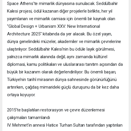
Space Athens’te mimarlık dünyasına sunulacak. Seddülbahir
Kalesi projesi, ödül kazanan diğer projelerle birlikte, her yıl
yayımlanan ve mimarlık camiası için önemli bir kaynak olan
"Global Design + Urbanism XXV: New International
Architecture 2025" kitabında da yer alacak. Bu özel yayın,
dünya genelindeki müzeler, akademiler ve mimarlık çevrelerine
ulaştırılıyor. Seddülbahir Kalesi’nin bu ödüle layık görülmesi,
yalnızca mimarlık alanında değil; aynı zamanda kültürel
diplomasi, kamu politikaları ve uluslararası tanıtım açısından da
büyük bir kazanım olarak değerlendiriliyor. Bu önemli başarı,
Türkiye’nin tarihî mirasının dünya sahnesinde görünürlüğünü
artırırken, çağdaş mimarideki güçlü duruşunu da bir kez daha
ortaya koyuyor.
2015’te başlatılan restorasyon ve çevre düzenlemesi
çalışmaları tamamlandı
IV. Mehmet’in annesi Hatice Turhan Sultan tarafından yaptırılan