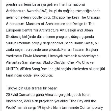
prestijli isimlerini bir araya getiren The International
Architecture Awards (IAA), bu yıl da çağdaş mimarlığın önde
gelen örneklerini ödüllendirdi. Chicago merkezli The Chicago
Athenaeum: Museum of Architecture and Design ile The
European Centre for Architecture Art Design and Urban
Studies iş birliğinde düzenlenen program, dünya çapında
500’ün üzerinde projeyi değerlendirdi. Seddülbahir Kalesi, bu
zorlu seçim sürecinde öne çıkarak, Ferrari Tasarım Başkan
Yardımcısı Flavio Manzoni, Litvanyalı mimarlık akademisyeni
Almantas Samalaviius, Studio Cho’dan Chen-Yu Chiu ve
UNITEDLAB’den Sang Dae Lee gibi seçkin isimlerden oluşan jüri
tarafından ödüle layık görüldü.
Türkiye için uluslararası bir başarı
20 Eylül Cumartesi günü Atina’da gerçekleşecek tören
öncesinde, ödül alan projelerin yer aldığı "The City and the
World" temalı sergi, 19 Eylül-5 Ekim tarihlerinde Contemporary