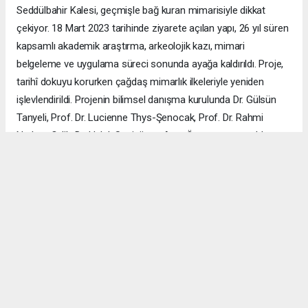
Seddülbahir Kalesi, geçmişle bağ kuran mimarisiyle dikkat
çekiyor. 18 Mart 2023 tarihinde ziyarete açılan yapı, 26 yıl süren
kapsamlı akademik araştırma, arkeolojik kazı, mimari
belgeleme ve uygulama süreci sonunda ayağa kaldırıldı. Proje,
tarihî dokuyu korurken çağdaş mimarlık ilkeleriyle yeniden
işlevlendirildi. Projenin bilimsel danışma kurulunda Dr. Gülsün
Tanyeli, Prof. Dr. Lucienne Thys-Şenocak, Prof. Dr. Rahmi
Nurhan Çelik, Dr. Haluk Sesigür ve Arzu Özsavaşcı yer aldı.
Mimari projeyi ise Yusuf Burak Dolu (KOOP Mimarlık) ve Arzu
Özsavaşcı (AOMTD) üstlendi. Uygulama, ABMA Restorasyon
tarafından gerçekleştirildi.
ÇANAKKALE HABERİ