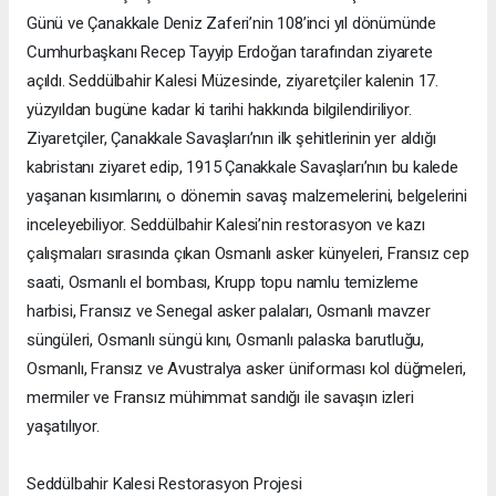
Günü ve Çanakkale Deniz Zaferi’nin 108’inci yıl dönümünde
Cumhurbaşkanı Recep Tayyip Erdoğan tarafından ziyarete
açıldı. Seddülbahir Kalesi Müzesinde, ziyaretçiler kalenin 17.
yüzyıldan bugüne kadar ki tarihi hakkında bilgilendiriliyor.
Ziyaretçiler, Çanakkale Savaşları’nın ilk şehitlerinin yer aldığı
kabristanı ziyaret edip, 1915 Çanakkale Savaşları’nın bu kalede
yaşanan kısımlarını, o dönemin savaş malzemelerini, belgelerini
inceleyebiliyor. Seddülbahir Kalesi’nin restorasyon ve kazı
çalışmaları sırasında çıkan Osmanlı asker künyeleri, Fransız cep
saati, Osmanlı el bombası, Krupp topu namlu temizleme
harbisi, Fransız ve Senegal asker palaları, Osmanlı mavzer
süngüleri, Osmanlı süngü kını, Osmanlı palaska barutluğu,
Osmanlı, Fransız ve Avustralya asker üniforması kol düğmeleri,
mermiler ve Fransız mühimmat sandığı ile savaşın izleri
yaşatılıyor.
Seddülbahir Kalesi Restorasyon Projesi