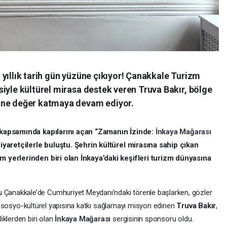
yıllık tarih gün yüzüne çıkıyor! Çanakkale Turizm
iyle kültürel mirasa destek veren Truva Bakır, bölge
ine değer katmaya devam ediyor.
i kapsamında kapılarını açan “Zamanın İzinde:
İnkaya Mağarası
ziyaretçilerle buluştu. Şehrin kültürel mirasına sahip çıkan
m yerlerinden biri olan İnkaya’daki keşifleri turizm dünyasına
 Çanakkale’de Cumhuriyet Meydanı’ndaki törenle başlarken, gözler
nin sosyo-kültürel yapısına katkı sağlamayı misyon edinen
Truva Bakır
,
iklerden biri olan
İnkaya Mağarası
sergisinin sponsoru oldu.