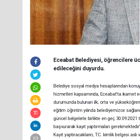
Eceabat Belediyesi, öğrencilere ü
edileceğini duyurdu.
Belediye sosyal medya hesaplarından konuyla
hizmetleri kapsamında, Eceabat’ta ikamet ed
durumunda bulunan ilk, orta ve yükseköğreni
eğitim öğretim yılında belediyemizce sağlan
güncel belgelerle birlikte en geç 30.09.2021 
başvurarak kayıt yaptırmaları gerekmektedir” 
Kayıt yaptıracakların, T.C. kimlik belgesi aslı