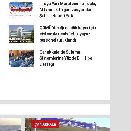
Troya Yarı Maratonu'na Tepki,
Milyonluk Organizasyondan
Şehrin Haberi Yok
ÇOMÜ’de öğrencilik kaydı için
sistemde usulsüzlük yapan
personel tutuklandı
Çanakkale’de Sulama
Sistemlerine Yüzde Elli Hibe
Desteği
ÇANAKKALE