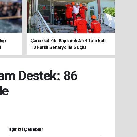
ığı
Çanakkale’de Kapsamlı Afet Tatbikatı,
1
10 Farklı Senaryo İle Güçlü
Koordinasyon
Tam Destek: 86
de
İlginizi Çekebilir