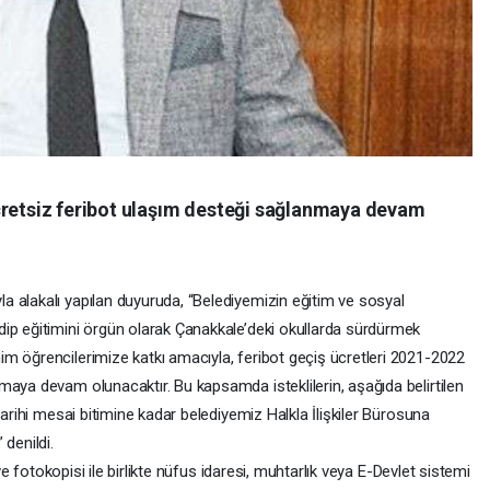
cretsiz feribot ulaşım desteği sağlanmaya devam
 alakalı yapılan duyuruda, “Belediyemizin eğitim ve sosyal
ip eğitimini örgün olarak Çanakkale’deki okullarda sürdürmek
m öğrencilerimize katkı amacıyla, feribot geçiş ücretleri 2021-2022
maya devam olunacaktır. Bu kapsamda isteklilerin, aşağıda belirtilen
tarihi mesai bitimine kadar belediyemiz Halkla İlişkiler Bürosuna
denildi.
 ve fotokopisi ile birlikte nüfus idaresi, muhtarlık veya E-Devlet sistemi