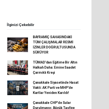
İlginizi Çekebilir
BAYRAMİÇ SAHASINDAKİ
TÜM ÇALIŞMALAR RESMİ
İZİNLER DOĞRULTUSUNDA
SÜRÜYOR
TÜMAD’dan Eğitime Bir Altın
Halkah Daha: Emine Saadet
Çarmıklı Kreşi
Çanakkale Siyasetinde Hasat
Vakti: AK Parti ve MHP’de
Kartlar Yeniden Karıldı!
Çanakkale CHP’de Sular
Durulmuyor, Büyük Tasfiye