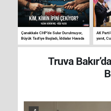
Çanakkale CHP’de Sular Durulmuyor,
AK Parti’
Büyük Tasfiye Başladı, İddialar Havada
yanıt, Cu
Uçuşuyor
ediyoru
Truva Bakır’d
B