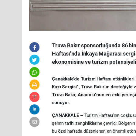
Truva Bakır sponsorluğunda 86 bin 
Haftası’nda İnkaya Mağarası sergis
ekonomisine ve turizm potansiyel
Çanakkale’de Turizm Haftası etkinlikler
Kazı Sergisi”, Truva Bakır’ın desteğiyle 
Truva Bakır, Anadolu’nun en eski yerleşi
sunuyor.
ÇANAKKALE –
Turizm Haftası’nın coşkusu
şehrin tarihi zenginliklerine çevrildi. Bölge
bu özel haftada düzenlenen en önemli etkinl