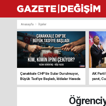
Anasayfa
İlçeler
Çanakkale CHP’de Sular Durulmuyor,
AK Parti’
Büyük Tasfiye Başladı, İddialar Havada
yanıt, Cu
Uçuşuyor
ediyoru
Öğrenciy