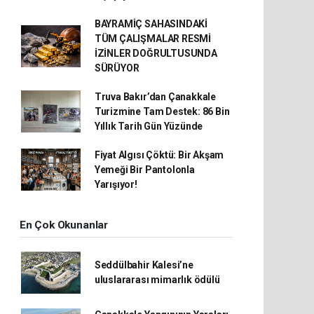
BAYRAMİÇ SAHASINDAKİ
TÜM ÇALIŞMALAR RESMİ
İZİNLER DOĞRULTUSUNDA
SÜRÜYOR
Truva Bakır’dan Çanakkale
Turizmine Tam Destek: 86 Bin
Yıllık Tarih Gün Yüzünde
Fiyat Algısı Çöktü: Bir Akşam
Yemeği Bir Pantolonla
Yarışıyor!
En Çok Okunanlar
Seddülbahir Kalesi’ne
uluslararası mimarlık ödülü