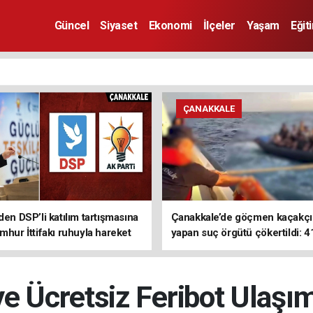
Güncel
Siyaset
Ekonomi
İlçeler
Yaşam
Eğit
ÇANAKKALE
den DSP’li katılım tartışmasına
Çanakkale’de göçmen kaçakçıl
mhur İttifakı ruhuyla hareket
yapan suç örgütü çökertildi: 4
z
tutuklama
e Ücretsiz Feribot Ulaşı