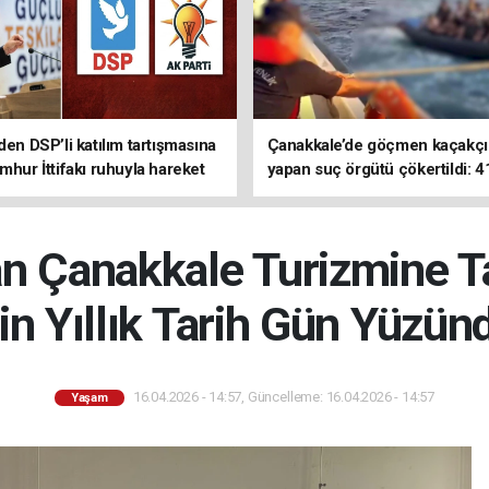
den DSP’li katılım tartışmasına
Çanakkale’de göçmen kaçakçıl
mhur İttifakı ruhuyla hareket
yapan suç örgütü çökertildi: 4
z
tutuklama
an Çanakkale Turizmine 
in Yıllık Tarih Gün Yüzün
16.04.2026 - 14:57, Güncelleme: 16.04.2026 - 14:57
Yaşam