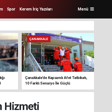
im
Spor
Kerem İriç Yazıları
Menü
ÇANAKKALE
ığı
Çanakkale’de Kapsamlı Afet Tatbikatı,
1
10 Farklı Senaryo İle Güçlü
Koordinasyon
m Hizmeti