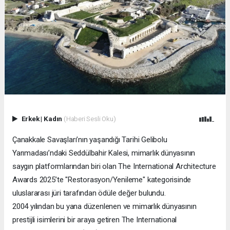
Erkek
|
Kadın
(Haberi Sesli Oku)
Çanakkale Savaşları’nın yaşandığı Tarihi Gelibolu
Yarımadası’ndaki Seddülbahir Kalesi, mimarlık dünyasının
saygın platformlarından biri olan The International Architecture
Awards 2025’te "Restorasyon/Yenileme" kategorisinde
uluslararası jüri tarafından ödüle değer bulundu.
2004 yılından bu yana düzenlenen ve mimarlık dünyasının
prestijli isimlerini bir araya getiren The International