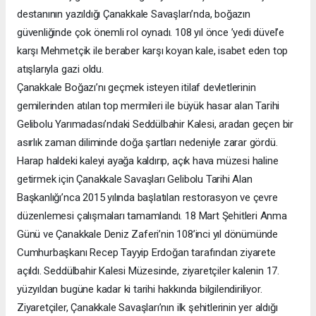
destanının yazıldığı Çanakkale Savaşları’nda, boğazın
güvenliğinde çok önemli rol oynadı. 108 yıl önce ’yedi düvel’e
karşı Mehmetçik ile beraber karşı koyan kale, isabet eden top
atışlarıyla gazi oldu.
Çanakkale Boğazı’nı geçmek isteyen itilaf devletlerinin
gemilerinden atılan top mermileri ile büyük hasar alan Tarihi
Gelibolu Yarımadası’ndaki Seddülbahir Kalesi, aradan geçen bir
asırlık zaman diliminde doğa şartları nedeniyle zarar gördü.
Harap haldeki kaleyi ayağa kaldırıp, açık hava müzesi haline
getirmek için Çanakkale Savaşları Gelibolu Tarihi Alan
Başkanlığı’nca 2015 yılında başlatılan restorasyon ve çevre
düzenlemesi çalışmaları tamamlandı. 18 Mart Şehitleri Anma
Günü ve Çanakkale Deniz Zaferi’nin 108’inci yıl dönümünde
Cumhurbaşkanı Recep Tayyip Erdoğan tarafından ziyarete
açıldı. Seddülbahir Kalesi Müzesinde, ziyaretçiler kalenin 17.
yüzyıldan bugüne kadar ki tarihi hakkında bilgilendiriliyor.
Ziyaretçiler, Çanakkale Savaşları’nın ilk şehitlerinin yer aldığı