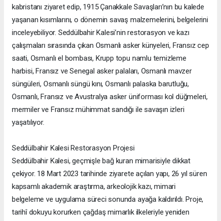
kabristanı ziyaret edip, 1915 Çanakkale Savaşları’nın bu kalede
yaşanan kısımlarını, o dönemin savaş malzemelerini, belgelerini
inceleyebiliyor. Seddülbahir Kalesi’nin restorasyon ve kazı
çalışmaları sırasında çıkan Osmanlı asker künyeleri, Fransız cep
saati, Osmanlı el bombası, Krupp topu namlu temizleme
harbisi, Fransız ve Senegal asker palaları, Osmanlı mavzer
süngüleri, Osmanlı süngü kını, Osmanlı palaska barutluğu,
Osmanlı, Fransız ve Avustralya asker üniforması kol düğmeleri,
mermiler ve Fransız mühimmat sandığı ile savaşın izleri
yaşatılıyor.
Seddülbahir Kalesi Restorasyon Projesi
Seddülbahir Kalesi, geçmişle bağ kuran mimarisiyle dikkat
çekiyor. 18 Mart 2023 tarihinde ziyarete açılan yapı, 26 yıl süren
kapsamlı akademik araştırma, arkeolojik kazı, mimari
belgeleme ve uygulama süreci sonunda ayağa kaldırıldı. Proje,
tarihî dokuyu korurken çağdaş mimarlık ilkeleriyle yeniden