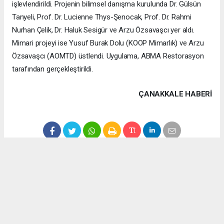
işlevlendirildi. Projenin bilimsel danışma kurulunda Dr. Gülsün
Tanyeli, Prof. Dr. Lucienne Thys-Şenocak, Prof. Dr. Rahmi
Nurhan Çelik, Dr. Haluk Sesigür ve Arzu Özsavaşcı yer aldı.
Mimari projeyi ise Yusuf Burak Dolu (KOOP Mimarlık) ve Arzu
Özsavaşcı (AOMTD) üstlendi. Uygulama, ABMA Restorasyon
tarafından gerçekleştirildi.
ÇANAKKALE HABERİ
haber paketi
haber scripti
haber yazılımı
Tüm hakları saklı tutulmaktadır.Copyright 2026©
Haber Yazılımı:
Web Aksiyon ®