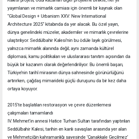
yayımlanan ve mimarlık camiası için önemli bir kaynak olan
"Global Design + Urbanism XXV: New International
Architecture 2025" kitabında da yer alacak. Bu özel yayın,
dünya genelindeki müzeler, akademiler ve mimarlık çevrelerine
ulaştırılıyor. Seddülbahir Kalesi’nin bu ödüle layık görülmesi,
yalnızca mimarlık alanında değil; aynı zamanda kültürel
diplomasi, kamu politikaları ve uluslararası tanıtım açısından da
büyük bir kazanım olarak değerlendiriliyor. Bu önemli başarı,
Türkiye’nin tarihî mirasının dünya sahnesinde görünürlüğünü
artırırken, çağdaş mimarideki güçlü duruşunu da bir kez daha
ortaya koyuyor.
2015’te başlatılan restorasyon ve çevre düzenlemesi
çalışmaları tamamlandı
IV. Mehmet’in annesi Hatice Turhan Sultan tarafından yaptırılan
Seddülbahir Kalesi, tarihin en kanlı savaşları arasında yer alan
ve Mehmetçiğin kahramanlığı sayesinde ’Çanakkale Geçilmez’