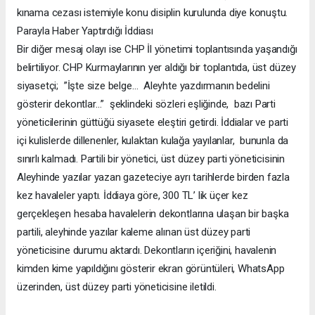
kınama cezası istemiyle konu disiplin kurulunda diye konuştu.
Parayla Haber Yaptırdığı İddiası
Bir diğer mesaj olayı ise CHP İl yönetimi toplantısında yaşandığı
belirtiliyor. CHP Kurmaylarının yer aldığı bir toplantıda, üst düzey
siyasetçi; ”İşte size belge… Aleyhte yazdırmanın bedelini
gösterir dekontlar…” şeklindeki sözleri eşliğinde, bazı Parti
yöneticilerinin güttüğü siyasete eleştiri getirdi. İddialar ve parti
içi kulislerde dillenenler, kulaktan kulağa yayılanlar, bununla da
sınırlı kalmadı. Partili bir yönetici, üst düzey parti yöneticisinin
Aleyhinde yazılar yazan gazeteciye ayrı tarihlerde birden fazla
kez havaleler yaptı. İddiaya göre, 300 TL’ lik üçer kez
gerçekleşen hesaba havalelerin dekontlarına ulaşan bir başka
partili, aleyhinde yazılar kaleme alınan üst düzey parti
yöneticisine durumu aktardı. Dekontların içeriğini, havalenin
kimden kime yapıldığını gösterir ekran görüntüleri, WhatsApp
üzerinden, üst düzey parti yöneticisine iletildi.