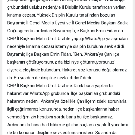
grubundaki üslubu nedeniyle İl Disiplin Kurulu tarafından verilen
kınama cezası, Yüksek Disiplin Kurulu tarafından bozulan
Bayramiç İl Genel Meclis Üyesi ve İl Genel Meclisi Başkanı Sadık
Göğüsgeren'in ardından Bayramiç İlçe Başkanı Emin Fidan da
CHP İl Başkanı Metin Ümit Ural ile yaptığı WhatsApp yazışmaları
nedeniyle kınama cezası istemiyle disiplin kuruluna sevk edildi.
Bayramiç İlçe Başkanı Emin Fidan, “Ben, 'Ankara’ya Çan ilçe
başkanını götürüyorsunuz da bizi niye götürmüyorsunuz'
diyerek, eleştiride bulundum. Hakaret söz konusu değil, olamaz
da. Bu yüzden de disipline sevk edildim” dedi.
CHP İl Başkanı Metin Ümit Ural ise, Direk bana yapılan bir
hakaret var WhatsApp grubunda. İlçe başkanları grubundaki
hakaretin nedeni, Ankara'ya özellikle Çan ilçemizdeki sorunlarla
ilgili çağrılmamız konusunda, neden ilçe başkanlarına haber
vermediğimizin hesabını sordu bana bu ilçe başkanımız.
Ardından da bana had bildirme gibi bir suçlama yaptı. İl yönetimi
de bu konunun disipline sevk edilmesini istedi. Şu anda da