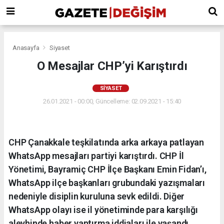
Anasayfa
Siyaset
O Mesajlar CHP’yi Karıştırdı
SIYASET
26.01.2021 - 00:00, Güncelleme: 02.09.2021 - 15:40
CHP Çanakkale teşkilatında arka arkaya patlayan
WhatsApp mesajları partiyi karıştırdı. CHP İl
Yönetimi, Bayramiç CHP İlçe Başkanı Emin Fidan’ı,
WhatsApp ilçe başkanları grubundaki yazışmaları
nedeniyle disiplin kuruluna sevk edildi. Diğer
WhatsApp olayı ise il yönetiminde para karşılığı
aleyhinde haber yaptırma iddiaları ile yaşandı.