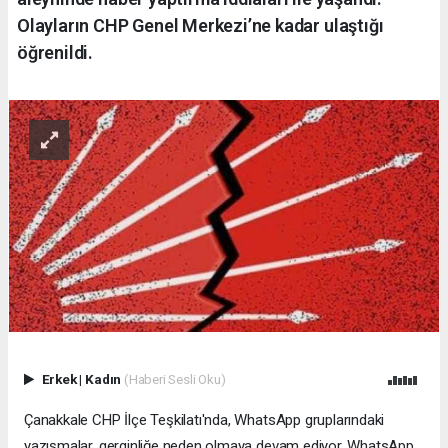
Olayların CHP Genel Merkezi’ne kadar ulaştığı
öğrenildi.
Erkek
|
Kadın
(Haberi Sesli Oku)
Çanakkale CHP İlçe Teşkilatı'nda, WhatsApp gruplarındaki
yazışmalar, gerginliğe neden olmaya devam ediyor. WhatsApp