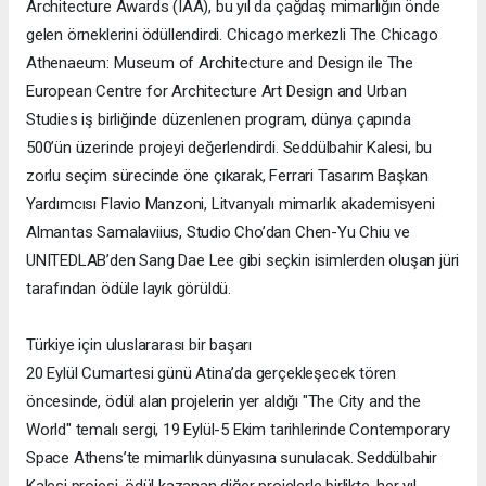
Architecture Awards (IAA), bu yıl da çağdaş mimarlığın önde
gelen örneklerini ödüllendirdi. Chicago merkezli The Chicago
Athenaeum: Museum of Architecture and Design ile The
European Centre for Architecture Art Design and Urban
Studies iş birliğinde düzenlenen program, dünya çapında
500’ün üzerinde projeyi değerlendirdi. Seddülbahir Kalesi, bu
zorlu seçim sürecinde öne çıkarak, Ferrari Tasarım Başkan
Yardımcısı Flavio Manzoni, Litvanyalı mimarlık akademisyeni
Almantas Samalaviius, Studio Cho’dan Chen-Yu Chiu ve
UNITEDLAB’den Sang Dae Lee gibi seçkin isimlerden oluşan jüri
tarafından ödüle layık görüldü.
Türkiye için uluslararası bir başarı
20 Eylül Cumartesi günü Atina’da gerçekleşecek tören
öncesinde, ödül alan projelerin yer aldığı "The City and the
World" temalı sergi, 19 Eylül-5 Ekim tarihlerinde Contemporary
Space Athens’te mimarlık dünyasına sunulacak. Seddülbahir
Kalesi projesi, ödül kazanan diğer projelerle birlikte, her yıl